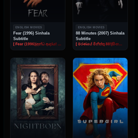
ENGLISH MOVIES
ENGLISH MOVIES
Fear (1996) Sinhala
88 Minutes (2007) Sinhala
Subtitle
Subtitle
[ Fear (1996)|අන්ධ ආදරය! [සිංහල උපසිරැසි සමඟ] ]
[ මරණයේ මිනිත්තු 88!|සිංහල උපසිරැසි සමඟ ]