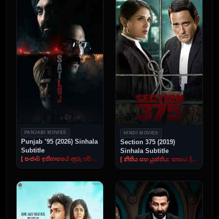
PANJABI MOVIES
HINDI MOVIES
Punjab ’95 (2026) Sinhala
Section 375 (2019)
Subtitle
Sinhala Subtitle
[ පංජාබ් ඉතිහාසයේ අඳුරු පරිච්ඡේද​ය ]
[ නීතිය සහ යුක්තිය: සත්‍යය දිනන සටන ]