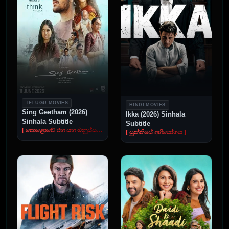
TELUGU MOVIES
HINDI MOVIES
Sing Geetham (2026)
Ikka (2026) Sinhala
Sinhala Subtitle
Subtitle
[ පොළොවේ රහ සහ මනුස්සකම ]
[ යුක්තියේ අභියෝගය ]