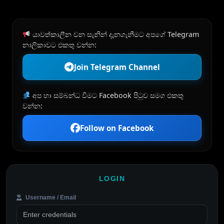
යාවත්කාලීන වන සැනින් දැනගැනීමට අපගේ Telegram
නාලිකාවට එකතු වන්න:
Join Telegram Channel
අප හා සම්බන්ධ වීමට Facebook පිටුව සමග එකතු
වන්න:
Follow on Facebook
LOGIN
Username / Email