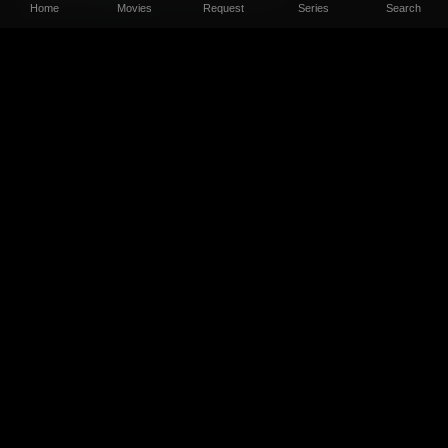
Home
Movies
Request
Series
Search
Hellhound (2024) Sinhala Subtitle
Updated:
BRRIP
TOP 10
#1
දමිත් ප්‍රියංකර
730
#2
Hasitha Prasad
499
#3
K.A Raveen
200
#4
Rasika Samanjith
180
#5
Mihira Madushanka
113
#6
ඉෂි ද සිල්වා
106