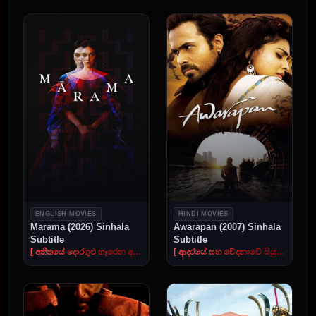
ENGLISH MOVIES
HINDI MOVIES
Marama (2026) Sinhala
Awarapan (2007) Sinhala
Subtitle
Subtitle
[ අතීතයේ දොරගුළු හැරෙන අභිරහස් ගමන ]
[ ආදරයේ සහ වේදනාවේ සියුම් රිද්මය ]