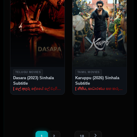
TELUGU MOVIES
TAMIL MOVIES
Dasara (2023) Sinhala
Karuppu (2026) Sinhala
Subtitle
Subtitle
[ ගල් අඟුරු දේශයේ ලේ වැගිරෙන වෛරය ]
[ නීතිය, සාධාරණය සහ කරුප්පන් සාමිගේ ගුප්ත හස්තය ]
1
2
18