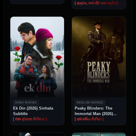
[ ආදරය, පාවාදීම සහ ලේවලින් ලියවුණු තිගැස්ම ]
HINDI MOVIES
ENGLISH MOVIES
Ek Din (2026) Sinhala
Peaky Blinders: The
Subtitle
Immortal Man (2026)
Sinhala Subtitle
[ එක දවසක සිහිනය ]
[ අමරණිය මිනිසා ]