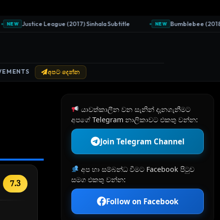
Justice League (2017) Sinhala Subtitle
Bumblebee (2018) Sin
EW
NEW
VEMENTS
අපට දෙන්න
යාවත්කාලීන වන සැනින් දැනගැනීමට
අපගේ Telegram නාලිකාවට එකතු වන්න:
Join Telegram Channel
අප හා සම්බන්ධ වීමට Facebook පිටුව
සමග එකතු වන්න:
7.3
Follow on Facebook