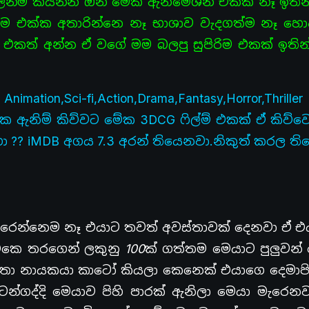
ලින්ම කියන්න ඕනි මේක ඇනිමේශන් එකක් නෑ ඉතින්
ම එක්ක අතාරින්නෙ නෑ භාශාව වැදගත්ම නෑ හොද 
 එකත් අන්න ඒ වගේ මම බලපු සුපිරිම එකක් ඉතින්
ion,Sci-fi,Action,Drama,Fantasy,Horror,Thrill
 ඇනිම් කිව්වට මේක 3DCG ෆිල්ම් එකක් ඒ කිව්ව
 ?? iMDB අගය 7.3 අරන් තියෙනවා.නිකුත් කරල ති
රෙන්නෙම නෑ එයාට තවත් අවස්තාවක් දෙනවා ඒ එයා
කෙ තරගෙන් ලකුනු 100ක් ගත්තම මෙයාට පුලුවන්
කතා නායකයා කාටෝ කියලා කෙනෙක් එයාගෙ දෙමාපි
 පටන්ගද්දි මෙයාව පිහි පාරක් ඇනිලා මෙයා මැරෙ