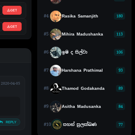
GET
#4
Rasika Samanjith
180
GET
#5
Mihira Madushanka
113
#6
ඉෂි ද සිල්වා
106
#7
Harshana Prathimal
93
2020-04-05
#8
Thamod Godakanda
89
#9
Asitha Madusanka
84
REPLY
#10
සහන් සුලක්ඛණ
77