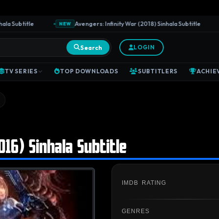
Subtitle
Avengers: Infinity War (2018) Sinhala Subtitle
NEW
N
Search
LOGIN
TV SERIES
TOP DOWNLOADS
SUBTITLERS
ACHIE
016) Sinhala Subtitle
IMDB RATING
GENRES