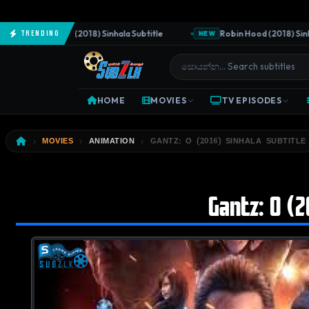
The Predator (2018) Sinhala Subtitle
Robin Hood (2018) Sinhala 
Trending
NEW
HOME
MOVIES
TV EPISODES
MOVIES
ANIMATION
GANTZ: O (2016) SINHALA SUBTITLE
Gantz: O (2