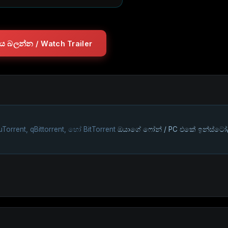
ලරය බලන්න / Watch Trailer
uTorrent, qBittorrent, හෝ BitTorrent
ඔයාගේ ෆෝන් / PC එකේ ඉන්ස්ටෝ