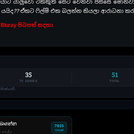
ාට යාලුවො ටිකකුත් සෙට් වෙනවා පස්සෙ මොනවා
ට යයිද?? ඒකට ෆිල්ම් එක බලන්න කියලා ආරාධනා 
 Bluray පිටපත් සදහා
35
51
TV SERIES
TOTAL
්මාණයකි.
 බාගන්න
7625
වාරයක්
් සබැඳිය