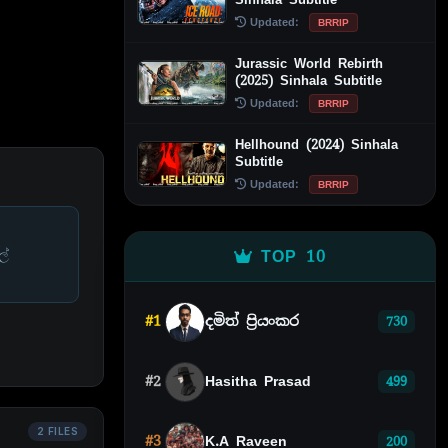
Updated:
BRRIP
Jurassic World Rebirth
(2025) Sinhala Subtitle
Updated:
BRRIP
Hellhound (2024) Sinhala
Subtitle
Updated:
BRRIP
TOP 10
ල්
#1
දමිත් ප්‍රියංකර
730
#2
Hasitha Prasad
499
2 FILES
#3
K.A Raveen
200