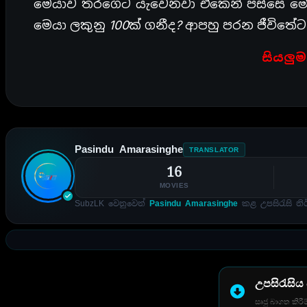
මෙයාව තරගෙට යැවෙනවා ඒකෙන් පස්සෙ මෙය
මෙයා ලකුනු 100ක් ගනීද? ආපහු පරන ජීවිතේ
සියලුම
Pasindu Amarasinghe
TRANSLATOR
16
MOVIES
SubzLK වෙනුවෙන්
Pasindu Amarasinghe
කළ උපසිරැසි නිර
උපසිරැසිය
සෘජු බාගත කිරීම