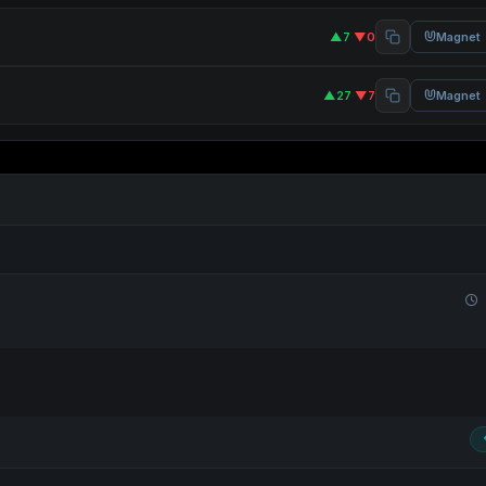
▲7
·
▼0
Magnet
▲27
·
▼7
Magnet