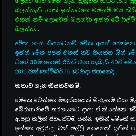
මලයට මාව මේක ගැන දැනුවත් කරාට..හරි මු
බලන්නැති අයත් ඉන්නවනෙ මමනම් ඔය කිසි
එකක් නම් ලොවෙත් බලනවා ඉතින් මේ ෆිල්ම්
බලන්න…
මේක ගැන කියනවනම් මේක අයත් වෙන්නෙ Animat
ඉතින් මේක ජපන් එකක් තව කියන්න ඕන් මේක
වගේ 3Dම නෙමේ ඊටත් එහා හැබැයි 4Dට මෙහා
2016 ඔක්තෝම්බර් 16 වෙනිදා ජපානෙදී..
කතාව ගැන කියනවනම්,
මේකෙ වෙන්නෙ මනුස්සයෙක් මැරුනම එයා මැ
බේරාගැනීමේ තරගයකට දාලා ඒ කියන්නෙ මේ
ආපහු කලින් ජීවිතේටම යන්න ඉතින් මේකේ 
ඉන්නෙ අවුරුදු 10ක් මල්ලි කෙනෙක්..ඉතින්