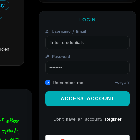
asy
LOGIN
Username / Email
ucien
Password
Forgot?
Remember me
ACCESS ACCOUNT
Don't have an account?
Register
සහෝ මේක
සුමින්ද