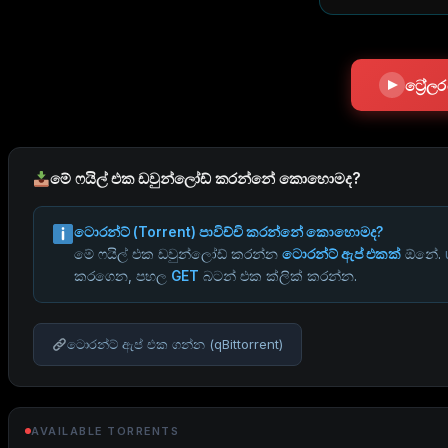
ට්‍රේ
මේ ෆයිල් එක ඩවුන්ලෝඩ් කරන්නේ කොහොමද?
ටොරන්ට් (Torrent) පාවිච්චි කරන්නේ කොහොමද?
මේ ෆයිල් එක ඩවුන්ලෝඩ් කරන්න
ටොරන්ට් ඇප් එකක්
ඕනේ.
කරගෙන, පහල
GET
බටන් එක ක්ලික් කරන්න.
ටොරන්ට් ඇප් එක ගන්න (qBittorrent)
AVAILABLE TORRENTS