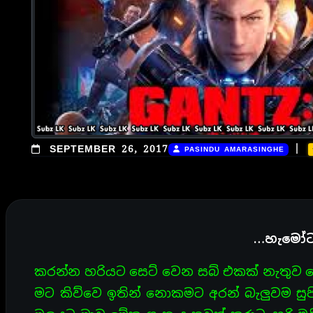
|
SEPTEMBER 26, 2017
PASINDU AMARASINGHE
…හැමෝට
කරන්න හරියට සෙට් වෙන සබ් එකක් නැතුව වේ
මට කිව්වෙ ඉතින් නොකමට අරන් බැලුවම සුපිර