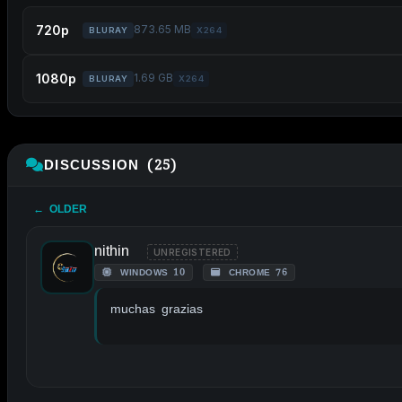
720p
873.65 MB
BLURAY
X264
1080p
1.69 GB
BLURAY
X264
DISCUSSION (25)
← OLDER
nithin
UNREGISTERED
WINDOWS 10
CHROME 76
muchas grazias