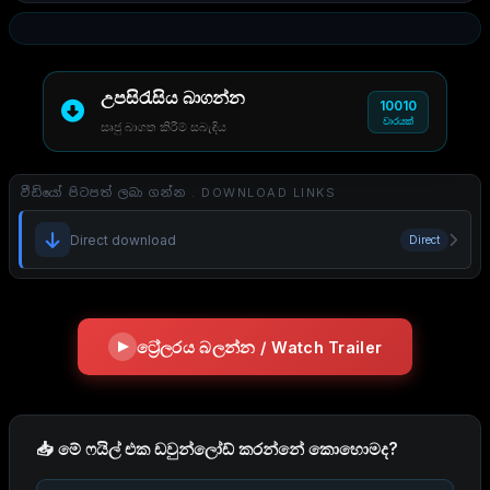
උපසිරැසිය බාගන්න
10010
වාරයක්
සෘජු බාගත කිරීම් සබැඳිය
වීඩියෝ පිටපත් ලබා ගන්න . DOWNLOAD LINKS
Direct download
Direct
ට්‍රේලරය බලන්න / Watch Trailer
📥 මේ ෆයිල් එක ඩවුන්ලෝඩ් කරන්නේ කොහොමද?