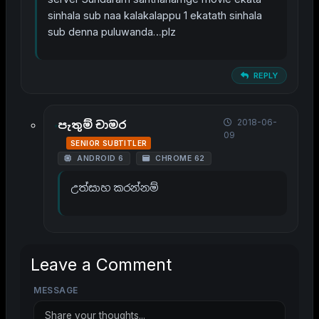
sinhala sub naa kalakalappu 1 ekatath sinhala
sub denna puluwanda…plz
REPLY
2018-06-
පැතුම් චාමර
09
SENIOR SUBTITLER
ANDROID 6
CHROME 62
උත්සාහ කරන්නම්
Leave a Comment
MESSAGE