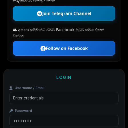
නාලිකාවට එකතු වන්න:
Join Telegram Channel
👥 අප හා සම්බන්ධ වීමට Facebook පිටුව සමග එකතු
වන්න:
Follow on Facebook
LOGIN
Username / Email
Password