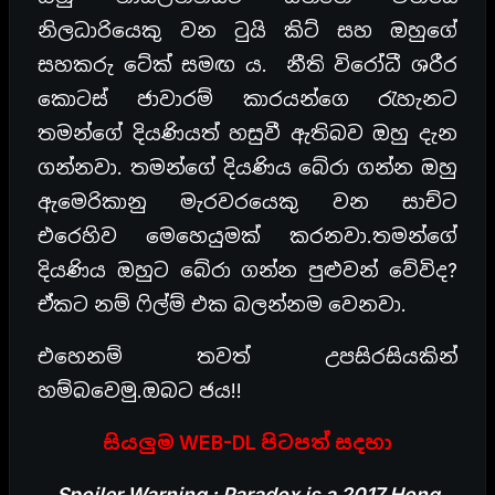
නිලධාරියෙකු වන ටුයි කිට් සහ ඔහුගේ
සහකරු ටේක් සමඟ ය. නීති විරෝධී ශරීර
කොටස් ජාවාරම් කාරයන්ගෙ රැහැනට
තමන්ගේ දියණියත් හසුවී ඇතිබව ඔහු දැන
ගන්නවා. තමන්ගේ දියණිය බේරා ගන්න ඔහු
ඇමෙරිකානු මැරවරයෙකු වන සාච්ට
එරෙහිව මෙහෙයුමක් කරනවා.තමන්ගේ
දියණිය ඔහුට බේරා ගන්න පුළුවන් වේවිද?
ඒකට නම් ෆිල්ම් එක බලන්නම වෙනවා.
එහෙනම් තවත් උපසිරසියකින්
හම්බවෙමු.ඔබට ජය!!
සියලුම WEB-DL පිටපත් සදහා
Spoiler Warning : Paradox is a 2017 Hong