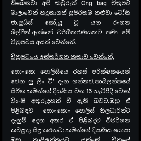
තිබෙනවා අපි කවුරුත් Ong bag චිත්‍රපට
මාලාවෙන් හදුනාගත් සුපිරිතම නළුවා ටෝනි
ජා.ලුයිස් කෝ,යූ වූ යන රංගන
ශිල්පීන්.ඇක්ෂන් වර්ගීකරණයකට තමා මේ
චිත්‍රපටය අයත් වෙන්නේ.
චිත්‍රපටයෙ අන්තර්ගත කතාව වෙන්නේ,
හොංකො පොලිසියෙ රහස් පරික්ෂකයෙක්
වෙන ලු ලිං චී’ දැන ගන්නව,තායිලන්තයේ
සිටින තමන්ගේ දියණිය වන 16 හැවිරිදි වොන්
විං-ෂි අතුරුදහන් වී ඇති බවට.ඔහු ඒ
පිළිබඳව හොංකොං පොලිස් නිලධාරින්ට
දැනුම් දෙන අතර ඒ පිළිබදව විමර්ශන
කටයුතු සිදු කරනවා.තමන්ගේ දියණිය සොයා
ඔහු තායිලන්තයට යන්නේ චීනයේ