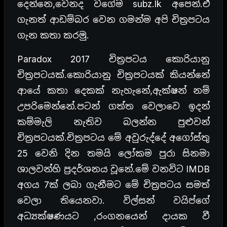
දෙන්නෙ,වෙනද වගේම subz.lk අපෙන්.ඒ
ගැනත් ආඩම්බර වෙන ගමන්ම අපි චිත්‍රපටය
ගැන කතා කරමු.
Paradox 2017 චිත්‍රපටය කොරියානු
චිත්‍රපටයක්.කොරියානු චිත්‍රපටයක් කියන්නේ
ආයේ කතා දෙකක් නැහැනේ,ඇක්ෂන් නම්
උපරිමෙන්නේ.පටන් ගත්ත වෙලාවෙ ඉදන්
කම්මැලි නැතිව බලන්න පුළුවන්
චිත්‍රපටයක්.චිත්‍රපටය මේ අවුරුද්දේ අගෝස්තු
25 වෙනි දින තමයි ලෝකම පුරා සිනමා
ශාලවන්හි ප්‍රදර්ශනය වූනේ.මේ වනවිට IMDB
අගය 7ක් ලබා ගැනීමට මේ චිත්‍රපටය සමත්
වෙලා තියෙනවා. විල්සන් වයිප්ගේ
අධ්‍යක්ෂණයට ,රංගනයෙන් දායක වී