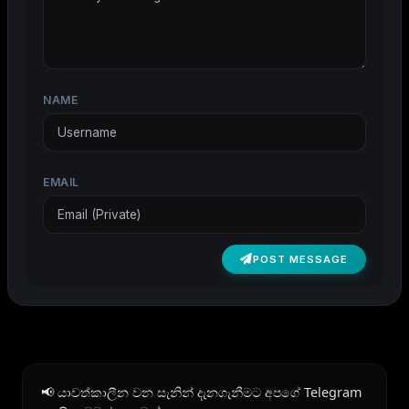
NAME
EMAIL
POST MESSAGE
📢 යාවත්කාලීන වන සැනින් දැනගැනීමට අපගේ Telegram