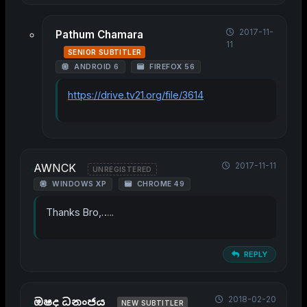
2017-11-
Pathum Chamara
11
SENIOR SUBTITLER
ANDROID 6
FIREFOX 56
https://drive.tv21.org/file/3614
2017-11-11
AWNCK
UNREGISTERED
WINDOWS XP
CHROME 49
Thanks Bro,…..
REPLY
2018-02-20
ඔෂද ධනංජය
NEW SUBTITLER