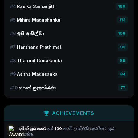
#4
Rasika Samanjith
180
#5
Mihira Madushanka
113
#6
ඉෂි ද සිල්වා
106
#7
Harshana Prathimal
93
#8
Thamod Godakanda
89
#9
Asitha Madusanka
84
#10
සහන් සුලක්ඛණ
77
ACHIEVEMENTS
දමිත් ප්‍රියංකර
ගේ
100
වෙනි උපසිරැසි කඩයීමට සුබ
පතන්න.