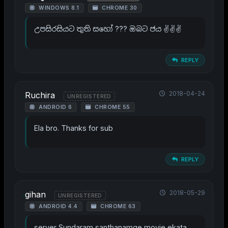
WINDOWS 8.1
CHROME 30
උපසිරසියට තුති සහෝ ??? ඔබට ජය ✌️✌️✌️
REPLY
2018-04-24
Ruchira
UNREGISTERED
ANDROID 6
CHROME 55
Ela bro. Thanks for sub
REPLY
2018-05-29
gihan
UNREGISTERED
ANDROID 4.4
CHROME 63
server Sundaram santhanamge movie ekata