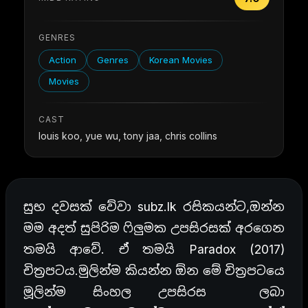
GENRES
Action
Genres
Korean Movies
Movies
CAST
louis koo, yue wu, tony jaa, chris collins
සුභ දවසක් වේවා subz.lk රසිකයන්ට,ඔන්න
මම අදත් සුපිරිම ෆිලුමක උපසිරසක් අරගෙන
තමයි ආවේ. ඒ තමයි Paradox (2017)
චිත්‍රපටය.මුලින්ම කියන්න ඕන මේ චිත්‍රපටයෙ
මූලින්ම සිංහල උපසිරස ලබා