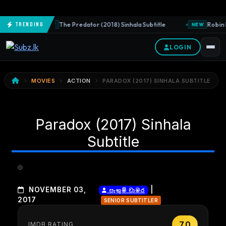
The Predator (2018) Sinhala Subtitle
Robin H
Trending
NEW
NEW
LOGIN
MOVIES
ACTION
PARADOX (2017) SINHALA SUBTITLE
Paradox (2017) Sinhala
Subtitle
|
NOVEMBER 03,
පැතුම් චාමර
2017
SENIOR SUBTITLER
7.0
IMDB RATING