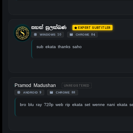
සහන් සුලක්ඛණ
EXPERT SUBTITLER
WINDOWS 10
CHROME 84
sub ekata thanks saho
Pramod Madushan
UNREGISTERED
ANDROID 9
CHROME 88
bro blu ray 720p web rip ekata set wenne nani ekata 