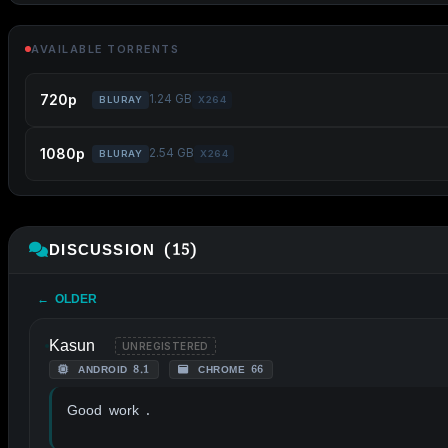
AVAILABLE TORRENTS
720p
1.24 GB
BLURAY
X264
1080p
2.54 GB
BLURAY
X264
DISCUSSION (15)
← OLDER
Kasun
UNREGISTERED
ANDROID 8.1
CHROME 66
Good work .