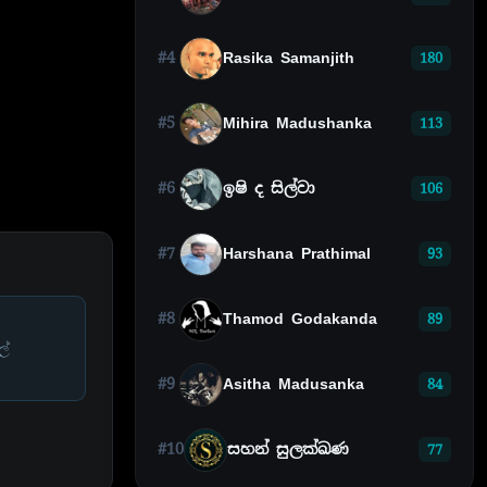
#4
Rasika Samanjith
180
#5
Mihira Madushanka
113
#6
ඉෂි ද සිල්වා
106
#7
Harshana Prathimal
93
#8
Thamod Godakanda
89
ල්
#9
Asitha Madusanka
84
#10
සහන් සුලක්ඛණ
77