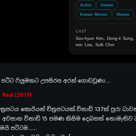
Action
Genres
Korean Movies
Movies
CAST
Soo-hyun Kim, Dong-il Sung,
min Lee, Sulli Choi
්ට ෆිලුමකට උපසිරස අරන් ගොඩවුණා ..
Real (2017)
ිත්‍රපටය කොරියන් චිත්‍රපටයක්.විනාඩි 137ක් පුරා ධ
යි අවසාන විනාඩි 15 පමණ කිසිම දෙබසක් නොමැතිව
තමයි පට්ටම……