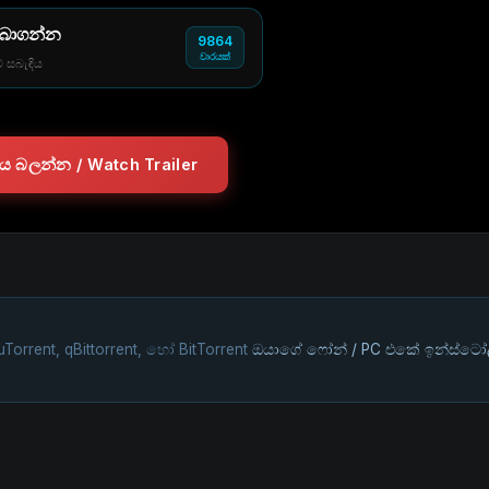
 බාගන්න
9864
වාරයක්
් සබැඳිය
ලරය බලන්න / Watch Trailer
uTorrent, qBittorrent, හෝ BitTorrent
ඔයාගේ ෆෝන් / PC එකේ ඉන්ස්ටෝ