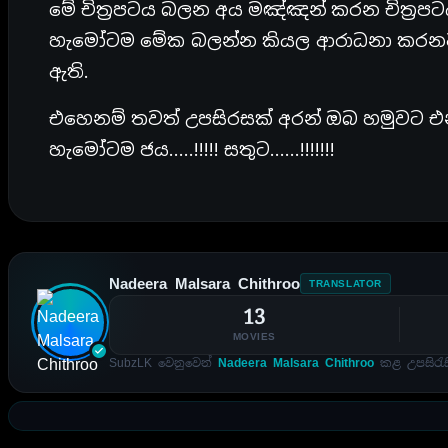
මේ චිත්‍රපටය බලන අය මඤ්ඤන් කරන චිත්‍රපටය
හැමෝටම මේක බලන්න කියල ආරාධනා කරනව
ඇති.
එහෙනම් තවත් උපසිරසක් අරන් ඔබ හමුවට එ
හැමෝටම ජය…..!!!!! සතුට……!!!!!!!
Nadeera Malsara Chithroo
TRANSLATOR
13
MOVIES
SubzLK වෙනුවෙන්
Nadeera Malsara Chithroo
කළ උපසිරැසි