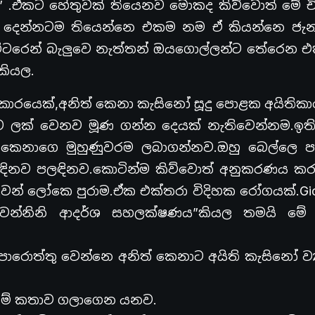
 .ඒකට හේතුවක් තියෙනව මොකද කිව්වොත් මේ චිත
 දෙන්නටම තියෙන්නෙ එකම නම ඒ කියන්නෙ ජැන්
රෙන් බැලුවෙ නැත්තන් ඔයගොල්ලන්ට තේරෙන එ
කියල.
ාරයෙක්,අනිත් කෙනා කැසිනෝ සූදු පොළක අයිතිකා
 ලක් වෙනව මූණ ගන්න දෙයක් නැතිවෙන්නම.ඉති
ත් කෙනාගෙ මුහුණුවරම ලබාගන්නව.ඔහු බෙල්ලෙ ප
අඳිනව පලඳිනව.කොටින්ම කිව්වොත් අනුකරණය ක
වන් ලෝකෙ පුරාම.ඒක එක්තරා විදිහක රෝගයක්.Giov
ියොවන්නිනි ආදර්ශ සහලක්ෂණය”කියල තමයි ම
රොත්තු වෙන්නෙ අනිත් කෙනාට අයිති කැසිනෝ ව්‍
්ක මේ කතාව ගලාගෙන යනව.