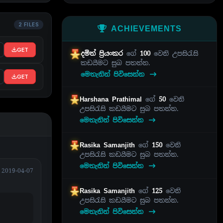
2 FILES
ACHIEVEMENTS
GET
දමිත් ප්‍රියංකර
ගේ
100
වෙනි උපසිරැසි
කඩයීමට සුබ පතන්න.
මෙතැනින් පිවිසෙන්න
GET
Harshana Prathimal
ගේ
50
වෙනි
උපසිරැසි කඩයීමට සුබ පතන්න.
මෙතැනින් පිවිසෙන්න
Rasika Samanjith
ගේ
150
වෙනි
උපසිරැසි කඩයීමට සුබ පතන්න.
මෙතැනින් පිවිසෙන්න
2019-04-07
Rasika Samanjith
ගේ
125
වෙනි
උපසිරැසි කඩයීමට සුබ පතන්න.
මෙතැනින් පිවිසෙන්න