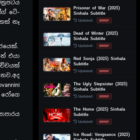
්‍රපටය
Prisoner of War (2025)
ග් ටේ-
Sinhala Subtitle
Updated:
BRRIP
කක් නෑ
Dead of Winter (2025)
Sinhala Subtitle
රයෙක්.
Updated:
BRRIP
න් එයා
Red Sonja (2025) Sinhala
Subtitle
ච්චයක්
Updated:
BRRIP
රනව.අද
The Ugly Stepsister (2025)
annini
Sinhala Subtitle
ේ රෝගෙ
Updated:
BRRIP
The Home (2025) Sinhala
යාපාරය
Subtitle
Updated:
BRRIP
Ice Road: Vengeance (2025)
Sinhala Subtitle