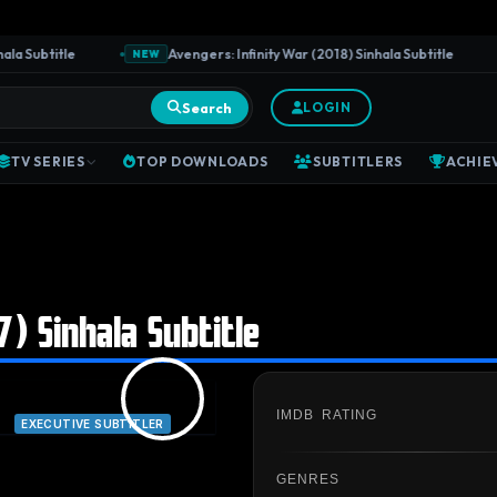
Subtitle
Avengers: Infinity War (2018) Sinhala Subtitle
NEW
N
Search
LOGIN
TV SERIES
TOP DOWNLOADS
SUBTITLERS
ACHIE
7) Sinhala Subtitle
IMDB RATING
|
EXECUTIVE SUBTITLER
GENRES