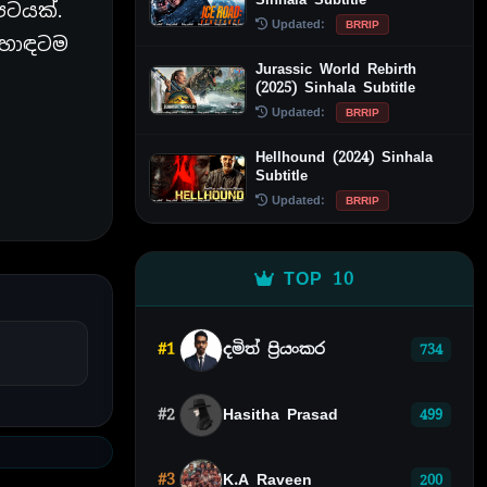
පටයක්.
Updated:
BRRIP
 හොඳටම
Jurassic World Rebirth
(2025) Sinhala Subtitle
Updated:
BRRIP
Hellhound (2024) Sinhala
Subtitle
Updated:
BRRIP
TOP 10
#1
දමිත් ප්‍රියංකර
734
#2
Hasitha Prasad
499
#3
K.A Raveen
200