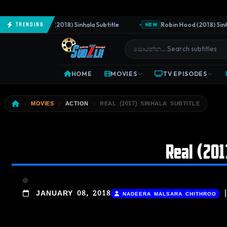
The Predator (2018) Sinhala Subtitle
Robin Hood (2018) Sinhala 
Trending
NEW
HOME
MOVIES
TV EPISODES
MOVIES
ACTION
REAL (2017) SINHALA SUBTITLE
Real (201
JANUARY 08, 2018
NADEERA MALSARA CHITHROO