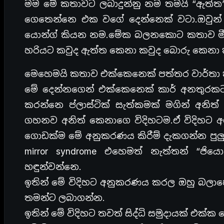
මම මේ කතාවට ලබාදුන්නු නම තමයි “ඇත්ත”
ගෙතෙන්නෙ එක වගේ දෙන්නෙක් වටා.ඔවුන්
යොන්ග් කියන නම.මේක බලනකොට කතාව මීට
හරියට කවුද ඇත්ත කෙනා කවුද බොරු කෙනා 
මෙහෙමයි කතාව එක්කෙනෙක් පත්තර වාර්තා ක
මේ දෙන්නගෙන් එක්කෙනෙක් කාර් අනතුරකට
කරන්නෙ ප්ලාස්ටික් සැත්කමක් මගින් අනි
ගහනව අනිත් කෙනාගෙ විදිහටම.ඒ විදිහට 
ගොඩක්ම මේ අනුකරණය කිරීම් දැකගන්න පුලු
mirror syndrome එහෙමත් නැත්තන් “ජ
හඳුන්වන්නෙ.
ඉතින් මේ විදිහට අනුකරණය කරල ඔහු බලාපො
තමන්ට ලබාගන්න.
ඉතින් මේ විදිහට තවත් සිද්ධි සමුදායක් එක