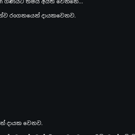
tion ගණයට තමයි අයිති වෙන්නෙ…
ද්විත්ව රoගනයෙන් දායකවෙනව.
ෙන් දායක වෙනව.