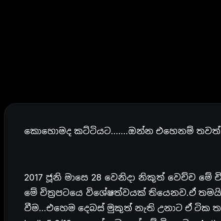
කොහොමද කට්ටියට…….ඔන්න එහෙනම් තවත් පට
2017 ජූනි මාසෙ 28 වෙනිදා නිකුත් වෙච්ච මේ ච
මේ චිත්‍රපටයෙ විශේෂත්වයක් තියෙනව.ඒ තම
වීම…එහෙම දෙබස් මුකුත් නැති උනාට ඒ ටික 