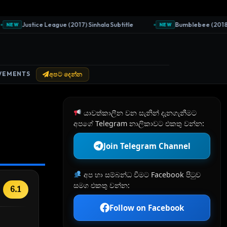
Justice League (2017) Sinhala Subtitle
Bumblebee (2018) Sin
EW
NEW
VEMENTS
අපට දෙන්න
යාවත්කාලීන වන සැනින් දැනගැනීමට
අපගේ Telegram නාලිකාවට එකතු වන්න:
Join Telegram Channel
අප හා සම්බන්ධ වීමට Facebook පිටුව
සමග එකතු වන්න:
6.1
Follow on Facebook