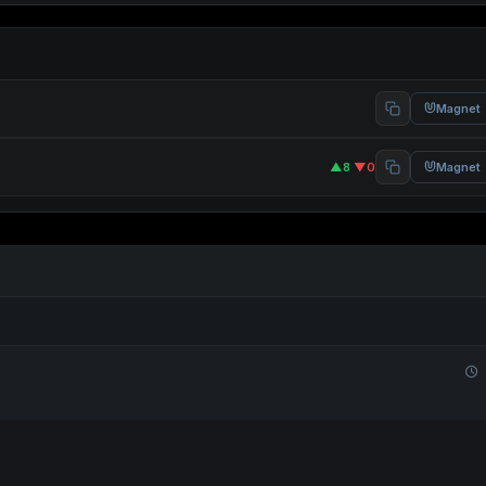
Magnet
▲8
·
▼0
Magnet