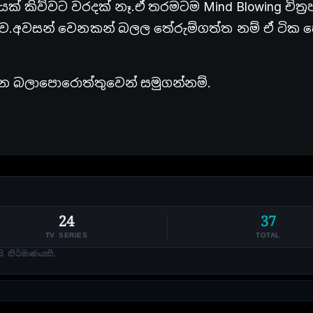
ක් කිව්වට වරදක් නෑ.ඒ තරමටම Mind Blowing චිත්‍ර
.අවසන් වෙනකන් බලල තේරුම්ගත්ත නම් ඒ ටික
න බලාපොරොත්තුවෙන් සමුගන්නම්.
24
37
TV SERIES
TOTAL
 නිර්මාණයකි.