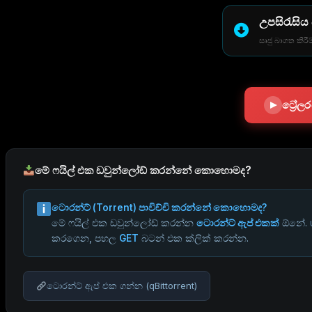
උපසිරැසිය
සෘජු බාගත කිරීම
ට්‍රේ
මේ ෆයිල් එක ඩවුන්ලෝඩ් කරන්නේ කොහොමද?
ටොරන්ට් (Torrent) පාවිච්චි කරන්නේ කොහොමද?
මේ ෆයිල් එක ඩවුන්ලෝඩ් කරන්න
ටොරන්ට් ඇප් එකක්
ඕනේ.
කරගෙන, පහල
GET
බටන් එක ක්ලික් කරන්න.
ටොරන්ට් ඇප් එක ගන්න (qBittorrent)