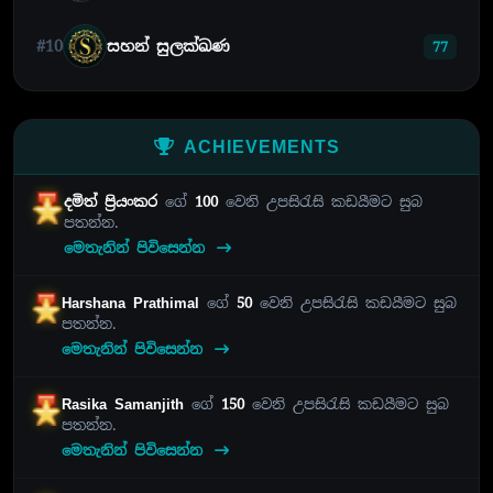
#10
සහන් සුලක්ඛණ
77
ACHIEVEMENTS
දමිත් ප්‍රියංකර
ගේ
100
වෙනි උපසිරැසි කඩයීමට සුබ
පතන්න.
මෙතැනින් පිවිසෙන්න
Harshana Prathimal
ගේ
50
වෙනි උපසිරැසි කඩයීමට සුබ
පතන්න.
මෙතැනින් පිවිසෙන්න
Rasika Samanjith
ගේ
150
වෙනි උපසිරැසි කඩයීමට සුබ
පතන්න.
මෙතැනින් පිවිසෙන්න