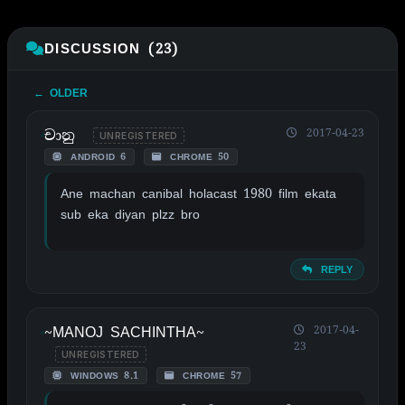
DISCUSSION (23)
← OLDER
චානු
2017-04-23
UNREGISTERED
ANDROID 6
CHROME 50
Ane machan canibal holacast 1980 film ekata
sub eka diyan plzz bro
REPLY
~MANOJ SACHINTHA~
2017-04-
23
UNREGISTERED
WINDOWS 8.1
CHROME 57