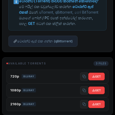
ටොරන්ට් (Torrent) පාවිච්චි කරන්නේ කොහොමද?
මේ ෆයිල් එක ඩවුන්ලෝඩ් කරන්න
ටොරන්ට් ඇප්
එකක්
ඕනේ.
uTorrent, qBittorrent, හෝ BitTorrent
ඔයාගේ ෆෝන් / PC එකේ ඉන්ස්ටෝල් කරගෙන,
පහල
GET
බටන් එක ක්ලික් කරන්න.
ටොරන්ට් ඇප් එක ගන්න (qBittorrent)
AVAILABLE TORRENTS
3 FILES
720p
GET
BLURAY
1080p
GET
BLURAY
2160p
GET
BLURAY