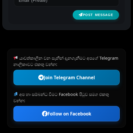
POST MESSAGE
යාවත්කාලීන වන සැනින් දැනගැනීමට අපගේ Telegram
නාලිකාවට එකතු වන්න:
Join Telegram Channel
අප හා සම්බන්ධ වීමට Facebook පිටුව සමග එකතු
වන්න:
Follow on Facebook