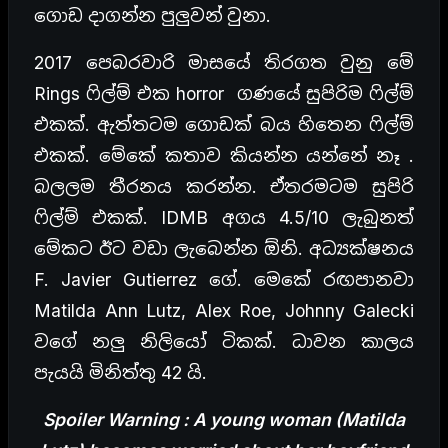
ගොඩ දාගන්න පුලුවන් වුනා.
2017 පෙබරවාරි මාසයේ තිරගත වුනු මේ
Rings ෆිල්ම් එක horror ගණයේ සුපිරිම ෆිල්ම්
එකක්. ඇත්තටම ගොඩක් බය හිතෙන ෆිල්ම්
එකක්. මේකේ කතාව කියන්න යන්නේ නෑ .
බලලම තීරනය කරන්න. ඒතරමටම සුපිරි
ෆිල්ම් එකක්. IDMB අගය 4.5/10 ලැබුනත්
මේකට ඊට වඩා ලැබෙන්න ඕනි. අධ්‍යක්ෂනය
F. Javier Gutierrez ගේ. මෙකේ රඟපානවා
Matilda Ann Lutz, Alex Roe, Johnny Galecki
වගේ නලු නිලියෝ ටිකක්. ධාවන කාලය
පැයයි මිනිත්තු 42 යි.
Spoiler Warning : A young woman (Matilda