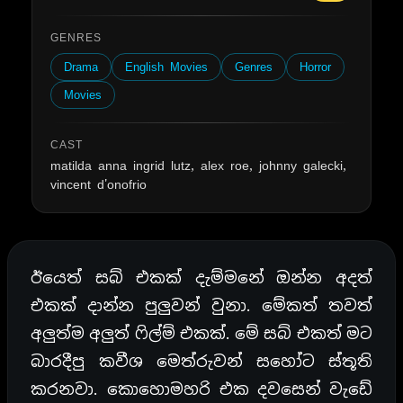
GENRES
Drama
English Movies
Genres
Horror
Movies
CAST
matilda anna ingrid lutz, alex roe, johnny galecki,
vincent d'onofrio
ඊයෙත් සබ් එකක් දැම්මනේ ඔන්න අදත්
එකක් දාන්න පුලුවන් වුනා. මේකත් තවත්
අලුත්ම අලුත් ෆිල්ම් එකක්. මේ සබ් එකත් මට
බාරදීපු කවීශ මෙත්රුවන් සහෝට ස්තූති
කරනවා. කොහොමහරි එක දවසෙන් වැඩේ