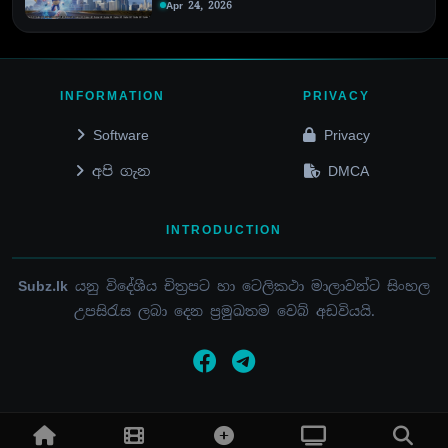
Apr 24, 2026
INFORMATION
PRIVACY
Software
Privacy
අපි ගැන
DMCA
INTRODUCTION
Subz.lk
යනු විදේශීය චිත්‍රපට හා ටෙලිකථා මාලාවන්ට සිංහල
උපසිරැස ලබා දෙන ප්‍රමුඛතම වෙබ් අඩවියයි.