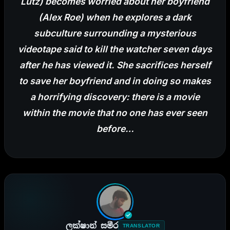
Lutz) becomes worried about her boyfriend
(Alex Roe) when he explores a dark
subculture surrounding a mysterious
videotape said to kill the watcher seven days
after he has viewed it. She sacrifices herself
to save her boyfriend and in doing so makes
a horrifying discovery: the
re is a movie
within the movie that no one has ever seen
before…
ලක්ෂාන් සමීර
TRANSLATOR