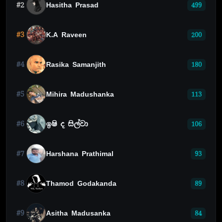
#2
Hasitha Prasad
499
#3
K.A Raveen
200
#4
Rasika Samanjith
180
#5
Mihira Madushanka
113
#6
ඉෂි ද සිල්වා
106
#7
Harshana Prathimal
93
#8
Thamod Godakanda
89
#9
Asitha Madusanka
84