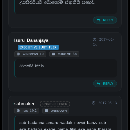
උපසිරසියට බොහෝම ස්තුතියි සහෝ..
REPLY
2017-04-
Isuru Dananjaya
24
EXECUTIVE SUBTITLER
WINDOWS 10
CHROME 58
නියමයි මචං
REPLY
submaker
2017-05-13
UNREGISTERED
IOS 10.2
UNKNOWN
sub hadanna amaru wadak newei banz. sub
eka hadapu ekage nama film eke yana tharam