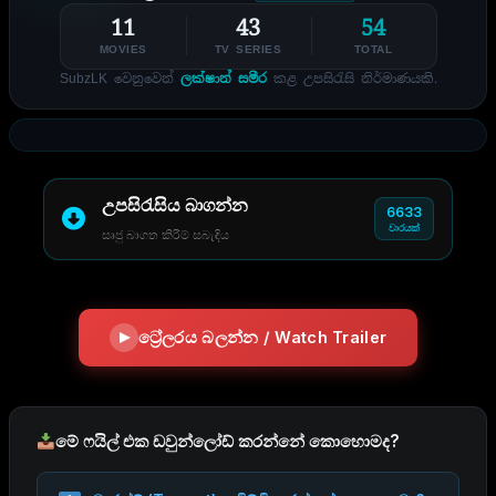
11
43
54
MOVIES
TV SERIES
TOTAL
SubzLK වෙනුවෙන්
ලක්ෂාන් සමීර
කළ උපසිරැසි නිර්මාණයකි.
උපසිරැසිය බාගන්න
6633
වාරයක්
සෘජු බාගත කිරීම් සබැඳිය
ට්‍රේලරය බලන්න / Watch Trailer
මේ ෆයිල් එක ඩවුන්ලෝඩ් කරන්නේ කොහොමද?