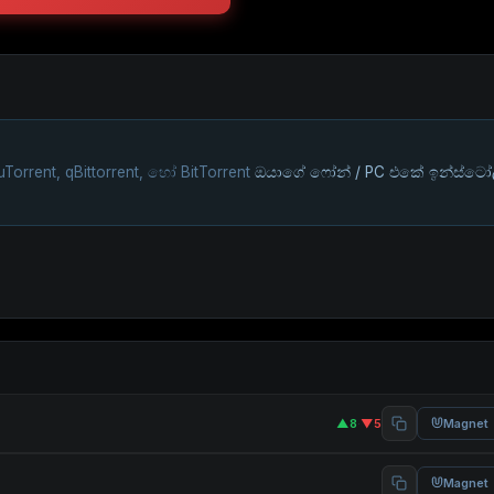
uTorrent, qBittorrent, හෝ BitTorrent
ඔයාගේ ෆෝන් / PC එකේ ඉන්ස්ටෝ
▲8
·
▼5
Magnet
Magnet