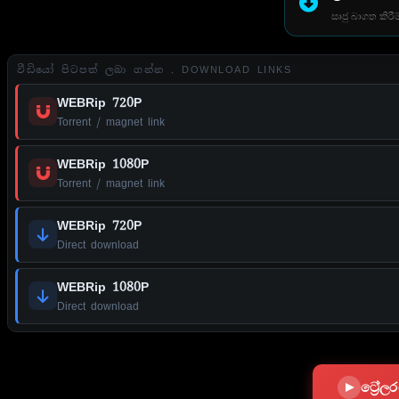
සෘජු බාගත කිරීම
වීඩියෝ පිටපත් ලබා ගන්න . DOWNLOAD LINKS
WEBRip 720P
Torrent / magnet link
WEBRip 1080P
Torrent / magnet link
WEBRip 720P
Direct download
WEBRip 1080P
Direct download
ට්‍රේ