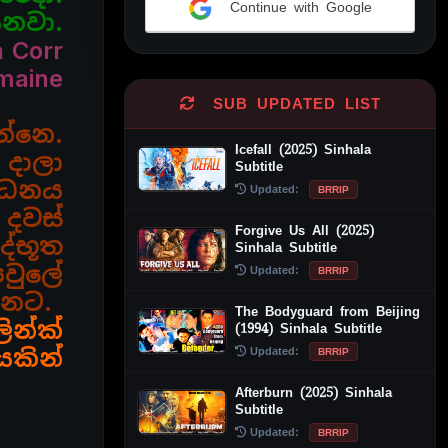
Continue with Google
ෙනවා.
Alternative:
 Corr
maine
SUB UPDATED LIST
න්නෙ.
Icefall (2025) Sinhala
දාලා
Subtitle
ර්ධනය
Updated:
BRRIP
 දවස්
Forgive Us All (2025)
ද්භූත
Sinhala Subtitle
වුලේ
Updated:
BRRIP
්නට.
The Bodyguard from Beijing
ින්ක්
(1994) Sinhala Subtitle
Updated:
යකින්
BRRIP
Afterburn (2025) Sinhala
Subtitle
Updated:
BRRIP