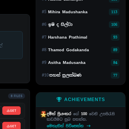
#5
Mihira Madushanka
113
#6
ඉෂි ද සිල්වා
106
#7
Harshana Prathimal
93
ල්
#8
Thamod Godakanda
89
#9
Asitha Madusanka
84
#10
සහන් සුලක්ඛණ
77
8 FILES
ACHIEVEMENTS
GET
දමිත් ප්‍රියංකර
ගේ
100
වෙනි උපසිරැසි
කඩයීමට සුබ පතන්න.
මෙතැනින් පිවිසෙන්න
GET