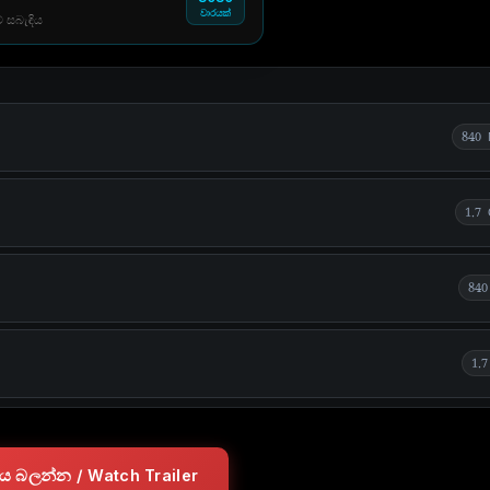
වාරයක්
් සබැඳිය
840
1.7
840
1.
ලරය බලන්න / Watch Trailer