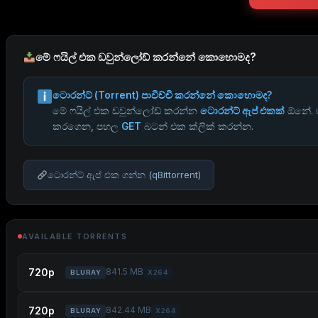
මේ ෆයිල් එක ඩවුන්ලෝඩ් කරන්නේ කොහොමද?
ටොරන්ට් (Torrent) පාවිච්චි කරන්නේ කොහොමද?
මේ ෆයිල් එක ඩවුන්ලෝඩ් කරන්න
ටොරන්ට් ඇප් එකක්
ඕනේ.
කරගෙන, පහල
GET
බටන් එක ක්ලික් කරන්න.
ටොරන්ට් ඇප් එක ගන්න (qBittorrent)
AVAILABLE TORRENTS
720p
841.5 MB
BLURAY
X264
720p
842.44 MB
BLURAY
X264