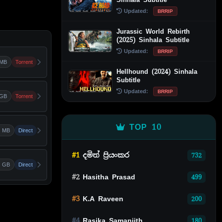
Updated:
BRRIP
Jurassic World Rebirth
(2025) Sinhala Subtitle
Updated:
BRRIP
 MB
Torrent
Hellhound (2024) Sinhala
Subtitle
Updated:
BRRIP
 GB
Torrent
TOP 10
 MB
Direct
#1
දමිත් ප්‍රියංකර
732
7 GB
Direct
#2
Hasitha Prasad
499
#3
K.A Raveen
200
#4
Rasika Samanjith
180