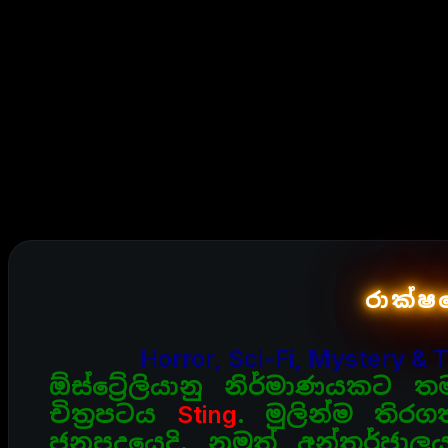
රාක්ෂ
Horror, Sci-Fi, Mystery & T
ඕස්ට්‍රේලියානු නිර්මාණයකට
චිත්‍රපටය
Sting
. මුලින්ම ති
ජනපදයෙදි. නමුත් අන්තර්ජා