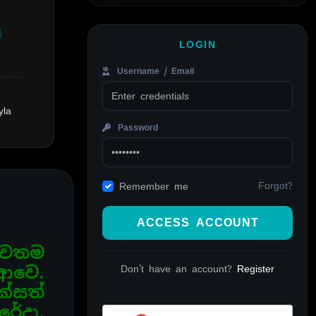
LOGIN
Username / Email
yla
Password
Forgot?
Remember me
ACCESS ACCOUNT
නවතම
 ආවෙ.
Don't have an account?
Register
්සත්
ේදා.