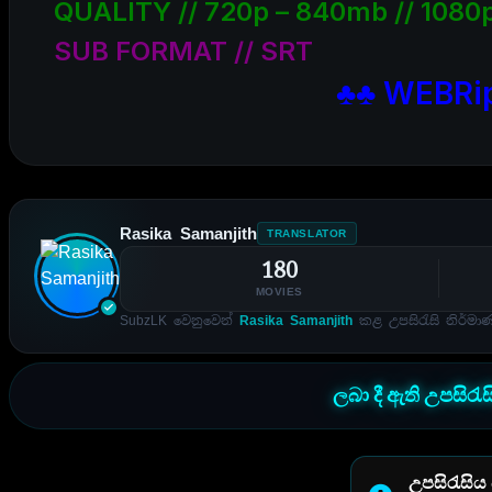
QUALITY // 720p – 840mb // 1080p
SUB FORMAT // SRT
♣♣ WEBRip
Rasika Samanjith
TRANSLATOR
180
MOVIES
SubzLK වෙනුවෙන්
Rasika Samanjith
කළ උපසිරැසි නිර්මා
ලබා දී ඇති උපසිරැ
උපසිරැසිය