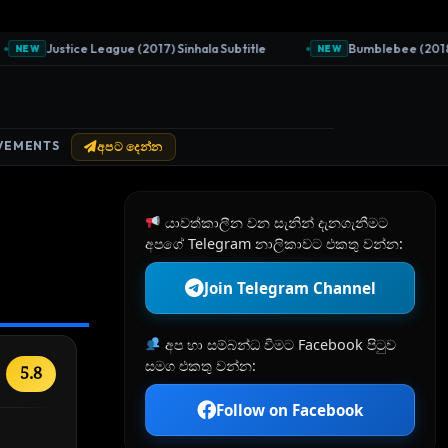
Justice League (2017) Sinhala Subtitle
Bumblebee (2018) Si
NEW
NEW
VEMENTS
අපට දෙන්න
යාවත්කාලීන වන සැනින් දැනගැනීමට
අපගේ Telegram නාලිකාවට එකතු වන්න:
Join Telegram Channel
අප හා සම්බන්ධ වීමට Facebook පිටුව
සමග එකතු වන්න:
5.8
Follow on Facebook