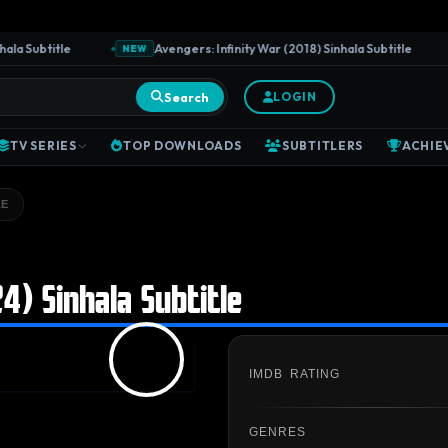
a Subtitle
Avengers: Infinity War (2018) Sinhala Subtitle
NEW
Search
LOGIN
TV SERIES
TOP DOWNLOADS
SUBTITLERS
ACHIE
LE
4) Sinhala Subtitle
IMDB RATING
GENRES