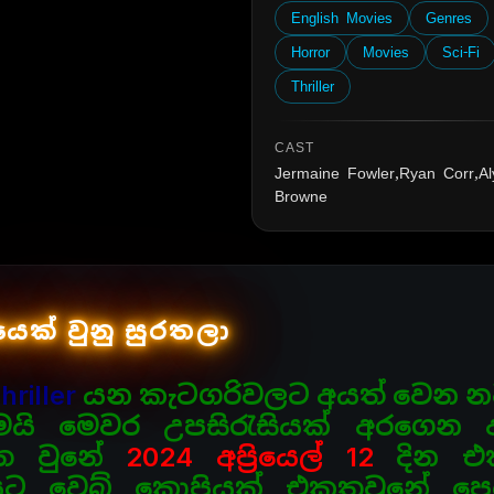
English Movies
Genres
Horror
Movies
Sci-Fi
Thriller
CAST
Jermaine Fowler,Ryan Corr,Al
Browne
යෙක් වුනු සුරතලා
hriller
යන කැටගරිවලට අයත් වෙන 
 තමයි මෙවර උපසිරැසියක් අරගෙන
රගත වුනේ
2024 අප්‍රියෙල් 12
දින එක
ලයට වෙබ් කොපියක් එකතුවුනේ පෙර