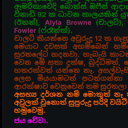
ඇමරිකාවෙදි බොක්ස් ඔෆීස් ආද
විනාඩි 92 ක ධාවන කාලයකින් 
(ඊතන්),
Alyla Browne
(චාලට්)
Fowler
(ෆ්රෑන්ක්).
චාලට් කියන්නෙ අවුරුදු 12 ක ග
මෙයාට දවසක් අහම්බෙන් හම
සුරතලේට හදනවා. හැබැයි කාටත්
වෙන මේ සතා දක්ෂ, බුද්ධිමත්,
හතරක්වත් යන්නෙ නෑ. අසල්වැසි
ලෙස මියයාමටත් පටන්ගන්නා
ආරක්ෂාව වෙනුවෙන් තම සුරතලා
අසභ්‍ය දර්ශන නම් මොකුත් නෑ
අවුලක් වුනොත් සුපුරුදු පරිදි ව
හමුවෙමු.
ජය වේවා.