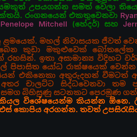
ායමකුත් උපයගන්න සමත් වෙලා තිය
යුක්තයි. රංගනයෙන් එකතුවෙනවා
Ryan
,
Penelope Mitchell
(හේදර්) සහ
Jer
ෑනු ළමයෙක්. මහල් නිවාසයක ජීවත් වෙ
්බෙන කුඩා මකුළුවෙක් බෝතලේක 
 රහසින්. ඉතා අසාමාන්‍ය විදිහට ව
 ලේ පිපාසිත යෝධ රාක්ෂයෙක් වෙන්න
යන් එකිනෙකා අතුරුදහන් වීමටත් අ
 අතර චාලට්ට සිද්ධවෙනවා තම ප
 සමග බිහිසුණු සටනකට පෙරමුණ ගන
 කියල විශේෂයෙන්ම කියන්න ඕනෙ. ල
යිටීඑස් කොපිය අරගන්න. තවත් උපසිරැසි