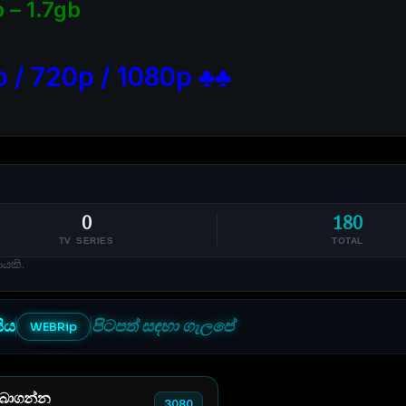
 – 1.7gb
 / 720p / 1080p ♣♣
0
180
TV SERIES
TOTAL
ණයකි.
සිය
පිටපත් සඳහා ගැලපේ
WEBRip
 බාගන්න
3080