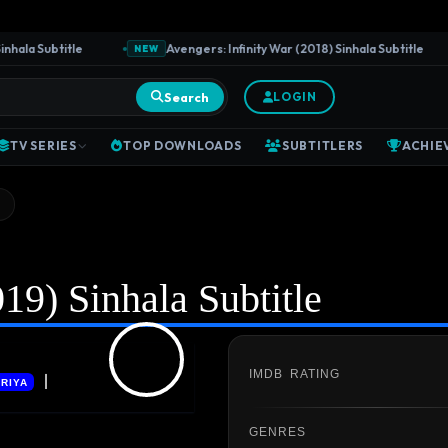
a Subtitle
Avengers: Infinity War (2018) Sinhala Subtitle
NEW
Search
LOGIN
TV SERIES
TOP DOWNLOADS
SUBTITLERS
ACHIE
19) Sinhala Subtitle
IMDB RATING
|
RIYA
GENRES