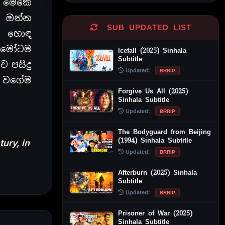
ෙ මේකෙ
ි ඔන්න
SUB UPDATED LIST
ලට හොඳ
හැමෝටම
Icefall (2025) Sinhala
Subtitle
ෙ පසිදු
Updated:
BRRIP
ා වගේම
Forgive Us All (2025)
Sinhala Subtitle
Updated:
BRRIP
The Bodyguard from Beijing
(1994) Sinhala Subtitle
ury, in
Updated:
BRRIP
Afterburn (2025) Sinhala
Subtitle
Updated:
BRRIP
Prisoner of War (2025)
Sinhala Subtitle