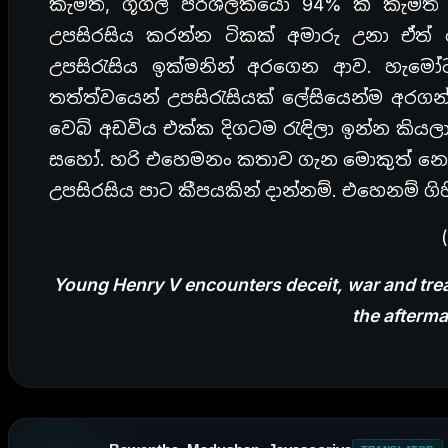
කැමති, ගූගල් පරිශීලකයො 94% ක් කැමති 
උපසිරසිය කරන්න ටිකක් අමාරු උනා ඒත
උපසිරැසිය ඉක්මනින් අරගෙන ආව. හැම
තත්ත්වයෙන් උපසිරැසියක් ලේසියෙන්ම අරග
වෙබ් අඩවිය එක්ක දිගටම රැඳිලා ඉන්න කියලා
සහෝ. හරි එහෙමනං කතාව ගැන මොකුත් නො
උපසිරසිය පාට කීපයකින් දාන්නම්. එහෙනම් ග
Young Henry V encounters deceit, war and trea
the afterma