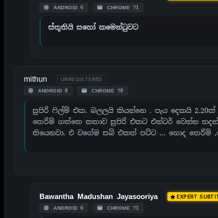
ANDROID 6
CHROME 71
ස්තූතියි සහෝ කමෙන්ටුවට
mithun
UNREGISTERED
ANDROID 8
CHROME 78
සුපිරි ෆිල්ම් එක. බලලයි කියන්නෙ . පැය දෙකයි 2.
තෙරිම් ගත්තෙ කතාව සුපිරි එකට එන්ටර් වෙන්න හද
තියෙනවා. එ වගේම සබ් එකත් පට්ට … හොද තෙරිම් ,
Bawantha Madushan Jayasooriya
EXPERT SUBTI
ANDROID 6
CHROME 71