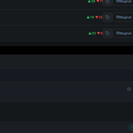
▲38
·
▼11
Magnet
▲74
·
▼35
Magnet
▲33
·
▼9
Magnet