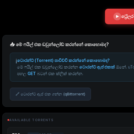
ට්‍රේ
📥 මේ ෆයිල් එක ඩවුන්ලෝඩ් කරන්නේ කොහොමද?
ℹ️
ටොරන්ට් (Torrent) පාවිච්චි කරන්නේ කොහොමද?
මේ ෆයිල් එක ඩවුන්ලෝඩ් කරන්න
ටොරන්ට් ඇප් එකක්
ඕනේ.
uTo
පහල
GET
බටන් එක ක්ලික් කරන්න.
🔗 ටොරන්ට් ඇප් එක ගන්න (qBittorrent)
AVAILABLE TORRENTS