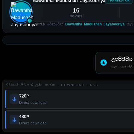
Bawantha Madushan Jayasooriya
TRANSLATOR
16
MOVIES
SubzLK වෙනුවෙන්
Bawantha Madushan Jayasooriya
කළ උ
උපසිරැසිය
සෘජු බාගත කිරීම
වීඩියෝ පිටපත් ලබා ගන්න . DOWNLOAD LINKS
720P
Direct download
480P
Direct download