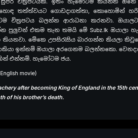
සුපිරි චිත්‍රපටයක්. ඉතිං හැමෝටම කියන්න ඕන
් හොඳ තත්ත්වයට ගොඩදාගත්තා, කොහොමින් හර
ෝටම චිත්‍රපටය බලන්න ආරාධනා කරනවා. ඔයා
න්න පුලුවන් එකම තැන තමයි මේ Subz.lk ඔයාලා 
 කියනවා. මේකෙ උපසිරැසිය බාරගන්න කියලා කිවුව
කියා ඉන්නම් ඔයාලා අරගෙනම බලන්නකො. වෙනද
ිහින් එන්නම්. හැමෝටම ජය.
(English movie)
chery after becoming King of England in the 15th cent
th of his brother’s death.