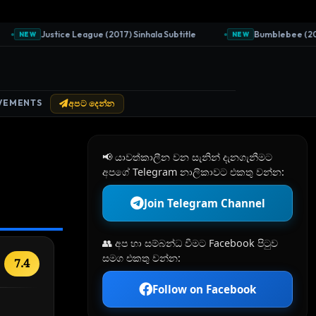
Justice League (2017) Sinhala Subtitle
Bumblebee (2018) S
NEW
NEW
VEMENTS
අපට දෙන්න
📢 යාවත්කාලීන වන සැනින් දැනගැනීමට
අපගේ Telegram නාලිකාවට එකතු වන්න:
Join Telegram Channel
👥 අප හා සම්බන්ධ වීමට Facebook පිටුව
සමග එකතු වන්න:
7.4
Follow on Facebook