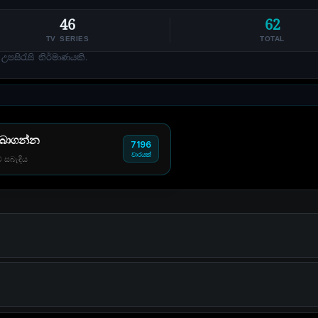
46
62
TV SERIES
TOTAL
පසිරැසි නිර්මාණයකි.
 බාගන්න
7196
වාරයක්
් සබැඳිය