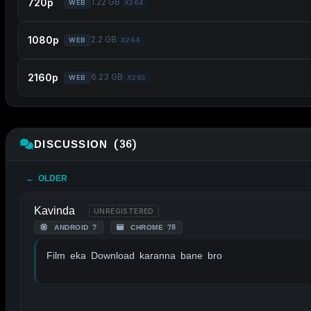
720p
1.22 GB
WEB
X264
1080p
2.2 GB
WEB
X264
2160p
6.23 GB
WEB
X265
DISCUSSION (36)
← OLDER
Kavinda
UNREGISTERED
ANDROID 7
CHROME 78
Film eka Download karanna bane bro