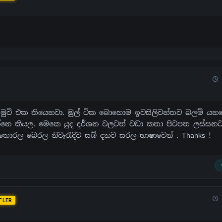
20ක් මුවි එක තියෙනවා. මුල් ටික බොහොම ඉවසිලිවන්තව බලම් ය
න්නෙ කියල. මෙකෙ යුද දර්ශන වලටත් වඩා කතා පිටපත ලස්සන
තොරල බෙරල නිවැරැදිව සබ් දනව සරල භාෂාවෙන් . Thanks !
TLER