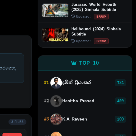
Jurassic World Rebirth
(2025) Sinhala Subtitle
Updated:
BRRIP
Hellhound (2024) Sinhala
Subtitle
Updated:
BRRIP
TOP 10
 කරගෙන,
#1
දමිත් ප්‍රියංකර
732
#2
Hasitha Prasad
499
#3
K.A Raveen
200
3 FILES