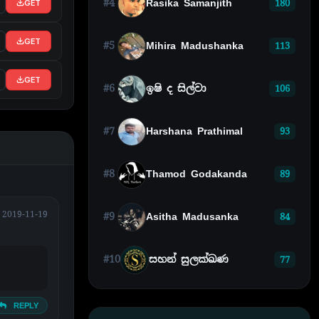
#4
Rasika Samanjith
180
GET
GET
#5
Mihira Madushanka
113
GET
#6
ඉෂි ද සිල්වා
106
#7
Harshana Prathimal
93
#8
Thamod Godakanda
89
2019-11-19
#9
Asitha Madusanka
84
#10
සහන් සුලක්ඛණ
77
REPLY