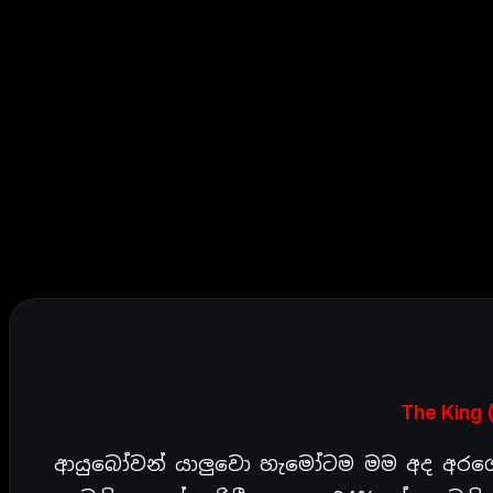
The King 
ආයුබෝවන් යාලුවො හැමෝටම මම අද අරගෙන