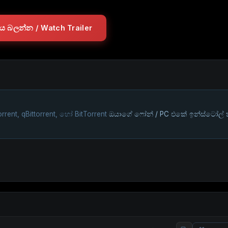
ලරය බලන්න / Watch Trailer
rrent, qBittorrent, හෝ BitTorrent
ඔයාගේ ෆෝන් / PC එකේ ඉන්ස්ටෝල්