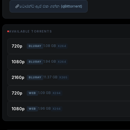
ටොරන්ට් ඇප් එක ගන්න (qBittorrent)
AVAILABLE TORRENTS
720p
1.08 GB
BLURAY
X264
1080p
1.94 GB
BLURAY
X264
2160p
11.37 GB
BLURAY
X265
720p
1.09 GB
WEB
X264
1080p
1.96 GB
WEB
X264