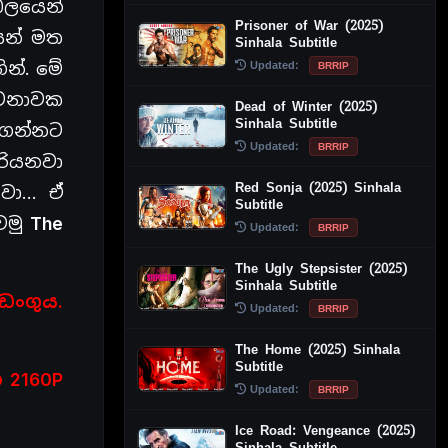
ඩලයෙන්
Prisoner of War (2025)
යන් මත
Sinhala Subtitle
Updated:
ින්. මේ
BRRIP
න්ටනාවක
Dead of Winter (2025)
Sinhala Subtitle
රාගන්නට
Updated:
BRRIP
රියනවා
Red Sonja (2025) Sinhala
නවා… ඒ
Subtitle
ෙමු
The
Updated:
BRRIP
The Ugly Stepsister (2025)
Sinhala Subtitle
ඩංගුය.
Updated:
BRRIP
The Home (2025) Sinhala
Subtitle
හ 2160P
Updated:
BRRIP
Ice Road: Vengeance (2025)
Sinhala Subtitle