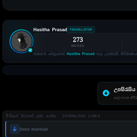
Hasitha Prasad
TRANSLATOR
273
MOVIES
SubzLK වෙනුවෙන්
Hasitha Prasad
කළ උපසිරැසි නිර්මාණය
උපසිරැසිය
සෘජු බාගත කිරීම
වීඩියෝ පිටපත් ලබා ගන්න . DOWNLOAD LINKS
Direct download