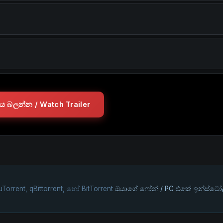
ලරය බලන්න / Watch Trailer
uTorrent, qBittorrent, හෝ BitTorrent
ඔයාගේ ෆෝන් / PC එකේ ඉන්ස්ටෝ