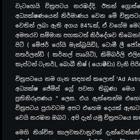
වැටහෙයි චිත්‍රපටය නරඹද්දි. ඊතන් ග්‍රො
අධ්‍යක්ෂණයෙන් නිර්මාණය වෙන මේ චිත්‍රප
වෙතින් ලබා ඇති අගය 84%ක්, ඒ වගේම මෙටා
අමතරව සම්මාන පහකටත් නිර්දේශව තිබෙනවා ම
පිට් ( මේජර් රෝයි මැක්බ්‍රයිඩ්), ටොමී ලී ජෝ
සතර්ලන්ඩ් ( කර්නල් පෲයිට්), කිම්බර්ලි එලිස
කැප්ටන් ටැනර්), බොබී නිෂ් ( යොෂීඩා) වැනි පිරි
චිත්‍රපටයෙ නම ගැන සඳහන් කලොත් ‘Ad Astra
අධ්‍යක්ෂ ජේම්ස් ග්‍රේ පවසා තිබුණා මෙ
ප්‍රතිනිරූපණය ” ලෙස. එය ඇත්තෙන්ම 
චිත්‍රපටය පුරාවටම අපට එහෙම දෙයක් ඇඟට
වෙයි නරඹන ඔබට . අපි දැන් යමු චිත්‍රපටයෙ
මෙහි නිශ්චිත කාලවකවානුවක් දැක්වෙන්නේ