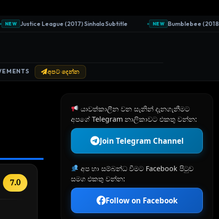
Justice League (2017) Sinhala Subtitle
Bumblebee (2018) Sinh
EW
NEW
VEMENTS
අපට දෙන්න
යාවත්කාලීන වන සැනින් දැනගැනීමට
අපගේ Telegram නාලිකාවට එකතු වන්න:
Join Telegram Channel
අප හා සම්බන්ධ වීමට Facebook පිටුව
සමග එකතු වන්න:
7.0
Follow on Facebook