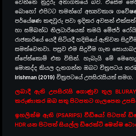
වෙන්නෙ නුදුරු අනාගතයේ බව. එසේම මෙහ
බොහෝ එපිටට තමන්ගේ අභ්‍යවකාශ ගවේෂණ ව්‍
පර්යේෂණ කඳවුරු පවා ඉදිකර අවසන් එක්සත් 
හා සම්බන්ධ නිලධාරියෙක් තමයි මේජර් රෝයි 
රාජකාරියේ යෙදී සිටියදී හදිසියේ ඇතිවන සිදු
සමත්වෙනවා. පසුව එම සිදුවීම ගැන සොයා
ස්පේස්කොම් එක විසින්. හැබැයි මේ මෙහ
මොකද්ද කියල දැනගන්න ඔබට චිත්‍රපටය නර
Irishman (2019)
චිත්‍රපටයේ උපසිරැසියත් සමග.
ලබාදී ඇති උපසිරැසි ගොණුව තුල BLURAY
කරුණාකර ඔබ සතු පිටපතට ගැලපෙන උපසි
ඉහලින්ම ඇති (PSARIPS) වීඩියෝ පිටපත් ඩි
HDR යන පිටපත් සියල්ල ඩිරෙක්ට් මෙන්ම ට