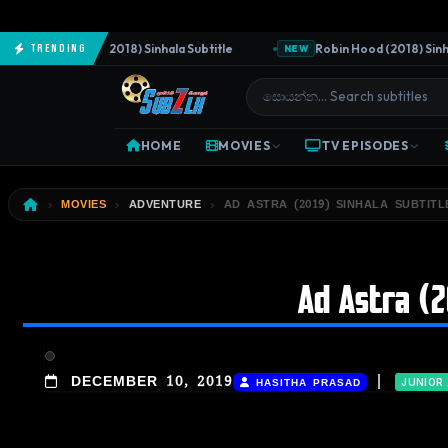
The Predator (2018) Sinhala Subtitle
Robin Hood (2018) Sinhala 
Trending
NEW
HOME
MOVIES
TV EPISODES
MOVIES
ADVENTURE
AD ASTRA (2019) SINHALA SUBTITL
Ad Astra (2
|
DECEMBER 10, 2019
HASITHA PRASAD
JUNIOR