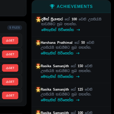
ACHIEVEMENTS
දමිත් ප්‍රියංකර
ගේ
100
වෙනි උපසිරැසි
කඩයීමට සුබ පතන්න.
5 FILES
මෙතැනින් පිවිසෙන්න
GET
Harshana Prathimal
ගේ
50
වෙනි
උපසිරැසි කඩයීමට සුබ පතන්න.
මෙතැනින් පිවිසෙන්න
GET
Rasika Samanjith
ගේ
150
වෙනි
GET
උපසිරැසි කඩයීමට සුබ පතන්න.
මෙතැනින් පිවිසෙන්න
GET
Rasika Samanjith
ගේ
125
වෙනි
උපසිරැසි කඩයීමට සුබ පතන්න.
GET
මෙතැනින් පිවිසෙන්න
Rasika Samanjith
ගේ
100
වෙනි