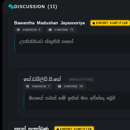
DISCUSSION (11)
Bawantha Madushan Jayasooriya
EXPERT SUBTITLER
ANDROID 6
CHROME 71
උපසිරැසියට ස්තූතියි සහෝ
කේ.ඩබ්ලිව්.පී.කේ
UNREGISTERED
ANDROID 7
CHROME 78
ඔයාගේ සබක් නම් ඉතින් මග අරින්නෑ බ්‍රෝ!
සහන් සුලක්ඛණ
EXPERT SUBTITLER