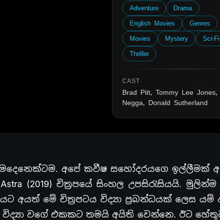
Adventure
Drama
English Movies
Genres
Movies
Mystery
Sci-Fi
Thriller
CAST
Brad Pitt, Tommy Lee Jones,
Negga, Donald Sutherland
හැමදෙනෙක්ටම. අපේ කවීෂ සහෝදරයගෙ ඉල්ලීමක් අ
a (2019) චිත්‍රපයේ සිංහල උපසිරැසියයි. මුලින්
 අයත් මේ චිත්‍රපටය විද්‍යා ප්‍රබන්ධයක් ලෙස යම්
විද්‍යා වගේ එකකට තමයි අයිති වෙන්නෙ. ඊට හේත