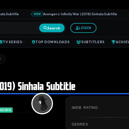
Subtitle
Avengers: Infinity War (2018) Sinhala Subtitle
NEW
N
Search
LOGIN
TV SERIES
TOP DOWNLOADS
SUBTITLERS
ACHIE
E
019) Sinhala Subtitle
IMDB RATING
 ADMIN
GENRES