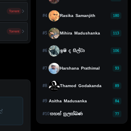
Torrent
#4
Rasika Samanjith
180
Torrent
#5
Mihira Madushanka
113
#6
ඉෂි ද සිල්වා
106
#7
Harshana Prathimal
93
#8
Thamod Godakanda
89
#9
Asitha Madusanka
84
ල්
#10
සහන් සුලක්ඛණ
77