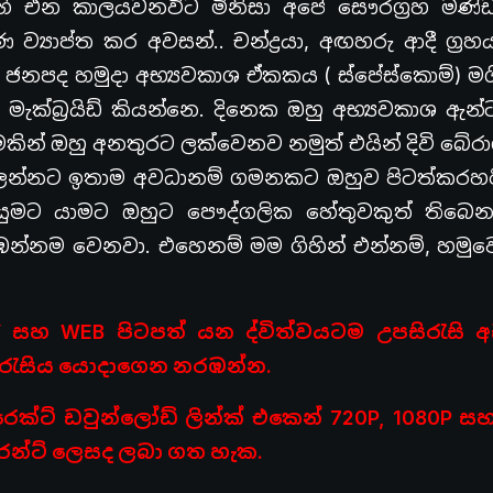
ි එන කාලයවනවිට මිනිසා අපේ සෞරග්‍රහ මණ්
යාප්ත කර අවසන්.. චන්ද්‍රයා, අඟහරු ආදී ග්‍රහ
ජනපද හමුදා අභ්‍යවකාශ ඒකකය ( ස්පේස්කොම්) මග
මැක්බ්‍රයිඩ් කියන්නෙ. දිනෙක ඔහු අභ්‍යවකාශ ඇ
වීමකින් ඔහු අනතුරට ලක්වෙනව නමුත් එයින් දිවි බේ
බලන්නට ඉතාම අවධානම් ගමනකට ඔහුව පිටත්කරහ
ෙයුමට යාමට ඔහුට පෞද්ගලික හේතුවකුත් තිබෙ
ඹන්නම වෙනවා. එහෙනම් මම ගිහින් එන්නම්, හමුව
 සහ ‍WEB පිටපත් යන ද්විත්වයටම උපසිරැසි අ
රැසිය යොදාගෙන නරඹන්න.
රෙක්ට් ඩවුන්ලෝඩ් ලින්ක් එකෙන් 720P, 1080P ස
ොරන්ට් ලෙසද ලබා ගත හැක.