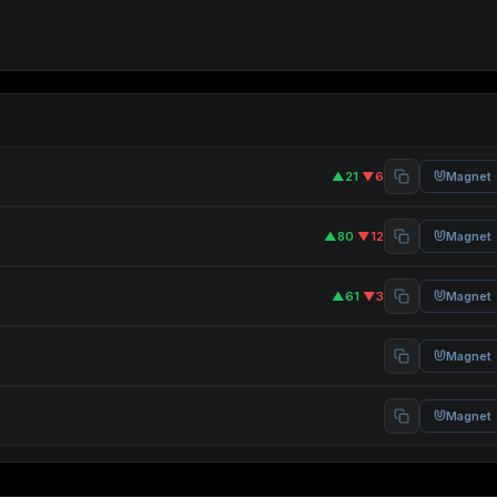
▲21
·
▼6
Magnet
▲80
·
▼12
Magnet
▲61
·
▼3
Magnet
Magnet
Magnet