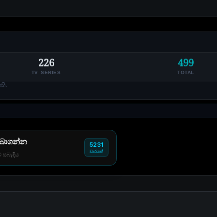
226
499
TV SERIES
TOTAL
කි.
 බාගන්න
5231
වාරයක්
් සබැඳිය