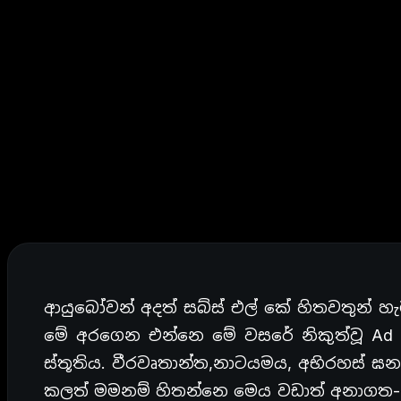
ආයුබෝවන් අදත් සබ්ස් එල් කේ හිතවතුන් 
මේ අරගෙන එන්නෙ මේ වසරේ නිකුත්වූ Ad Astr
ස්තූතිය. වීරවෘතාන්ත,නාටයමය, අභිරහස් ඝනයට
කලත් මමනම් හිතන්නෙ මෙය වඩාත් අනාගත- 