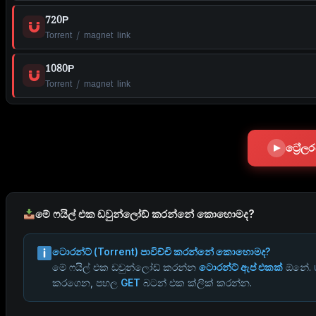
720P
Torrent / magnet link
1080P
Torrent / magnet link
ට්‍රේ
මේ ෆයිල් එක ඩවුන්ලෝඩ් කරන්නේ කොහොමද?
ටොරන්ට් (Torrent) පාවිච්චි කරන්නේ කොහොමද?
මේ ෆයිල් එක ඩවුන්ලෝඩ් කරන්න
ටොරන්ට් ඇප් එකක්
ඕනේ.
කරගෙන, පහල
GET
බටන් එක ක්ලික් කරන්න.