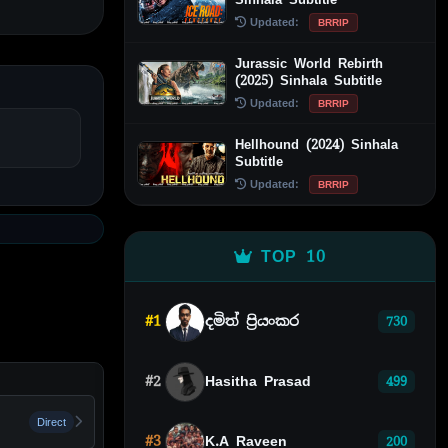
Updated:
BRRIP
Jurassic World Rebirth
(2025) Sinhala Subtitle
Updated:
BRRIP
Hellhound (2024) Sinhala
Subtitle
Updated:
BRRIP
TOP 10
#1
දමිත් ප්‍රියංකර
730
#2
Hasitha Prasad
499
Direct
#3
K.A Raveen
200