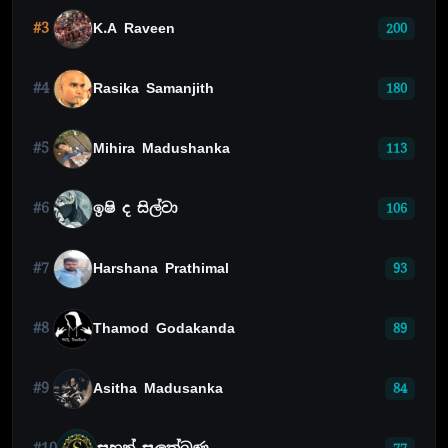
#3
K.A Raveen
200
#4
Rasika Samanjith
180
#5
Mihira Madushanka
113
#6
ඉෂි ද සිල්වා
106
#7
Harshana Prathimal
93
#8
Thamod Godakanda
89
#9
Asitha Madusanka
84