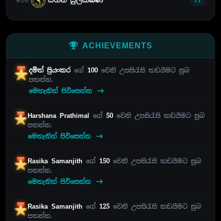
#10
සහන් සුලක්ඛණ
77
ACHIEVEMENTS
දමිත් ප්‍රියංකර
ගේ
100
වෙනි උපසිරැසි කඩයීමට සුබ
පතන්න.
මෙතැනින් පිවිසෙන්න
Harshana Prathimal
ගේ
50
වෙනි උපසිරැසි කඩයීමට සුබ
පතන්න.
මෙතැනින් පිවිසෙන්න
Rasika Samanjith
ගේ
150
වෙනි උපසිරැසි කඩයීමට සුබ
පතන්න.
මෙතැනින් පිවිසෙන්න
Rasika Samanjith
ගේ
125
වෙනි උපසිරැසි කඩයීමට සුබ
පතන්න.