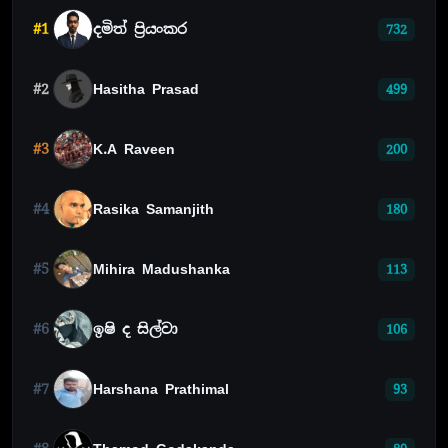
#1
දමිත් ප්‍රියංකර
732
#2
Hasitha Prasad
499
#3
K.A Raveen
200
#4
Rasika Samanjith
180
#5
Mihira Madushanka
113
#6
ඉෂි ද සිල්වා
106
#7
Harshana Prathimal
93