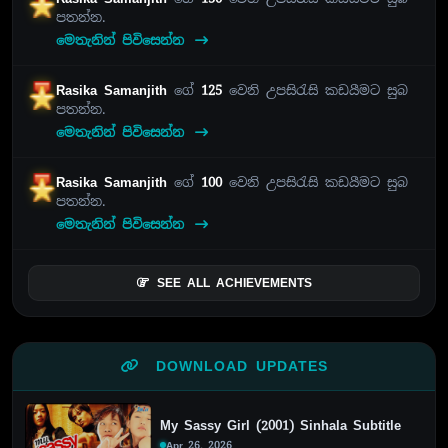
පතන්න.
මෙතැනින් පිවිසෙන්න
Rasika Samanjith
ගේ
125
වෙනි උපසිරැසි කඩයීමට සුබ
පතන්න.
මෙතැනින් පිවිසෙන්න
Rasika Samanjith
ගේ
100
වෙනි උපසිරැසි කඩයීමට සුබ
පතන්න.
මෙතැනින් පිවිසෙන්න
SEE ALL ACHIEVEMENTS
DOWNLOAD UPDATES
My Sassy Girl (2001) Sinhala Subtitle
Apr 26, 2026