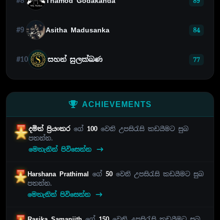
#8
Thamod Godakanda
89
#9
Asitha Madusanka
84
#10
සහන් සුලක්ඛණ
77
ACHIEVEMENTS
දමිත් ප්‍රියංකර
ගේ
100
වෙනි උපසිරැසි කඩයීමට සුබ
පතන්න.
මෙතැනින් පිවිසෙන්න
Harshana Prathimal
ගේ
50
වෙනි උපසිරැසි කඩයීමට සුබ
පතන්න.
මෙතැනින් පිවිසෙන්න
Rasika Samanjith
ගේ
150
වෙනි උපසිරැසි කඩයීමට සුබ