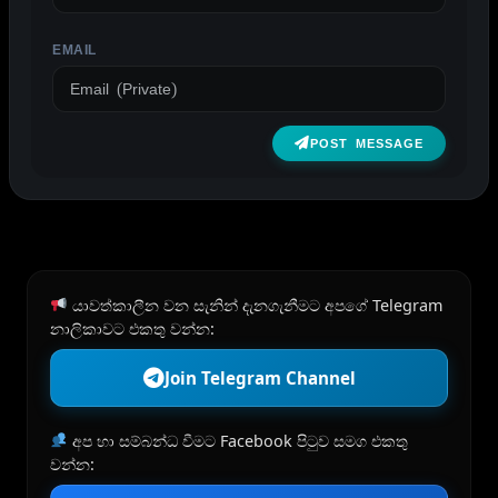
EMAIL
POST MESSAGE
යාවත්කාලීන වන සැනින් දැනගැනීමට අපගේ Telegram
නාලිකාවට එකතු වන්න:
Join Telegram Channel
අප හා සම්බන්ධ වීමට Facebook පිටුව සමග එකතු
වන්න: