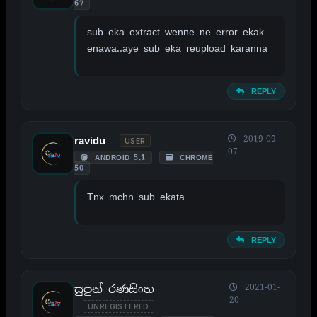
67
sub eka extract wenne ne error ekak
enawa..aye sub eka reupload karanna
REPLY
2019-09-
ravidu
USER
07
ANDROID 5.1
CHROME
50
Tnx mchn sub ekata
REPLY
සුපුන් රණසිංහ
2021-01-
20
UNREGISTERED