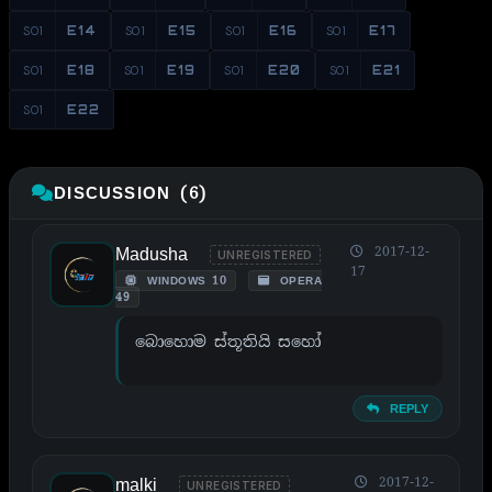
S01
E14
S01
E15
S01
E16
S01
E17
S01
E18
S01
E19
S01
E20
S01
E21
S01
E22
DISCUSSION (6)
Madusha
2017-12-
UNREGISTERED
17
WINDOWS 10
OPERA
49
බොහොම ස්තූතියි සහෝ
REPLY
malki
2017-12-
UNREGISTERED