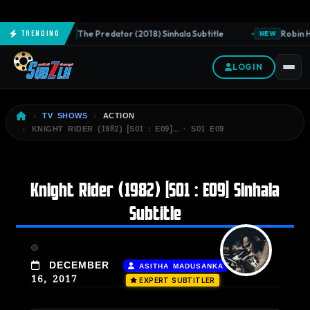
The Predator (2018) Sinhala Subtitle
Robin Ho
Trending
NEW
NEW
LOGIN
TV SHOWS
ACTION
KNIGHT RIDER (1982) [S01 : E09]… · S01 E09
Knight Rider (1982) [S01 : E09] Sinhala
Subtitle
|
DECEMBER
ASITHA MADUSANKA
16, 2017
EXPERT SUBTITLER