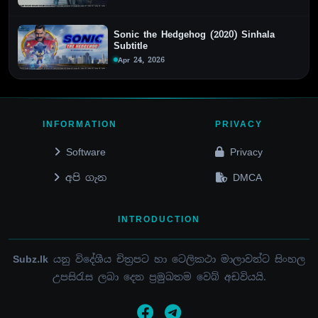
Sonic the Hedgehog (2020) Sinhala
Subtitle
Apr 24, 2026
INFORMATION
PRIVACY
Software
Privacy
අපි ගැන
DMCA
INTRODUCTION
Subz.lk
යනු විදේශීය චිත්‍රපට හා ටෙලිකථා මාලාවන්ට සිංහල
උපසිරැස ලබා දෙන ප්‍රමුඛතම වෙබ් අඩවියයි.