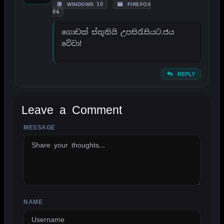
WINDOWS 10
FIREFOX
84
ගොඩක් ස්තූතියි උපසිරැසියට.ජය
වේවා!
REPLY
Leave a Comment
MESSAGE
ALTERNATIVE:
NAME