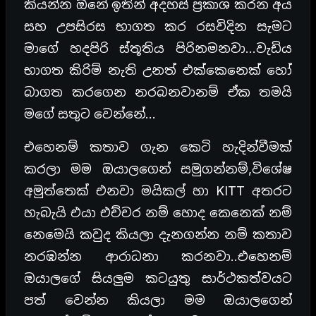
කියන්න ඕනේ ඉතින් අදහස් ප්‍රකාශ කරන අය
සහ උපසිරස භාගත කර රසවිදින සැමට
මාගේ හදපිරි ස්තූතිය පිරිනමනවා…වැඩිය
භාගත කිරිම් නැති උනත් එක්කෙනෙක් හෝ
බාගත කරගෙන නරබනවානම් ඒක තමයි
මගේ සතුට වෙන්නේ…
එහෙනම් කතාව ගැන කෙටි හැදින්වීමක්
කරලා මම ඔයාලගෙන් සමුගන්නම්,විශේෂ
අමුත්තෙක් එනවා මයිකල් හා KITT අතරට
හැබැයි එයා එච්චර නම් හොද කෙනෙක් නම්
නෙමෙයි කවුද කියලා දැනගන්න නම් කතාව
නරඹන්න ආරාධනා කරනවා..එහෙනම්
ඔයාලගේ සියලුම කටයුතු සාර්ථකත්වයට
පත් වෙන්න කියලා මම ඔයාලගෙන්