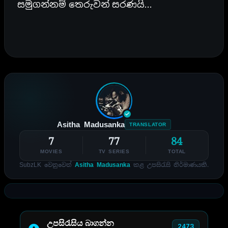
සමුගන්නම් තෙරුවන් සරණයි…
Asitha Madusanka
TRANSLATOR
7
77
84
MOVIES
TV SERIES
TOTAL
SubzLK වෙනුවෙන්
Asitha Madusanka
කළ උපසිරැසි නිර්මාණයකි.
උපසිරැසිය බාගන්න
2473