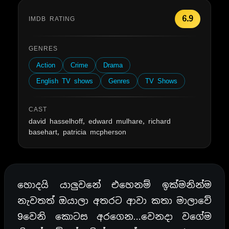
6.9
IMDB RATING
GENRES
Action
Crime
Drama
English TV shows
Genres
TV Shows
CAST
david hasselhoff, edward mulhare, richard
basehart, patricia mcpherson
හොදයි යාලුවනේ එහෙනම් ඉක්මනින්ම
නැවතත් ඔයාලා අතරට ආවා කතා මාලාවේ
9වෙනි කොටස අරගෙන…වෙනදා වගේම