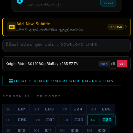
වාරයක්
සෘජු බාගත කිරීම් සබැඳිය
Add New Subtitle
UPLOAD
මෙයට අලුත් උපසිරැසිය ඇතුල් කරන්න
වීඩියෝ පිටපත් ලබා ගන්න . DOWNLOAD LINKS
Knight Rider S01 1080p BluRay x265 EZTV
PACK
GET
KNIGHT RIDER (1982) SUB COLLECTION
SEASON 01 · EPISODES
S01
E01
S01
E03
S01
E04
S01
E05
S01
E06
S01
E07
S01
E08
S01
E09
S01
E10
S01
E11
S01
E12
S01
E13