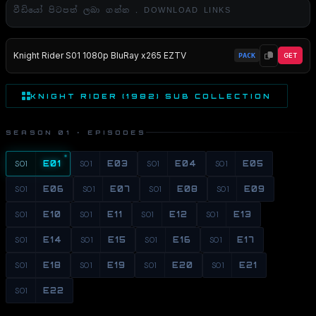
වීඩියෝ පිටපත් ලබා ගන්න . DOWNLOAD LINKS
Knight Rider S01 1080p BluRay x265 EZTV
PACK
GET
KNIGHT RIDER (1982) SUB COLLECTION
SEASON 01 · EPISODES
S01
E01
S01
E03
S01
E04
S01
E05
S01
E06
S01
E07
S01
E08
S01
E09
S01
E10
S01
E11
S01
E12
S01
E13
S01
E14
S01
E15
S01
E16
S01
E17
S01
E18
S01
E19
S01
E20
S01
E21
S01
E22