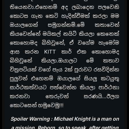
තියෙනවා.එහෙනම් අද ලබාදෙන පලවෙනි
කොටස ගැන කෙටි හැදින්වීමක් කරලා මම
ඔයාලගෙන් සමුගන්නම්.මේ කතාවෙන්
කියවෙන්නේ මයිකල් නයිට් කියලා කෙනෙක්
කොහොමද බිහිවුනේ, ඒ වගේම හැමෝම
ආස කරන KITT කාර් එක කොහොමද
බිහිවුනේ කියලා.ඔයාලට මේ කතාව
විත්‍රපටියක් වගේ පැය 2ක් පුරාවට රසවිදින්න
පුලුවන් එහෙනම් ඔයාලගේ සියලු කටයුතු
සාර්ථකත්වයට පත්වෙන්න කියලා පාර්ථනා
කරනවා තෙරුවන් සරණයි…ඊලග
කොටසෙන් හමුවෙමු!!!
Spoiler Warning : Michael Knight is a man on
a mission. Reborn, so to speak, after getting