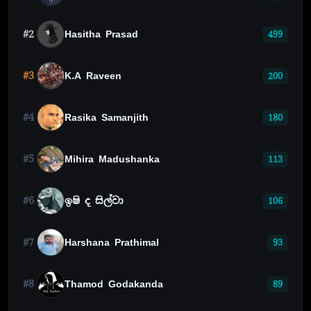
#2
Hasitha Prasad
499
#3
K.A Raveen
200
#4
Rasika Samanjith
180
#5
Mihira Madushanka
113
#6
ඉෂි ද සිල්වා
106
#7
Harshana Prathimal
93
#8
Thamod Godakanda
89