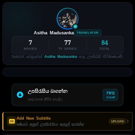
Asitha Madusanka
TRANSLATOR
7
77
84
MOVIES
TV SERIES
TOTAL
SubzLK වෙනුවෙන්
Asitha Madusanka
කළ උපසිරැසි නිර්මාණයකි.
උපසිරැසිය බාගන්න
7812
වාරයක්
සෘජු බාගත කිරීම් සබැඳිය
Add New Subtitle
UPLOAD
මෙයට අලුත් උපසිරැසිය ඇතුල් කරන්න