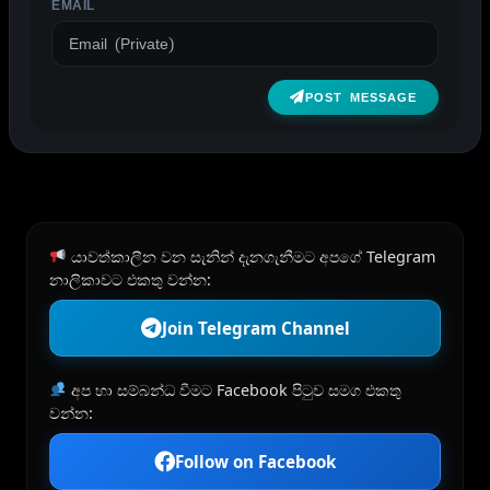
EMAIL
POST MESSAGE
යාවත්කාලීන වන සැනින් දැනගැනීමට අපගේ Telegram
නාලිකාවට එකතු වන්න:
Join Telegram Channel
අප හා සම්බන්ධ වීමට Facebook පිටුව සමග එකතු
වන්න:
Follow on Facebook