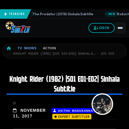
The Predator (2018) Sinhala Subtitle
Robin H
Trending
NEW
NEW
LOGIN
TV SHOWS
ACTION
KNIGHT RIDER (1982) [S01 E01-E02] SINHALA… · S01 E01
Knight Rider (1982) [S01 E01-E02] Sinhala
Subtitle
|
NOVEMBER
ASITHA MADUSANKA
11, 2017
EXPERT SUBTITLER