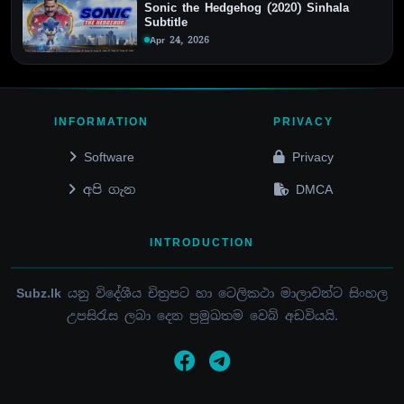
Sonic the Hedgehog (2020) Sinhala
Subtitle
Apr 24, 2026
INFORMATION
PRIVACY
Software
Privacy
අපි ගැන
DMCA
INTRODUCTION
Subz.lk
යනු විදේශීය චිත්‍රපට හා ටෙලිකථා මාලාවන්ට සිංහල
උපසිරැස ලබා දෙන ප්‍රමුඛතම වෙබ් අඩවියයි.