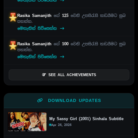
මෙතැනින් පිවිසෙන්න
Rasika Samanjith
ගේ
125
වෙනි උපසිරැසි කඩයීමට සුබ
පතන්න.
මෙතැනින් පිවිසෙන්න
Rasika Samanjith
ගේ
100
වෙනි උපසිරැසි කඩයීමට සුබ
පතන්න.
මෙතැනින් පිවිසෙන්න
SEE ALL ACHIEVEMENTS
DOWNLOAD UPDATES
My Sassy Girl (2001) Sinhala Subtitle
Apr 26, 2026