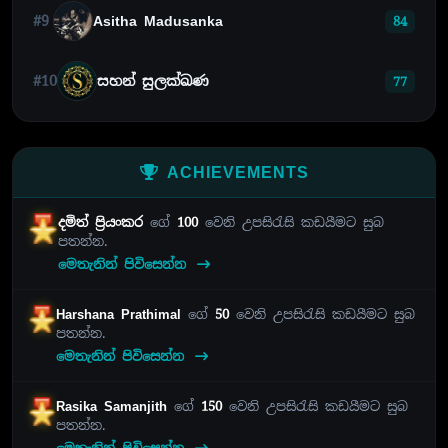
#9
Asitha Madusanka
84
#10
සහන් සුලක්ඛණ
77
ACHIEVEMENTS
දමිත් ප්‍රියංකර
ගේ
100
වෙනි උපසිරැසි කඩයීමට සුබ
පතන්න.
මෙතැනින් පිවිසෙන්න
Harshana Prathimal
ගේ
50
වෙනි උපසිරැසි කඩයීමට සුබ
පතන්න.
මෙතැනින් පිවිසෙන්න
Rasika Samanjith
ගේ
150
වෙනි උපසිරැසි කඩයීමට සුබ
පතන්න.