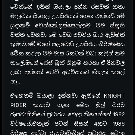
වෙන්නේ ඉතින් ඔයාලා දන්න රසවත් කතා
මාලවක සිංහල උපසිරසක් ගෙන එන්නයි මේ
සූදානම් වෙන්නේ.ඉස්සෙල්ලාම මම ස්තූති
වන්ත වෙනවා මේ වෙබ් අඩවිය බාර ඇඩ්මින්
තුමාට.මේ මගේ පලවෙනි උපසිරස නිර්මාණය
මේක කරලා මම මාස 5කටත් වඩා කලින් නිම
කලේ.මගේ ෆේස් බුක් ගිනුම හරහා ඒ දිනවල
ලබා දුන්නත් වෙබ් අඩවියකට නිකුත් කලේ
නෑ…
එහෙනම් ඔයාලා දන්නවා ඇතිනේ KNIGHT
RIDER කතාව ගැන මෙය මුල් වරට
රූපවාහිනියේ ප්‍රචාරය වෙලා තියෙන්නේ 1982
වර්ෂයේ.එතැන් පටන් සීසන් 4කට 1986
වර්ෂය දක්වා රූපවාහිනියේ ප්‍රචාරය වෙලා