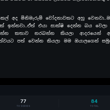
කල් අද මිනිමැරුම් චෝදනාවකට අහු වෙනවා..ම
ක් ඉන්නවා..ඒත් එයා සාක්ෂි දෙන්න බය වෙලා
ැනගන්න කතාව නරබන්න කියලා ආදරයෙන් ආ
කත්වයට පත් වෙන්න කියලා මම ඔයාලගෙන් සමු
77
84
TV SERIES
TOTAL