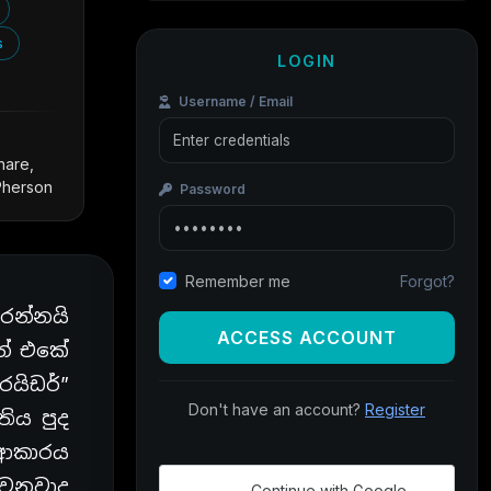
s
LOGIN
Username / Email
hare,
cPherson
Password
Forgot?
Remember me
රන්නයි
ACCESS ACCOUNT
න් එකේ
යිඩර්”
Don't have an account?
Register
තිය පුද
 ආකාරය
වෙනවාද
Continue with Google