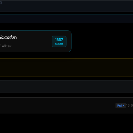
ි.
 බාගන්න
1857
වාරයක්
් සබැඳිය
16.
PACK