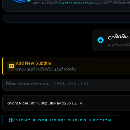
SubzLK වෙනුවෙන්
Asitha Madusanka
කළ උපසිරැසි නිර්මාණයක
උපසිරැසිය
සෘජු බාගත කිරීම
Add New Subtitle
මෙයට අලුත් උපසිරැසිය ඇතුල් කරන්න
වීඩියෝ පිටපත් ලබා ගන්න . DOWNLOAD LINKS
Knight Rider S01 1080p BluRay x265 EZTV
KNIGHT RIDER (1982) SUB COLLECTION