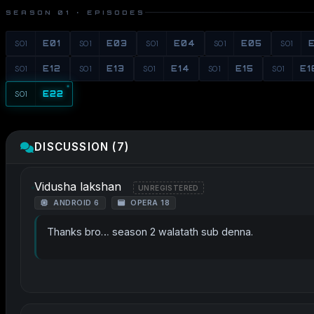
SEASON 01 · EPISODES
S01
E01
S01
E03
S01
E04
S01
E05
S01
S01
E12
S01
E13
S01
E14
S01
E15
S01
E1
S01
E22
DISCUSSION (7)
Vidusha lakshan
UNREGISTERED
ANDROID 6
OPERA 18
Thanks bro… season 2 walatath sub denna.