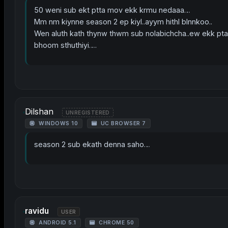
50 weni sub ekt ptta mov ekk krmu nedaaa…
Mm nm kiynne season 2 ep kiyl..ayym hithl blnnkoo..
Wen aluth kath thynw thwm sub nolabichcha..ew ekk pt
bhoom sthuthiyi….
Dilshan
UNREGISTERED
WINDOWS 10
UC BROWSER 7
season 2 sub ekath denna saho…
ravidu
USER
ANDROID 5.1
CHROME 50