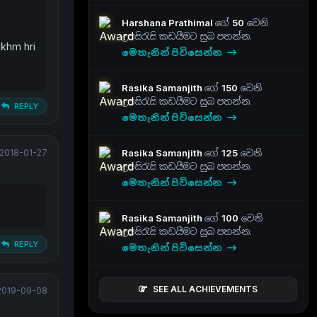
Harshana Prathimal
ගේ
50
වෙනි
උපසිරැසි කඩයීමට සුබ පතන්න.
khm hri
මෙතැනින් පිවිසෙන්න
Rasika Samanjith
ගේ
150
වෙනි
උපසිරැසි කඩයීමට සුබ පතන්න.
REPLY
මෙතැනින් පිවිසෙන්න
Rasika Samanjith
ගේ
125
වෙනි
2018-01-27
උපසිරැසි කඩයීමට සුබ පතන්න.
මෙතැනින් පිවිසෙන්න
Rasika Samanjith
ගේ
100
වෙනි
උපසිරැසි කඩයීමට සුබ පතන්න.
REPLY
මෙතැනින් පිවිසෙන්න
SEE ALL ACHIEVEMENTS
019-09-08