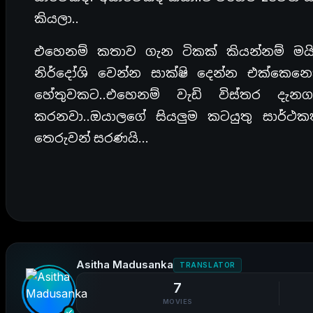
කියලා..
එහෙනම් කතාව ගැන ටිකක් කියන්නම් මයි
නිර්දෝශි වෙන්න සාක්ෂි දෙන්න එක්කෙනෙ
හේතුවකට..එහෙනම් වැඩි විස්තර ද
කරනවා..ඔයාලගේ සියලුම කටයුතු සාර්ථ
තෙරුවන් සරණයි…
Asitha Madusanka
TRANSLATOR
7
MOVIES