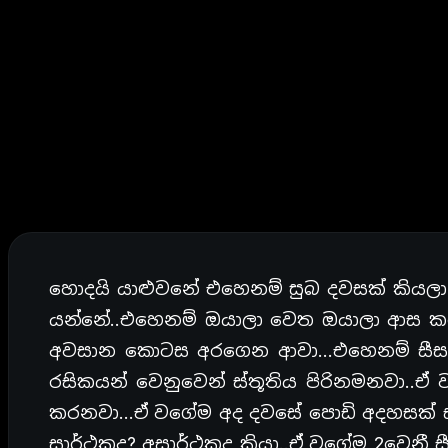
හොදයි යාළුවනේ එහෙනම් සුබ දවසක් කියල
යන්නේ..එහෙනම් ඔයාලා වෙත ඔයාලා ආස 
අවසාන කොටස අරගෙන ආවා…එහෙනම් සීසන් එ
රසිකයන් වෙනුවෙන් ස්තූතිය පිරිනමනවා..ඒ 
කරනවා…ඒ වගේම අද දවසේ පොඩි අදහසක් 
සාර්ථකද? අසාර්ථකද කියා..ඒ වගේම 2වෙනී