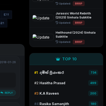
Updated:
BRRIP
Jurassic World Rebirth
E11
(2025) Sinhala Subtitle
Updated:
BRRIP
E21
Hellhound (2024) Sinhala
Subtitle
Updated:
BRRIP
TOP 10
2018-01-26
#1
දමිත් ප්‍රියංකර
734
#2
Hasitha Prasad
499
REPLY
#3
K.A Raveen
200
#4
Rasika Samanjith
180