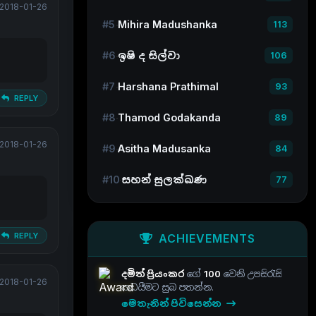
2018-01-26
#5
Mihira Madushanka
113
#6
ඉෂි ද සිල්වා
106
#7
Harshana Prathimal
93
REPLY
#8
Thamod Godakanda
89
2018-01-26
#9
Asitha Madusanka
84
#10
සහන් සුලක්ඛණ
77
REPLY
ACHIEVEMENTS
දමිත් ප්‍රියංකර
ගේ
100
වෙනි උපසිරැසි
2018-01-26
කඩයීමට සුබ පතන්න.
මෙතැනින් පිවිසෙන්න