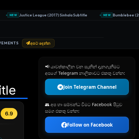
Justice League (2017) Sinhala Subtitle
Bumblebee (2018) 
NEW
NEW
VEMENTS
අපට දෙන්න
📢 යාවත්කාලීන වන සැනින් දැනගැනීමට
අපගේ Telegram නාලිකාවට එකතු වන්න:
tle
Join Telegram Channel
👥 අප හා සම්බන්ධ වීමට Facebook පිටුව
සමග එකතු වන්න:
6.9
Follow on Facebook