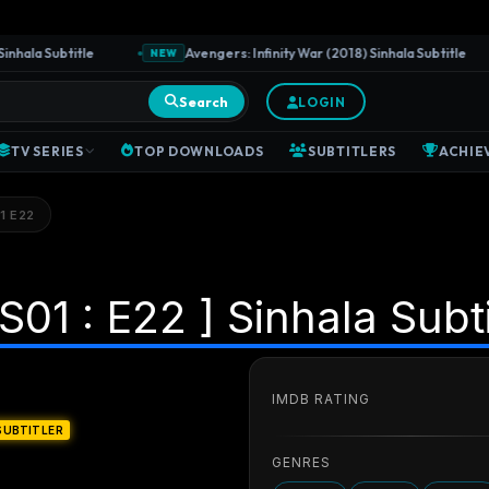
ala Subtitle
Avengers: Infinity War (2018) Sinhala Subtitle
NEW
Search
LOGIN
TV SERIES
TOP DOWNLOADS
SUBTITLERS
ACHIE
1 E22
S01 : E22 ] Sinhala Subti
IMDB RATING
SUBTITLER
GENRES