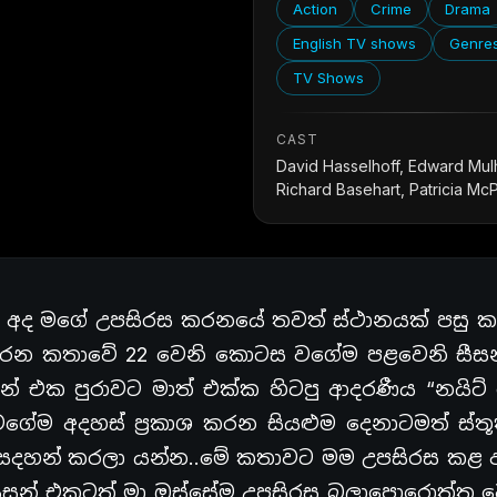
Action
Crime
Drama
English TV shows
Genre
TV Shows
CAST
David Hasselhoff, Edward Mul
Richard Basehart, Patricia M
ා අද මගේ උපසිරස කරනයේ තවත් ස්ථානයක් පසු ක
කරන කතාවේ 22 වෙනි කොටස වගේම පළවෙනි සීස
ක පුරාවට මාත් එක්ක හිටපු ආදරණීය “නයිට් ර
වගේම අදහස් ප්‍රකාශ කරන සියළුම දෙනාටමත් ස්තූ
සදහන් කරලා යන්න..මේ කතාවට මම උපසිරස කළ
 සීසන් එකටත් මා ඔස්සේම උපසිරස බලාපොරොත්තු 