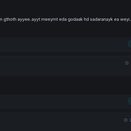
an gthoth ayyee..ayyt meeymt eda godaak hd sadaranayk ea weyi..
2