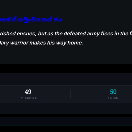
කින් හමුවෙනකන් ජය
shed ensues, but as the defeated army flees in the f
ndary warrior makes his way home.
49
50
TV SERIES
TOTAL