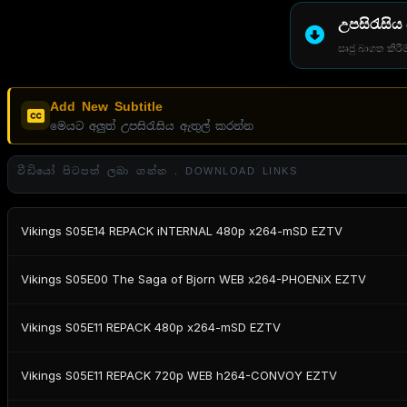
උපසිරැසිය
සෘජු බාගත කිරීම
Add New Subtitle
මෙයට අලුත් උපසිරැසිය ඇතුල් කරන්න
වීඩියෝ පිටපත් ලබා ගන්න . DOWNLOAD LINKS
Vikings S05E14 REPACK iNTERNAL 480p x264-mSD EZTV
Vikings S05E00 The Saga of Bjorn WEB x264-PHOENiX EZTV
Vikings S05E11 REPACK 480p x264-mSD EZTV
Vikings S05E11 REPACK 720p WEB h264-CONVOY EZTV