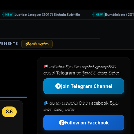
Justice League (2017) Sinhala Subtitle
Bumblebee (2018) Si
NEW
NEW
VEMENTS
අපට දෙන්න
යාවත්කාලීන වන සැනින් දැනගැනීමට
අපගේ Telegram නාලිකාවට එකතු වන්න:
Join Telegram Channel
අප හා සම්බන්ධ වීමට Facebook පිටුව
සමග එකතු වන්න:
8.6
Follow on Facebook