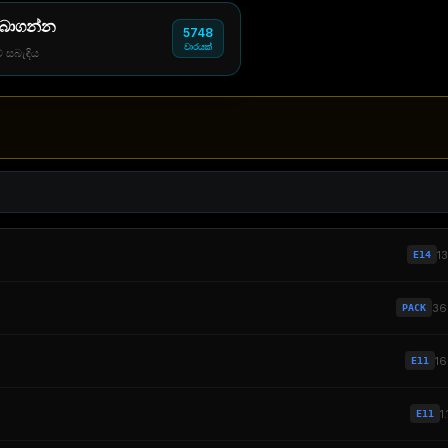
 බාගන්න
5748
වාරයක්
් සබැඳිය
1
E14
3
PACK
1
E11
1
E11