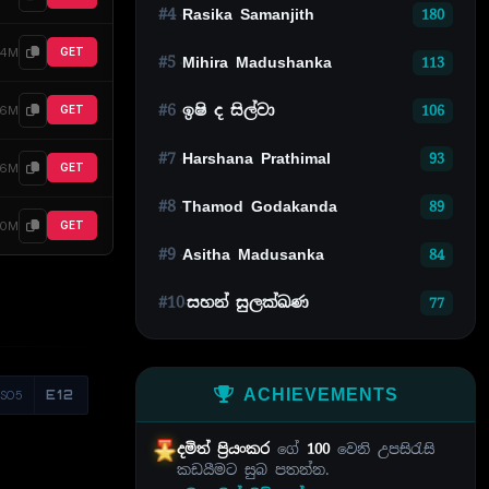
#4
Rasika Samanjith
180
14M
GET
#5
Mihira Madushanka
113
#6
ඉෂි ද සිල්වා
106
6M
GET
#7
Harshana Prathimal
93
56M
GET
#8
Thamod Godakanda
89
70M
GET
#9
Asitha Madusanka
84
#10
සහන් සුලක්ඛණ
77
ACHIEVEMENTS
S05
E12
දමිත් ප්‍රියංකර
ගේ
100
වෙනි උපසිරැසි
කඩයීමට සුබ පතන්න.