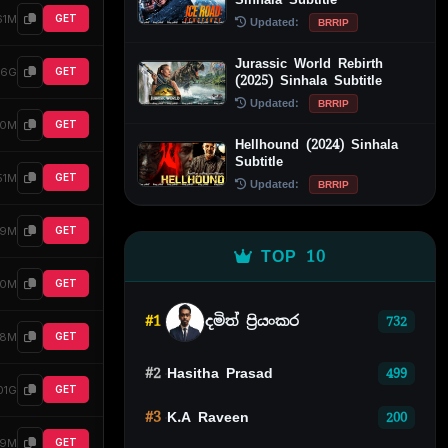
61M
GET
Updated:
BRRIP
Jurassic World Rebirth
06G
GET
(2025) Sinhala Subtitle
Updated:
BRRIP
50M
GET
Hellhound (2024) Sinhala
Subtitle
51M
GET
Updated:
BRRIP
69M
GET
TOP 10
50M
GET
#1
දමිත් ප්‍රියංකර
732
28M
GET
#2
Hasitha Prasad
499
.01G
GET
#3
K.A Raveen
200
19M
GET