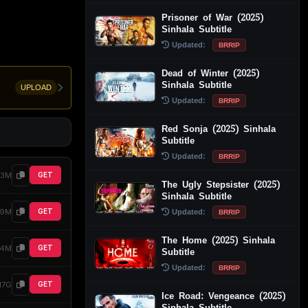
Prisoner of War (2025)
Sinhala Subtitle
Updated:
BRRIP
Dead of Winter (2025)
Sinhala Subtitle
UPLOAD
Updated:
BRRIP
Red Sonja (2025) Sinhala
Subtitle
Updated:
BRRIP
33M
GET
The Ugly Stepsister (2025)
Sinhala Subtitle
Updated:
69M
GET
BRRIP
The Home (2025) Sinhala
64M
GET
Subtitle
Updated:
BRRIP
.17G
GET
Ice Road: Vengeance (2025)
Sinhala Subtitle