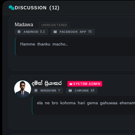
DISCUSSION (12)
Madawa
UNREGISTERED
ANDROID 5.1
FACEBOOK APP 75
Hamme thanku macho..
දමිත් ප්‍රියංකර
SYSTEM ADMIN
WINDOWS 7
CHROME 63
ela ne bro kohoma hari gema gahuwaa ehena