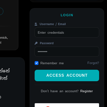
LOGIN
Username / Email
nnick,
l
Password
Forgot?
Remember me
න්නේ
ACCESS ACCOUNT
ාත්
Don't have an account?
Register
න