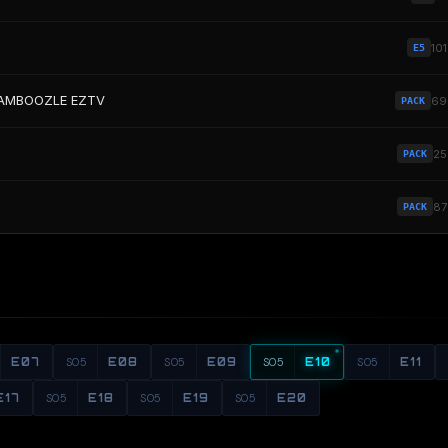
10
E5
-BAMBOOZLE EZTV
69
PACK
2
PACK
8
PACK
E07
S05
E08
S05
E09
S05
E10
S05
E11
E17
S05
E18
S05
E19
S05
E20