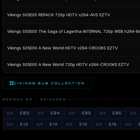
Vikings S05E05 REPACK 720p HDTV x264-AVS EZTV
Vikings S05E00 The Saga of Lagertha iNTERNAL 720p WEB h264
Vikings S05E00 A New World HDTV x264-CROOKS EZTV
Vikings S05E00 A New World 720p HDTV x264-CROOKS EZTV
VIKINGS SUB COLLECTION
SEASON 05 · EPISODES
S05
E03
S05
E04
S05
E05
S05
E06
S05
S05
E13
S05
E14
S05
E15
S05
E16
S05