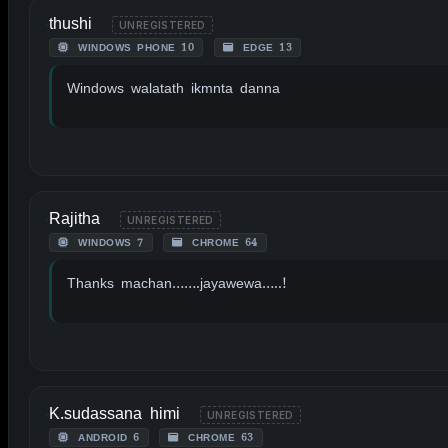
thushi
UNREGISTERED
WINDOWS PHONE 10
EDGE 13
Windows walatath ikmnta danna
Rajitha
UNREGISTERED
WINDOWS 7
CHROME 64
Thanks machan…….jayawewa…..!
K.sudassana himi
UNREGISTERED
ANDROID 6
CHROME 63