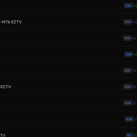
4
E11
64-NTb EZTV
1.
E10
8
E10
4
E10
3
E10
N EZTV
8
E10
3
E10
1
E10
ZTV
8
E7