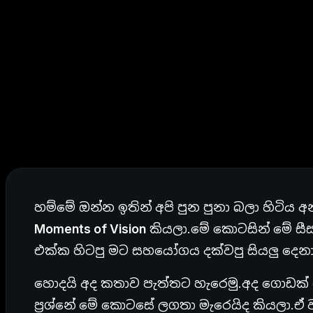
හම්මේ ඔන්න ඉතින් අපි පුන පුනා බලා හිටිය
Moments of Vision
කියලා.මේ කොටසින් මේ සී
එක්ක හිටපු මට සහයෝගය දක්වපු සියලු දෙනා
හොදයි අද කතාව පැත්තට හැරෙමු.අද ගොඩක
ප්‍රශ්නේ මේ කොටසේ ලගතා මැරෙයිද කියලා.ඒ 