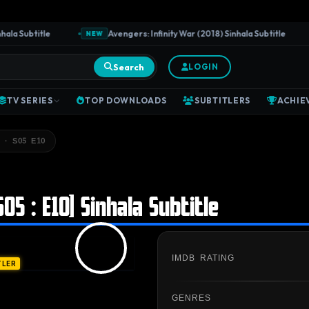
 Subtitle
Avengers: Infinity War (2018) Sinhala Subtitle
NEW
Search
LOGIN
TV SERIES
TOP DOWNLOADS
SUBTITLERS
ACHIE
 · S05 E10
S05 : E10] Sinhala Subtitle
IMDB RATING
TLER
GENRES