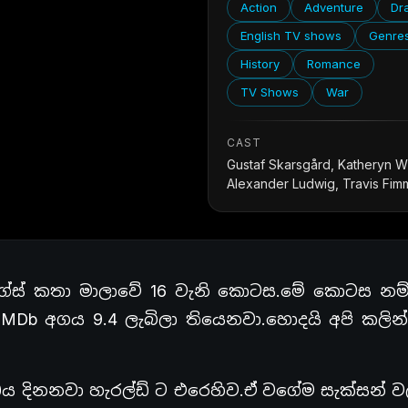
Action
Adventure
Dr
English TV shows
Genre
History
Romance
TV Shows
War
CAST
Gustaf Skarsgård, Katheryn W
Alexander Ludwig, Travis Fim
්ග්ස් කතා මාලාවේ 16 වැනි කොටස.මේ කොටස නම
MDb අගය 9.4 ලැබිලා තියෙනවා.හොදයි අපි කලින
්ධය දිනනවා හැරල්ඩ් ට එරෙහිව.ඒ වගේම සැක්සන් ව