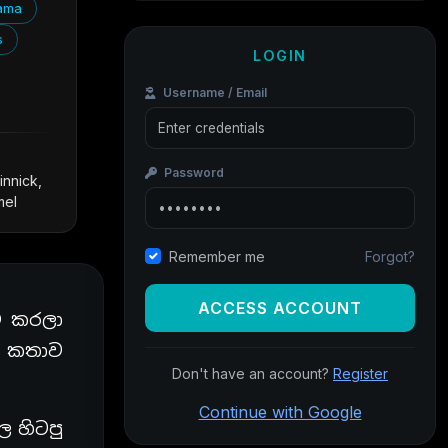
ama
s
LOGIN
Username / Email
Password
innick,
mel
Forgot?
Remember me
ACCESS ACCOUNT
් කරලා
් කතාව
Don't have an account?
Register
Continue with Google
ල හිටපු