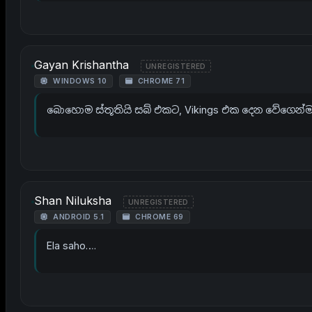
Gayan Krishantha
UNREGISTERED
WINDOWS 10
CHROME 71
බොහොම ස්තූතියි සබ් එකට, Vikings එක දෙන වේගෙන්ම
Shan Niluksha
UNREGISTERED
ANDROID 5.1
CHROME 69
Ela saho….