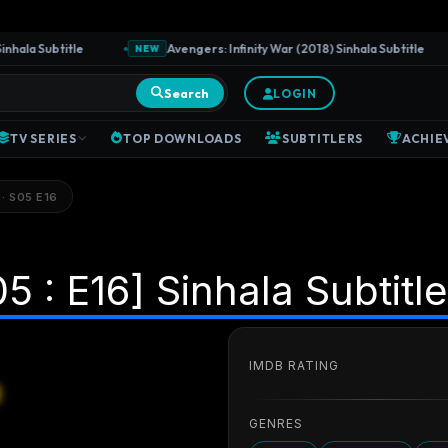
la Subtitle
Avengers: Infinity War (2018) Sinhala Subtitle
NEW
Search
LOGIN
TV SERIES
TOP DOWNLOADS
SUBTITLERS
ACHIE
 · S05 E16
5 : E16] Sinhala Subtitle
IMDB RATING
GENRES