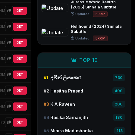
Jurassic World Rebirth
(2025) Sinhala Subtitle
74M
GET
Updated:
BRRIP
Hellhound (2024) Sinhala
33M
GET
Subtitle
Updated:
BRRIP
46M
GET
81M
GET
TOP 10
33M
GET
#1
දමිත් ප්‍රියංකර
730
#2
Hasitha Prasad
69M
GET
499
#3
K.A Raveen
200
64M
GET
#4
Rasika Samanjith
180
.17G
GET
#5
Mihira Madushanka
113