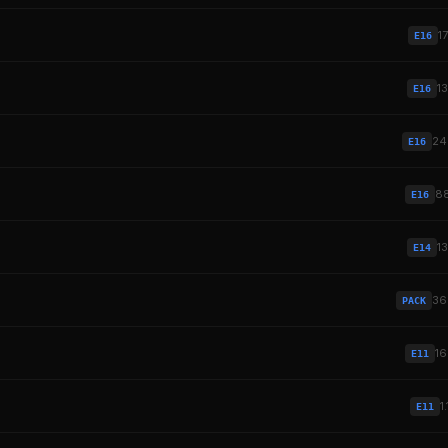
1
E16
1
E16
2
E16
8
E16
1
E14
3
PACK
1
E11
1
E11