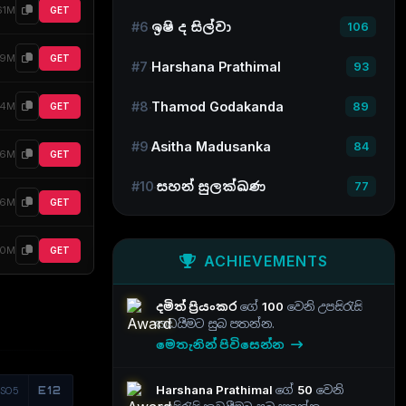
61M
GET
#6
ඉෂි ද සිල්වා
106
19M
GET
#7
Harshana Prathimal
93
#8
Thamod Godakanda
89
14M
GET
#9
Asitha Madusanka
84
6M
GET
#10
සහන් සුලක්ඛණ
77
56M
GET
70M
GET
ACHIEVEMENTS
දමිත් ප්‍රියංකර
ගේ
100
වෙනි උපසිරැසි
කඩයීමට සුබ පතන්න.
මෙතැනින් පිවිසෙන්න
Harshana Prathimal
ගේ
50
වෙනි
S05
E12