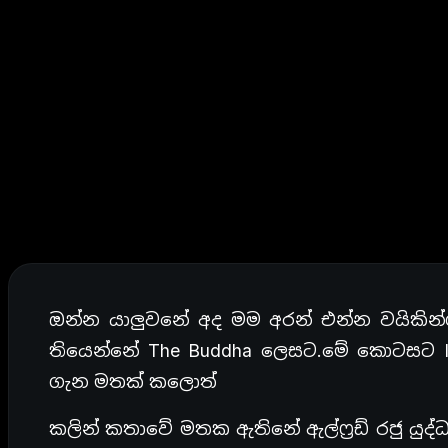
ඔන්න යාලුවනේ අද මම අරන් එන්න වයිකින
තියෙන්නේ The Buddha ලෙසට.මේ කොටසට I
ගැන මතක් කලොත්
කලින් කතාවේ මතක ඇතිනේ ඇල්ෆ්‍රඩ් රජු යුද