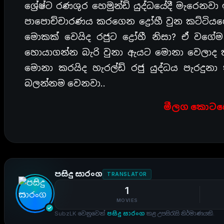
ශ්‍රේෂ්ට රණශුර හෙමුන්ඩ් යුද්ධයේදී මැරෙනව
පාපොච්චාරණය කරගෙන ද්‍රෝහී වුන කට්ටිය
මොකක් වෙයිද රජුට ද්‍රෝහී නිසා? ඒ ව
හොයාගන්න බැරි වුනා ඇයට මොනා වෙලාද 
මොනා කරයිද හැරල්ඩ් රජු යුද්ධය පැරදු
බලන්නම වෙනවා..
මීලග කොටසෙ
පසිදු සාරංග
TRANSLATOR
1
MOVIES
SubzLK වෙනුවෙන්
පසිදු සාරංග
කළ උපසිරැසි නිර්මාණයකි.