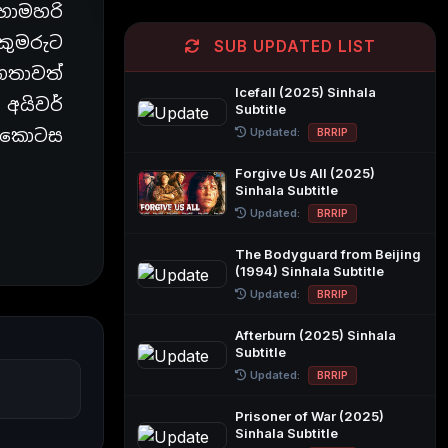
ොහොමහරි
කුමරුට
SUB UPDATED LIST
ගතාවත්
Icefall (2025) Sinhala
අයිවර්
Subtitle
ද කොටස
Updated:
BRRIP
Forgive Us All (2025)
Sinhala Subtitle
Updated:
BRRIP
The Bodyguard from Beijing
(1994) Sinhala Subtitle
Updated:
BRRIP
Afterburn (2025) Sinhala
Subtitle
Updated:
BRRIP
Prisoner of War (2025)
Sinhala Subtitle