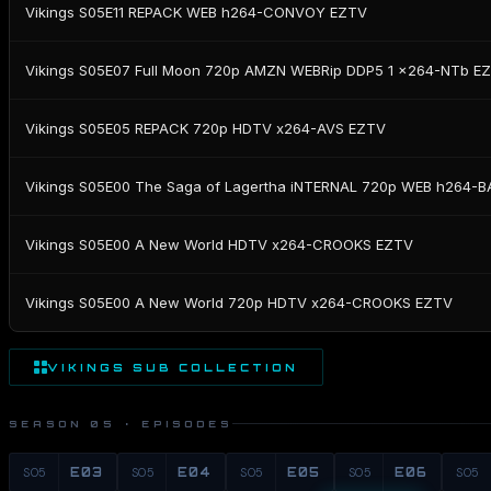
Vikings S05E11 REPACK WEB h264-CONVOY EZTV
Vikings S05E07 Full Moon 720p AMZN WEBRip DDP5 1 x264-NTb E
Vikings S05E05 REPACK 720p HDTV x264-AVS EZTV
Vikings S05E00 The Saga of Lagertha iNTERNAL 720p WEB h264
Vikings S05E00 A New World HDTV x264-CROOKS EZTV
Vikings S05E00 A New World 720p HDTV x264-CROOKS EZTV
VIKINGS SUB COLLECTION
SEASON 05 · EPISODES
S05
E03
S05
E04
S05
E05
S05
E06
S05