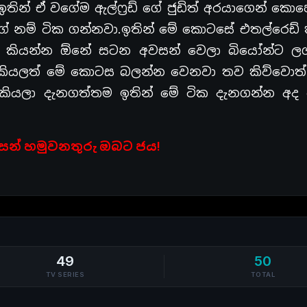
ා ඉතින් ඒ වගේම ඇල්ෆ්‍රඩ් ගේ ජුඩිත් අරයාගෙන් ක
ගේ නම් ටික ගන්නවා.ඉතින් මේ කොටසේ එතල්රෙඩ් 
ගේම කියන්න ඕනේ සටන අවසන් වෙලා බියෝන්ට ල
කියලත් මේ කොටස බලන්න වෙනවා තව කිව්වොත් 
නා කියලා දැනගත්තම ඉතින් මේ ටික දැනගන්න අ
න් හමුවනතුරු ඔබට ජය!
49
50
TV SERIES
TOTAL