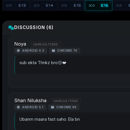
S05
E13
S05
E14
S05
E15
S05
E16
S05
DISCUSSION (6)
Noya
UNREGISTERED
ANDROID 4.3
CHROME 70
sub ekta Thnkz bro😚❤️
Shan Niluksha
UNREGISTERED
ANDROID 5.1
CHROME 69
Ubanm maara fast saho. Ela bn