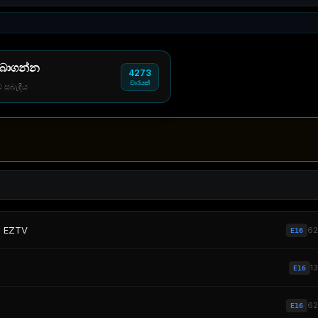
 බාගන්න
4273
වාරයක්
් සබැඳිය
b EZTV
6
E16
1
E16
6
E16