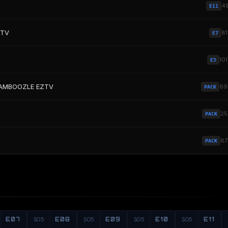
4
E11
ZTV
8
E7
10
E5
-BAMBOOZLE EZTV
69
PACK
2
PACK
8
PACK
E07
S05
E08
S05
E09
S05
E10
S05
E11