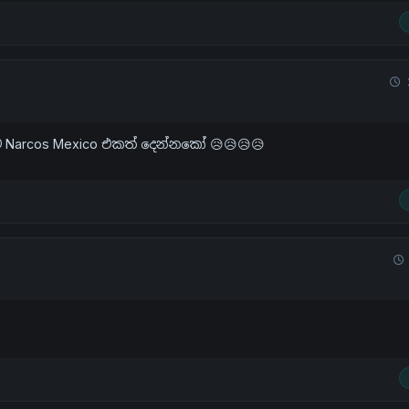
 Narcos Mexico එකත් දෙන්නකෝ 😥😥😥😥