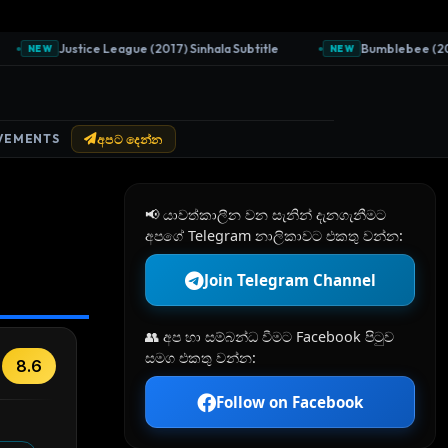
Justice League (2017) Sinhala Subtitle
Bumblebee (2018) S
NEW
NEW
VEMENTS
අපට දෙන්න
📢 යාවත්කාලීන වන සැනින් දැනගැනීමට
අපගේ Telegram නාලිකාවට එකතු වන්න:
Join Telegram Channel
👥 අප හා සම්බන්ධ වීමට Facebook පිටුව
සමග එකතු වන්න:
8.6
Follow on Facebook