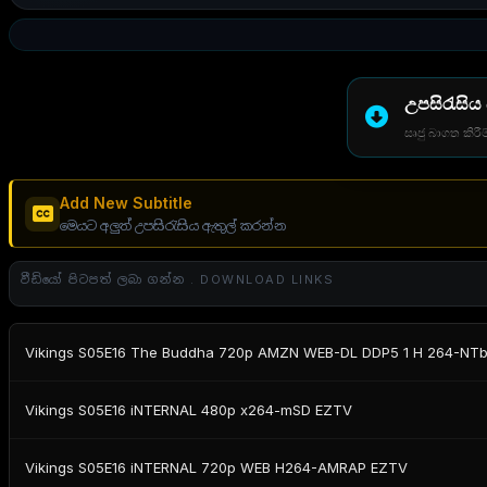
උපසිරැසිය
සෘජු බාගත කිරීම
Add New Subtitle
මෙයට අලුත් උපසිරැසිය ඇතුල් කරන්න
වීඩියෝ පිටපත් ලබා ගන්න . DOWNLOAD LINKS
Vikings S05E16 The Buddha 720p AMZN WEB-DL DDP5 1 H 264-NT
Vikings S05E16 iNTERNAL 480p x264-mSD EZTV
Vikings S05E16 iNTERNAL 720p WEB H264-AMRAP EZTV