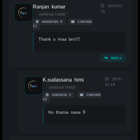
Ranjan kumar
2018-01-
18
UNREGISTERED
WINDOWS 8
CHROME
57
Thank u maa bro!!!
REPLY
K.sudassana himi
2018-
01-19
UNREGISTERED
ANDROID 6
CHROME
63
Ko thama nane 9