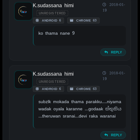
K.sudassana himi
2018-01-
19
UNREGISTERED
ANDROID 6
CHROME 63
ko thama nane 9
REPLY
K.sudassana himi
2018-01-
19
UNREGISTERED
ANDROID 6
CHROME 63
subzlk mokada thama parakku….niyama
wadak oyala karanne …godaak ස්තුතිය
…theruwan sranai…devi raka waranai
REPLY