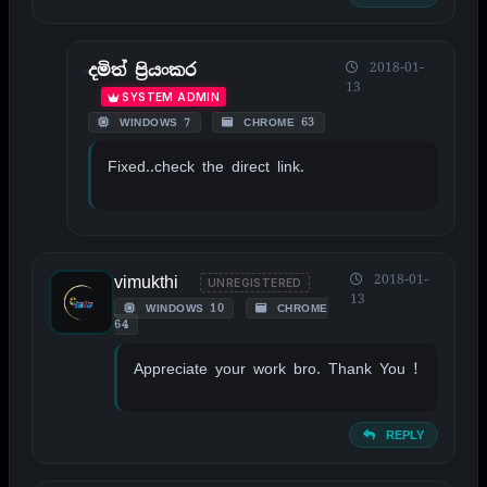
2018-01-
දමිත් ප්‍රියංකර
13
SYSTEM ADMIN
WINDOWS 7
CHROME 63
Fixed..check the direct link.
vimukthi
2018-01-
UNREGISTERED
13
WINDOWS 10
CHROME
64
Appreciate your work bro. Thank You !
REPLY