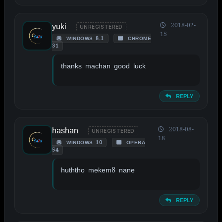
yuki
2018-02-
UNREGISTERED
15
WINDOWS 8.1
CHROME
31
thanks machan good luck
REPLY
hashan
2018-08-
UNREGISTERED
18
WINDOWS 10
OPERA
54
huththo mekem8 nane
REPLY