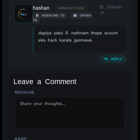
hashan
2018-08-
UNREGISTERED
18
WINDOWS 10
OPERA
54
dapiya yako 8. nathnam thope acount
eka hack karala gannawa
REPLY
Leave a Comment
MESSAGE
ALTERNATIVE:
NAME