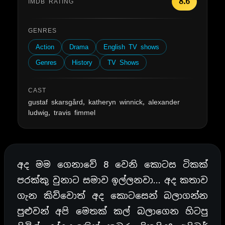
8.6
IMDB RATING
GENRES
Action
Drama
English TV shows
Genres
History
TV Shows
CAST
gustaf skarsgård, katheryn winnick, alexander
ludwig, travis fimmel
අද මම ගෙනාවේ 8 වෙනි කොටස ටිකක්
පරක්කු වුනාට සමාව ඉල්ලනවා… අද කතාව
ගැන කිව්වොත් අද කොටසෙන් බලාගන්න
පුළුවන් අපි මෙතක් කල් බලාගෙන හිටපු