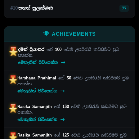
#10
සහන් සුලක්ඛණ
77
ACHIEVEMENTS
දමිත් ප්‍රියංකර
ගේ
100
වෙනි උපසිරැසි කඩයීමට සුබ
පතන්න.
මෙතැනින් පිවිසෙන්න
Harshana Prathimal
ගේ
50
වෙනි උපසිරැසි කඩයීමට සුබ
පතන්න.
මෙතැනින් පිවිසෙන්න
Rasika Samanjith
ගේ
150
වෙනි උපසිරැසි කඩයීමට සුබ
පතන්න.
මෙතැනින් පිවිසෙන්න
Rasika Samanjith
ගේ
125
වෙනි උපසිරැසි කඩයීමට සුබ