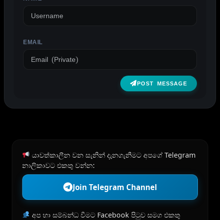
EMAIL
POST MESSAGE
යාවත්කාලීන වන සැනින් දැනගැනීමට අපගේ Telegram
නාලිකාවට එකතු වන්න:
Join Telegram Channel
අප හා සම්බන්ධ වීමට Facebook පිටුව සමග එකතු