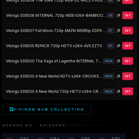
Vikings S05E08 The Joke 720p WEB-DL AAC2 0 H264-BTN EZTV
E8
GET
Vikings S05E08 iNTERNAL 720p WEB h264-BAMBOOZLE EZTV
E8
GET
Vikings S05E07 Full Moon 720p AMZN WEBRip DDP5 1 x264-NTb EZTV
E7
GET
Vikings S05E05 REPACK 720p HDTV x264-AVS EZTV
E5
GET
Vikings S05E00 The Saga of Lagertha iNTERNAL 720p WEB h264-BAMBOOZLE EZTV
PACK
GET
Vikings S05E00 A New World HDTV x264-CROOKS EZTV
PACK
GET
Vikings S05E00 A New World 720p HDTV x264-CROOKS EZTV
PACK
GET
VIKINGS SUB COLLECTION
SEASON 05 · EPISODES
S05
E03
S05
E04
S05
E05
S05
E06