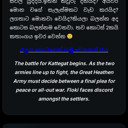
සිවිල් යුද්දය.ඉතින් කවුරු දිනයිද? අයිවර්
මොන වගේ සැලැස්මකට වැඩ කරයිද?
ලගතාට මොනවා වෙයිද?කියලා බලන්න අද
කොටස බලන්නම වෙනවා. තව කොටස් 2කයි
කතාංගය ඉවර වෙන්න
ඊලග කොටසෙන් හමු වෙනකන් ජය
The battle for Kattegat begins. As the two
armies line up to fight, the Great Heathen
Army must decide between a final plea for
peace or all-out war. Floki faces discord
amongst the settlers.