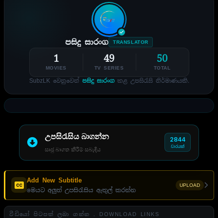
පසිදු සාරංග
TRANSLATOR
1
49
50
MOVIES
TV SERIES
TOTAL
SubzLK වෙනුවෙන්
පසිදු සාරංග
කළ උපසිරැසි නිර්මාණයකි.
උපසිරැසිය බාගන්න
2844
වාරයක්
සෘජු බාගත කිරීම් සබැඳිය
Add New Subtitle
UPLOAD
මෙයට අලුත් උපසිරැසිය ඇතුල් කරන්න
වීඩියෝ පිටපත් ලබා ගන්න . DOWNLOAD LINKS