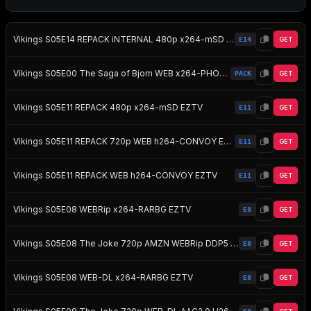
Vikings S05E14 REPACK iNTERNAL 480p x264-mSD EZTV
E14
GET
Vikings S05E00 The Saga of Bjorn WEB x264-PHOENiX EZTV
PACK
GET
Vikings S05E11 REPACK 480p x264-mSD EZTV
E11
GET
Vikings S05E11 REPACK 720p WEB h264-CONVOY EZTV
E11
GET
Vikings S05E11 REPACK WEB h264-CONVOY EZTV
E11
GET
Vikings S05E08 WEBRip x264-RARBG EZTV
E8
GET
Vikings S05E08 The Joke 720p AMZN WEBRip DDP5 1 x264-NTb EZTV
E8
GET
Vikings S05E08 WEB-DL x264-RARBG EZTV
E8
GET