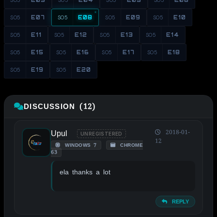
S05
E07
S05
E08
S05
E09
S05
E10
S05
E11
S05
E12
S05
E13
S05
E14
S05
E15
S05
E16
S05
E17
S05
E18
S05
E19
S05
E20
DISCUSSION (12)
Upul
2018-01-
UNREGISTERED
12
WINDOWS 7
CHROME
63
ela thanks a lot
REPLY