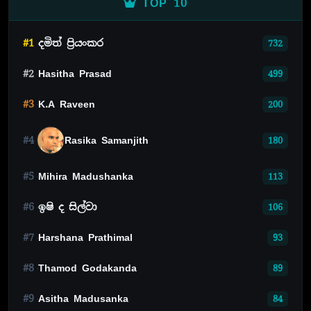
TOP 10
#1
දමිත් ප්‍රියංකර
732
#2
Hasitha Prasad
499
#3
K.A Raveen
200
#4
Rasika Samanjith
180
#5
Mihira Madushanka
113
#6
ඉෂි ද සිල්වා
106
#7
Harshana Prathimal
93
#8
Thamod Godakanda
89
#9
Asitha Madusanka
84