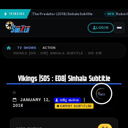
The Predator (2018) Sinhala Subtitle
Robin Ho
Trending
NEW
NEW
LOGIN
TV SHOWS
ACTION
VIKINGS [S05 : E08] SINHALA SUBTITLE · S05 E08
Vikings [S05 : E08] Sinhala Subtitle
|
JANUARY 12,
පසිදු සාරංග
2018
EXPERT SUBTITLER