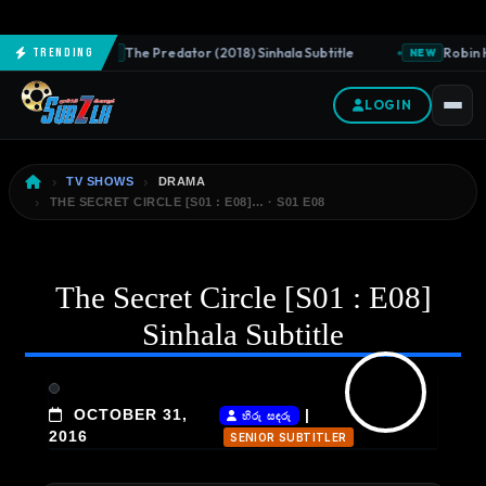
The Predator (2018) Sinhala Subtitle
Robin H
Trending
NEW
NEW
LOGIN
TV SHOWS
DRAMA
THE SECRET CIRCLE [S01 : E08]… · S01 E08
The Secret Circle [S01 : E08]
Sinhala Subtitle
OCTOBER 31,
|
හිරු සඳරු
2016
SENIOR SUBTITLER