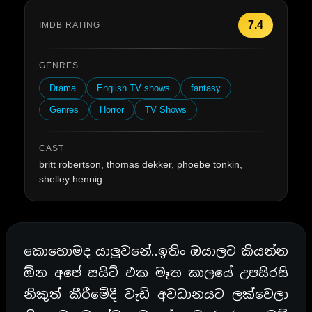
7.4
IMDB RATING
GENRES
Drama
English TV shows
fantasy
Genres
Horror
TV Shows
CAST
britt robertson, thomas dekker, phoebe tonkin,
shelley hennig
කොහොමද යාලුවනේ..ඉතිං ඔයාලට කියන්න
ඕන අපේ සයිට් එක මෑත කාලයේ උපසිරසි
නිකුත් කීරීමේදී වැඩි අවධානයට ලක්වෙලා