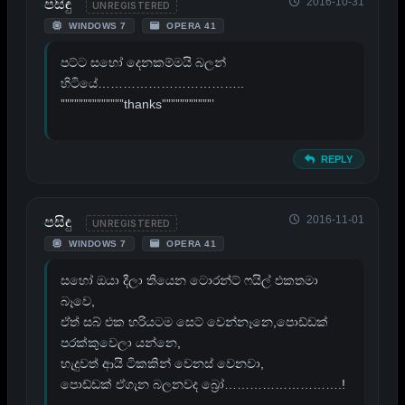
2016-10-31
පසිඳු
UNREGISTERED
WINDOWS 7
OPERA 41
පට්ට සහෝ දෙනකම්මයි බලන්
හිටියේ……………………………..
””””””””””””””thanks”””””””””””’
REPLY
2016-11-01
පසිඳු
UNREGISTERED
WINDOWS 7
OPERA 41
සහෝ ඔයා දීලා තියෙන ටොරන්ට් ෆයිල් එකතමා
බෑවෙ,
ඒත් සබ් එක හරියටම සෙට් වෙන්නෑනෙ,පොඩ්ඩක්
පරක්කුවෙලා යන්නෙ,
හැදුවත් ආයි ටිකකින් වෙනස් වෙනවා,
පොඩ්ඩක් ඒගැන බලනවද බ්‍රෝ……………………….!