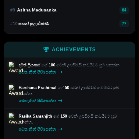
#9
Asitha Madusanka
84
#10
සහන් සුලක්ඛණ
77
ACHIEVEMENTS
දමිත් ප්‍රියංකර
ගේ
100
වෙනි උපසිරැසි කඩයීමට සුබ පතන්න.
මෙතැනින් පිවිසෙන්න
Harshana Prathimal
ගේ
50
වෙනි උපසිරැසි කඩයීමට සුබ
පතන්න.
මෙතැනින් පිවිසෙන්න
Rasika Samanjith
ගේ
150
වෙනි උපසිරැසි කඩයීමට සුබ
පතන්න.
මෙතැනින් පිවිසෙන්න