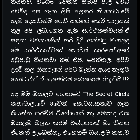
තියනවා වගේම වෙනත් සමාජ ජාල වෙබ්
අඩවිද අප ගැන ලිපි පලකර තියනවා.මේ
හැම දෙයනින්ම පෙනී යන්නේ කෙටි කාලයක්
තුළ අපි ලබාගෙන ඇති සාර්ථකත්වයක්.ඒ
සඳහා වචනයකින් හරි දිරි ගන්වපු ඔයාලද
මේ සාර්ථකත්වයේ කොටස් කාරයෝ.අපේ
අඩුපාඩු තියනවා නම් ඒපා පෙන්නලා අපිව
උදව් කල නිකරුනේ අපිට බැන්න අයද නැතුම
නොව ඒත් ඒ හැමෝටම බොහොම ස්තූතියි.!!?
අද මම ඔයාලට ගෙනාවේ The Secret Circle
කතාමාලාවේ 8වෙනි කොටස.කතාව ගැන
කියන්න තරම්ම විශේෂයක් නෑ මොකද එක
ඔයාලම බලන තරම් වින්දනයක් මං කියන
ඒකෙන් ලැබෙන්නෑ..එහෙනම් ඔයාලම කතාව