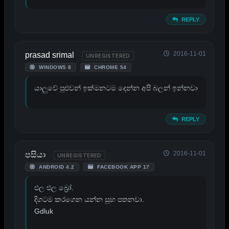
REPLY
2016-11-01
prasad srimal
UNREGISTERED
WINDOWS 8
CHROME 54
යාලුවේ පුළුවන් ඉක්මනටම දෙන්න අපි බලන් ඉන්නවා
REPLY
2016-11-01
පසියා
UNREGISTERED
ANDROID 4.2
FACEBOOK APP 17
එල එල බ්‍රෝ.
දිගටම කරගෙන යන්න සුභ පතනවා.
Gdluk