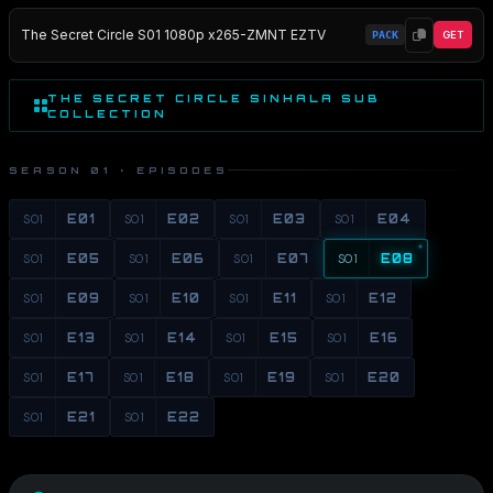
The Secret Circle S01 1080p x265-ZMNT EZTV
PACK
GET
THE SECRET CIRCLE SINHALA SUB
COLLECTION
SEASON 01 · EPISODES
S01
E01
S01
E02
S01
E03
S01
E04
S01
E05
S01
E06
S01
E07
S01
E08
S01
E09
S01
E10
S01
E11
S01
E12
S01
E13
S01
E14
S01
E15
S01
E16
S01
E17
S01
E18
S01
E19
S01
E20
S01
E21
S01
E22