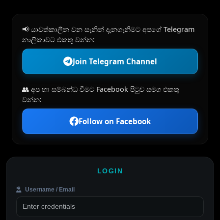
📢 යාවත්කාලීන වන සැනින් දැනගැනීමට අපගේ Telegram
නාලිකාවට එකතු වන්න:
Join Telegram Channel
👥 අප හා සම්බන්ධ වීමට Facebook පිටුව සමග එකතු
වන්න:
Follow on Facebook
LOGIN
Username / Email