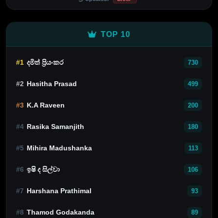
TOP 10
#1
දමිත් ප්‍රියංකර
730
#2
Hasitha Prasad
499
#3
K.A Raveen
200
#4
Rasika Samanjith
180
#5
Mihira Madushanka
113
#6
ඉෂි ද සිල්වා
106
#7
Harshana Prathimal
93
#8
Thamod Godakanda
89