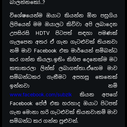
බාලන්නකෝ..?
විශේෂයෙන්ම ඔයාට කියන්න ඕන පසුගිය
ලිපියෙන් මම ඔයාලට කිව්වා අපි ලබාදෙන
උපසිරසි HDTV පිටපත් සඳහා පමණක්
ගැලපෙන අතර ඒ ගැන ගැටළුවක් තියනවා
නම් මාව Facebook එක මාර්යෙන් සම්බන්ධ
කර ගන්න කියලා.ඉතිං කිහිප දෙනෙක්ම මට
කතාකරලා ලින්ක් ලබාගත්තා.ඒහෙම මාව
සම්බන්ධකර ගැනීමට අපහසු කෙනෙක්
ඉන්නවා නම්
www.facebook.com/subzlk
කියන අපගේ
Facebook පේජ් එක හරහාද ඔයාට පිටපත්
ගැන මොනා හරි ගැටළුවක් තියනවානම් මාව
සම්බන්ධ කර ගන්න පුළුවන්.