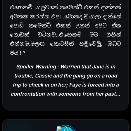
එහෙනම් යාලුවනේ කමෙන්ට් එකක් දාන්නත්
අමතක කරන්න එපා..මොකද ඔයාලා දාන්නේ
පොඩි කමෙන්ට් එකක් උනත් අපිට ඒක
ගොඩක් වටිනවා.එහෙනම් මම ගිහින්
එන්නම්.මීලඟ කොටසින් හමුවෙමු, ඔබට
ජය!!!?
Spoiler Warning : Worried that Jane is in
trouble, Cassie and the gang go on a road
trip to check in on her; Faye is forced into a
confrontation with someone from her past…