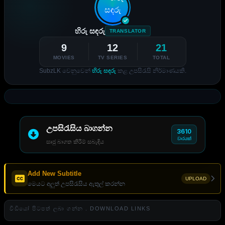
හිරු සඳරු
TRANSLATOR
9
12
21
MOVIES
TV SERIES
TOTAL
SubzLK වෙනුවෙන්
හිරු සඳරු
කළ උපසිරැසි නිර්මාණයකි.
උපසිරැසිය බාගන්න
3610
වාරයක්
සෘජු බාගත කිරීම් සබැඳිය
Add New Subtitle
UPLOAD
මෙයට අලුත් උපසිරැසිය ඇතුල් කරන්න
වීඩියෝ පිටපත් ලබා ගන්න . DOWNLOAD LINKS