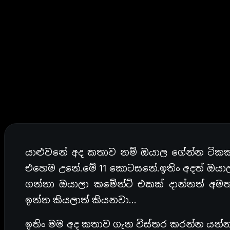
යාළුවනේ අද කතාව නම් ඔයාල ගේන්න ටිකක්
එහෙම උනේ.මේ 11 කොටසනේ.ඉතිං අදත් ඔයාලට
ගන්නා ඔයාලා කමේන්ට් එකක් දාන්නත් අම
ඉන්න කියලාත් කියනවා…
ඉතිං මම අද කතාව ගැන විස්තර කරන්න යන