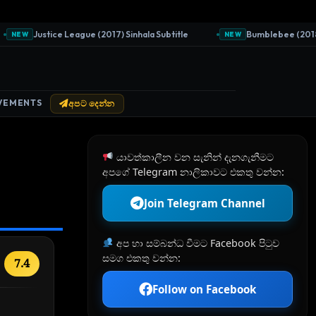
Justice League (2017) Sinhala Subtitle
Bumblebee (2018) Si
NEW
NEW
VEMENTS
අපට දෙන්න
යාවත්කාලීන වන සැනින් දැනගැනීමට
අපගේ Telegram නාලිකාවට එකතු වන්න:
Join Telegram Channel
අප හා සම්බන්ධ වීමට Facebook පිටුව
සමග එකතු වන්න:
7.4
Follow on Facebook