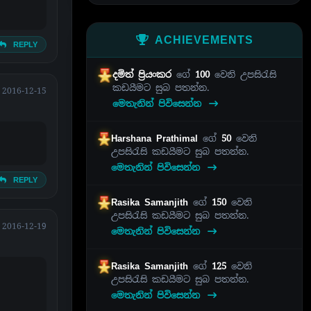
ACHIEVEMENTS
REPLY
දමිත් ප්‍රියංකර
ගේ
100
වෙනි උපසිරැසි
කඩයීමට සුබ පතන්න.
2016-12-15
මෙතැනින් පිවිසෙන්න
Harshana Prathimal
ගේ
50
වෙනි
උපසිරැසි කඩයීමට සුබ පතන්න.
මෙතැනින් පිවිසෙන්න
REPLY
Rasika Samanjith
ගේ
150
වෙනි
උපසිරැසි කඩයීමට සුබ පතන්න.
2016-12-19
මෙතැනින් පිවිසෙන්න
Rasika Samanjith
ගේ
125
වෙනි
උපසිරැසි කඩයීමට සුබ පතන්න.
මෙතැනින් පිවිසෙන්න