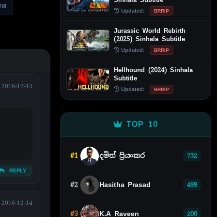
20
Updated:
BRRIP
Jurassic World Rebirth
(2025) Sinhala Subtitle
Updated:
BRRIP
Hellhound (2024) Sinhala
Subtitle
2016-12-14
Updated:
BRRIP
TOP 10
#1
දමිත් ප්‍රියංකර
732
REPLY
#2
Hasitha Prasad
499
2016-12-14
#3
K.A Raveen
200