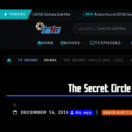
The Predator (2018) Sinhala Subtitle
Robin Hood (2018) Sinhala
Trending
NEW
HOME
MOVIES
TV EPISODES
TV SHOWS
DRAMA
THE SECRET CIRCLE [S01 : E11]… · 
The Secret Circle 
|
DECEMBER 14, 2016
හිරු සඳරු
SENIOR SUBTITL