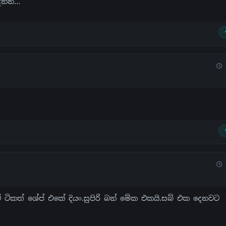
ෙන්න…
 ටිකත් ශේප් එකේ දියං.සුපිරි බන් මේක එකයි.සබ් එක දෙනවට