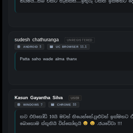
නියමයි…සබ් එකට තැන්ක්ස්….ඉතුරු ටිකත් ඉක්මනට ද
sudesh chathuranga
UNREGISTERED
ANDROID 5
UC BROWSER 11.1
Patta saho wade alma thanx
Kasun Gayantha Silva
USER
WINDOWS 7
CHROME 55
තව එපිසෝඩ් 10යි මචන් තියෙන්නේ.පුළුවන් ඉක්මනට ඒ
බොහොම ස්තූතියි විස්කෝතුයි
.ජයවේවා !!!