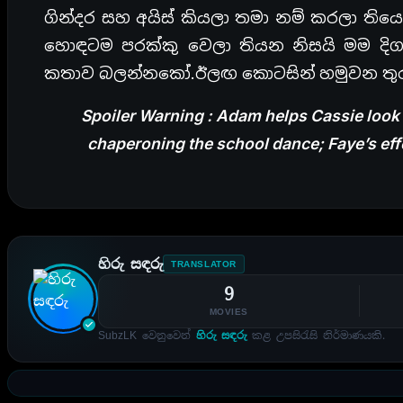
ගින්දර සහ අයිස් කියලා තමා නම් කරලා තියෙ
හොඳටම පරක්කු වෙලා තියන නිසයි මම දිග
කතාව බලන්නකෝ.ඊලඟ කොටසින් හමුවන තුර
Spoiler Warning : Adam helps Cassie look in
chaperoning the school dance; Faye’s eff
හිරු සඳරු
TRANSLATOR
9
MOVIES
SubzLK වෙනුවෙන්
හිරු සඳරු
කළ උපසිරැසි නිර්මාණයකි.