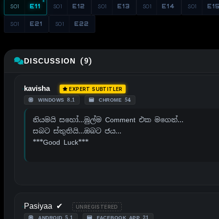
S01
E11
S01
E12
S01
E13
S01
E14
S01
E1
S01
E21
S01
E22
DISCUSSION (9)
kavisha
EXPERT SUBTITLER
WINDOWS 8.1
CHROME 54
නියමයි සහෝ…මුල්ම Comment එක මගෙන්…
සබට ස්තුතියි…ඔබට ජය…
***Good Luck***
Pasiyaa ✔
UNREGISTERED
ANDROID 5.1
FACEBOOK APP 21