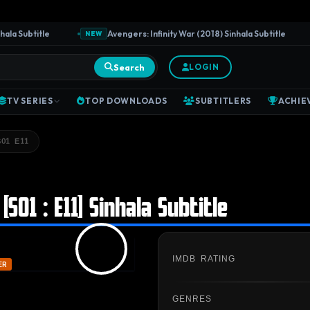
 Subtitle
Avengers: Infinity War (2018) Sinhala Subtitle
NEW
Search
LOGIN
TV SERIES
TOP DOWNLOADS
SUBTITLERS
ACHIE
S01 E11
[S01 : E11] Sinhala Subtitle
IMDB RATING
ER
GENRES