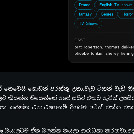
Drama
English TV shows
fantasy
Genres
Horror
TV Shows
CAST
britt robertson, thomas dekker
phoebe tonkin, shelley hennig
 නෙවෙයි ගොඩක් පරක්කු උනා.වැඩ ටිකක් වැඩි නි
 කියන්න තියෙන්නේ අපේ සයිට් එකට ඇවිත් උපසිර
තක කරන්න එපා.එහෙනම් දිගටම අපිත් එක්ක එක
්නෑ ඔයාලටම ඒක බලන්න කියලා ආරාධනා කරනවා.අ