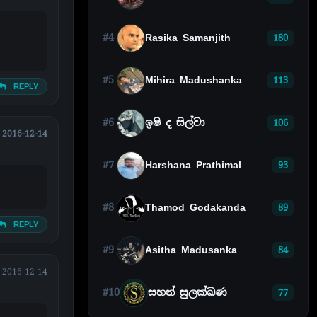
#4
Rasika Samanjith
180
#5
Mihira Madushanka
113
REPLY
#6
ඉෂි ද සිල්වා
106
2016-12-14
#7
Harshana Prathimal
93
#8
Thamod Godakanda
89
REPLY
#9
Asitha Madusanka
84
2016-12-14
#10
සහන් සුලක්ඛණ
77