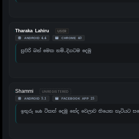
Tharaka Lahiru
USER
ANDROID 4.4
CHROME 40
සුපිරි බන් මෙක නම්..දිගටම දෙමු
Shammi
UNREGISTERED
ANDROID 5.1
FACEBOOK APP 25
ඉතුරු sub ටිකත් දෙමු නේද වෙලාව තියෙන හැටියට සහ