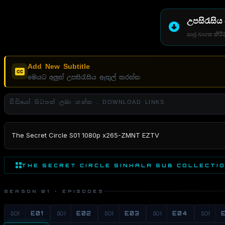
උපසිරැසිය
සෘජු බාගත කිරීම
Add New Subtitle
මෙයට අලුත් උපසිරැසිය ඇතුල් කරන්න
වීඩියෝ පිටපත් ලබා ගන්න . DOWNLOAD LINKS
The Secret Circle S01 1080p x265-ZMNT EZTV
THE SECRET CIRCLE SINHALA SUB COLLECTI
SEASON 01 · EPISODES
S01
E01
S01
E02
S01
E03
S01
E04
S01