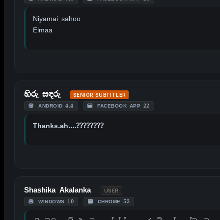
Niyamai sahoo
Elmaa
හිරු සඳරු
SENIOR SUBTITLER
ANDROID 4.4
FACEBOOK APP 22
Thanks.ah….????????
Shashika Akalanka
USER
WINDOWS 10
CHROME 52