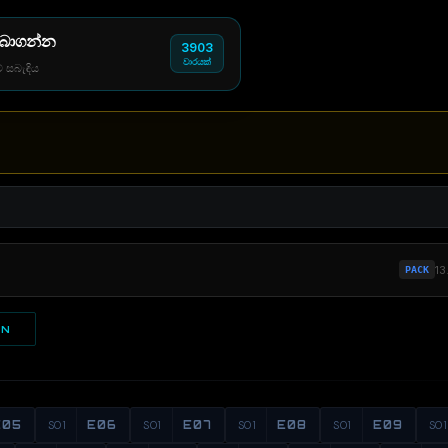
 බාගන්න
3903
වාරයක්
් සබැඳිය
13
PACK
ON
E05
S01
E06
S01
E07
S01
E08
S01
E09
S01