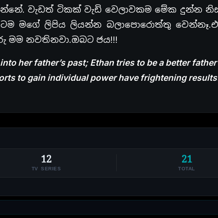
න්නේ. වැඩත් ටිකක් වැඩි වෙලාවකම මේක දුන්න නිස
ටම මගේ ලිපිය ලියන්න බලාපොරොත්තු වෙන්නෑ.
ු මම නවතිනවා.ඔබට ජය!!!
to her father’s past; Ethan tries to be a better father
orts to gain individual power have frightening result
12
21
TV SERIES
TOTAL