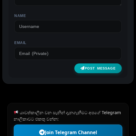
NAME
EMAIL
POST MESSAGE
යාවත්කාලීන වන සැනින් දැනගැනීමට අපගේ Telegram
නාලිකාවට එකතු වන්න:
Join Telegram Channel