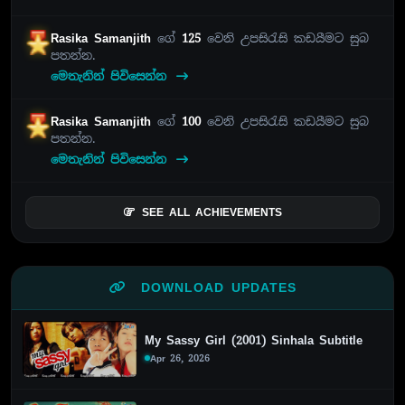
Rasika Samanjith
ගේ
125
වෙනි උපසිරැසි කඩයීමට සුබ
පතන්න.
මෙතැනින් පිවිසෙන්න
Rasika Samanjith
ගේ
100
වෙනි උපසිරැසි කඩයීමට සුබ
පතන්න.
මෙතැනින් පිවිසෙන්න
SEE ALL ACHIEVEMENTS
DOWNLOAD UPDATES
My Sassy Girl (2001) Sinhala Subtitle
Apr 26, 2026