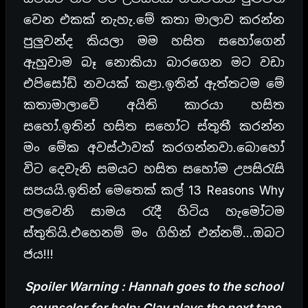
වෙන එකක් නැහැ.මේ කතා මාලාව කරන්න
පුලුවන්ද කියලා මම හසිත සහෝගෙන්
ඇහුවාම බෑ නොකියා බාරගෙන මට වඩා
එපිසෝඩ් නවයක් කළා.ඉතින් ඇත්තටම මේ
කතාමාලාවේ අයිති කාරයා හසිත
සහෝ.ඉතින් හසිත සහෝට ස්තුතී කරන්න
මං මේක අවස්ථාවක් කරගන්නවා.බොහෝ
විට දෙවැනි සමයට හසිත සහෝම උපසිරැසි
සපයයි.ඉතින් මෙතෙක් කල් 13 Reasons Why
පලවෙනි සාමය රැදී හිටිය හැමෝටම
ස්තුතියි.එහෙනම් මං ගිහින් එන්නම්…ඔබට
ජය!!!
Spoiler Warning : Hannah goes to the school
counselor for help; Clay plays the next tape