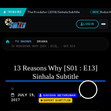
The Predator (2018) Sinhala Subtitle
Robin Ho
Trending
NEW
NEW
LOGIN
TV SHOWS
DRAMA
13 REASONS WHY [S01 : E13]… · S01 E13
13 Reasons Why [S01 : E13]
Sinhala Subtitle
|
JULY 19,
KAVISHA METHRUWAN
2017
EXPERT SUBTITLER