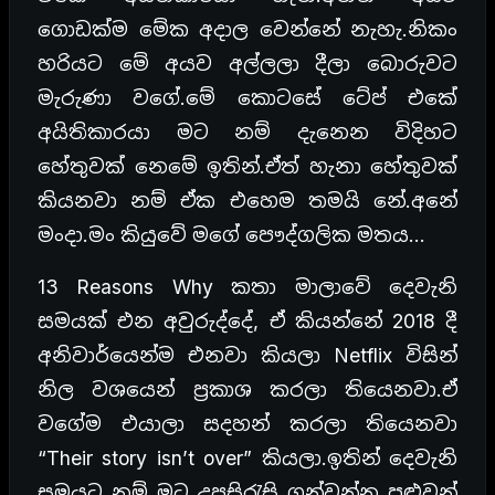
ගොඩක්ම මේක අදාල වෙන්නේ නැහැ.නිකං
හරියට මේ අයව අල්ලලා දීලා බොරුවට
මැරුණා වගේ.මේ කොටසේ ටේප් එකේ
අයිතිකාරයා මට නම් දැනෙන විදිහට
හේතුවක් නෙමේ ඉතින්.ඒත් හැනා හේතුවක්
කියනවා නම් ඒක එහෙම තමයි නේ.අනේ
මංදා.මං කියුවේ මගේ පෞද්ගලික මතය…
13 Reasons Why කතා මාලාවේ දෙවැනි
සමයක් එන අවුරුද්දේ, ඒ කියන්නේ 2018 දී
අනිවාර්යෙන්ම එනවා කියලා Netflix විසින්
නිල වශයෙන් ප්‍රකාශ කරලා තියෙනවා.ඒ
වගේම එයාලා සදහන් කරලා තියෙනවා
“Their story isn’t over” කියලා.ඉතින් දෙවැනි
සමයට නම් මට උපසිරැසි ගන්වන්න පුළුවන්