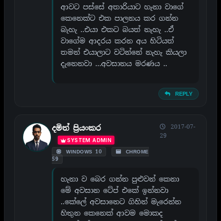
ආවට පස්සේ අතාරියාට හැනා වාගේ
කෙනෙක්ට එක පාලනය කර ගන්න
බැහැ ..එයා එකට බයත් නැහැ ..ඒ
වාගේම ආදරය කරන අය හිටියත්
තමන් එයාලාට වටින්නේ නැහැ කියලා
දැනෙනවා …අවසානය මරණය ..
REPLY
2017-07-
දමිත් ප්‍රියංකර
29
SYSTEM ADMIN
WINDOWS 10
CHROME
59
හැනා ව බෙර ගන්න පුළුවන් කෙනා
මේ අවසාන ටේප් එකේ ඉන්නවා
..කේලේ අවසානෙට ගිහින් මැරෙන්න
හිතුන කෙනෙක් ආවම මොකද