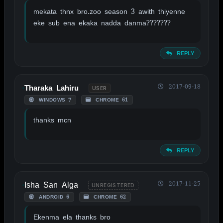
mekata thnx bro.zoo season 3 awith thiyenne
eke sub ena ekaka nadda danma???????
REPLY
2017-09-18
Tharaka Lahiru
USER
WINDOWS 7
CHROME 61
thanks mcn
REPLY
Isha San Alga
2017-11-25
UNREGISTERED
ANDROID 6
CHROME 62
Ekenma ela thanks bro