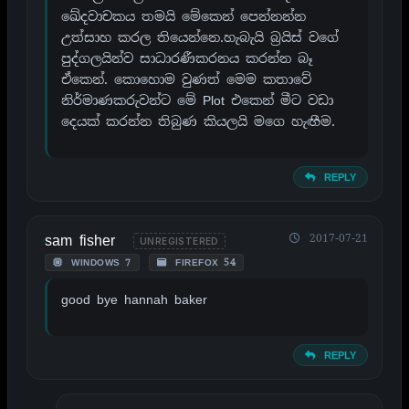
ඛේදවාචකය තමයි මේකෙන් පෙන්නන්න
උත්සාහ කරල තියෙන්නෙ.හැබැයි බ්‍රයිස් වගේ
පුද්ගලයින්ව සාධාරණීකරනය කරන්න බෑ
ඒකෙන්. කොහොම වුණත් මෙම කතාවේ
නිර්මාණකරුවන්ට මේ Plot එකෙන් මීට වඩා
දෙයක් කරන්න තිබුණ කියලයි මගෙ හැඟීම.
REPLY
sam fisher
2017-07-21
UNREGISTERED
WINDOWS 7
FIREFOX 54
good bye hannah baker
REPLY