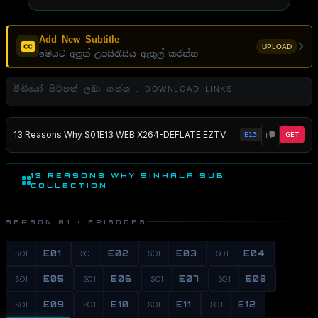
Add New Subtitle
UPLOAD
මෙයට අලුත් උපසිරැසිය ඇතුල් කරන්න
වීඩියෝ පිටපත් ලබා ගන්න . DOWNLOAD LINKS
13 Reasons Why S01E13 WEB X264-DEFLATE EZTV
E13
GET
13 REASONS WHY SINHALA SUB
COLLECTION
SEASON 01 · EPISODES
S01
E01
S01
E02
S01
E03
S01
E04
S01
E05
S01
E06
S01
E07
S01
E08
S01
E09
S01
E10
S01
E11
S01
E12