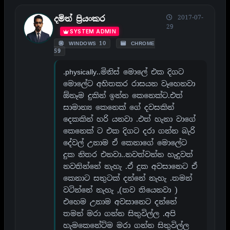
2017-07-
දමිත් ප්‍රියංකර
29
SYSTEM ADMIN
WINDOWS 10
CHROME
59
.physically..මිනිස් මොලේ එක දිගට
මොලේට අහිතකර රාසයන වෑහෙනවා
ඕනෑම දුකින් ඉන්න කෙනෙක්ට.එත්
සාමාන්‍ය කෙනෙක් ගේ දවසකින්
දෙකකින් හරි යනවා .එත් හැනා වාගේ
කෙනෙක් ට එක දිගට දරා ගන්න බැරි
දේවල් උනාම ඒ කෙනාගේ මොලේට
දුක නිතර එනවා..නවත්වන්න හැදුවත්
නවතින්නේ නැහැ .ඒ දුක අවසානෙට ඒ
කෙනාට සතුටක් දන්නේ නැහැ .තමන්
වටින්නේ නැහැ ,(තව තියෙනවා )
එහෙම උනාම අවසානෙට දන්නේ
තමන් මරා ගන්න සිතුවිල්ල .අපි
හැමකෙනේට්ම මරා ගන්න සිතුවිල්ල