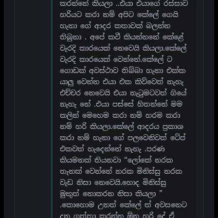
කරන්නේ කියලා ..එයා එයාගේ රස්සාව
හරියට කරා නම් අපිට කේලේ ගෙයි
හැනා ගේ ආදර කතාවක් බලන්න
තිබුනා . අපේ කවී කියන්නනේ කේළේ
වැරදි කාරයෙක් නෙවෙයි කියලා.කේලේ
වැරදි කාරයෙක් වෙන්නේ.කේලේ ට
ගොඩක් අවස්ථාව තිබ්බා හැනා එක්ක
යාලු වෙන්න එයා එක කිව්වෙත් නැහැ
එච්චර නෙවෙයි එයා නැටුමටවත් ගියේ
නැහැ නේ .එයා පස්සේ හිතන්නේ මම
කලින් මෙහෙම කරා නම් හරම කරා
නම් හරි කියලා.කේලේ ආදරය ප්‍රකාශ
කරා නම් හැනා ගේ පලවෙනිවත් ටේප්
එකවත් හැදෙන්නේ නැහැ .පරණ
කියමනක් තියනවා “ලෝකේ නරක
තැනක් වෙන්නේ නරක මිනිස්සු නරක
වැඩ නිසා නෙවෙයි.හොද මිනිස්සු
මුකුත් නොකරන නිසා කියලා ”
.කොහොම උනත් කේලේ ත් අවසනෙට
දන ගත්තා කරන්න ඕන හරි දේ ඒ