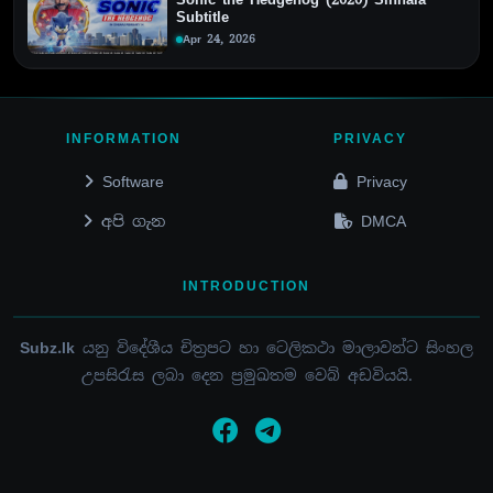
Subtitle
Apr 24, 2026
INFORMATION
PRIVACY
Software
Privacy
අපි ගැන
DMCA
INTRODUCTION
Subz.lk
යනු විදේශීය චිත්‍රපට හා ටෙලිකථා මාලාවන්ට සිංහල
උපසිරැස ලබා දෙන ප්‍රමුඛතම වෙබ් අඩවියයි.