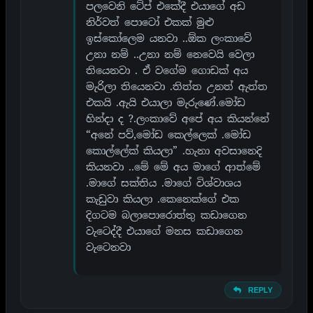
පලවෙනි ටේප් එකේදී එයාගේ අඩ
නිර්වත් පොටෝ එකක් මුළු
ඉස්කෝලෙම යනවා ..ඕක ලංකාවේ
උනා නම් ..උනා නම් නෙවෙයි වෙලා
තියෙනවා . ඒ වගේම ගොඩක් අය
මැරිලා තියෙනවා .තිත්ත උනත් ඇත්ත
එකයි .ඇයි එයාලා මැරුණේ.මෝඩ
හින්දා ද ?.ලංකාවේ අපේ අය කියන්නේ
“අනේ පව්,මෝඩ කෙල්ලෙක් .මෝඩ
කොල්ලේක් කියලා” .හැනා අවසානෙදි
කියනවා ..මේ මේ අය මාගේ ආත්මේ
.මාගේ සක්තිය .මාගේ විශ්වාශය
කැඩුවා කියලා .කෙනෙක්ගේ එක
දිගටම බලාපොරොත්තු කඩාගෙන
වැටෙද්දී එයාගේ මනස කඩාගෙන
වැටෙනවා
REPLY