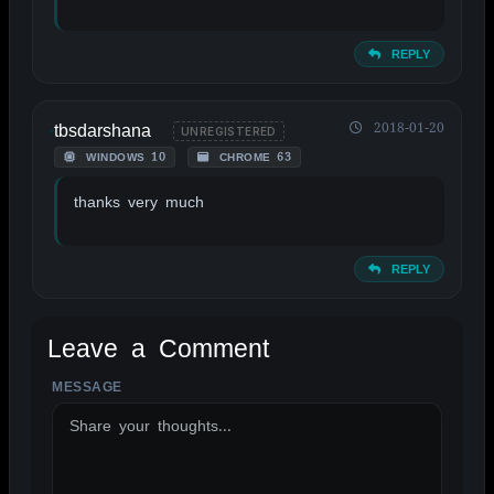
REPLY
tbsdarshana
2018-01-20
UNREGISTERED
WINDOWS 10
CHROME 63
thanks very much
REPLY
Leave a Comment
MESSAGE
ALTERNATIVE: