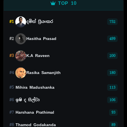
TOP 10
#1
දමිත් ප්‍රියංකර
732
#2
Hasitha Prasad
499
#3
K.A Raveen
200
#4
Rasika Samanjith
180
#5
Mihira Madushanka
113
#6
ඉෂි ද සිල්වා
106
#7
Harshana Prathimal
93
#8
Thamod Godakanda
89