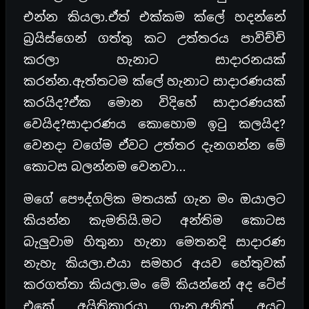
එන්න කියලා.ඒත් එක්කම ක්ලේ හදන්නේ
බ්‍රයිස්ගෙන් ගත්තු කට උත්තරය පාවිච්චි
කරලා හැනාට සාදාරනයක්
කරන්න.ඇත්තටම ක්ලේ හැනාට සාදාරණයක්
කරයිද?ඒක මොන විදිහේ සාදාරණයක්
වෙයිද?සාදාරණය කොහොම ඉටු කලයිද?
වෙනදා වගේම ඒවට උත්තර දැනගන්න මේ
කොටස බලන්නම වෙනවා…
මගේ පෞද්ගලික මතයක් ගැන මං ඔයාලට
කියන්න කැමතියි.මට අන්තිම කොටස
බැලුවාම හිතුනා හැනා මෙතනදි සාදාරණ
නැහැ කියලා.එයා සමහර අයව හේතුවක්
කරගත්තා කියලා.මං මේ කියන්නේ අද ටේප්
එකේ අයිතිකාරයා ගැන.අනිත් අයට