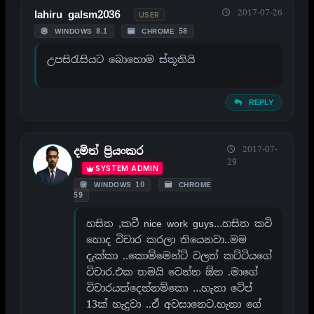
2017-07-26
lahiru galsm2036
USER
WINDOWS 8.1
CHROME 58
උපසිරැසියට බොහොම ස්තූතියි
REPLY
2017-07-
දමිත් ප්‍රියංකර
29
SYSTEM ADMIN
WINDOWS 10
CHROME
59
හසිත ,කවී nice work guys…හසිත කවි
හොද විචාර කරලා තියෙනවා..මම
දැක්කා ..කොම්මෙන්ට් වලත් කට්ටියගේ
විචාර.එක තමයි වෙන්න ඕන .මාගේ
විචාරයත්දෙන්නම්කො …හැනා ටේප්
13ක් හැදුවා ..ඒ අවසානෙට.හැනා ගේ