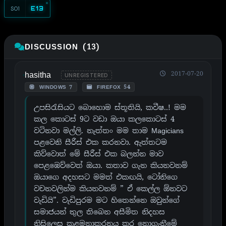
S01
E13
DISCUSSION (13)
hasitha
2017-07-20
UNREGISTERED
WINDOWS 7
FIREFOX 54
උපසිරැසියට බොහොම ස්තූතියි, කවීෂ..! මම
කල කොටස් 9ට වඩා ඔයා කලකොටස් 4
වටිනවා මල්ලි. නැත්තං මම තාම Magicians
පළවෙනි සීරීස් එක කරනවා. ඇත්තටම
කිව්වොත් මේ සීරීස් එක බලන්න මාව
පෙළඹෙව්වෙත් ඔයා. කතාව ගැන කියනවනම්
ඔයාගෙ අදහසට මමත් එකඟයි, ටෝනිගෙ
වචනවලින්ම කියනවනම් ” ඒ කෙල්ල ඕනවට
වැඩියි”. වැඩිපුරම මට හිතෙන්නෙ ඔවුන්ගේ
සමාජයන් තුල තිබෙන අසීමිත නිදහස
නිසිලෙස කළමනාකරනය කර නොගැනීමේ