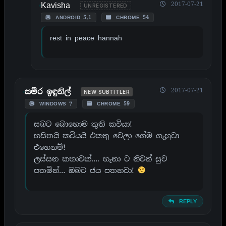
Kavisha
2017-07-21
UNREGISTERED
ANDROID 5.1
CHROME 54
rest in peace hannah
2017-07-21
සමීර ඉඳුනිල්
NEW SUBTITLER
WINDOWS 7
CHROME 59
සබට බොහොම තුති කවියා!
හසිතයි කවියයි එකතු වෙලා ගේම ගැහුවා
එහෙනම්!
ලස්සන කතාවක්…. හැනා ට නිවන් සුව
පතමින්… ඔබට ජය පතනවා!
REPLY