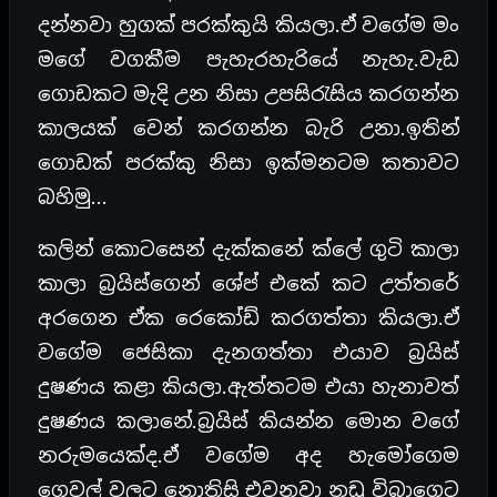
දන්නවා හුගක් පරක්කුයි කියලා.ඒ වගේම මං
මගේ වගකීම පැහැරහැරියේ නැහැ.වැඩ
ගොඩකට මැදි උන නිසා උපසිරැසිය කරගන්න
කාලයක් වෙන් කරගන්න බැරි උනා.ඉතින්
ගොඩක් පරක්කු නිසා ඉක්මනටම කතාවට
බහිමු…
කලින් කොටසෙන් දැක්කනේ ක්ලේ ගුටි කාලා
කාලා බ්‍රයිස්ගෙන් ශේප් එකේ කට උත්තරේ
අරගෙන ඒක රෙකෝඩ් කරගත්තා කියලා.ඒ
වගේම ජෙසිකා දැනගත්තා එයාව බ්‍රයිස්
දුෂණය කළා කියලා.ඇත්තටම එයා හැනාවත්
දුෂණය කලානේ.බ්‍රයිස් කියන්න මොන වගේ
නරුමයෙක්ද.ඒ වගේම අද හැමෝගෙම
ගෙවල් වලට නොතිසි එවනවා නඩු විබාගෙට