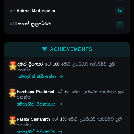
#9
Asitha Madusanka
84
#10
සහන් සුලක්ඛණ
77
ACHIEVEMENTS
දමිත් ප්‍රියංකර
ගේ
100
වෙනි උපසිරැසි කඩයීමට සුබ
පතන්න.
මෙතැනින් පිවිසෙන්න
Harshana Prathimal
ගේ
50
වෙනි උපසිරැසි කඩයීමට සුබ
පතන්න.
මෙතැනින් පිවිසෙන්න
Rasika Samanjith
ගේ
150
වෙනි උපසිරැසි කඩයීමට සුබ
පතන්න.
මෙතැනින් පිවිසෙන්න