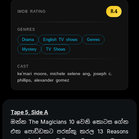
8.4
IMDB RATING
GENRES
Drama
English TV shows
Genres
Mystery
TV Shows
CAST
ke'mari moore, michele selene ang, joseph c.
phillips, alexander gomez
Tape 5, Side A
ඔන්න The Magicians 10 වෙනි කොටස ගේන
එක පොඩ්ඩකට පරක්කු කරල 13 Reasons