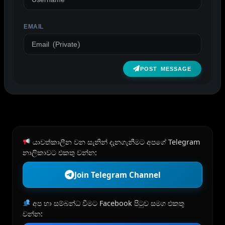
EMAIL
POST MESSAGE
යාවත්කාලීන වන සැනින් දැනගැනීමට අපගේ Telegram
නාලිකාවට එකතු වන්න:
Join Telegram Channel
අප හා සම්බන්ධ වීමට Facebook පිටුව සමග එකතු
වන්න: