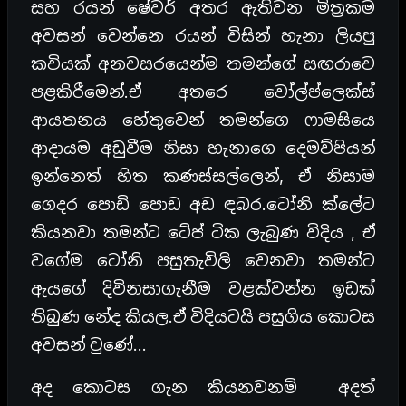
සහ රයන් ෂේවර් අතර ඇතිවන මිත්‍රකම
අවසන් වෙන්නෙ රයන් විසින් හැනා ලියපු
කවියක් අනවසරයෙන්ම තමන්ගේ සඟරාවෙ
පළකිරීමෙන්.ඒ අතරෙ වෝල්ප්ලෙක්ස්
ආයතනය හේතුවෙන් තමන්ගෙ ෆාමසියෙ
ආදායම අඩුවීම නිසා හැනාගෙ දෙමව්පියන්
ඉන්නෙත් හිත කණස්සල්ලෙන්, ඒ නිසාම
ගෙදර පොඩි පොඩ අඩ ඳබර.ටෝනි ක්ලේට
කියනවා තමන්ට ටේප් ටික ලැබුණ විදිය , ඒ
වගේම ටෝනි පසුතැවිලි වෙනවා තමන්ට
ඇයගේ දිවිනසාගැනීම වළක්වන්න ඉඩක්
තිබුණ නේද කියල.ඒ විදියටයි පසුගිය කොටස
අවසන් වුණේ…
අද කොටස ගැන කියනවනම් අදත්