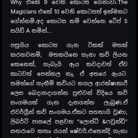
Why එකේ 9 වෙනි කොටස ගෙනාවා.The
Magicians එකේ 10 වෙනි කොටසත් ඉක්මනට
ගේන්නම්.අද කොටස නම් වෙන්නෙ ටේප් 5
සයිඩ් A නමින්…
පසුගිය කොටස ගැන ටිකක් මතක්
කරනවනම්, මතකයිනෙ හැනා කවි ලියන
කෙනෙක්, හැබැයි ඇය කවදාවත් ඒව
කාටවත් පෙන්නල නෑ, ඒ අතරෙ ඇයට
තමන්ගේ හැඟීම් කවියට නගල ආරක්ෂාකාරී
ලෙස බෙදාහදාගන්න පුළුවන් විදියෙ කවි
සංගමයක් ගැන දැනගන්න ලැබුණ.ඒ
එවර්ග්‍රීන් කවි සංගමය.ඒකට සහභාගි වුණා,
ලිබර්ටි පාසලේ පළවන “ලොස්ට් &ෆවුන්ඩ්”
සඟරාවෙ කතෘ රයන් ෂේවර්.එතෙන්දි හැනා