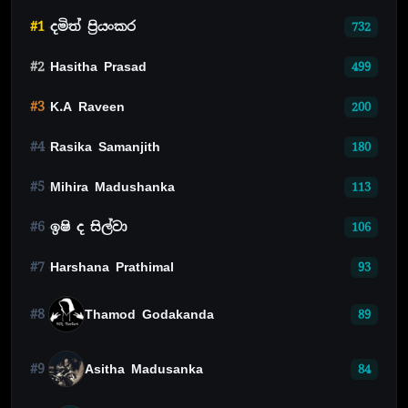
#1
දමිත් ප්‍රියංකර
732
#2
Hasitha Prasad
499
#3
K.A Raveen
200
#4
Rasika Samanjith
180
#5
Mihira Madushanka
113
#6
ඉෂි ද සිල්වා
106
#7
Harshana Prathimal
93
#8
Thamod Godakanda
89
#9
Asitha Madusanka
84