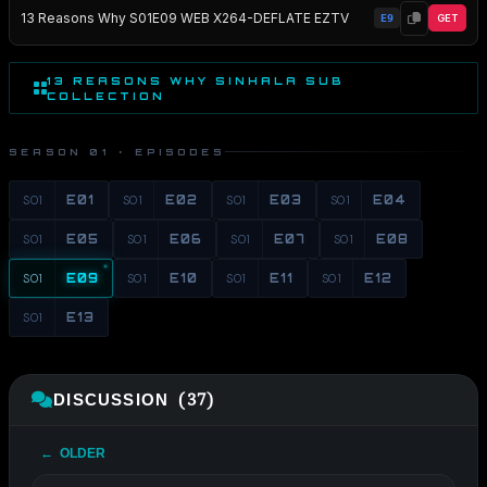
13 Reasons Why S01E09 WEB X264-DEFLATE EZTV
E9
GET
13 REASONS WHY SINHALA SUB
COLLECTION
SEASON 01 · EPISODES
S01
E01
S01
E02
S01
E03
S01
E04
S01
E05
S01
E06
S01
E07
S01
E08
S01
E09
S01
E10
S01
E11
S01
E12
S01
E13
DISCUSSION (37)
← OLDER