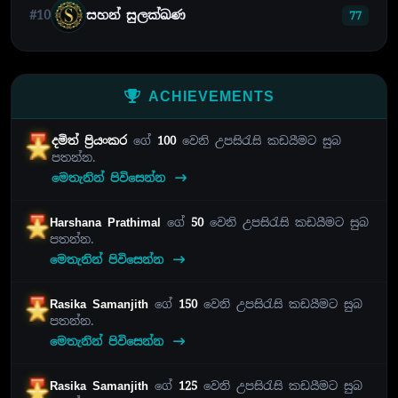
#10
සහන් සුලක්ඛණ
77
ACHIEVEMENTS
දමිත් ප්‍රියංකර
ගේ
100
වෙනි උපසිරැසි කඩයීමට සුබ
පතන්න.
මෙතැනින් පිවිසෙන්න
Harshana Prathimal
ගේ
50
වෙනි උපසිරැසි කඩයීමට සුබ
පතන්න.
මෙතැනින් පිවිසෙන්න
Rasika Samanjith
ගේ
150
වෙනි උපසිරැසි කඩයීමට සුබ
පතන්න.
මෙතැනින් පිවිසෙන්න
Rasika Samanjith
ගේ
125
වෙනි උපසිරැසි කඩයීමට සුබ