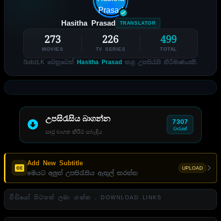
Hasitha Prasad
TRANSLATOR
273
226
499
MOVIES
TV SERIES
TOTAL
SubzLK වෙනුවෙන්
Hasitha Prasad
කළ උපසිරැසි නිර්මාණයකි.
උපසිරැසිය බාගන්න
7307
වාරයක්
සෘජු බාගත කිරීම් සබැඳිය
Add New Subtitle
UPLOAD
මෙයට අලුත් උපසිරැසිය ඇතුල් කරන්න
වීඩියෝ පිටපත් ලබා ගන්න . DOWNLOAD LINKS