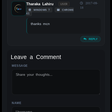
2017-09-
Tharaka Lahiru
USER
18
WINDOWS 7
CHROME
61
thanks mcn
REPLY
Leave a Comment
MESSAGE
ALTERNATIVE:
NAME