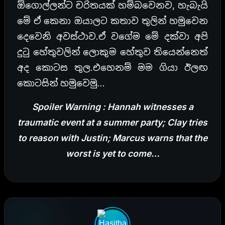
ඕගොල්ලන්ට චරිතයක් හම්බවෙනව, හැබැයි
මේ ඒ කෙනා ඔයාලට කතාව තුලින් හමුවෙන
දෙවෙනි අවස්ථාව.ඒ වගේම මේ දක්වා අපි
දුටු හේතුවලින් ලොකුම හේතුව තියෙන්නෙත්
අද කොටස තුල.එහෙනම් මම ගියා ඊලඟ
කොටසින් හමුවෙමු…
Spoiler Warning : Hannah witnesses a
traumatic event at a summer party; Clay tries
to reason with Justin; Marcus warns that the
worst is yet to come…