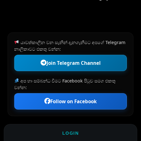
යාවත්කාලීන වන සැනින් දැනගැනීමට අපගේ Telegram
නාලිකාවට එකතු වන්න:
Join Telegram Channel
අප හා සම්බන්ධ වීමට Facebook පිටුව සමග එකතු
වන්න:
Follow on Facebook
LOGIN