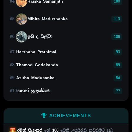
#4
Rasika Samanjith
180
#5
Mihira Madushanka
113
#6
ඉෂි ද සිල්වා
106
#7
Harshana Prathimal
93
#8
Thamod Godakanda
89
#9
Asitha Madusanka
84
#10
සහන් සුලක්ඛණ
77
ACHIEVEMENTS
දමිත් ප්‍රියංකර
ගේ
100
වෙනි උපසිරැසි කඩයීමට සුබ