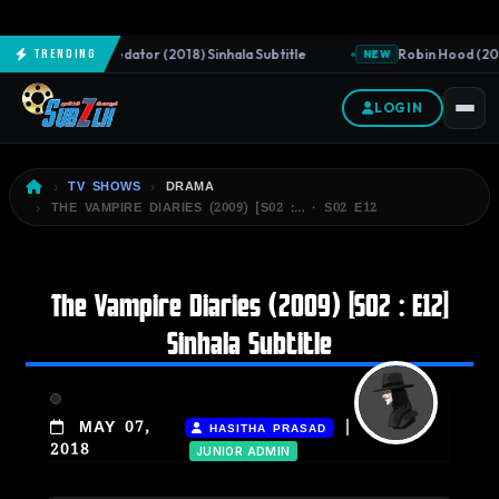
The Predator (2018) Sinhala Subtitle
Robin Hood (2018
Trending
NEW
NEW
LOGIN
TV SHOWS
DRAMA
THE VAMPIRE DIARIES (2009) [S02 :… · S02 E12
The Vampire Diaries (2009) [S02 : E12]
Sinhala Subtitle
|
MAY 07,
HASITHA PRASAD
2018
JUNIOR ADMIN