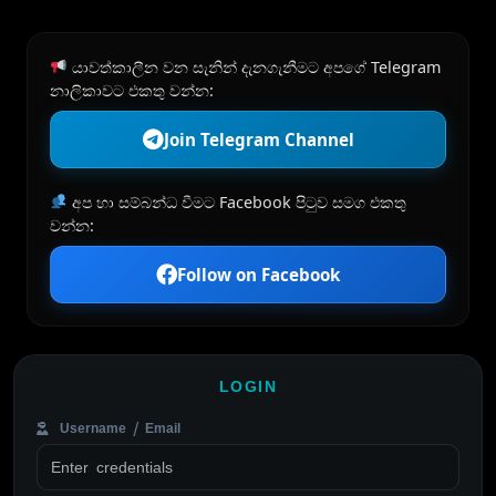
යාවත්කාලීන වන සැනින් දැනගැනීමට අපගේ Telegram
නාලිකාවට එකතු වන්න:
Join Telegram Channel
අප හා සම්බන්ධ වීමට Facebook පිටුව සමග එකතු
වන්න:
Follow on Facebook
LOGIN
Username / Email