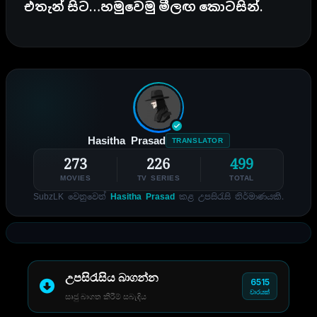
එතැන් සිට…හමුවෙමු මීලඟ කොටසින්.
Hasitha Prasad
TRANSLATOR
273
226
499
MOVIES
TV SERIES
TOTAL
SubzLK වෙනුවෙන්
Hasitha Prasad
කළ උපසිරැසි නිර්මාණයකි.
උපසිරැසිය බාගන්න
6515
වාරයක්
සෘජු බාගත කිරීම් සබැඳිය