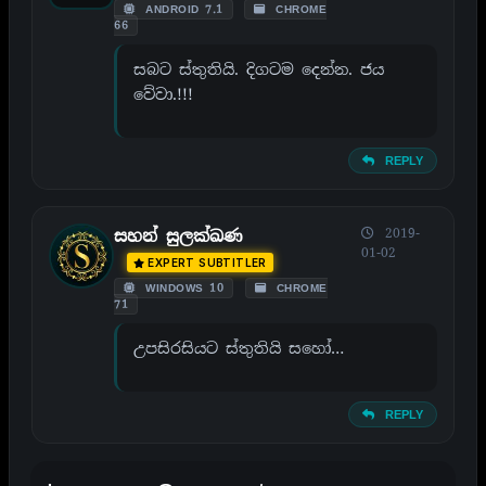
ANDROID 7.1
CHROME
66
සබට ස්තුතියි. දිගටම දෙන්න. ජය
වේවා.!!!
REPLY
2019-
සහන් සුලක්ඛණ
01-02
EXPERT SUBTITLER
WINDOWS 10
CHROME
71
උපසිරසියට ස්තුතියි සහෝ…
REPLY