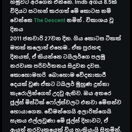
හමුවට අරගෙන එන්නෙ. Imdb අගය 8.5ක්
විදියට සටහන් කරගත් මේ කොටස නම්
වෙන්නෙ
The Descent
නමින් . විකාශය වූ
දිනය
2011 ජනවාරි 27වන දින. ගිය කොටස ටිකක්
මතක් කලොත් එහෙම.. ඒක පුරහඳ
දිනයක්, ඒ කියන්නෙ ටයිලර්ගෙ පලමු
නරවෘක පරිවර්තනය සිදුවන දවස.
කොහොමහරි බොහොම වේදනාකාරී
දෙයක් වුණ ඒකට ටයිලර් මුහුණ දුන්නා
කැරොලින්ගෙත් උදවු ඇතිව. ඔය අතරෙ
ජූල්ස් මිස්ටික් ෆෝල්ස්වලට එනවා මේසන්ව
හොයාගෙන. ඩේමන්ගෙයි අලාරික්ගෙයි
සැකය එල්ලවුණා මේ ජූල්ස් දිහාවට, ඒ
ඇයත් නරවෘකයෙක් විය හැකියැයි සිතමින්.