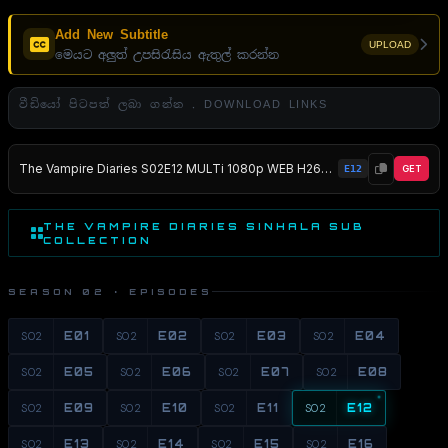
Add New Subtitle
UPLOAD
මෙයට අලුත් උපසිරැසිය ඇතුල් කරන්න
වීඩියෝ පිටපත් ලබා ගන්න . DOWNLOAD LINKS
The Vampire Diaries S02E12 MULTi 1080p WEB H264-NERO EZTV
E12
GET
THE VAMPIRE DIARIES SINHALA SUB
COLLECTION
SEASON 02 · EPISODES
S02
E01
S02
E02
S02
E03
S02
E04
S02
E05
S02
E06
S02
E07
S02
E08
S02
E09
S02
E10
S02
E11
S02
E12
S02
E13
S02
E14
S02
E15
S02
E16