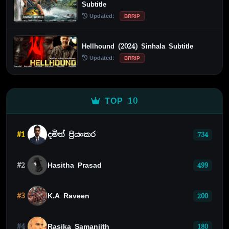
Subtitle
Updated:
BRRIP
Hellhound (2024) Sinhala Subtitle
Updated:
BRRIP
TOP 10
#1
දමිත් ප්‍රියංකර
734
#2
Hasitha Prasad
499
#3
K.A Raveen
200
#4
Rasika Samanjith
180