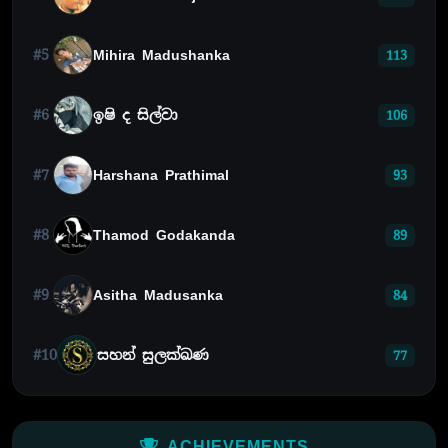
#5
Mihira Madushanka
113
#6
ඉෂි ද සිල්වා
106
#7
Harshana Prathimal
93
#8
Thamod Godakanda
89
#9
Asitha Madusanka
84
#10
සහන් සුලක්ඛණ
77
ACHIEVEMENTS