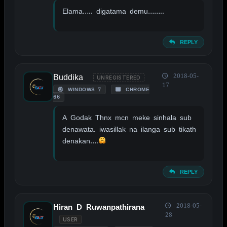
Elama….. digatama demu……..
REPLY
Buddika
2018-05-
UNREGISTERED
17
WINDOWS 7
CHROME
66
A Godak Thnx mcn meke sinhala sub
denawata. iwasillak na ilanga sub tikath
denakan….
REPLY
2018-05-
Hiran D Ruwanpathirana
28
USER