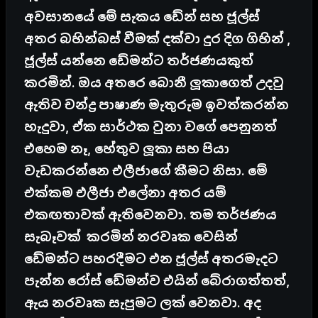
අවසානයේ මේ සැකය ඩේන් සහ ජූල්ස්
අතර බහින්බස් වීමක් දක්වා දුර දිග ගිහින් ,
ජූල්ස් යන්නෙ ඩේමන්ට තර්ජණයකුත්
කරමින්. ඔය අතරෙ බොනී ලූකාගෙත් උදවු
ඇතිව චන්ද්‍ර පාෂාණ මැතුරුම ඉවත්කරන්න
හැදුවා, ඒක සාර්ථක වුනා වගේ පෙනුනත්
එහෙම නෑ, හේතුව ලූකා සහ පියා
වැඩකරන්නෙ එලීජාගේ කීමට නිසා. මේ
එක්කම එලීජා එලේනා අතර යම්
එකඟතාවක් ඇතිවෙනවා. තම තර්ජණය
සැබෑවක් කරමින් නරවෘක වෙසින්
ඩේමන්ට පහරදීමට එන ජූල්ස් අතරමැදට
පැන්න රෝස් ඩේමන්ව එයින් බේරාගත්තත්,
ඇය නරවෘක සැපුමට ලක් වෙනවා. අද