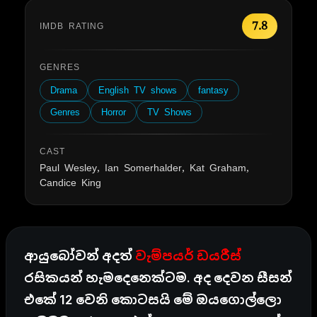
7.8
IMDB RATING
GENRES
Drama
English TV shows
fantasy
Genres
Horror
TV Shows
CAST
Paul Wesley, Ian Somerhalder, Kat Graham,
Candice King
ආයුබෝවන් අදත්
වැම්පයර් ඩයරීස්
රසිකයන් හැමදෙනෙක්ටම. අද දෙවන සීසන්
එකේ 12 වෙනි කොටසයි මේ ඔයගොල්ලො