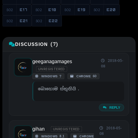
S02
E17
S02
E18
S02
E19
S02
E20
S02
E21
S02
E22
DISCUSSION (7)
geeganagamages
2018-05-
08
UNREGISTERED
WINDOWS 7
CHROME 60
බොහොම ස්තුතියි .
REPLY
gihan
2018-05-
UNREGISTERED
08
WINDOWS 8.1
CHROME