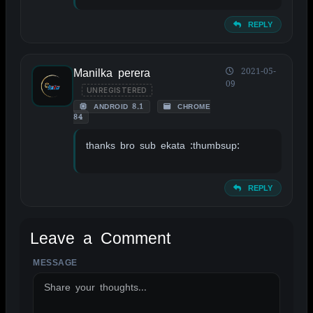
REPLY
Manilka perera
2021-05-
09
UNREGISTERED
ANDROID 8.1
CHROME
84
thanks bro sub ekata :thumbsup:
REPLY
Leave a Comment
MESSAGE
ALTERNATIVE: