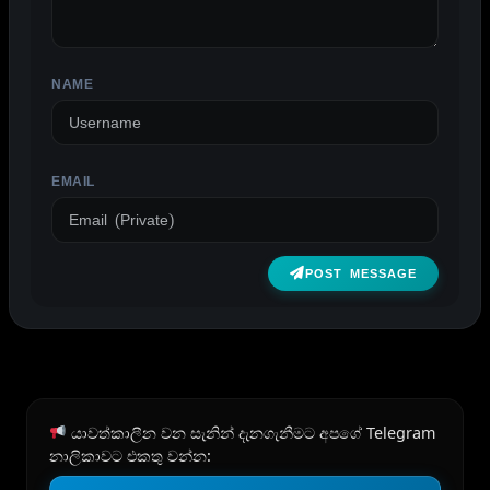
NAME
EMAIL
POST MESSAGE
යාවත්කාලීන වන සැනින් දැනගැනීමට අපගේ Telegram
නාලිකාවට එකතු වන්න: