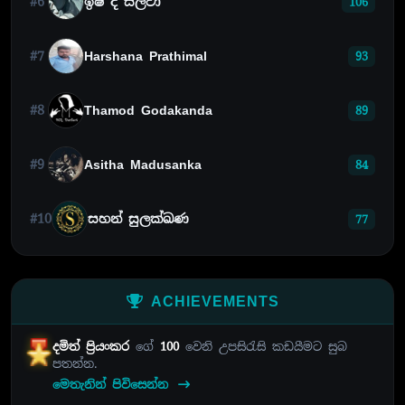
#6
ඉෂි ද සිල්වා
106
#7
Harshana Prathimal
93
#8
Thamod Godakanda
89
#9
Asitha Madusanka
84
#10
සහන් සුලක්ඛණ
77
ACHIEVEMENTS
දමිත් ප්‍රියංකර
ගේ
100
වෙනි උපසිරැසි කඩයීමට සුබ
පතන්න.
මෙතැනින් පිවිසෙන්න