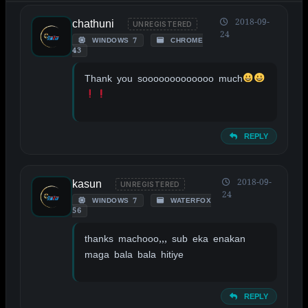
chathuni
2018-09-
UNREGISTERED
24
WINDOWS 7
CHROME
43
Thank you sooooooooooooo much
REPLY
kasun
2018-09-
UNREGISTERED
24
WINDOWS 7
WATERFOX
56
thanks machooo,,, sub eka enakan
maga bala bala hitiye
REPLY