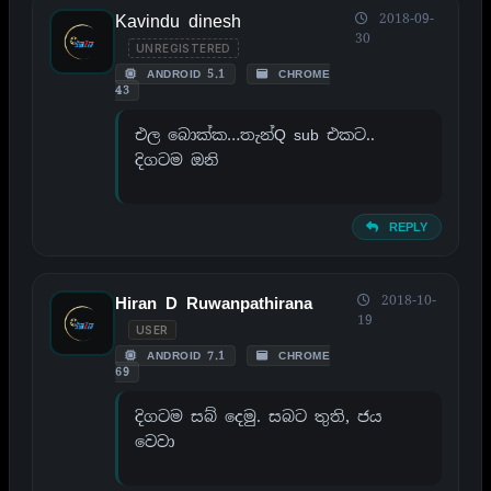
Kavindu dinesh
2018-09-
30
UNREGISTERED
ANDROID 5.1
CHROME
43
එල බොක්ක…තැන්Q sub එකට..
දිගටම ඔනි
REPLY
2018-10-
Hiran D Ruwanpathirana
19
USER
ANDROID 7.1
CHROME
69
දිගටම සබ් දෙමු. සබට තුති, ජය
වෙවා