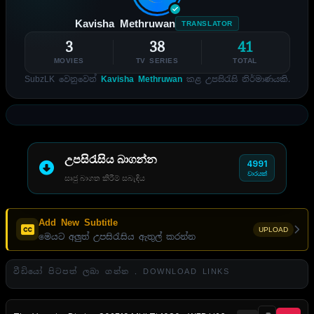
Kavisha Methruwan
TRANSLATOR
3
38
41
MOVIES
TV SERIES
TOTAL
SubzLK වෙනුවෙන්
Kavisha Methruwan
කළ උපසිරැසි නිර්මාණයකි.
උපසිරැසිය බාගන්න
4991
වාරයක්
සෘජු බාගත කිරීම් සබැඳිය
Add New Subtitle
UPLOAD
මෙයට අලුත් උපසිරැසිය ඇතුල් කරන්න
වීඩියෝ පිටපත් ලබා ගන්න . DOWNLOAD LINKS