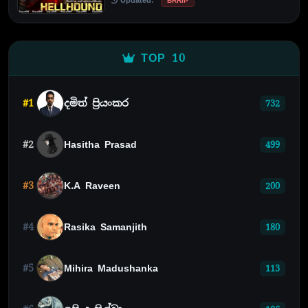
BRRIP
TOP 10
#1
දමිත් ප්‍රියංකර
732
#2
Hasitha Prasad
499
#3
K.A Raveen
200
#4
Rasika Samanjith
180
#5
Mihira Madushanka
113