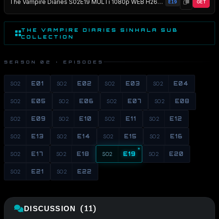
The Vampire Diaries S02E19 MULTi 1080p WEB H264-NERO EZTV
E19
GET
THE VAMPIRE DIARIES SINHALA SUB
COLLECTION
SEASON 02 · EPISODES
S02
E01
S02
E02
S02
E03
S02
E04
S02
E05
S02
E06
S02
E07
S02
E08
S02
E09
S02
E10
S02
E11
S02
E12
S02
E13
S02
E14
S02
E15
S02
E16
S02
E17
S02
E18
S02
E19
S02
E20
S02
E21
S02
E22
DISCUSSION (11)