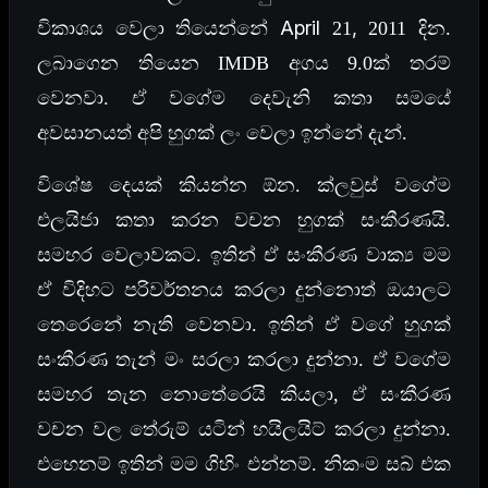
April
,
විකාශය වෙලා තියෙන්නේ
21
2011 දින.
ලබාගෙන තියෙන IMDB අගය 9.0ක් තරම්
වෙනවා. ඒ වගේම දෙවැනි කතා සමයේ
අවසානයත් අපි හුගක් ලං වෙලා ඉන්නේ දැන්.
විශේෂ දෙයක් කියන්න ඕන. ක්ලවුස් වගේම
එලයිජා කතා කරන වචන හුගක් සංකීරණයි.
සමහර වෙලාවකට. ඉතින් ඒ සංකීරණ වාක්‍ය මම
ඒ විදිහට පරිවර්තනය කරලා දුන්නොත් ඔයාලට
තෙරෙනේ නැති වෙනවා. ඉතින් ඒ වගේ හුගක්
සංකීරණ තැන් මං සරලා කරලා දුන්නා. ඒ වගේම
සමහර තැන නොතේරෙයි කියලා, ඒ සංකීරණ
වචන වල තේරුම් යටින් හයිලයිට් කරලා දුන්නා.
එහෙනම් ඉතින් මම ගිහිං එන්නම්. නිකංම සබ් එක