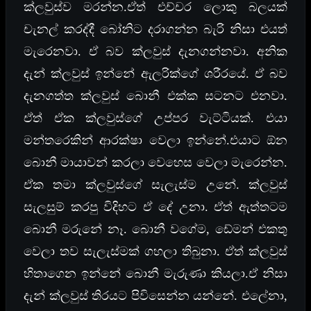
ක්ලවුස්ව මරන්න.ඒත් එච්චර ලොකු බලයක්
චැනල් කරද්දී බෝනිට දරාගන්න බැරි නිසා එයත්
මැරෙනවා. ඒ බව ක්ලවුස් දැනගන්නවා. අනික
දැන් ක්ලවුස් ඉන්නේ ඇලරික්ගේ ශරීරයේ. ඒ බව
දැනගත්ත ක්ලවුස් බොනී එක්ක සටනට එනවා.
ඒත් ඒක ක්ලවුස්ගේ උප්පර වැට්ටියක්. එයා
මන්තරෙකින් ආරක්ෂා වෙලා ඉන්නේ.එයාට ඕන
බොනී මායාවන් කරලා වෙහෙස වෙලා මැරෙන්න.
ඒක තමා ක්ලවුස්ගේ සැලැස්ම උනේ. ක්ලවුස්
සැලසුම් කරපු විදිහට ඒ දේ උනා. ඒත් ඇත්තටම
බොනී මරුනේ නෑ. බොනී වගේම, ඩේමන් එකතු
වෙලා තව සැලැස්මක් ගහලා තිබුනා. ඒත් ක්ලවුස්
හිතාගෙන ඉන්නේ බොනී මැරුණා කියලා.ඒ නිසා
දැන් ක්ලවුස් තිරයට පිවිසෙන්න යන්නේ. එලේනා,