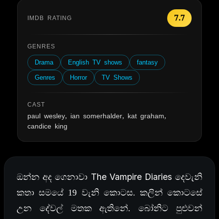
7.7
IMDB RATING
GENRES
Drama
English TV shows
fantasy
Genres
Horror
TV Shows
CAST
paul wesley, ian somerhalder, kat graham,
candice king
The Vampire Diaries
ඔන්න අද ගෙනාවා
දෙවැනි
කතා සමයේ 19 වැනි කොටස. කලින් කොටසේ
උන දේවල් මතක ඇතිනේ. බෝනිට පුළුවන්