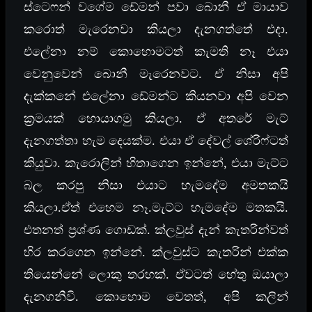
ස්ටෙෆන් වගේම ඩේමන් පවා බොනී ඒ මායාව
කරොත් මැරෙනවා කියලා දැනගත්තේ එදා.
එලේනා නම් කොහොමටත් කැමති නෑ එයා
වෙනුවෙන් බොනී මැරෙනවට. ඒ නිසා අපි
දැක්කනේ එලේනා ඩේමන්ට කියනවා අපි වෙන
ක්‍රමයක් හොයාගමු කියලා. ඒ අතරේ මැට්
දැනගත්තා හැම දෙයක්ම. එයා ඒ දේවල් ශේරිෆ්ටත්
කියුවා. කැරොලින් හිතාගෙන ඉන්නේ, එයා මැට්ට
බල කරපු නිසා එයාට හැමදේම අමතකයි
කියලා.ඒත් එහෙම නෑ.මැට්ට හැමදේම මතකයි.
එතනත් ප්‍රශ්ණ ගොඩක්. ක්ලවුස් දැන් කැතරින්වත්
හිර කරගෙන ඉන්නේ. ක්ලවුස්ට කැතරින් එක්ක
තියෙන්නේ ලොකු තරහක්. ඒවටත් හේතු ඔයාලා
දැනගනීවි. කොහොම වෙතත්, අපි කලින්