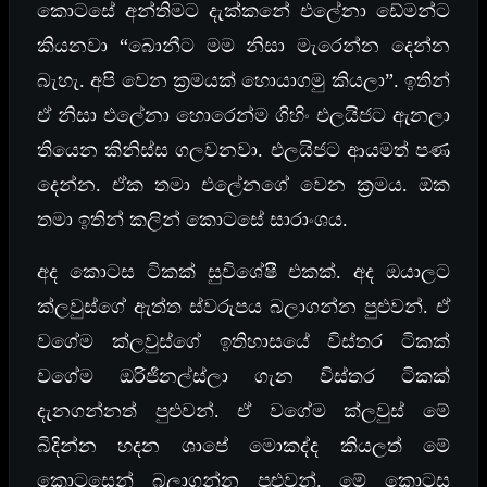
කොටසේ අන්තිමට දැක්කනේ එලේනා ඩේමන්ට
කියනවා “බොනීට මම නිසා මැරෙන්න දෙන්න
බැහැ. අපි වෙන ක්‍රමයක් හොයාගමු කියලා”. ඉතින්
ඒ නිසා එලේනා හොරෙන්ම ගිහිං එලයිජට ඇනලා
තියෙන කිනිස්ස ගලවනවා. එලයිජට ආයමත් පණ
දෙන්න. ඒක තමා එලේනගේ වෙන ක්‍රමය. ඕක
තමා ඉතින් කලින් කොටසේ සාරාංශය.
අද කොටස ටිකක් සුවිශේෂී එකක්. අද ඔයාලට
ක්ලවුස්ගේ ඇත්ත ස්වරුපය බලාගන්න පුළුවන්. ඒ
වගේම ක්ලවුස්ගේ ඉතිහාසයේ විස්තර ටිකක්
වගේම ඔරිජිනල්ස්ලා ගැන විස්තර ටිකක්
දැනගන්නත් පුළුවන්. ඒ වගේම ක්ලවුස් මේ
බිදින්න හදන ශාපේ මොකද්ද කියලත් මේ
කොටසෙන් බලාගන්න පුළුවන්. මේ කොටස