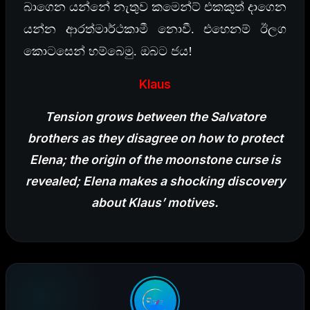
බාගෙන යන්නේ නැතුව කමෙන්ට් එකකුත් දාගෙන
යන්න ආරත්මාර්ථකාමී නොවී. එහෙනම් ඊලග
කොටසෙන් හම්බෙමු. ඔබට ජය!
Klaus
Tension grows between the Salvatore
brothers as they disagree on how to protect
Elena; the origin of the moonstone curse is
revealed; Elena makes a shocking discovery
about Klaus’ motives.