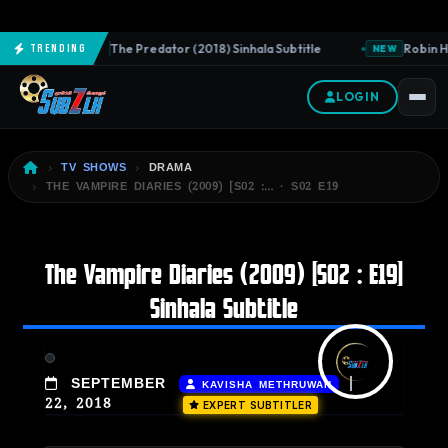
The Predator (2018) Sinhala Subtitle
Robin Ho
Trending
NEW
NEW
LOGIN
TV SHOWS
DRAMA
THE VAMPIRE DIARIES (2009) [S02 :… · S02 E19
The Vampire Diaries (2009) [S02 : E19]
Sinhala Subtitle
|
SEPTEMBER
KAVISHA METHRUWAN
22, 2018
EXPERT SUBTITLER