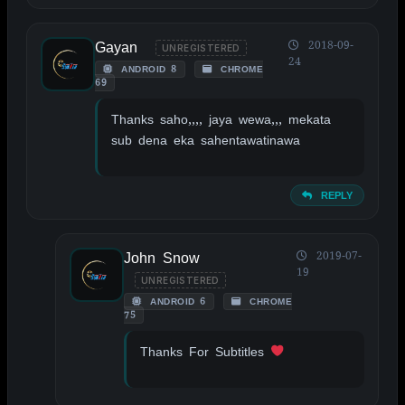
Gayan
2018-09-
UNREGISTERED
24
ANDROID 8
CHROME
69
Thanks saho,,,, jaya wewa,,, mekata
sub dena eka sahentawatinawa
REPLY
John Snow
2019-07-
19
UNREGISTERED
ANDROID 6
CHROME
75
Thanks For Subtitles