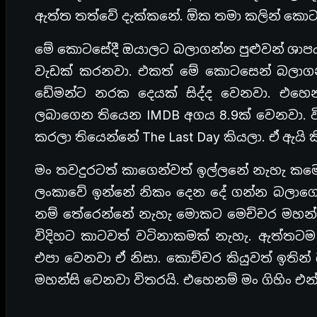
ඇත්ත තත්වේ දැක්කනේ. ඕක තමා කලින් කොට
මේ කොටසේදී ඔයාලට බලාගන්න පුළුවන් ශා
වැඩක් කරනවා. එකත් මේ කොටසෙන් බලාගන්
ඩේමන්ට නරක දෙයක් සිද්ද වෙනවා. එ
ලබාගෙන තියෙන IMDB අගය 8.9ක් වෙනවා. වික
කරලා තියෙන්නේ The Last Day කියලා. ඒ ඇයි
මං තවදුරටත් කාගෙන්වත් ඉල්ලනේ නැහැ කම
ලංකාවේ ඉන්නේ නිකං දෙන දේ ගන්න බලාගෙන
නම් තේරෙන්නේ නැහැ මොකට මෙච්චර මහන්ස
විදිහට කාටවත් වටිනාකමක් නැහැ. ඇත්ත
එපා වෙනවා ඒ නිසා. කොච්චර කියුවත් ඉතින් 
මහන්සි වෙනවා විතරයි. එහෙනම් මං ගිහිං එ