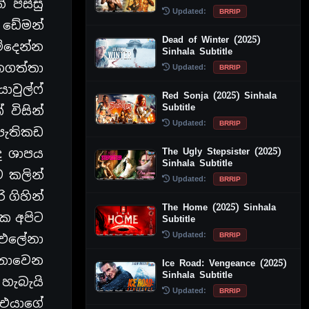
 පිස්සු
Updated:
BRRIP
 ඩේමන්
Dead of Winter (2025)
මිදෙන්න
Sinhala Subtitle
ැනගත්තා
Updated:
BRRIP
වුල්ෆ්
Red Sonja (2025) Sinhala
Subtitle
 විසින්
Updated:
BRRIP
 පැතිකඩ
The Ugly Stepsister (2025)
ද ශාපය
Sinhala Subtitle
ට කලින්
Updated:
BRRIP
 ගිහින්
The Home (2025) Sinhala
ඒක අපිට
Subtitle
Updated:
BRRIP
 එලේනා
් නොවෙන
Ice Road: Vengeance (2025)
Sinhala Subtitle
හැබැයි
Updated:
BRRIP
 එයාගේ