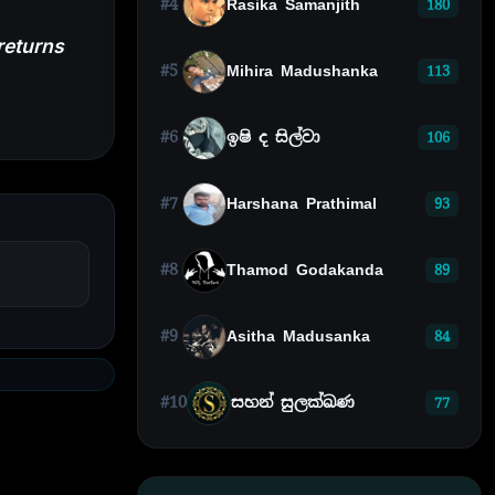
#4
Rasika Samanjith
180
returns
#5
Mihira Madushanka
113
#6
ඉෂි ද සිල්වා
106
#7
Harshana Prathimal
93
#8
Thamod Godakanda
89
#9
Asitha Madusanka
84
#10
සහන් සුලක්ඛණ
77