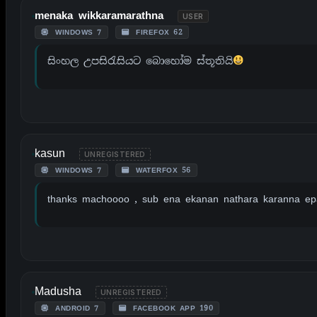
menaka wikkaramarathna
USER
WINDOWS 7
FIREFOX 62
සිංහල උපසිරැසියට බොහෝම ස්තූතියි
kasun
UNREGISTERED
WINDOWS 7
WATERFOX 56
thanks machoooo , sub ena ekanan nathara karanna ep
Madusha
UNREGISTERED
ANDROID 7
FACEBOOK APP 190