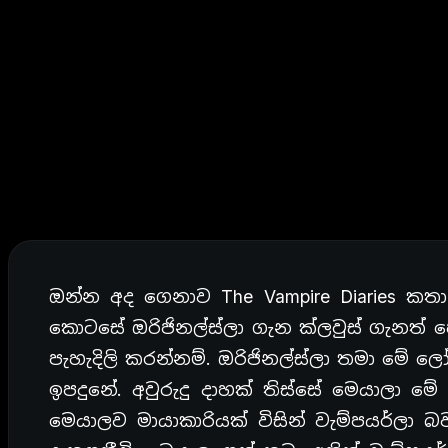
ඔන්න අද ගෙනාව The Vampire Diaries කත
කොටසේ ඔරිජිනල්ස්ලා ගැන ක්ලවුස් ගැනත් හ
පැහැදිලි කරන්නම්. ඔරිජිනල්ස්ලා තමා මේ ල
ඉපදුනේ. අවුරුදු දාහක් තිස්සේ මෙයාලා මේ
මෙයාලව මායාකාරියක් විසින් වැම්පයර්ලා බ