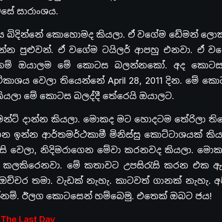
සේ සාරාංශය.
පය බිදින්නේ කොහොමද කියලා. ඒ වගේම ඩේමන් ලො
න පුළුවන්. ඒ වගේම ටයිලර් ආපහු එනවා. ඒ ව
හෙනම් ඔයාලම මේ කොටස බලන්නකෝ. අද කොටස
ාශය වෙලා තියෙන්නේ April 28, 2011 දින. මේ ක
 කියලා මේ කොටස බලද්දී තේරෙයි ඔයාලට.
ෙන්ට් දාන්න කියලා. මොකද මට හොදටම තේරිලා ති
 ඉන්න ආර්තමර්ථකාමී මිනිස්සු කොට්ටාශයක් කිය
ි වෙලා, නිදිමරාගෙන මේවා කරනවද කියලා. මො
ටම කලකිරෙනවා. මේ කතාවට උපසිරැසි කරන එක 
ඔච්චර තමා. වැඩක් නැහැ. කාටවත් ගානක් නැහැ. අ
න්නම්. ඊලග කොටසෙන් හම්බෙමු. එතෙක් ඔබට ජය!
The Last Day