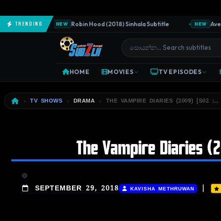
ubtitle
Robin Hood (2018) Sinhala Subtitle
Avengers
Trending
NEW
NEW
HOME
MOVIES
TV EPISODES
TV SHOWS
DRAMA
THE VAMPIRE DIARIES (2009) [S02 :… 
The Vampire Diaries (20
|
SEPTEMBER 29, 2018
KAVISHA METHRUWAN