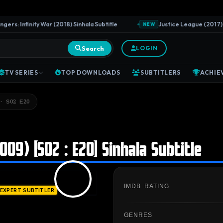
: Infinity War (2018) Sinhala Subtitle
Justice League (2017) Sinh
NEW
Search
LOGIN
TV SERIES
TOP DOWNLOADS
SUBTITLERS
ACHIE
· S02 E20
09) [S02 : E20] Sinhala Subtitle
IMDB RATING
EXPERT SUBTITLER
GENRES