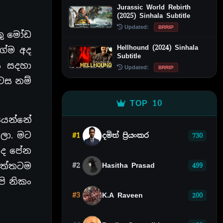
Jurassic World Rebirth
(2025) Sinhala Subtitle
Updated:
BRRIP
කු මෝඩ
Hellhound (2024) Sinhala
ගේම අද
Subtitle
 සදහා
Updated:
BRRIP
ොටස නම්
TOP 10
යෙන්නේ
ලා. මට
#1
දමිත් ප්‍රියංකර
730
කද පේන
ඇත්තටම
#2
Hasitha Prasad
499
පි නිකං
#3
K.A Raveen
200