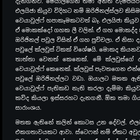
දැනගනීවි. මෙයාලගෙන් තමා අනිත් වැම්පය
එලයිජා කියුව විදිහට නම් ඔරිජිනල්ස්ලව කිස
වෙයාවුල්ෆ් හපාකෑමකටවත් බෑ. එලයිජා කියුව
ඒ මොකක්දෝ ගහක ලී වලින්. ඒ ගහ මොකද්ද ක
ඔරිජිනල් පවුල විසින් ඒ ගහ පුච්චලා. ඒ නිසා 
පවුලේ ක්ලවුස් ටිකක් විශේෂයි. මොකද කියනව
තාත්තා වෙනත් කෙනෙක්. මේ ක්ලවුස්ගේ ඇ
වෙයාවුල්ෆ් කෙනෙක්. ක්ලවුස් පැවතගෙන එන්නේ
පවුලේ ඔරිජිනල්ලට වඩා. ඔයාලට මතක ඇතින
වෙයාවුල්ෆ් පැතිකඩ නැති කරලා දැම්මා කි
කව්ද කියලා ඉස්සරහට දැනගනී. ඕක තමා ගි
සාරාංශය.
මතක ඇතිනේ කලින් කොටස උන දේවල්. එලයි
එකගතාවයකට ආවා. ස්ටෙෆන් නම් ඒකට අවුලක