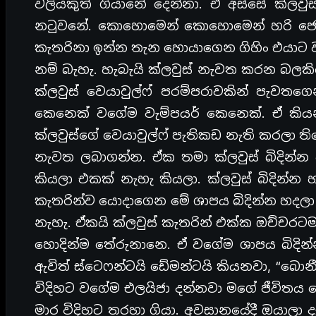
වලියකුත් ගියානේ දෙන්නා. ඒ අස්සේ ක්ලවුස්
නටුවනේ. කොහොමෙන් කොහොමෙන් හරි ජෙනා 
කැතරිනා ඉන්න තැන හොයාගෙන ගිහිං එයාට වර්
නම් බැහැ. හැබැයි ක්ලවුස් නැවත කරන බලකිර
ක්ලවුස් වෙයාවුල්ෆ් පරම්පරාවකින් පැවතග
කෙනෙක් වගේම වැම්පයර් කෙනෙක්. ඒ කියන්නේ 
ක්ලවුස්ගේ වෙයාවුල්ෆ් පැතිකඩ නැති කරලා ති
නැවත ලබාගන්න. ඒක තමා ක්ලවුස් බිදින්
කියලා එකක් නැහැ කියලා. ක්ලවුස් බිදින්න 
කැතරින්ව යොදාගෙන මේ ශාපය බිදින්න හදලා 
නැහැ. ඒකයි ක්ලවුස් කැතරින් එක්ක ඔච්චරට
හොදින්ම තේරුනානෙ. ඒ වගේම ශාපය බිදි
ඇවිත් ස්ටෙෆන්ටයි ඩේමන්ටයි කියනවා, “බොනී
විදිහට වගේම එලයිජා දන්නවා මගේ ජීවිතය
මාර විදිහට තරහා ගියා. අවසානයේදී ඔයාලා