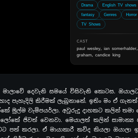
Drama
English TV shows
fantasy
Genres
Horror
TV Shows
CAST
paul wesley, ian somerhalder,
graham, candice king
ා මාලාවේ දෙවැනි සමයේ විසිවැනි කොටස. ඔයාලට
ොද පැහැදිලි කිරීමක් ලැබුනානේ. ඉතිං මං ඒ ගැන
ෝකේ මුල්ම වැම්පයර්ලා. අවුරුදු දාහකට කලින් තමා
 ලෝකේ ජිවත් වෙනවා. මෙයාලත් කලින් සාමාන්‍ය 
වට පත් කරලා. ඒ මායාකාරී කව්ද කියලා ඔයාලා ඉද