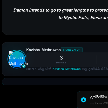
Damon intends to go to great lengths to protect
to Mystic Falls; Elena a
Kavisha Methruwan
TRANSLATOR
3
MOVIES
SubzLK වෙනුවෙන්
Kavisha Methruwan
කළ උපසිරැසි නිර්ම
උපසිරැසිය
සෘජු බාගත කිරීම