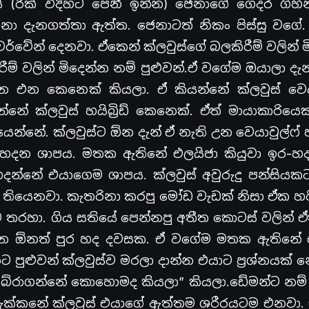
 (රික් විදිහට පෙනී ඉන්න) ජෙනාගේ ගෙදර ගිහින්
දැනගත්තා ඇත්ත. ජෙනාටත් නිකං පිස්සු වගේ.
වේන් දෙනවා. ඒකෙන් ක්ලවුස්ගේ බලකිරීම් වලින් 
ීම් වලින් මිදෙන්න නම් පුළුවන්.ඒ වගේම ඔයාලා ද
ෙන එන කෙනෙක් කියලා. ඒ කියන්නේ ක්ලවුස් වෙයා
ක්ලවුස් හයිබ්‍රිඩ් කෙනෙක්. ඒත් මායාකාරියෙක්
යෙන්නේ. ක්ලවුස්ට ඕන දැන් ඒ නැති උන වෙයාවුල්ෆ්
න හදන ශාපය. මතක ඇතිනේ එලයිජා කියුවා ඉර-හ
හදන්නේ එයාගෙම ශාපය. ක්ලවුස් අවුරුදු පන්සියක
තියෙනවා. කැතරිනා කරපු මෝඩ වැඩක් නිසා ඒක හරි
ම තරහා. ගිය සතියේ පෙන්නපු අතීත කොටස් වලින් 
න්න ඕනත් පුර හද දවසක. ඒ වගේම මතක ඇතිනේ
ට පුළුවන් ක්ලවුස්ව මරලා දාන්න එයාට ප්‍රශ්නයක
 බේරාගන්නේ කොහොමද කියලා” කියලා.ඩේමන්ට නම් 
 දැක්කනේ ක්ලවුස් එයාගේ ඇත්තම ශරීරයටම එනවා.