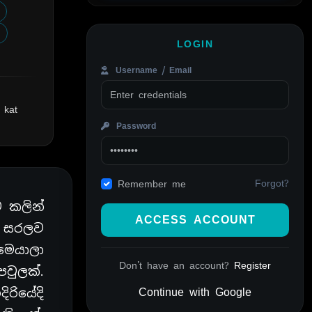
LOGIN
Username / Email
 kat
Password
Forgot?
Remember me
 කලින්
ACCESS ACCOUNT
ත් සරලව
 මෙයාලා
Don't have an account?
Register
පවුලක්.
Continue with Google
ිරියේදි
Alternative: