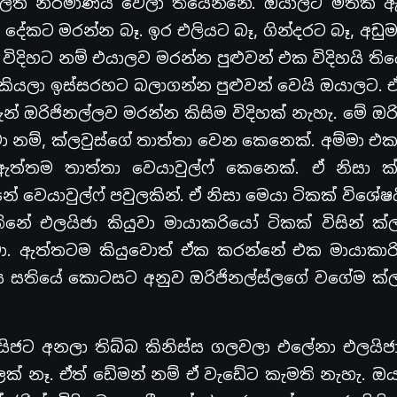
ර්ලත් නිර්මාණය වෙලා තියෙන්නේ. ඔයාලට මතක ඇ
ිම දේකට මරන්න බෑ. ඉර එලියට බෑ, ගින්දරට බෑ, අඩ
 විදිහට නම් එයාලව මරන්න පුළුවන් එක විදිහයි ති
ියලා ඉස්සරහට බලාගන්න පුළුවන් වෙයි ඔයාලට. ඒ
දැන් ඔරිජිනල්ලව මරන්න කිසිම විදිහක් නැහැ. මේ ඔරි
ා නම්, ක්ලවුස්ගේ තාත්තා වෙන කෙනෙක්. අම්මා එ
ත්තම තාත්තා වෙයාවුල්ෆ් කෙනෙක්. ඒ නිසා ක්ල
 වෙයාවුල්ෆ් පවුලකින්. ඒ නිසා මෙයා ටිකක් විශේෂය
ේ එලයිජා කියුවා මායාකරියෝ ටිකක් විසින් ක්ල
යුවා. ඇත්තටම කියුවොත් ඒක කරන්නේ එක මායාකාරි
ය සතියේ කොටසට අනුව ඔරිජිනල්ස්ලගේ වගේම ක්ල
ජට අනලා තිබ්බ කිනිස්ස ගලවලා එලේනා එලයිජ
් නෑ. ඒත් ඩේමන් නම් ඒ වැඩේට කැමති නැහැ. ඔය