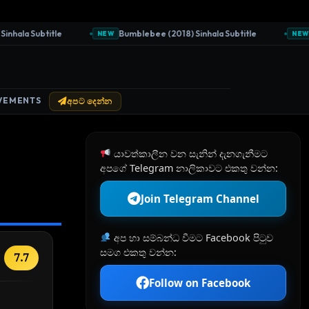
ala Subtitle
Bumblebee (2018) Sinhala Subtitle
Bla
NEW
NEW
VEMENTS
අපට දෙන්න
යාවත්කාලීන වන සැනින් දැනගැනීමට
අපගේ Telegram නාලිකාවට එකතු වන්න:
Join Telegram Channel
අප හා සම්බන්ධ වීමට Facebook පිටුව
සමග එකතු වන්න:
7.7
Follow on Facebook