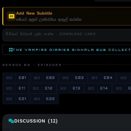
Add New Subtitle
මෙයට අලුත් උපසිරැසිය ඇතුල් කරන්න
වීඩියෝ පිටපත් ලබා ගන්න . DOWNLOAD LINKS
THE VAMPIRE DIARIES SINHALA SUB COLLEC
SEASON 02 · EPISODES
S02
E01
S02
E02
S02
E03
S02
E04
S02
S02
E11
S02
E12
S02
E13
S02
E14
S02
E
S02
E21
S02
E22
DISCUSSION (12)