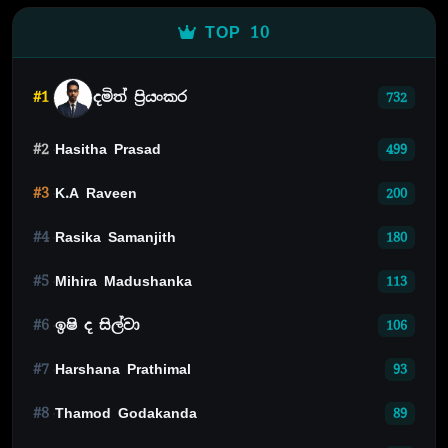
TOP 10
#1
දමිත් ප්‍රියංකර
732
#2
Hasitha Prasad
499
#3
K.A Raveen
200
#4
Rasika Samanjith
180
#5
Mihira Madushanka
113
#6
ඉෂි ද සිල්වා
106
#7
Harshana Prathimal
93
#8
Thamod Godakanda
89