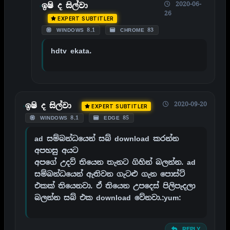
2020-06-
ඉෂි ද සිල්වා
26
EXPERT SUBTITLER
WINDOWS 8.1
CHROME 83
hdtv ekata.
2020-09-20
ඉෂි ද සිල්වා
EXPERT SUBTITLER
WINDOWS 8.1
EDGE 85
ad සම්බන්ධයෙන් සබ් download කරන්න
අපහසු අයට
අපගේ උදව් තියෙන තැනට ගිහින් බලන්න. ad
සම්බන්ධයෙන් ඇතිවන ගැටළු ගැන පොස්ට්
එකක් තියෙනවා. ඒ තියෙන උපදෙස් පිලිපැදලා
බලන්න සබ් එක download වේනවා.:yum:
REPLY