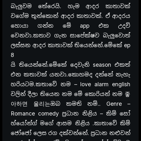
බැලුවම තේරෙයි. හැම ආදර කාතාවක්
වගේම තුන්කොන් ආදර කාතාවක්. ඒ ආදරය
හොයා ගන්න මේ app එක උදව්
වෙනවා.කතාව ගැන සාපේක්ෂව බැලුවොත්
ලස්සන ආදර කාතාවක් තියෙන්නේ.මේකේ ep
8
යි තියෙන්නේ.මේකේ දෙවැනි season එකත්
එන කතාවක් යනවා.කොහමද දන්නේ නැහැ
හරියටම.කතාවේ නම – love alarm english
වලින් දීලා තියෙන නම මේ කොරියන් නම 좋
아하면 울리는ඔබ කමති නම්.. Genre –
Romance comedy ප්‍රධාන නිළිය – කිම් සෝ
හ්යෝන්ග් මගේ ආසම නිළිය .කාතාවේ කිම්
ජෝජෝ ලෙස රග දක්වන්නේ. ප්‍රධාන නළුවන්