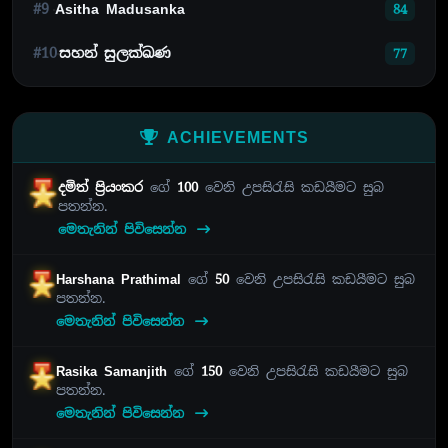
#9
Asitha Madusanka
84
#10
සහන් සුලක්ඛණ
77
ACHIEVEMENTS
දමිත් ප්‍රියංකර
ගේ
100
වෙනි උපසිරැසි කඩයීමට සුබ
පතන්න.
මෙතැනින් පිවිසෙන්න
Harshana Prathimal
ගේ
50
වෙනි උපසිරැසි කඩයීමට සුබ
පතන්න.
මෙතැනින් පිවිසෙන්න
Rasika Samanjith
ගේ
150
වෙනි උපසිරැසි කඩයීමට සුබ
පතන්න.
මෙතැනින් පිවිසෙන්න