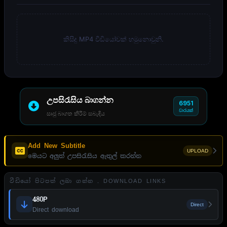
කිසිදු MP4 වීඩියෝවක් හමුනොවුනි.
උපසිරැසිය බාගන්න
6951
වාරයක්
සෘජු බාගත කිරීම් සබැඳිය
Add New Subtitle
UPLOAD
මෙයට අලුත් උපසිරැසිය ඇතුල් කරන්න
වීඩියෝ පිටපත් ලබා ගන්න . DOWNLOAD LINKS
480P
Direct
Direct download