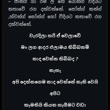
– ජාන්ග් ගා රම් ලි හේ යොන්ග් විදියට
කතාවේ රග දක්වන්නේ. සෝන්ග් කන්ග්
,හ්වන්ග් සෝන්ග් හෝ විදියට කතාවේ රග
දක්වන්නේ.
වැරදිලා හරි ඒ වෙලාවේ
මං ලග ආදර එලාමය තිබ්බනම්
නාද වෙන්න තිබ්බද ?
නැහැ
අපි දෙන්නගෙම නාද වෙන්නේ නැති වෙයි
අපිට
කැමතියි කියන හැගීමට වඩා