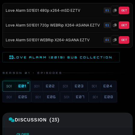
Love Alarm S01E01 480p x264-mSD EZTV
E1
GET
Love Alarm S01E01 720p WEBRip X264-ASiANA EZTV
E1
GET
Love Alarm S01E01 WEBRip X264-ASiANA EZTV
E1
GET
LOVE ALARM (2019) SUB COLLECTION
SEASON 01 · EPISODES
S01
E01
S01
E02
S01
E03
S01
E04
S01
E05
S01
E06
S01
E07
S01
E08
DISCUSSION (25)
← OLDER