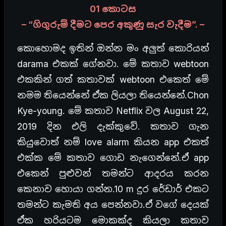
01 කොටස
– “ගිගුරුම් දීමට පෙර අකුණු සැර වැදීම”. –
කොහොමද ඉතින් ඔන්න මං අලුත් කොරියන්
darama එකක් ගේනවා. මේ කතාව webtoon
එකකින් ගත් කතාවක් webtoon එකෙත් මේ
නමම තියෙන්නේ ඒක ලියලා තියෙන්නේ.Chon
Kye-young. මේ කතාව Netflix වල August 22,
2019 දින එලි දැක්කුවේ. කතාව ගැන
කියුවොත් නම් love alarm කියන app එකත්
එක්ක මේ කතාව ගොඩ නැගෙන්නේ.ඒ app
එකෙන් පුළුවන් තමන්ට ආදරය කරන
කෙනාව හොයා ගන්න.10 m දුර රේඩාර් එකට
තමන්ට කැමති අය පෙන්නවා.ඒ වගේ දෙයක්
ඒක හරියටම මොකක්ද කියලා කතාව