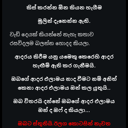
කිස් කරන්න ඕන කියන හැගීම
මුලින් දැනෙන්න ඇති.
වැඩි දෙයක් කියන්නේ නැහැ කතාව
රසවිදලම බලන්න හොදද කියලා.
ආදරය කිරීම යනු යමෙකු කෙරෙහි ආදර
හැඟීම් ඇති කර ගැනීමයි.
ඔබගේ ආදර එලාමය නාද වීමට නම් අනිත්
කෙනා ආදර එලාමය ඔන් කල යුතුයි..
ඔබ විතරයි දන්නේ ඔබගේ ආදර එලාමය
ඔන් ද ඔෆ් ද කියලා…
ඔබට ස්තුතියි.ඊලග කොටසින් නැවත