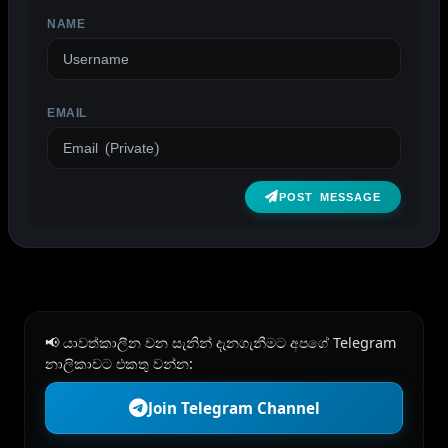
NAME
EMAIL
POST MESSAGE
📢 යාවත්කාලීන වන සැනින් දැනගැනීමට අපගේ Telegram
නාලිකාවට එකතු වන්න:
Join Telegram Channel