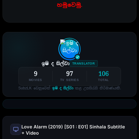
හමුවෙමු.
ඉෂි ද සිල්වා
TRANSLATOR
9
97
106
MOVIES
TV SERIES
TOTAL
SubzLK වෙනුවෙන්
ඉෂි ද සිල්වා
කළ උපසිරැසි නිර්මාණයකි.
Love Alarm (2019) [S01 : E01] Sinhala Subtitle
+ Video