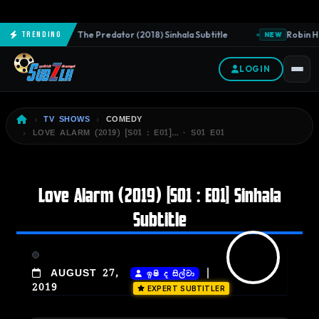
The Predator (2018) Sinhala Subtitle
Robin Ho
Trending
NEW
NEW
LOGIN
TV SHOWS
COMEDY
LOVE ALARM (2019) [S01 : E01]… · S01 E01
Love Alarm (2019) [S01 : E01] Sinhala
Subtitle
|
AUGUST 27,
ඉෂි ද සිල්වා
2019
EXPERT SUBTITLER