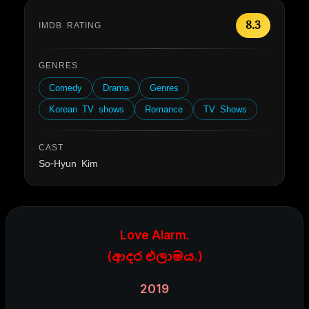
8.3
IMDB RATING
GENRES
Comedy
Drama
Genres
Korean TV shows
Romance
TV Shows
CAST
So-Hyun Kim
Love Alarm.
(ආදර එලාමය.)
2019