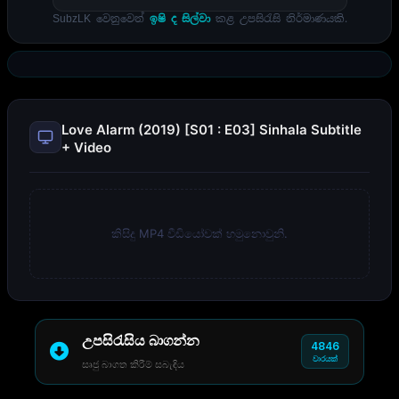
SubzLK වෙනුවෙන්
ඉෂි ද සිල්වා
කළ උපසිරැසි නිර්මාණයකි.
Love Alarm (2019) [S01 : E03] Sinhala Subtitle
+ Video
කිසිදු MP4 වීඩියෝවක් හමුනොවුනි.
උපසිරැසිය බාගන්න
4846
වාරයක්
සෘජු බාගත කිරීම් සබැඳිය