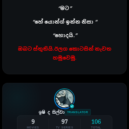
“මට”
“හේ යොන්ග් ඉන්න නිසා “
“හොදයි.”
ඔබට ස්තුතියි.ඊලග කොටසින් නැවත
හමුවෙමු.
ඉෂි ද සිල්වා
TRANSLATOR
9
97
106
MOVIES
TV SERIES
TOTAL