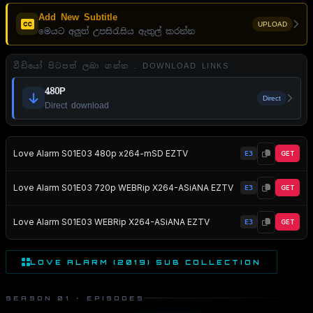
Add New Subtitle
UPLOAD
මෙයට අලුත් උපසිරැසිය ඇතුල් කරන්න
වීඩියෝ පිටපත් ලබා ගන්න . DOWNLOAD LINKS
480P
Direct
Direct download
Love Alarm S01E03 480p x264-mSD EZTV
E3
GET
Love Alarm S01E03 720p WEBRip X264-ASiANA EZTV
E3
GET
Love Alarm S01E03 WEBRip X264-ASiANA EZTV
E3
GET
LOVE ALARM (2019) SUB COLLECTION
SEASON 01 · EPISODES