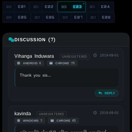
S01
E01
S01
E02
S01
E03
S01
E04
S01
E05
S01
E06
S01
E07
S01
E08
DISCUSSION (7)
Vihanga Induwara
2019-09-01
UNREGISTERED
ANDROID 6
CHROME 75
Thank you sis…
REPLY
kavinda
2019-09-01
UNREGISTERED
WINDOWS 7
CHROME 65