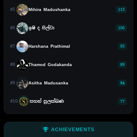
#5
Mihira Madushanka
113
#6
ඉෂි ද සිල්වා
106
#7
Harshana Prathimal
93
#8
Thamod Godakanda
89
#9
Asitha Madusanka
84
#10
සහන් සුලක්ඛණ
77
ACHIEVEMENTS