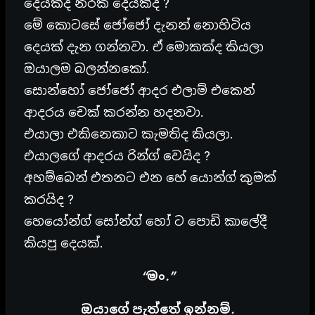
දෙයක්ද නරක දෙයක්ද ?
මේ කොටසේ ජෝජෝ දැනන් නොහිටිය
දෙයක් දැන ගන්නවා. ඒ මොකක්ද කියලා
ඔයාලම බලන්නකෝ.
සොන්හෝ ජෝජෝ ආදර එලාම් එකෙන්
ආදරය චෙක් කරන්න හදනවා.
එයාලා එකිනෙකාට කැමතිද කියලා.
එයාලගේ ආදරය රින්ග් වෙයිද ?
අහම්බෙන් එතනට එන හේ යොන්ග් කුමක්
කරයිද ?
හෙයෝන්ග් සෝන්ග් හෝ ට පොඩි කාලේදී
කියපු දෙයක්.
“මං.”
ඔයාගේ පැත්තේ ඉන්නම්.