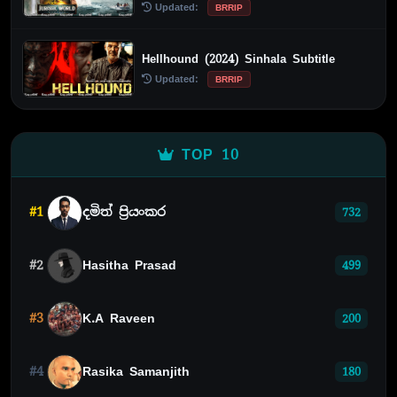
Updated:
BRRIP
Hellhound (2024) Sinhala Subtitle
Updated:
BRRIP
TOP 10
#1
දමිත් ප්‍රියංකර
732
#2
Hasitha Prasad
499
#3
K.A Raveen
200
#4
Rasika Samanjith
180