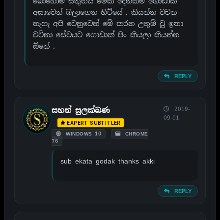
බොහෝම ස්තුතියි මේක දෙනකම් ගොඩාක්
අසාවෙන් බලාගෙන හිට්යේ . කියන්න වචන
නැහැ අපි වෙනුවෙන් මේ කරන උතුම් වූ ඉතා
වටිනා සේවයට ගොඩාක් පිං කියලා කියන්න
ඕනේ .
REPLY
2019-
සහන් සුලක්ඛණ
09-01
EXPERT SUBTITLER
WINDOWS 10
CHROME
76
sub ekata godak thanks akki
REPLY