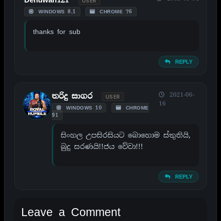
USER
WINDOWS 8.1
CHROME 76
thanks for sub
REPLY
2021-06-
තරිදු සාගර
USER
16
WINDOWS 10
CHROME
91
සිංහල උපසිරසියට බොහොම ස්තුතියි,
බුදු සරණයි!!ජය වේවා!!!
REPLY
Leave a Comment