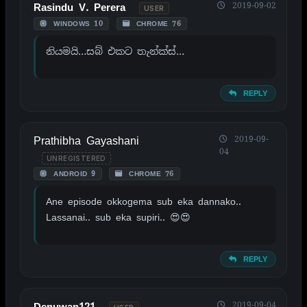
2019-09-02
Rasindu V. Perera
USER
WINDOWS 10
CHROME 76
නියමයි…සබ් එකට තැන්ක්ස්…
REPLY
Prathibha Gayashani
2019-09-
04
UNREGISTERED
ANDROID 9
CHROME 76
Ane episode okkogema sub eka dannako..
Lassanai.. sub eka supiri.. 😍😍
REPLY
2019-09-04
Denuwan121