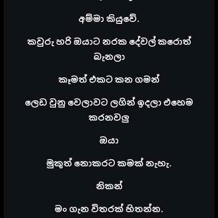
අම්මා කියුවේ.
කවුරු හරි ඔයාට නරක දේවල් කරොත්
බැනලා
කෑමත් එකට කන ගමන්
ලෙඩ වුනු වෙලාවට ලගින් ඉදලා එහෙම
කරනවලු
ඔයා
මුකුත් නොකරට කමක් නැහැ.
නිකන්
මං ගැන විතරක් හිතන්න.