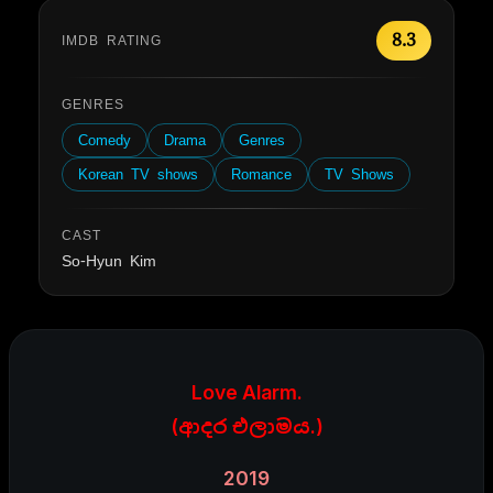
8.3
IMDB RATING
GENRES
Comedy
Drama
Genres
Korean TV shows
Romance
TV Shows
CAST
So-Hyun Kim
Love Alarm.
(ආදර එලාමය.)
2019