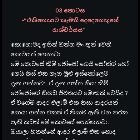
03 කොටස
-“එකිනෙකාට කැමති දෙදෙනෙකුගේ
ආශ්චර්යය”-
කොහොමද ඉතින් ඔන්න මං තුන් වෙනි
කොටසත් ගෙනාවා.
මේ කොටසේ කිම් ජෝජෝ ගෙයි සෝන්ග් හෝ
ගෙයි කිස් එක ගැන මුළු ඉස්කෝලෙම
දැන ගන්නවා. ඒ දැන ගත්ත නිසා කිම්
ජෝජෝගේ නිහඩ ජිවිතයට මොකක් වෙයිද ?
ඒ වගේම ආදර එලාම් එක නිසා ආදරයන්
සොයා ගන්න එකත් ඒ නිසාම ඇති වන නරක
පැති කඩත් මේ කොටසේ පෙන්නනවා.
ඔයාලා හිතන්නේ ආදර එලාම් එක හොද