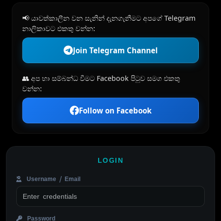
📢 යාවත්කාලීන වන සැනින් දැනගැනීමට අපගේ Telegram
නාලිකාවට එකතු වන්න:
Join Telegram Channel
👥 අප හා සම්බන්ධ වීමට Facebook පිටුව සමග එකතු
වන්න:
Follow on Facebook
LOGIN
Username / Email
Password