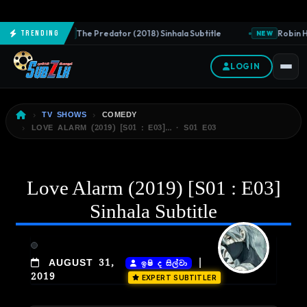
The Predator (2018) Sinhala Subtitle
Robin Ho
Trending
NEW
NEW
LOGIN
TV SHOWS
COMEDY
LOVE ALARM (2019) [S01 : E03]… · S01 E03
Love Alarm (2019) [S01 : E03]
Sinhala Subtitle
|
AUGUST 31,
ඉෂි ද සිල්වා
2019
EXPERT SUBTITLER