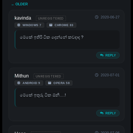
← OLDER
2020-06-27
kavinda
UNREGISTERED
WINDOWS 7
CHROME 83
මේකේ ඉතිරි ටික දෙන්නේ කවදාද ?
REPLY
2020-07-01
Mithun
UNREGISTERED
ANDROID 9
OPERA 58
මේකේ ඉතුරු ටික ඕනි….!
REPLY
2020-07-06