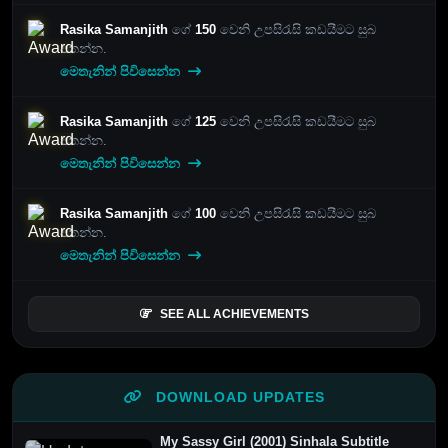
Rasika Samanjith
ගේ
150
වෙනි උපසිරැසි කඩයීමට සුබ
පතන්න.
මෙතැනින් පිවිසෙන්න
Rasika Samanjith
ගේ
125
වෙනි උපසිරැසි කඩයීමට සුබ
පතන්න.
මෙතැනින් පිවිසෙන්න
Rasika Samanjith
ගේ
100
වෙනි උපසිරැසි කඩයීමට සුබ
පතන්න.
මෙතැනින් පිවිසෙන්න
SEE ALL ACHIEVEMENTS
DOWNLOAD UPDATES
My Sassy Girl (2001) Sinhala Subtitle