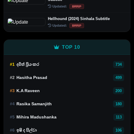
Updated:
BRRIP
Hellhound (2024) Sinhala Subtitle
Updated:
BRRIP
TOP 10
#1
දමිත් ප්‍රියංකර
734
#2
Hasitha Prasad
499
#3
K.A Raveen
200
#4
Rasika Samanjith
180
#5
Mihira Madushanka
113
#6
ඉෂි ද සිල්වා
106