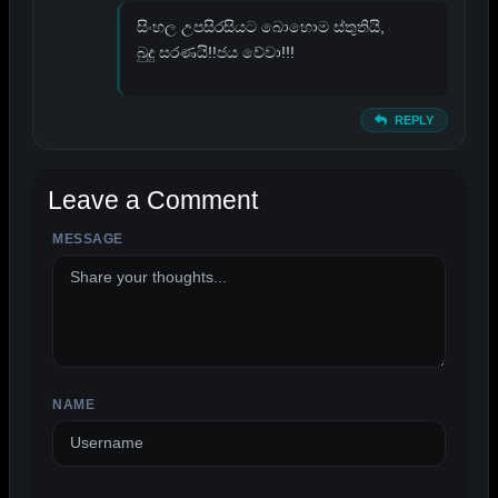
සිංහල උපසිරසියට බොහොම ස්තුතියි,
බුදු සරණයි!!ජය වේවා!!!
REPLY
Leave a Comment
MESSAGE
ALTERNATIVE:
NAME