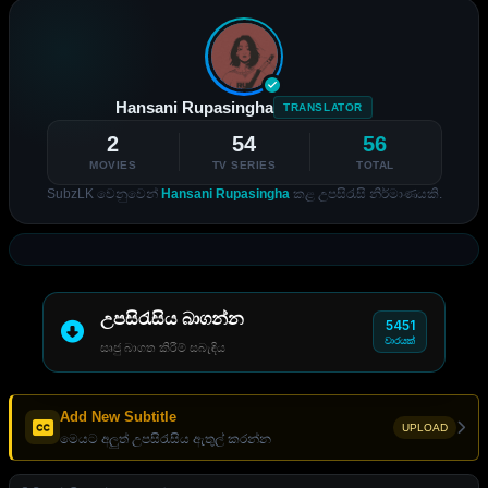
Hansani Rupasingha
TRANSLATOR
2
54
56
MOVIES
TV SERIES
TOTAL
SubzLK වෙනුවෙන්
Hansani Rupasingha
කළ උපසිරැසි නිර්මාණයකි.
උපසිරැසිය බාගන්න
5451
වාරයක්
සෘජු බාගත කිරීම් සබැඳිය
Add New Subtitle
UPLOAD
මෙයට අලුත් උපසිරැසිය ඇතුල් කරන්න