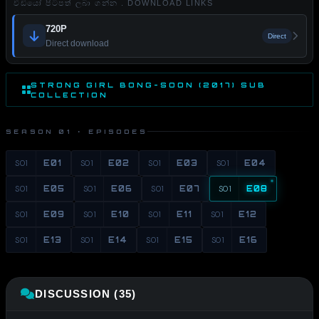
වීඩියෝ පිටපත් ලබා ගන්න . DOWNLOAD LINKS
720P
Direct
Direct download
STRONG GIRL BONG-SOON (2017) SUB
COLLECTION
SEASON 01 · EPISODES
S01
E01
S01
E02
S01
E03
S01
E04
S01
E05
S01
E06
S01
E07
S01
E08
S01
E09
S01
E10
S01
E11
S01
E12
S01
E13
S01
E14
S01
E15
S01
E16
DISCUSSION (35)