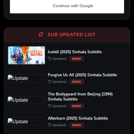
Continue with Google
Alternative:
SUB UPDATED LIST
Icefall (2025) Sinhala Subtitle
Updated:
BRRIP
Forgive Us All (2025) Sinhala Subtitle
Updated:
BRRIP
The Bodyguard from Beijing (1994)
Sinhala Subtitle
Updated:
BRRIP
Afterburn (2025) Sinhala Subtitle
Updated:
BRRIP