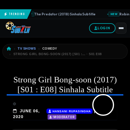
The Predator (2018) Sinhala Subtitle
Robin 
Trending
NEW
NEW
LOGIN
TV SHOWS
COMEDY
STRONG GIRL BONG-SOON (2017) [S01 :… · S01 E08
Strong Girl Bong-soon (2017)
[S01 : E08] Sinhala Subtitle
JUNE 06,
|
HANSANI RUPASINGHA
2020
MODERATOR