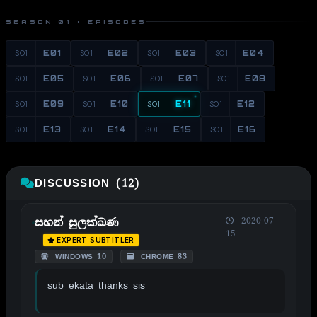
SEASON 01 · EPISODES
S01
E01
S01
E02
S01
E03
S01
E04
S01
E05
S01
E06
S01
E07
S01
E08
S01
E09
S01
E10
S01
E11
S01
E12
S01
E13
S01
E14
S01
E15
S01
E16
DISCUSSION (12)
2020-07-
සහන් සුලක්ඛණ
15
EXPERT SUBTITLER
WINDOWS 10
CHROME 83
sub ekata thanks sis