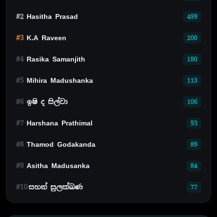
#2
Hasitha Prasad
499
#3
K.A Raveen
200
#4
Rasika Samanjith
180
#5
Mihira Madushanka
113
#6
ඉෂි ද සිල්වා
106
#7
Harshana Prathimal
93
#8
Thamod Godakanda
89
#9
Asitha Madusanka
84
#10
සහන් සුලක්ඛණ
77