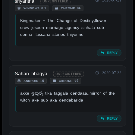
sriyantha
2020-07-21
UNREGISTERED
WINDOWS 8.1
CHROME 84
Kingmaker – The Change of Destiny,flower
crew joseon marriage agency sinhala sub
denna .lassana stories thiyenne
REPLY
Sahan bhagya
2020-07-22
UNREGISTERED
ANDROID 10
CHROME 79
akke ඉතුරු tika taggala dendaaa..mirror of the
witch ake sub aka dendabarida
REPLY