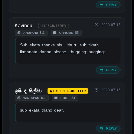
REPLY
Kavindu
2020-07-15
UNREGISTERED
ANDROID 8.1
CHROME 83
Sub ekata thanks sis….ithuru sub tikath
ikmanata danna please…:hugging::hugging:
REPLY
2020-07-15
ඉෂි ද සිල්වා
EXPERT SUBTITLER
WINDOWS 8.1
EDGE 83
sub ekata thanx dear.
REPLY