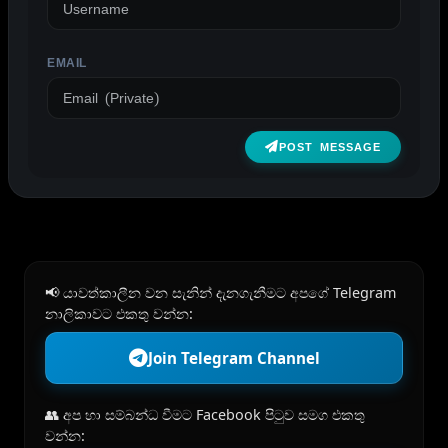
EMAIL
POST MESSAGE
📢 යාවත්කාලීන වන සැනින් දැනගැනීමට අපගේ Telegram
නාලිකාවට එකතු වන්න:
Join Telegram Channel
👥 අප හා සම්බන්ධ වීමට Facebook පිටුව සමග එකතු
වන්න: