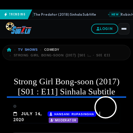
The Predator (2018) Sinhala Subtitle
Robin Ho
Trending
NEW
NEW
LOGIN
TV SHOWS
COMEDY
STRONG GIRL BONG-SOON (2017) [S01 :… · S01 E11
Strong Girl Bong-soon (2017)
[S01 : E11] Sinhala Subtitle
|
JULY 14,
HANSANI RUPASINGHA
2020
MODERATOR