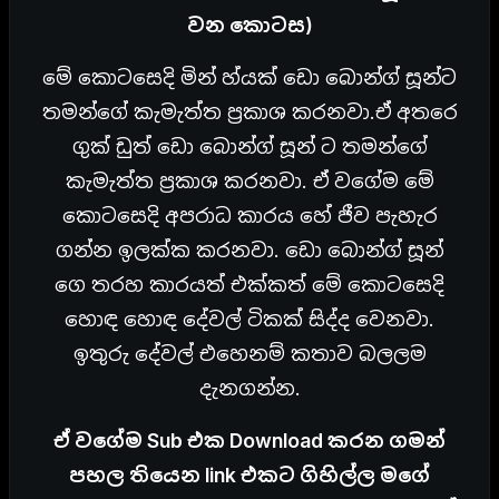
වන කොටස)
මේ කොටසෙදි මින් හ්යක් ඩො බොන්ග් සූන්ට
තමන්ගේ කැමැත්ත ප්‍රකාශ කරනවා.ඒ අතරෙ
ගුක් ඩුත් ඩො බොන්ග් සූන් ට තමන්ගේ
කැමැත්ත ප්‍රකාශ කරනවා. ඒ වගේම මේ
කොටසෙදි අපරාධ කාරය හේ ජීව පැහැර
ගන්න ඉලක්ක කරනවා. ඩො බොන්ග් සූන්
ගෙ තරහ කාරයත් එක්කත් මේ කොටසෙදි
හොඳ හොඳ දේවල් ටිකක් සිද්ද වෙනවා.
ඉතුරු දේවල් එහෙනම් කතාව බලලම
දැනගන්න.
ඒ වගේම Sub එක Download කරන ගමන්
පහල තියෙන link එකට ගිහිල්ල මගේ