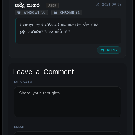
2021-06-18
තරිදු සාගර
USER
WINDOWS 10
CHROME 91
සිංහල උපසිරසියට බොහොම ස්තුතියි,
බුදු සරණයි!!ජය වේවා!!!
REPLY
Leave a Comment
MESSAGE
ALTERNATIVE:
NAME