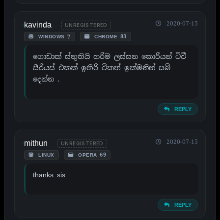
kavinda
2020-07-15
UNREGISTERED
WINDOWS 7
CHROME 83
ගොඩාක් ස්තුතියි හරිම ලස්සන කොරියන් ටිවී
සීරියස් එකක් ඉතිරි ටිකත් ඉක්මනින් සබ්
දෙන්න .
REPLY
mithun
2020-07-15
UNREGISTERED
LINUX
OPERA 69
thanks sis
REPLY