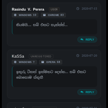
2020-07-15
Rasindu V. Perera
USER
WINDOWS 10
CHROME 83
නියමයි…. සබ් එකට තැන්ක්ස්…
REPLY
KaSSa
2020-07-20
UNREGISTERED
WINDOWS 7
OPERA 68
ඉතුරු ටිකත් ඉක්මනට දෙන්න… සබ් එකට
බොහොම ස්තුතී
REPLY