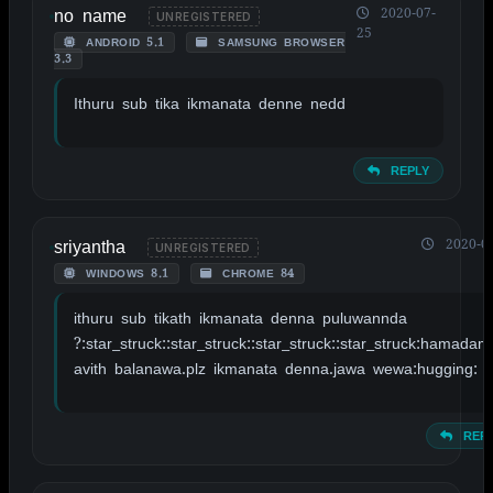
no name
2020-07-
UNREGISTERED
25
ANDROID 5.1
SAMSUNG BROWSER
3.3
Ithuru sub tika ikmanata denne nedd
REPLY
sriyantha
2020-07
UNREGISTERED
WINDOWS 8.1
CHROME 84
ithuru sub tikath ikmanata denna puluwannda
?:star_struck::star_struck::star_struck::star_struck:hamadam
avith balanawa.plz ikmanata denna.jawa wewa:hugging:
REPL