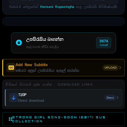
SubzLK වෙනුවෙන්
Hansani Rupasingha
කළ උපසිරැසි නිර්මාණයකි.
උපසිරැසිය බාගන්න
3674
වාරයක්
සෘජු බාගත කිරීම් සබැඳිය
Add New Subtitle
UPLOAD
මෙයට අලුත් උපසිරැසිය ඇතුල් කරන්න
වීඩියෝ පිටපත් ලබා ගන්න . DOWNLOAD LINKS
720P
Direct
Direct download
STRONG GIRL BONG-SOON (2017) SUB
COLLECTION