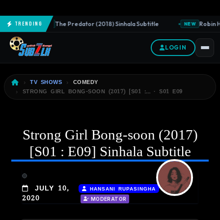
The Predator (2018) Sinhala Subtitle
Robin Ho
Trending
NEW
NEW
LOGIN
TV SHOWS
COMEDY
STRONG GIRL BONG-SOON (2017) [S01 :… · S01 E09
Strong Girl Bong-soon (2017)
[S01 : E09] Sinhala Subtitle
|
JULY 10,
HANSANI RUPASINGHA
2020
MODERATOR