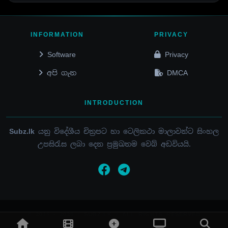
INFORMATION
PRIVACY
Software
Privacy
අපි ගැන
DMCA
INTRODUCTION
Subz.lk
යනු විදේශීය චිත්‍රපට හා ටෙලිකථා මාලාවන්ට සිංහල
උපසිරැස ලබා දෙන ප්‍රමුඛතම වෙබ් අඩවියයි.
© 2015 - 2026 / SUBZ.LK / ALL RIGHTS RESERVED