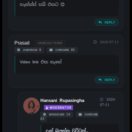
තෑන්ක්ස් සබ් එකට 😊
REPLY
Prasad
2020-07-11
UNREGISTERED
ANDROID 8
CHROME 83
Video link එක නැනේ
REPLY
2020-
Hansani Rupasingha
07-11
MODERATOR
WINDOWS 10
CHROME
83
දැන් බලන්න චුට්ටක්..