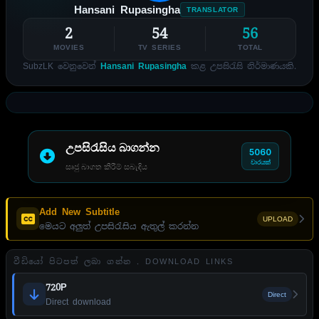
Hansani Rupasingha
TRANSLATOR
2
54
56
MOVIES
TV SERIES
TOTAL
SubzLK වෙනුවෙන්
Hansani Rupasingha
කළ උපසිරැසි නිර්මාණයකි.
උපසිරැසිය බාගන්න
5060
වාරයක්
සෘජු බාගත කිරීම් සබැඳිය
Add New Subtitle
UPLOAD
මෙයට අලුත් උපසිරැසිය ඇතුල් කරන්න
වීඩියෝ පිටපත් ලබා ගන්න . DOWNLOAD LINKS
720P
Direct
Direct download