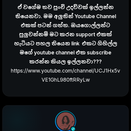
ඒ වගේම තව පුංචි උදව්වක් ඉල්ලන්න
තියෙනවා. මම අලුතින් Youtube Channel
එකක් පටන් ගත්ත. ඔයගොල්ලන්ට
පුලුවන්නම් මට කරන support එකක්
හැටියට පහල තියෙන link එකට ගිහිල්ල
මගේ youtube channel එක subscribe
කරන්න කියල ඉල්ලනවා???
https://www.youtube.com/channel/UCJ1Hx5v
VE1GhL980ftRRyLw