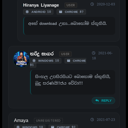
2020-12-03
Hiranya Liyanage
USER
ANDROID 10
CHROME 87
අනේ download උනා…බොහෝම ස්තූතියි.
2021-06-
තරිදු සාගර
USER
18
WINDOWS 10
CHROME
91
සිංහල උපසිරසියට බොහොම ස්තුතියි,
බුදු සරණයි!!ජය වේවා!!!
REPLY
Amaya
2021-07-23
UNREGISTERED
WINDOWS 10
CHROME 92