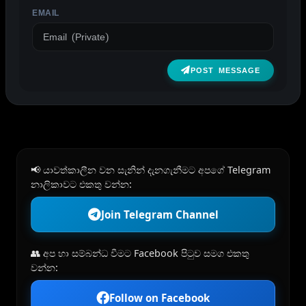
EMAIL
POST MESSAGE
📢 යාවත්කාලීන වන සැනින් දැනගැනීමට අපගේ Telegram
නාලිකාවට එකතු වන්න:
Join Telegram Channel
👥 අප හා සම්බන්ධ වීමට Facebook පිටුව සමග එකතු
වන්න:
Follow on Facebook