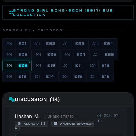
STRONG GIRL BONG-SOON (2017) SUB
COLLECTION
SEASON 01 · EPISODES
S01
E01
S01
E02
S01
E03
S01
E04
S01
E05
S01
E06
S01
E07
S01
E08
S01
E09
S01
E10
S01
E11
S01
E12
S01
E13
S01
E14
S01
E15
S01
E16
DISCUSSION (14)
Hashan M.
2020-07-
UNREGISTERED
10
ANDROID 4.2
ANDROID BROWSER
4