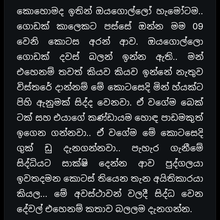
කොහොමද ඉතින් ඔයගොල්ලෝ හැමෝටම..
ගොඩක් කාලෙකට පස්සේ ඔන්න මම 09
වෙනි කොටස අරන් ආව. ඔයගොල්ලො
ගොඩක් දවස් බලන් ඉන්න ඇති.. මන්
එහෙනම් තවත් කියව කියව ඉන්නේ නැතුව
විස්තරේ දාන්නම් මේ කොටසෙදි මින් හ්යක්ට
පිහි ඇනුමක් සිද්ද වෙනවා. ඒ වගේම බෙක්
ටක් සහ එයාගේ කණ්‌ඩායම හොඳ පාඩමකුත්
ඉගෙන ගන්නවා.. ඒ වගේම මේ කොටසෙදි
ගුක් ඩු දැනගන්නවා.. පැහැර ගැනීමේ
සිද්ධියට සාක්ෂි දෙන්න ආව පුද්ගලයා
ඉවතදමන කොටස් තියෙන තැන අයිතිකාරයා
කියල… මේ අවස්ථාවන් වලදී සිද්ධ වෙන
දේවල් එහෙනම් කතාව බලලම දැනගන්න.