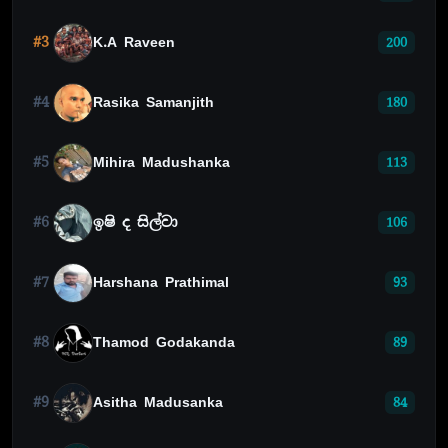
#3
K.A Raveen
200
#4
Rasika Samanjith
180
#5
Mihira Madushanka
113
#6
ඉෂි ද සිල්වා
106
#7
Harshana Prathimal
93
#8
Thamod Godakanda
89
#9
Asitha Madusanka
84