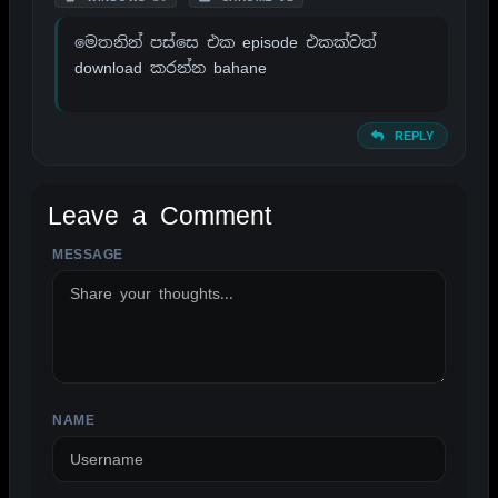
‌මෙතනින් පස්සෙ එක episode එකක්වත්
download කරන්න bahane
REPLY
Leave a Comment
MESSAGE
ALTERNATIVE:
NAME