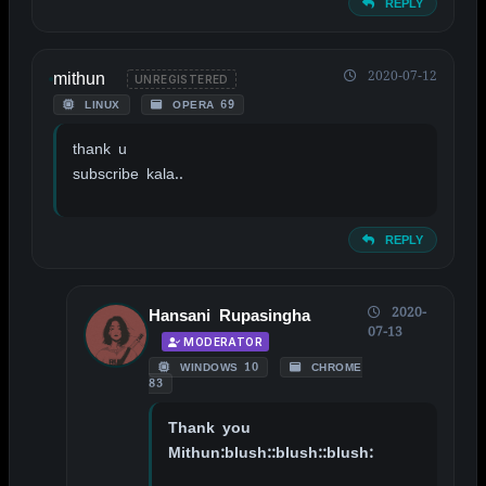
REPLY
mithun
2020-07-12
UNREGISTERED
LINUX
OPERA 69
thank u
subscribe kala..
REPLY
2020-
Hansani Rupasingha
07-13
MODERATOR
WINDOWS 10
CHROME
83
Thank you
Mithun:blush::blush::blush: