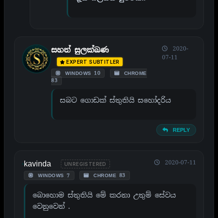
2020-
සහන් සුලක්ඛණ
07-11
EXPERT SUBTITLER
WINDOWS 10
CHROME
83
සබට ගොඩක් ස්තුතියි සහෝදරිය
REPLY
kavinda
2020-07-11
UNREGISTERED
WINDOWS 7
CHROME 83
බොහොම ස්තුතියි මේ කරනා උතුම් සේවය
වෙනුවෙන් .