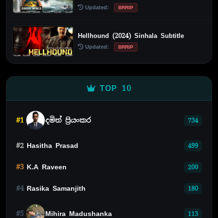
Updated:
BRRIP
Hellhound (2024) Sinhala Subtitle
Updated:
BRRIP
TOP 10
#1
දමිත් ප්‍රියංකර
734
#2
Hasitha Prasad
499
#3
K.A Raveen
200
#4
Rasika Samanjith
180
#5
Mihira Madushanka
113