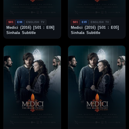
S01
E06
ENGLISH TV
S01
E05
ENGLISH TV
Medici (2016) [S01 : E06]
Medici (2016) [S01 : E05]
Sinhala Subtitle
Sinhala Subtitle