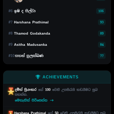
#6
ඉෂි ද සිල්වා
106
#7
Harshana Prathimal
93
#8
Thamod Godakanda
89
#9
Asitha Madusanka
84
#10
සහන් සුලක්ඛණ
77
ACHIEVEMENTS
දමිත් ප්‍රියංකර
ගේ
100
වෙනි උපසිරැසි කඩයීමට සුබ
පතන්න.
මෙතැනින් පිවිසෙන්න
Harshana Prathimal
ගේ
50
වෙනි උපසිරැසි කඩයීමට සුබ