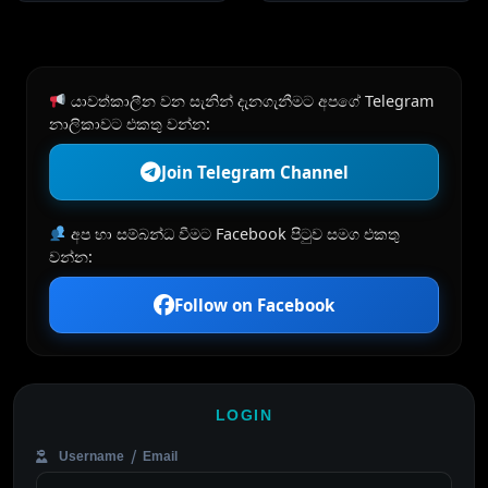
යාවත්කාලීන වන සැනින් දැනගැනීමට අපගේ Telegram
නාලිකාවට එකතු වන්න:
Join Telegram Channel
අප හා සම්බන්ධ වීමට Facebook පිටුව සමග එකතු
වන්න:
Follow on Facebook
LOGIN
Username / Email