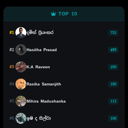
TOP 10
#1
දමිත් ප්‍රියංකර
732
#2
Hasitha Prasad
499
#3
K.A Raveen
200
#4
Rasika Samanjith
180
#5
Mihira Madushanka
113
#6
ඉෂි ද සිල්වා
106