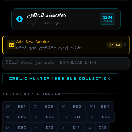
උපසිරැසිය බාගන්න
3234
වාරයක්
සෘජු බාගත කිරීම් සබැඳිය
Add New Subtitle
UPLOAD
මෙයට අලුත් උපසිරැසිය ඇතුල් කරන්න
වීඩියෝ පිටපත් ලබා ගන්න . DOWNLOAD LINKS
RELIC HUNTER 1999 SUB COLLECTION
SEASON 01 · EPISODES
S01
E01
S01
E02
S01
E03
S01
E04
S01
E05
S01
E06
S01
E07
S01
E08
S01
E09
S01
E10
S01
E11
S01
E12