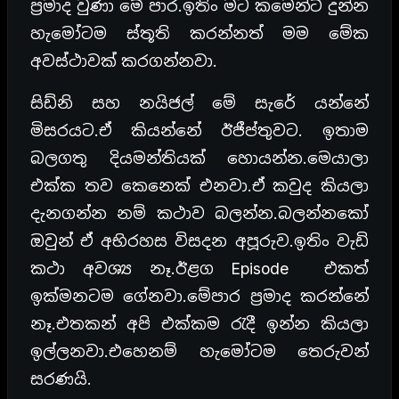
ප්‍රමාද වුණා මේ පාර.ඉතිං මට කමෙන්ට් දුන්න
හැමෝටම ස්තූති කරන්නත් මම මේක
අවස්ථාවක් කරගන්නවා.
සිඩ්නි සහ නයිජල් මේ සැරේ යන්නේ
මිසරයට.ඒ කියන්නේ ඊජීප්තුවට. ඉතාම
බලගතු දියමන්තියක් හොයන්න.මෙයාලා
එක්ක තව කෙනෙක් එනවා.ඒ කවුද කියලා
දැනගන්න නම් කථාව බලන්න.බලන්නකෝ
ඔවුන් ඒ අභිරහස විසදන අපූරුව.ඉතිං වැඩි
කථා අවශ්‍ය නෑ.ඊළග Episode එකත්
ඉක්මනටම ගේනවා.මේපාර ප්‍රමාද කරන්නේ
නෑ.එතකන් අපි එක්කම රැදී ඉන්න කියලා
ඉල්ලනවා.එහෙනම් හැමෝටම තෙරුවන්
සරණයි.