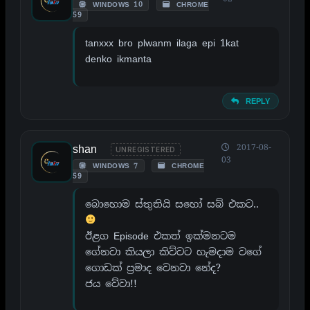
WINDOWS 10
CHROME
59
tanxxx bro plwanm ilaga epi 1kat
denko ikmanta
REPLY
shan
2017-08-
UNREGISTERED
03
WINDOWS 7
CHROME
59
බොහොම ස්තුතියි සහෝ සබ් එකට..
ඊළග Episode එකත් ඉක්මනටම
ගේනවා කියලා කිව්වට හැමදාම වගේ
ගොඩක් ප්‍රමාද වෙනවා නේද?
ජය වේවා!!