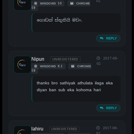
02
WINDOWS 10
CHROME
59
ගොඩක් ස්තුතියි මචං.
REPLY
Nipun
2017-08-
UNREGISTERED
02
WINDOWS 8.1
CHROME
59
thanks bro sathiyak athulata ilaga eka
diyan ban sub eka kohoma hari
REPLY
lahiru
2017-08-
UNREGISTERED
02