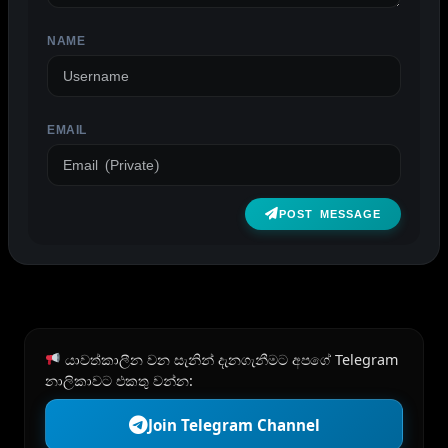
NAME
EMAIL
POST MESSAGE
යාවත්කාලීන වන සැනින් දැනගැනීමට අපගේ Telegram
නාලිකාවට එකතු වන්න:
Join Telegram Channel