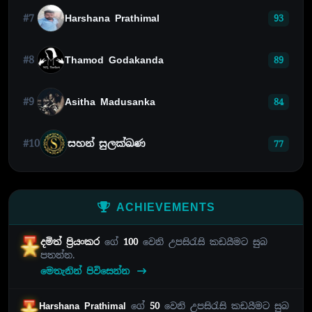
#7
Harshana Prathimal
93
#8
Thamod Godakanda
89
#9
Asitha Madusanka
84
#10
සහන් සුලක්ඛණ
77
ACHIEVEMENTS
දමිත් ප්‍රියංකර
ගේ
100
වෙනි උපසිරැසි කඩයීමට සුබ
පතන්න.
මෙතැනින් පිවිසෙන්න
Harshana Prathimal
ගේ
50
වෙනි උපසිරැසි කඩයීමට සුබ