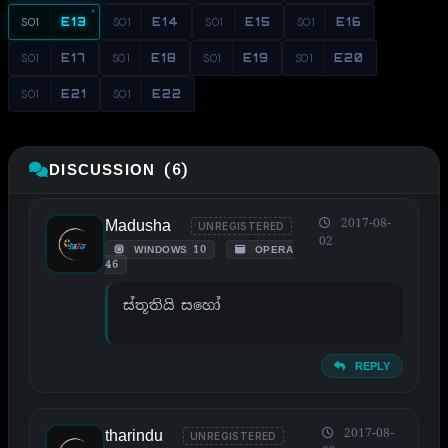
S01
E13
S01
E14
S01
E15
S01
E16
S01
E17
S01
E18
S01
E19
S01
E20
S01
E21
S01
E22
DISCUSSION (6)
Madusha
2017-08-
UNREGISTERED
02
WINDOWS 10
OPERA
46
ස්තූතියි සහෝ
REPLY
tharindu
2017-08-
UNREGISTERED