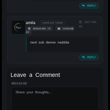
REPLY
amila
2017-08-
UNREGISTERED
05
WINDOWS 10
CHROME
60
next sub denne naddda
REPLY
Leave a Comment
MESSAGE
ALTERNATIVE: