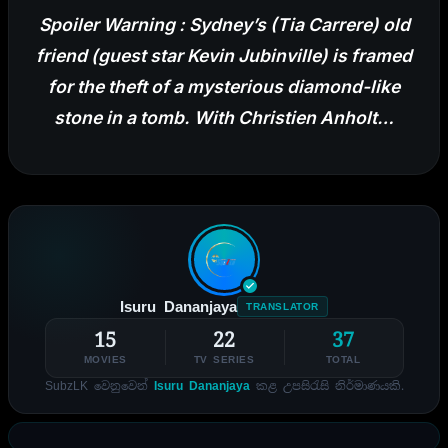
Spoiler Warning : Sydney’s (Tia Carrere) old
friend (guest star Kevin Jubinville) is framed
for the theft of a mysterious diamond-like
stone in a tomb. With Christien Anholt…
Isuru Dananjaya
TRANSLATOR
15
22
37
MOVIES
TV SERIES
TOTAL
SubzLK වෙනුවෙන්
Isuru Dananjaya
කළ උපසිරැසි නිර්මාණයකි.