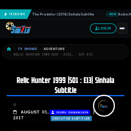
The Predator (2018) Sinhala Subtitle
Robin Ho
Trending
NEW
NEW
LOGIN
TV SHOWS
ADVENTURE
RELIC HUNTER 1999 [S01 : E13]… · S01 E13
Relic Hunter 1999 [S01 : E13] Sinhala
Subtitle
|
AUGUST 01,
ISURU DANANJAYA
2017
EXECUTIVE SUBTITLER