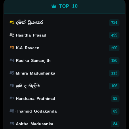
TOP 10
#1
දමිත් ප්‍රියංකර
734
#2
Hasitha Prasad
499
#3
K.A Raveen
200
#4
Rasika Samanjith
180
#5
Mihira Madushanka
113
#6
ඉෂි ද සිල්වා
106
#7
Harshana Prathimal
93
#8
Thamod Godakanda
89
#9
Asitha Madusanka
84