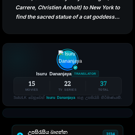
Carrere, Christien Anholt) to New York to
find the sacred statue of a cat goddess…
Isuru Dananjaya
TRANSLATOR
15
22
37
MOVIES
TV SERIES
TOTAL
SubzLK වෙනුවෙන්
Isuru Dananjaya
කළ උපසිරැසි නිර්මාණයකි.
උපසිරැසිය බාගන්න
3134