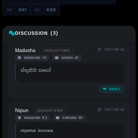
S01
E21
S01
E22
DISCUSSION (3)
Madusha
2017-08-14
UNREGISTERED
WINDOWS 10
OPERA 47
ස්තූතියි සහෝ
REPLY
Nipun
2017-08-14
UNREGISTERED
WINDOWS 8.1
CHROME 60
niyamai isuruwa