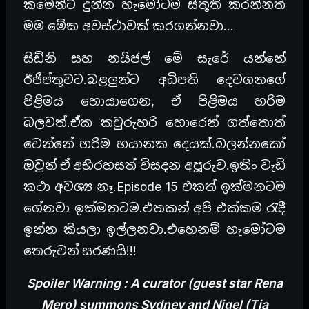
කමෙන්ට් දුන්න හැමෝටම ස්තූති කරන්නත්
මම මේක අවස්ථාවක් කරගන්නවා…
සිඩ්නි සහ නයිජල් මේ සැරේ යන්නේ
ඊජීප්තුවට.බළලුන්ට අධිපති දෙවගනගේ
පිළිමය හොයාගෙන, ඒ පිළිමය හරිම
බලවත්.ඒක කවුරුහරි හොරෙන් ගත්තොත්
වෙන්නේ හරිම භයානක දෙයක්.බලන්නකෝ
ඔවුන් ඒ අභිරහසත් විසදන අපූරුව.ඉතිං වැඩි
කථා අවශ්‍ය නෑ.Episode 15 එකත් ඉක්මනටම
ගේනවා ඉක්මනටම.එතකන් අපි එක්කම රැදී
ඉන්න කියලා ඉල්ලනවා.එහෙනම් හැමෝටම
තෙරුවන් සරණයි!!!
Spoiler Warning : A curator (guest star Rena
Mero) summons Sydney and Nigel (Tia