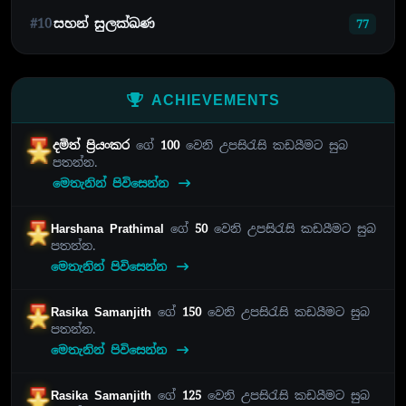
#10
සහන් සුලක්ඛණ
77
ACHIEVEMENTS
දමිත් ප්‍රියංකර
ගේ
100
වෙනි උපසිරැසි කඩයීමට සුබ
පතන්න.
මෙතැනින් පිවිසෙන්න
Harshana Prathimal
ගේ
50
වෙනි උපසිරැසි කඩයීමට සුබ
පතන්න.
මෙතැනින් පිවිසෙන්න
Rasika Samanjith
ගේ
150
වෙනි උපසිරැසි කඩයීමට සුබ
පතන්න.
මෙතැනින් පිවිසෙන්න
Rasika Samanjith
ගේ
125
වෙනි උපසිරැසි කඩයීමට සුබ