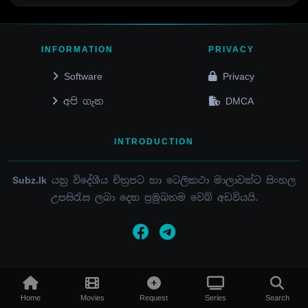
INFORMATION
PRIVACY
Software
Privacy
අපි ගැන
DMCA
INTRODUCTION
Subz.lk
යනු විදේශීය චිත්‍රපට හා ටෙලිකථා මාලාවන්ට සිංහල
උපසිරැස ලබා දෙන ප්‍රමුඛතම වෙබ් අඩවියයි.
© 2015 - 2026 / SUBZ.LK / ALL RIGHTS RESERVED
Home
Movies
Request
Series
Search