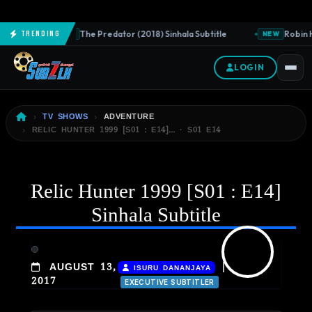
The Predator (2018) Sinhala Subtitle
Robin H
Trending
NEW
NEW
LOGIN
TV SHOWS
ADVENTURE
RELIC HUNTER 1999 [S01 : E14]… · S01 E14
Relic Hunter 1999 [S01 : E14]
Sinhala Subtitle
|
AUGUST 13,
ISURU DANANJAYA
2017
EXECUTIVE SUBTITLER