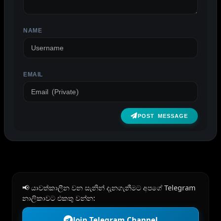
NAME
EMAIL
POST MESSAGE
📢 යාවත්කාලීන වන සැනින් දැනගැනීමට අපගේ Telegram
නාලිකාවට එකතු වන්න:
Join Telegram Channel