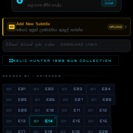
වාරයක්
සෘජු බාගත කිරීම් සබැඳිය
Add New Subtitle
UPLOAD
මෙයට අලුත් උපසිරැසිය ඇතුල් කරන්න
වීඩියෝ පිටපත් ලබා ගන්න . DOWNLOAD LINKS
RELIC HUNTER 1999 SUB COLLECTION
SEASON 01 · EPISODES
S01
E01
S01
E02
S01
E03
S01
E04
S01
E05
S01
E06
S01
E07
S01
E08
S01
E09
S01
E10
S01
E11
S01
E12
S01
E13
S01
E14
S01
E15
S01
E16
S01
E17
S01
E18
S01
E19
S01
E20