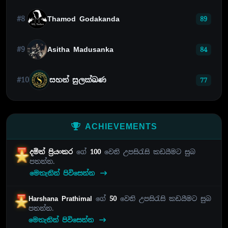
#8
Thamod Godakanda
89
#9
Asitha Madusanka
84
#10
සහන් සුලක්ඛණ
77
ACHIEVEMENTS
දමිත් ප්‍රියංකර
ගේ
100
වෙනි උපසිරැසි කඩයීමට සුබ
පතන්න.
මෙතැනින් පිවිසෙන්න
Harshana Prathimal
ගේ
50
වෙනි උපසිරැසි කඩයීමට සුබ
පතන්න.
මෙතැනින් පිවිසෙන්න