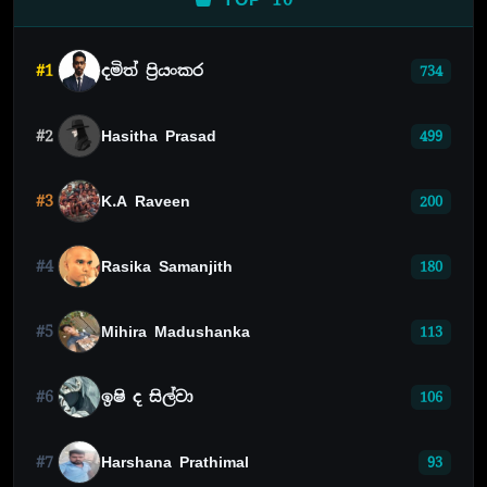
#1
දමිත් ප්‍රියංකර
734
#2
Hasitha Prasad
499
#3
K.A Raveen
200
#4
Rasika Samanjith
180
#5
Mihira Madushanka
113
#6
ඉෂි ද සිල්වා
106
#7
Harshana Prathimal
93