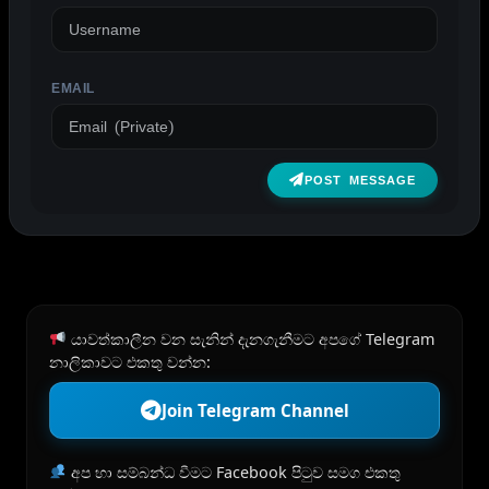
EMAIL
POST MESSAGE
යාවත්කාලීන වන සැනින් දැනගැනීමට අපගේ Telegram
නාලිකාවට එකතු වන්න:
Join Telegram Channel
අප හා සම්බන්ධ වීමට Facebook පිටුව සමග එකතු