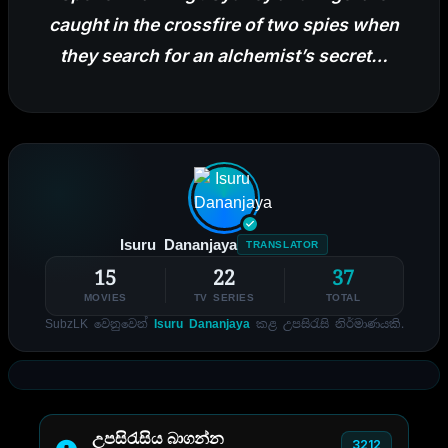
caught in the crossfire of two spies when
they search for an alchemist’s secret…
Isuru Dananjaya
TRANSLATOR
15
22
37
MOVIES
TV SERIES
TOTAL
SubzLK වෙනුවෙන්
Isuru Dananjaya
කළ උපසිරැසි නිර්මාණයකි.
උපසිරැසිය බාගන්න
3212