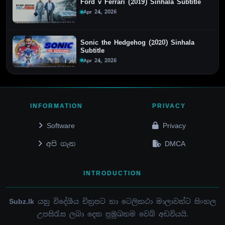
Ford v Ferrari (2019) Sinhala Subtitle
Apr 24, 2026
Sonic the Hedgehog (2020) Sinhala
Subtitle
Apr 24, 2026
INFORMATION
PRIVACY
Software
Privacy
අපි ගැන
DMCA
INTRODUCTION
Subz.lk
යනු විදේශීය චිත්‍රපට හා ටෙලිකථා මාලාවන්ට සිංහල
උපසිරැස ලබා දෙන ප්‍රමුඛතම වෙබ් අඩවියයි.