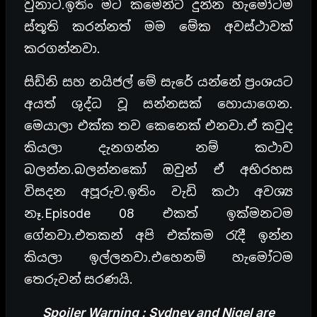
වුනාට.ඉතිං මට කමෙන්ට් දුන්න හැමෝටම
ස්තූති කරන්නත් මම මේක අවස්ථාවක්
කරගන්නවා.
සිඩ්නි සහ නයිජල් මේ සැරේ යන්නේ ප්‍රංශයට
අයත් ශුද්ධ වූ සන්නසක් හොයාගෙන.
මෙයාලා එක්ක තව කෙනෙක් එනවා.ඒ කවුද
කියලා දැනගන්න නම් කථාව
බලන්න.බලන්නකෝ ඔවුන් ඒ අභිරහස
විසදන අපූරුව.ඉතිං වැඩි කථා අවශ්‍ය
නෑ.Episode 08 එකත් ඉක්මනටම
ගේනවා.එතකන් අපි එක්කම රැදී ඉන්න
කියලා ඉල්ලනවා.එහෙනම් හැමෝටම
තෙරුවන් සරණයි.
Spoiler Warning : Sydney and Nigel are