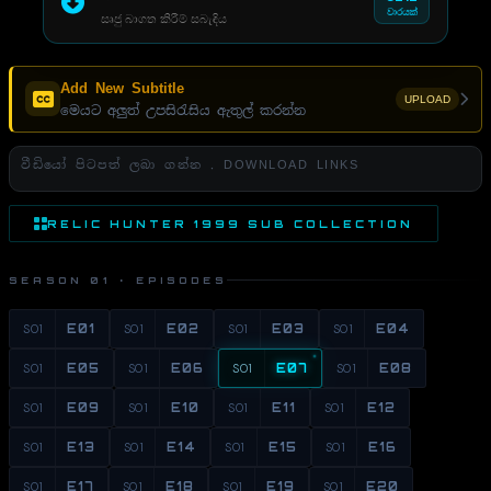
වාරයක්
සෘජු බාගත කිරීම් සබැඳිය
Add New Subtitle
UPLOAD
මෙයට අලුත් උපසිරැසිය ඇතුල් කරන්න
වීඩියෝ පිටපත් ලබා ගන්න . DOWNLOAD LINKS
RELIC HUNTER 1999 SUB COLLECTION
SEASON 01 · EPISODES
S01
E01
S01
E02
S01
E03
S01
E04
S01
E05
S01
E06
S01
E07
S01
E08
S01
E09
S01
E10
S01
E11
S01
E12
S01
E13
S01
E14
S01
E15
S01
E16
S01
E17
S01
E18
S01
E19
S01
E20