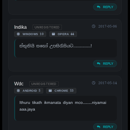
REPLY
Indika
2017-05-06
UNREGISTERED
WINDOWS 10
OPERA 44
ස්තුතියි සහෝ උපසිරැසියට……………!
REPLY
Wdc
2017-05-14
UNREGISTERED
ANDROID 5
CHROME 53
Ithuru tikath ikmanata diyan mco……..niyamai
aaa.jaya
REPLY