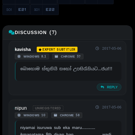
S01
E21
S01
E22
DISCUSSION (7)
2017-05-06
kavisha
EXPERT SUBTITLER
WINDOWS 8.1
CHROME 57
බොහොම ස්තුතියි සහෝ උපසිරැසියට…ජය!!!
REPLY
nipun
2017-05-06
UNREGISTERED
WINDOWS 10
CHROME 58
niyamai isuruwa sub eka maru………..
ikmanatama 8th diyan ban……………………wadi