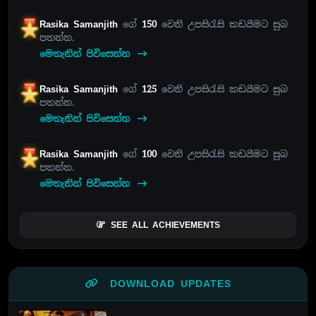
Rasika Samanjith
ගේ
150
වෙනි උපසිරැසි කඩයීමට සුබ
පතන්න.
මෙතැනින් පිවිසෙන්න
Rasika Samanjith
ගේ
125
වෙනි උපසිරැසි කඩයීමට සුබ
පතන්න.
මෙතැනින් පිවිසෙන්න
Rasika Samanjith
ගේ
100
වෙනි උපසිරැසි කඩයීමට සුබ
පතන්න.
මෙතැනින් පිවිසෙන්න
SEE ALL ACHIEVEMENTS
DOWNLOAD UPDATES