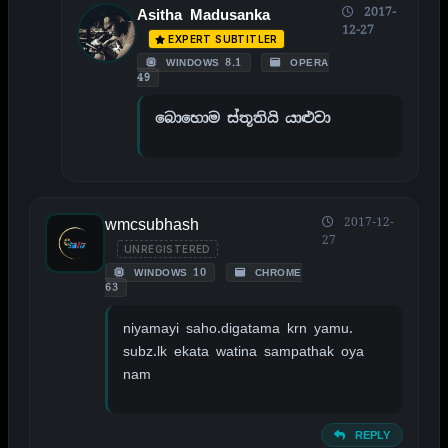
2017-
Asitha Madusanka
12-27
EXPERT SUBTITLER
WINDOWS 8.1
OPERA
49
බොහොම ස්තූතියි යාළුවා
wmcsubhash
2017-12-
27
UNREGISTERED
WINDOWS 10
CHROME
63
niyamayi saho.digatama krn yamu.
subz.lk ekata watina sampathak oya
nam
REPLY