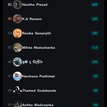
#2
Hasitha Prasad
499
#3
K.A Raveen
200
#4
Rasika Samanjith
180
#5
Mihira Madushanka
113
#6
ඉෂි ද සිල්වා
106
#7
Harshana Prathimal
93
#8
Thamod Godakanda
89
#9
Asitha Madusanka
84