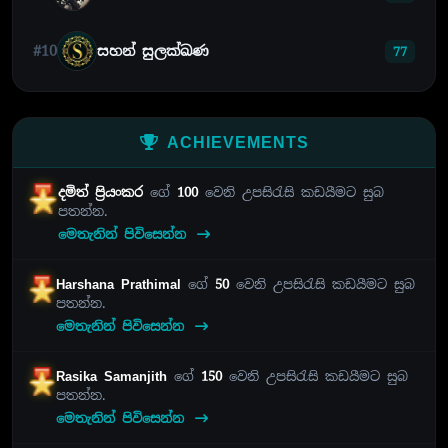
#10
සහන් සුලක්ඛණ
77
ACHIEVEMENTS
දමිත් ප්‍රියංකර
ගේ
100
වෙනි උපසිරැසි කඩයීමට සුබ
පතන්න.
මෙතැනින් පිවිසෙන්න
Harshana Prathimal
ගේ
50
වෙනි උපසිරැසි කඩයීමට සුබ
පතන්න.
මෙතැනින් පිවිසෙන්න
Rasika Samanjith
ගේ
150
වෙනි උපසිරැසි කඩයීමට සුබ
පතන්න.
මෙතැනින් පිවිසෙන්න