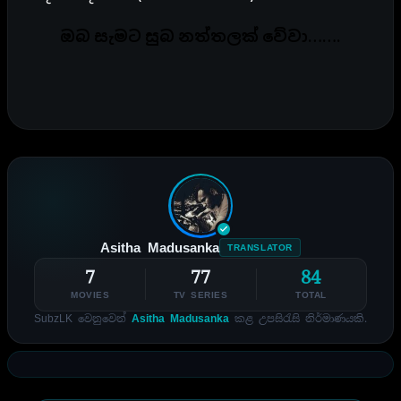
ඔබ සැමට සුබ නත්තලක් වේවා…….
Asitha Madusanka
TRANSLATOR
7
77
84
MOVIES
TV SERIES
TOTAL
SubzLK වෙනුවෙන්
Asitha Madusanka
කළ උපසිරැසි නිර්මාණයකි.