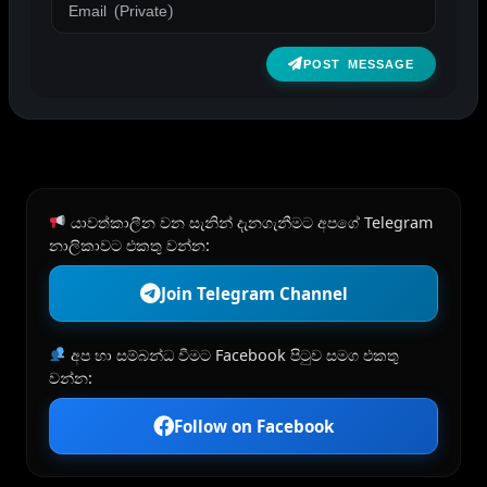
POST MESSAGE
යාවත්කාලීන වන සැනින් දැනගැනීමට අපගේ Telegram
නාලිකාවට එකතු වන්න:
Join Telegram Channel
අප හා සම්බන්ධ වීමට Facebook පිටුව සමග එකතු
වන්න:
Follow on Facebook