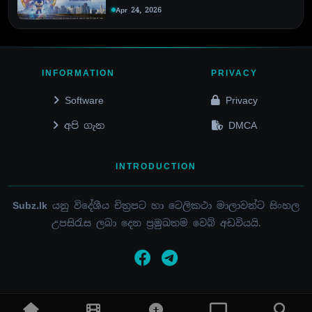
Apr 24, 2026
INFORMATION
PRIVACY
Software
Privacy
අපි ගැන
DMCA
INTRODUCTION
Subz.lk
යනු විදේශීය චිත්‍රපට හා ටෙලිකථා මාලාවන්ට සිංහල
උපසිරැස ලබා දෙන ප්‍රමුඛතම වෙබ් අඩවියයි.