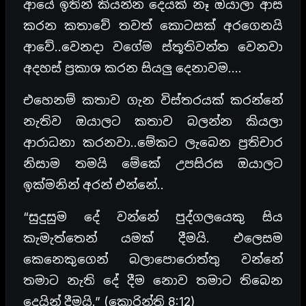
ආයේ ඉතින් කියන්න දෙයක් නෑ ඔයාලා ආස
කරන කතාවේ තවත් කොටසක් අරගෙනයි
ආවේ..වෙනදා වගේම ස්තූතිවන්ත වෙනවා
අදහස් ප්‍රකාශ කරන සියලු දෙනාවම….
එහෙනම් කතාව ගැන විස්තරයක් කරන්නේ
නැතිව ඔයාලට කතාව බලන්න කියලා
ආරාධනා කරනවා..මේකට ලැබෙන ප්‍රතිචාර
නිසාම තමයි මේකේ උපසිරස ඔයාලට
ඉක්මනින් අරන් එන්නේ..
“සුදුසුම දේ වන්නේ පුද්ගලයෙකු සිය
කැමැත්තෙන් යමක් දීමයි. එලෙසම
කෙනෙකුගෙන් බලාපොරොත්තු වන්නේ
තමාට නැති දේ දීම නොව තමාට තිබෙන
දෙයින් දීමයි.” (කොරින්ති 8:12)