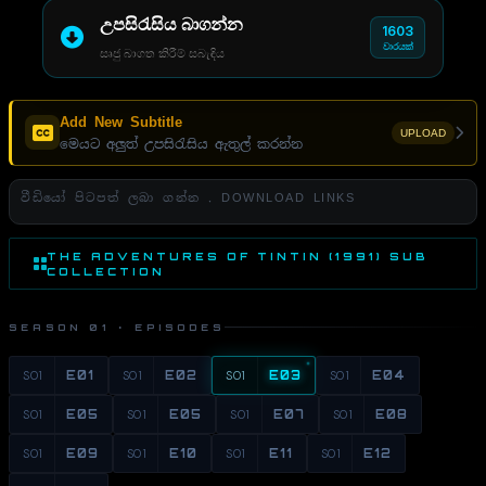
උපසිරැසිය බාගන්න
1603
වාරයක්
සෘජු බාගත කිරීම් සබැඳිය
Add New Subtitle
UPLOAD
මෙයට අලුත් උපසිරැසිය ඇතුල් කරන්න
වීඩියෝ පිටපත් ලබා ගන්න . DOWNLOAD LINKS
THE ADVENTURES OF TINTIN (1991) SUB
COLLECTION
SEASON 01 · EPISODES
S01
E01
S01
E02
S01
E03
S01
E04
S01
E05
S01
E05
S01
E07
S01
E08
S01
E09
S01
E10
S01
E11
S01
E12