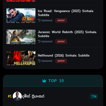
Ice Road: Vengeance (2025) Sinhala
Subtitle
Updated:
BRRIP
Jurassic World Rebirth (2025) Sinhala
Subtitle
Updated:
BRRIP
Hellhound (2024) Sinhala Subtitle
Updated:
BRRIP
TOP 10
#1
දමිත් ප්‍රියංකර
734