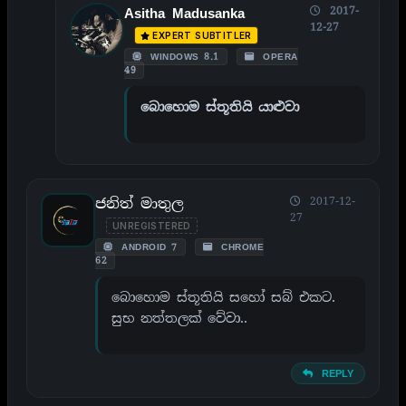
2017-
Asitha Madusanka
12-27
EXPERT SUBTITLER
WINDOWS 8.1
OPERA
49
බොහොම ස්තූතියි යාළුවා
ජනිත් මාතුල
2017-12-
27
UNREGISTERED
ANDROID 7
CHROME
62
බොහොම ස්තූතියි සහෝ සබ් එකට.
සුභ නත්තලක් වේවා..
REPLY