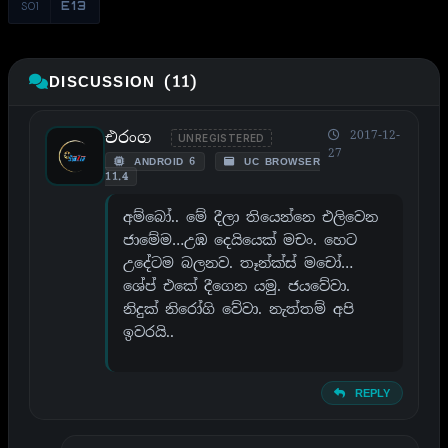
S01
E13
DISCUSSION (11)
එරංග
2017-12-
UNREGISTERED
27
ANDROID 6
UC BROWSER
11.4
අම්බෝ.. මේ දීලා තියෙන්නෙ එලිවෙන
ජාමේම…උඹ දෙයියෙක් මචං. හෙට
උදේටම බලනව. තෑන්ක්ස් මචෝ…
ශේප් එකේ දීගෙන යමු. ජයවේවා.
නිදුක් නිරෝගි වේවා. නැත්තම් අපි
ඉවරයි..
REPLY