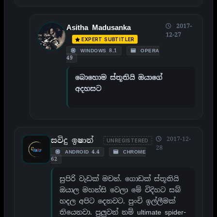
2017-
Asitha Madusanka
12-27
EXPERT SUBTITLER
WINDOWS 8.1
OPERA
49
බොහොම ස්තූතියි ඔයාගේ
අදහසට
සවිදු ඉෂාන්
2017-12-
UNREGISTERED
28
ANDROID 4.4
CHROME
62
සුපිරි වැඩක් මචන්. ගොඩක් ස්තූතියි
ඔයාල මහන්සි වෙලා මේ විදිහට සබ්
හදල අපිට දෙනවට. පුංචි ඉල්ලීමක්
තියෙනවා. පුලුවන් නම් ultimate spider-