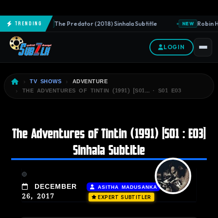
The Predator (2018) Sinhala Subtitle
Robin Ho
Trending
NEW
NEW
LOGIN
TV SHOWS
ADVENTURE
THE ADVENTURES OF TINTIN (1991) [S01… · S01 E03
The Adventures of Tintin (1991) [S01 : E03]
Sinhala Subtitle
|
DECEMBER
ASITHA MADUSANKA
26, 2017
EXPERT SUBTITLER