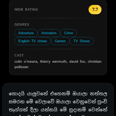
7.7
IMDB RATING
GENRES
Adventure
Animation
Crime
English TV shows
Genres
TV Shows
CAST
colin o'meara, thierry wermuth, david fox, christian
pellissier
හොදයි යාලුවනේ එහෙනම් ඔයාලා නත්තල
සමරන මේ වෙලාවේ ඔයාලා වෙනුවෙන් පුංචි
තෑග්ගක් දීලා යන්නයි මේ සුදානම් වෙන්නේ