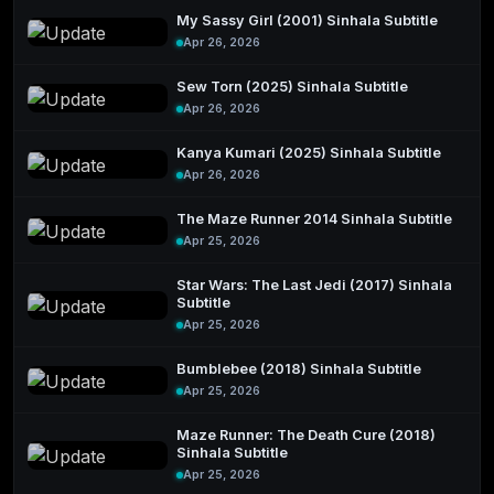
My Sassy Girl (2001) Sinhala Subtitle
Apr 26, 2026
Sew Torn (2025) Sinhala Subtitle
Apr 26, 2026
Kanya Kumari (2025) Sinhala Subtitle
Apr 26, 2026
The Maze Runner 2014 Sinhala Subtitle
Apr 25, 2026
Star Wars: The Last Jedi (2017) Sinhala
Subtitle
Apr 25, 2026
Bumblebee (2018) Sinhala Subtitle
Apr 25, 2026
Maze Runner: The Death Cure (2018)
Sinhala Subtitle
Apr 25, 2026