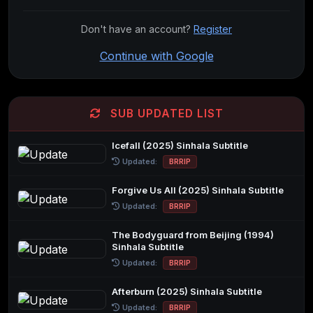
Don't have an account?
Register
Continue with Google
SUB UPDATED LIST
Icefall (2025) Sinhala Subtitle
Updated:
BRRIP
Forgive Us All (2025) Sinhala Subtitle
Updated:
BRRIP
The Bodyguard from Beijing (1994)
Sinhala Subtitle
Updated:
BRRIP
Afterburn (2025) Sinhala Subtitle
Updated:
BRRIP