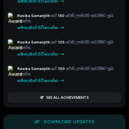
මෙතැනින් පිවිසෙන්න
Rasika Samanjith
ගේ
150
වෙනි උපසිරැසි කඩයීමට සුබ
පතන්න.
මෙතැනින් පිවිසෙන්න
Rasika Samanjith
ගේ
125
වෙනි උපසිරැසි කඩයීමට සුබ
පතන්න.
මෙතැනින් පිවිසෙන්න
Rasika Samanjith
ගේ
100
වෙනි උපසිරැසි කඩයීමට සුබ
පතන්න.
මෙතැනින් පිවිසෙන්න
SEE ALL ACHIEVEMENTS
DOWNLOAD UPDATES