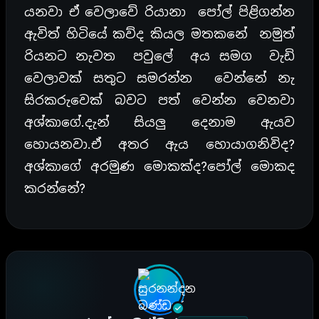
යනවා ඒ වෙලාවේ රියානා පෝල් පිළිගන්න
ඇවිත් හිටියේ කව්ද කියල මතකනේ නමුත්
රියනට නැවත පවුලේ අය සමග වැඩි
වෙලාවක් සතුට සමරන්න වෙන්නේ නැ
සිරකරුවෙක් බවට පත් වෙන්න වෙනවා
අශ්කාගේ.දැන් සියලු දෙනාම ඇයව
හොයනවා.ඒ අතර ඇය හොයාගනිවිද?
අශ්කාගේ අරමුණ මොකක්ද?පෝල් මොකද
කරන්නේ?