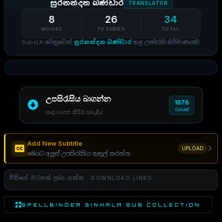
සුරනන්දන බණ්ඩාර
TRANSLATOR
8
26
34
MOVIES
TV SERIES
TOTAL
SubzLK වෙනුවෙන්
සුරනන්දන බණ්ඩාර
කළ උපසිරැසි නිර්මාණයකි.
උපසිරැසිය බාගන්න
1876
වාරයක්
සෘජු බාගත කිරීම් සබැඳිය
Add New Subtitle
UPLOAD
මෙයට අලුත් උපසිරැසිය ඇතුල් කරන්න
වීඩියෝ පිටපත් ලබා ගන්න . DOWNLOAD LINKS
SPELLBINDER SINHALA SUB COLLECTION