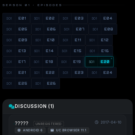
SEASON 01 · EPISODES
S01
E01
S01
E02
S01
E03
S01
E04
S01
E05
S01
E06
S01
E07
S01
E08
S01
E09
S01
E10
S01
E11
S01
E12
S01
E13
S01
E14
S01
E15
S01
E16
S01
E17
S01
E18
S01
E19
S01
E20
S01
E21
S01
E22
S01
E23
S01
E24
S01
E25
S01
E26
DISCUSSION (1)
2017-04-10
?????
UNREGISTERED
ANDROID 6
UC BROWSER 11.1