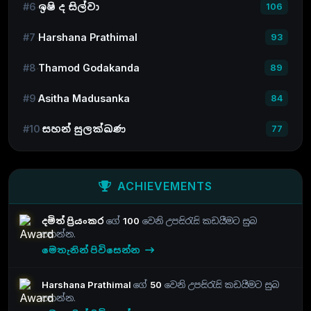
#6
ඉෂි ද සිල්වා
106
#7
Harshana Prathimal
93
#8
Thamod Godakanda
89
#9
Asitha Madusanka
84
#10
සහන් සුලක්ඛණ
77
ACHIEVEMENTS
දමිත් ප්‍රියංකර
ගේ
100
වෙනි උපසිරැසි කඩයීමට සුබ
පතන්න.
මෙතැනින් පිවිසෙන්න
Harshana Prathimal
ගේ
50
වෙනි උපසිරැසි කඩයීමට සුබ
පතන්න.