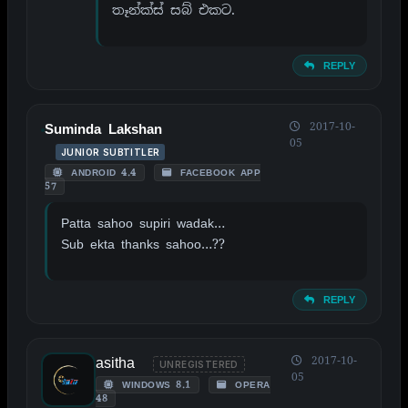
තෑන්ක්ස් සබ් එකට.
REPLY
2017-10-
Suminda Lakshan
05
JUNIOR SUBTITLER
ANDROID 4.4
FACEBOOK APP
57
Patta sahoo supiri wadak…
Sub ekta thanks sahoo…??
REPLY
asitha
2017-10-
UNREGISTERED
05
WINDOWS 8.1
OPERA
48