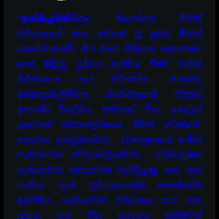
“ඉන්හියුමන්වරු”
කියන්නෙ මිනිස්
වර්ගයාගේ ජාන වෙනස් වූ සුපිරි මිනිස්
කොට්ඨාසයකි. මීට වසර මිලියන ගණනකට
පෙර ඔවුහු යුද්ධය ආරම්භ වීමට කලින්
නිර්මාණය කර පිරිසක්ය. ජානමය
අත්හදාබැලීම්වල ප්රතිඵලයක් විදිහට
ඉපැරණි විදේශීය ජාතියක් විය. මොවුන්
යුරෙනස් ග්රහලෝකයෙ ජීවත් වෙන්නේ.
යෞවන ඉන්හූමන්වරු (Terrigenesis නමින්
හැඳින්වෙන ක්රියාවලියකින්) අධිමානුෂික
හැකියාවන් තවදුරටත් වැඩිදියුණු කර ගත
හැකිය. සෑම පුද්ගලයෙක්ම තමන්ගේම
අද්විතීය හැකියාවන් වර්ධනය කර ගත
යුතුය. තව ඒවා පාලනය කිරීමටත්