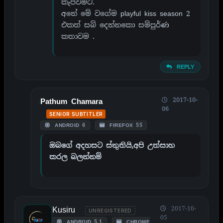
කැපවිමට.
අනේ මේ වගේම playful kiss season 2
එකත් සබ් දෙන්නකො සම්පුර්ණ
කතාවම .
REPLY
2017-10-
Pathum Chamara
06
SENIOR SUBTITLER
ANDROID 6
FIREFOX 55
ඔබගේ අදහසට ස්තුතියි,අපි උත්සාහ
කරල බලන්නම්
Kusiru
2017-10-
UNREGISTERED
05
ANDROID 5.1
CHROME