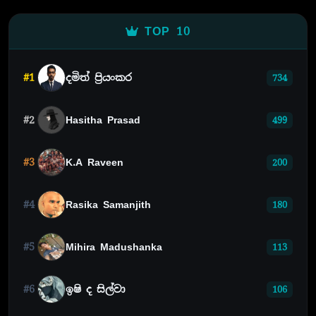
TOP 10
#1
දමිත් ප්‍රියංකර
734
#2
Hasitha Prasad
499
#3
K.A Raveen
200
#4
Rasika Samanjith
180
#5
Mihira Madushanka
113
#6
ඉෂි ද සිල්වා
106