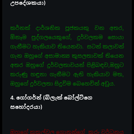
උපදේශකයා)
කර්නක් දාර්ශනික පූජකයකු වන අතර,
ඕනෑම පුද්ගලයෙකුගේ, දුර්වලකම සොයා
ගැනීමට හැකියාව තියෙනවා. සටන් කලාවන්
ගැන ඔහුගේ අසාමාන්‍ය කුසලතාවක් තියෙන
අතර ඔහුගේ දුර්වලතාවයන් පිළිබඳව,ඔහුට
කරුණු හඳුනා ගැනීමට ඇති හැකියාව මත,
ඔහුගේ දුර්වලතා සිදුවිම බෙහෙවින් අඩුය.
4. ගෝගර්න් (බ්ලැක් බෝල්ට්ගෙ
සහෝදරයා)
ඔහුගේ කකුල්වල ගොනුන්ගේ කූරු වර්ධනය