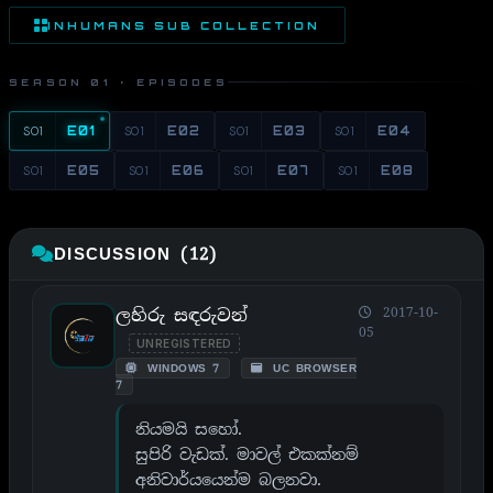
INHUMANS SUB COLLECTION
SEASON 01 · EPISODES
S01
E01
S01
E02
S01
E03
S01
E04
S01
E05
S01
E06
S01
E07
S01
E08
DISCUSSION (12)
ලහිරු සඳරුවන්
2017-10-
05
UNREGISTERED
WINDOWS 7
UC BROWSER
7
නියමයි සහෝ.
සුපිරි වැඩක්. මාවල් එකක්නම්
අනිවාර්යයෙන්ම බලනවා.