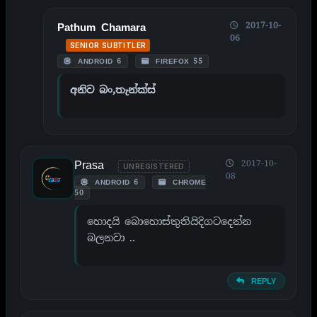
2017-10-
Pathum Chamara
06
SENIOR SUBTITLER
ANDROID 6
FIREFOX 55
අනිව බං,තැන්ක්ස්
Prasa
2017-10-
UNREGISTERED
08
ANDROID 6
CHROME
50
හොදයි බොහොස්තුතියිදිගටදෙන්න
බලනවා ..
REPLY