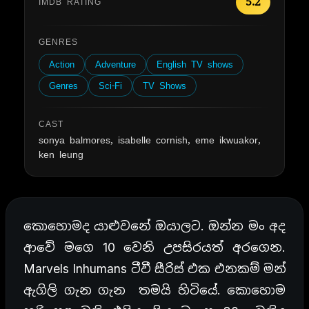
5.2
IMDB RATING
GENRES
Action
Adventure
English TV shows
Genres
Sci-Fi
TV Shows
CAST
sonya balmores, isabelle cornish, eme ikwuakor,
ken leung
කොහොමද යාළුවනේ ඔයාලට. ඔන්න මං අද
ආවේ මගෙ 10 වෙනි උපසිරයත් අරගෙන.
Marvels Inhumans ටීවී සීරිස් එක එනකම් මන්
ඇගිලි ගැන ගැන තමයි හිටියේ. කොහොම