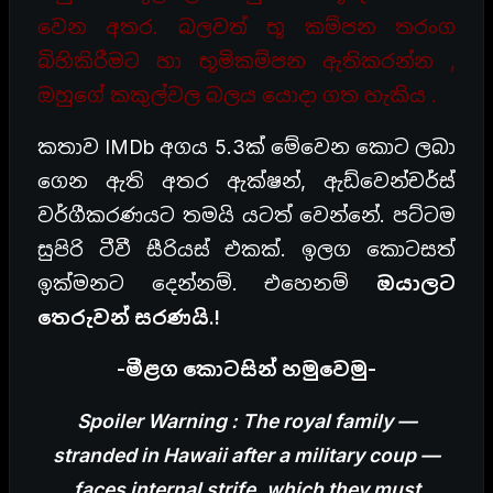
වෙන අතර. බලවත් භූ කම්පන තරංග
බිහිකිරීමට හා භූමිකම්පන ඇතිකරන්න ,
ඔහුගේ කකුල්වල බලය යොදා ගත හැකිය .
කතාව IMDb අගය 5.3ක් මේවෙන කොට ලබා
ගෙන ඇති අතර ඇක්ෂන්, ඇඩ්වෙන්චර්ස්
වර්ගීකරණයට තමයි යටත් වෙන්නේ. පට්ටම
සුපිරි ටීවී සීරියස් එකක්. ඉලග කොටසත්
ඉක්මනට දෙන්නම්. එහෙනම්
ඔයාලට
තෙරුවන් සරණයි.!
-මීළග කොටසින් හමුවෙමු-
Spoiler Warning : The royal family —
stranded in Hawaii after a military coup —
faces internal strife, which they must