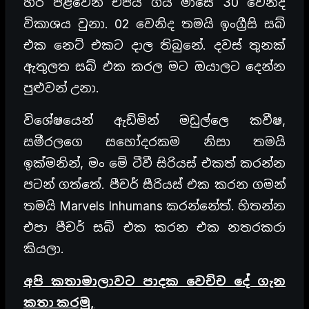
හරි පළවෙනි එපිය ගිය මාසෙ 30 වෙනිද
විකාශය වුනා. 02 වෙනිද තමයි ඉංග්‍රීසි සබ්
එක නෙට් එකට දාල තිබුනේ. දවස් තුනක්
ඇතුලත සබ් එක කරල මට ඔයාලට දෙන්න
පුළුවන් උනා.
විශේෂයෙන් ඇඩ්මින් මඩුල්ලෙ කවීෂ,
සමීරලගෙ සහෝදරකම නිසා තමයි
ඉක්මනින්, මං මේ ටීවී සිරියස් එකත් කරන්න
පටන් ගත්තේ. පීචර් සීරියස් එක කරන ගමන්
තමයි Marvels Inhumans කරන්නේත්. හිතන්න
එපා පීචර් සබ් එක කරන එක නතරකරා
කියලා.
අපි කතාමාලාවට පාදක වෙච්ච දේ ගැන
කතා කරමු,