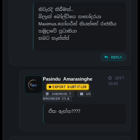
නිවැරදි කිරීමක්..
බ්ලැක් බෝල්ට්ගෙ සහෝදරයා
Maximus.ගෝගර්න් කියන්නේ රාජකීය
හමුදාවේ ප්‍රධානියා
සබට තෑන්ක්ස්
REPLY
2017-
Pasindu Amarasinghe
10-05
EXPERT SUBTITLER
ANDROID 7
UC
BROWSER 11.4
ඒක ඇත්ත????