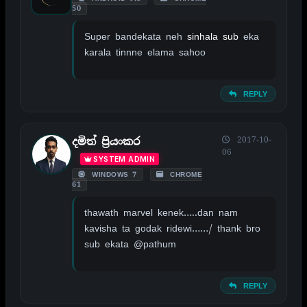
50
Super bandekata neh
sinhala sub
eka
karala tinnne elama sahoo
REPLY
2017-10-
දමිත් ප්‍රියංකර
06
SYSTEM ADMIN
WINDOWS 7
CHROME
61
thawath marvel kenek…..dan nam
kavisha ta godak ridewi……/ thank bro
sub ekata @pathum
REPLY