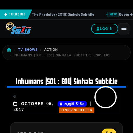
The Predator (2018) Sinhala Subtitle
Robin Hoo
Trending
NEW
NEW
LOGIN
TV SHOWS
ACTION
INHUMANS [S01 : E01] SINHALA SUBTITLE · S01 E01
Inhumans [S01 : E01] Sinhala Subtitle
|
OCTOBER 05,
පැතුම් චාමර
2017
SENIOR SUBTITLER