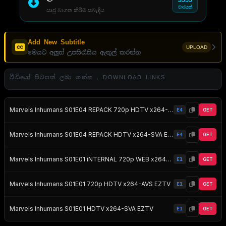
වාරයක්
සෘජු බාගත කිරීම් සබැඳිය
Add New Subtitle
UPLOAD
මෙයට අලුත් උපසිරැසිය ඇතුල් කරන්න
වීඩියෝ පිටපත් ලබා ගන්න . DOWNLOAD LINKS
Marvels Inhumans S01E04 REPACK 720p HDTV x264-AVS EZTV
E4
GET
Marvels Inhumans S01E04 REPACK HDTV x264-SVA EZTV
E4
GET
Marvels Inhumans S01E01 iNTERNAL 720p WEB x264-BAMBOOZLE EZTV
E1
GET
Marvels Inhumans S01E01 720p HDTV x264-AVS EZTV
E1
GET
Marvels Inhumans S01E01 HDTV x264-SVA EZTV
E1
GET