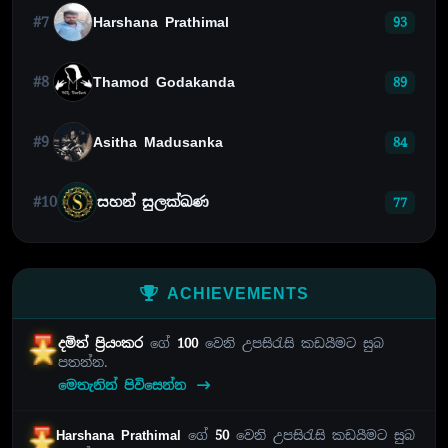
#7
Harshana Prathimal
93
#8
Thamod Godakanda
89
#9
Asitha Madusanka
84
#10
සහන් සුලක්ඛණ
77
ACHIEVEMENTS
දමිත් ප්‍රියංකර
ගේ
100
වෙනි උපසිරැසි කඩයීමට සුබ
පතන්න.
මෙතැනින් පිවිසෙන්න
Harshana Prathimal
ගේ
50
වෙනි උපසිරැසි කඩයීමට සුබ