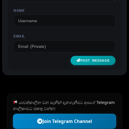
NAME
EMAIL
POST MESSAGE
යාවත්කාලීන වන සැනින් දැනගැනීමට අපගේ Telegram
නාලිකාවට එකතු වන්න:
Join Telegram Channel