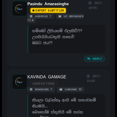
2017-
Pasindu Amarasinghe
10-05
EXPERT SUBTITLER
ANDROID 7
UC BROWSER
11.4
හම්මෝ ලිපියනම් එලකිරි???
උපසිරැසියටතුති සහෝ?
ඔබට ජය??
REPLY
KAVINDA GAMAGE
2017-
10-05
UNREGISTERED
WINDOWS 7
CHROME 55
කියලා වැඩක්නෑ ආයි මේ කතාවනම්
නියමයි…
බොහෝම ස්තුතියි මේ කරන