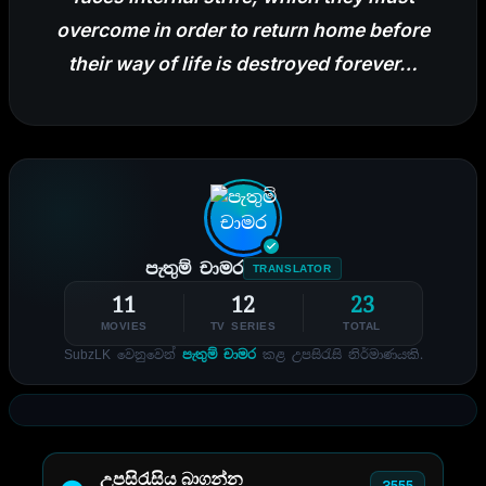
overcome in order to return home before
their way of life is destroyed forever…
පැතුම් චාමර
TRANSLATOR
11
12
23
MOVIES
TV SERIES
TOTAL
SubzLK වෙනුවෙන්
පැතුම් චාමර
කළ උපසිරැසි නිර්මාණයකි.
උපසිරැසිය බාගන්න
3555