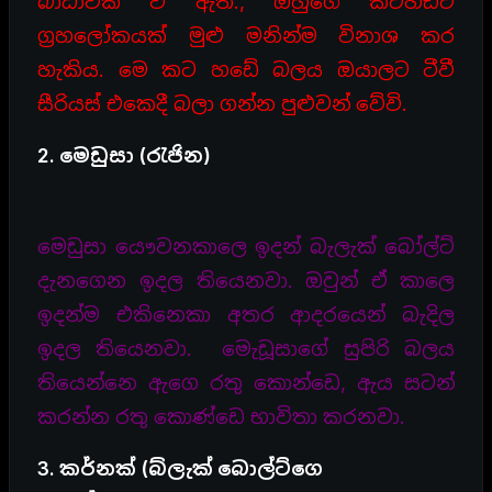
බාධාවක් වී ඇත., ඔහුගේ කටහඩට
ග්‍රහලෝකයක් මුළු මනින්ම විනාශ කර
හැකිය. මෙ කට හඩේ බලය ඔයාලට ටීවී
සීරියස් එකෙදී බලා ගන්න පුළුවන් වේවි.
2. මෙඩුසා (රැජින)
මෙඩුසා යෞවනකාලෙ ඉදන් බැලැක් බෝල්ට්
දැනගෙන ඉදල තියෙනවා. ඔවුන් ඒ කාලෙ
ඉදන්ම එකිනෙකා අතර ආදරයෙන් බැදිල
ඉදල තියෙනවා. මැෙඩූසාගේ සුපිරි බලය
තියෙන්නෙ ඇගෙ රතු කොන්ඩෙ, ඇය සටන්
කරන්න රතු කොණ්ඩෙ භාවිතා කරනවා.
3. කර්නක් (බ්ලැක් බොල්ට්ගෙ