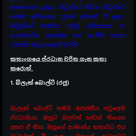
ඉගෙනගත යුතුය. ඔවුන්ගේ නිවාස ඔවුන්ගේ
සමාජ ඉතිහාසය පුරාම වෙනස් වී ඇත.
ඔවුන්ගේ රාජකීය පවුල් ඉතිහාසය හා
සංස්කෘතිය ආරක්ෂා කර ගැනීම සඳහා
රාජකීය පවුල කැපවී සිටියි.
කතාංගයෙ ප්රධාන චරිත ගැන කතා
කරොත්,
1. බ්ලැක් බොල්ට් (රජු)
බැලැක් බොල්ට් තමයි අරාජකීය පවුලෙහි
ප්රධානියා. ඔහුට බලවත් හඬක් තියෙන
අතර ඒ නිසා ඔහුගේ සාමාන්ය කතාවට එය