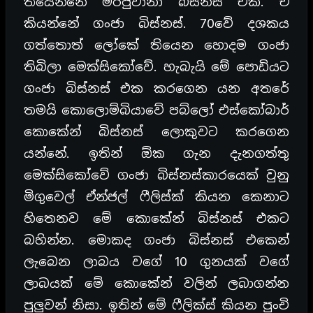
තියෙන්නේ මර්ජුවානා බිස්නස් එක. ඒ
කියන්නේ ගංජා බිස්නස්. 70වේ දශකය
ගත්තොත් ලෝකේ තියෙන හොදම ගංජා
තිබිලා මෙක්සිකෝවේ. හැබැයි මේ පොඩියට
ගංජා බිස්නස් එක කරගෙන යන අතරේ
තමයි කොලොම්බියාවේ පබ්ලෝ එස්කෝබාර්
කොකේන් බිස්නස් ලොකුවට කරගෙන
යන්නේ. ඉතින් ඕක ගැන දැනගත්තු
මෙක්සිකෝවේ ගංජා බිස්නස්කාරයෙක් වුනු
මිගුවෙල් ඒන්ජල් ෆීලිස්ක් කියන කෙනාට
හිතෙනව මේ කොකේන් බිස්නස් එකට
බහින්න. මොකද ගංජා බිස්නස් එකෙන්
ලැබෙන ලාබය වගේ 10 ගුනයක් වගේ
ලාබයක් මේ කොකේන් වලින් ලබාගන්න
පුලුවන් නිසා. ඉතින් මේ ෆීලික්ස් කියන පුංචි