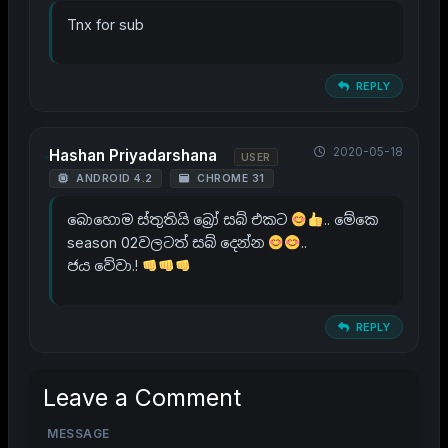
Tnx for sub
REPLY
2020-05-18
Hashan Priyadarshana
USER
ANDROID 4.2
CHROME 31
බොහොම ස්තුතියි බ්‍රෝ සබ් එකට
.. මේකෙ
season 02වලටත් සබ් දෙන්න
..
ජය වේවා.!
REPLY
Leave a Comment
MESSAGE