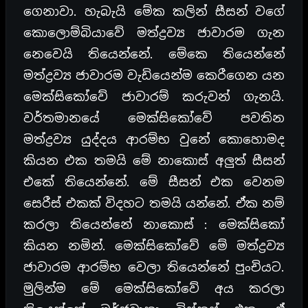
ගෙනාවා. හැබැයි මේක කලින් සීසන් වගේ
කොලොම්බියාවේ මත්ද්‍රව්‍ය ජාවාරම ගැන
නෙවෙයි තියෙන්නේ. මේකෙ තියෙන්නේ
මත්ද්‍රව්‍ය ජාවාරම වැඩියෙන්ම කෙරීගෙන යන
මෙක්සිකෝවේ ජාවාරම් කරුවන් ගැනයි.
වර්තමානයේ මෙක්සිකෝවේ පවතින
මත්ද්‍රව්‍ය යුද්දය ආරම්භ වුනේ කොහොමද
කියන එක තමයි මේ නාකොස් අලුත් සීසන්
එකේ තියෙන්නේ. මේ සීසන් එක වෙනම
සෙරීස් එකක් විදහට තමයි යන්නේ. ඒක නම්
කරලා තියෙන්නේ නාකොස් : මෙක්සිකෝ
කියන නමින්. මෙක්සිකෝවේ මේ මත්ද්‍රව්‍ය
ජාවාරම ආරම්භ වෙලා තියෙන්නේ පුංචියට.
මුලින්ම මේ මෙක්සිකෝවේ අය කරලා