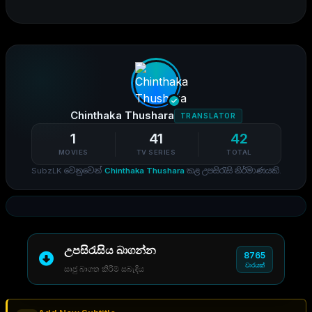
Chinthaka Thushara
TRANSLATOR
1
41
42
MOVIES
TV SERIES
TOTAL
SubzLK වෙනුවෙන්
Chinthaka Thushara
කළ උපසිරැසි නිර්මාණයකි.
උපසිරැසිය බාගන්න
8765
වාරයක්
සෘජු බාගත කිරීම් සබැඳිය