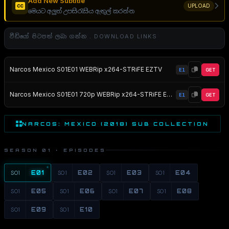
Add New Subtitle
UPLOAD
මෙයට අලුත් උපසිරැසිය ඇතුල් කරන්න
වීඩියෝ පිටපත් ලබා ගන්න . DOWNLOAD LINKS
Narcos Mexico S01E01 WEBRip x264-STRiFE EZTV
E1
GET
Narcos Mexico S01E01 720p WEBRip x264-STRiFE EZTV
E1
GET
NARCOS: MEXICO (2018) SUB COLLECTION
SEASON 01 · EPISODES
S01
E01
S01
E02
S01
E03
S01
E04
S01
E05
S01
E06
S01
E07
S01
E08
S01
E09
S01
E10