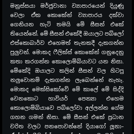
මනුස්සයා මර්ජුවානා ව්‍යාපාරයෙන් දියුණු
වෙලා ඒක කොකේන් ව්‍යාපාරය දක්වා
ගෙනියන හැටි තමයි මේ සීසන් එකේ
තියෙන්නේ. මේ සීසන් එකේදී ඔයාලට පබ්ලෝ
එස්කොබාර්ව එහෙමත් තැනකදී දැකගන්න
පුලුවන්. මොකද ෆීලික්ස් කොකේන් ගනුදෙනු
කතා කරගන්න කොලොම්බියාවට යන නිසා.
මේකේදි ඔයාලට කලින් සීසන් වල හිටපු
නලුවොනම් දැකගන්න ලැබෙන්නේ නැහැ.
මොකද මෙක්සිකෝවේ මේ කාලේ මේ සිද්දි
වෙනකොට හාවියර් පෙන්‍යා එහෙම
කොලොම්බියාවෙ පබ්ලෝවා අල්ලන්න ගේම
ගහන ගමන් නිසා. මේ සීසන් එකේ ප්‍රධාන
චරිත වලට පනපොවන්නේ දියාගෝ ලූනා-