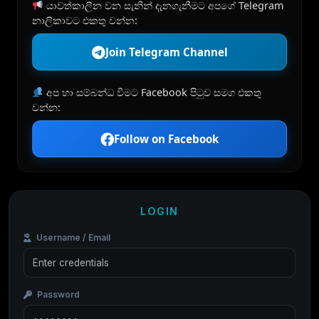
යාවත්කාලීන වන සැනින් දැනගැනීමට අපගේ Telegram
නාලිකාවට එකතු වන්න:
Join Telegram Channel
අප හා සම්බන්ධ වීමට Facebook පිටුව සමග එකතු
වන්න:
Follow on Facebook
LOGIN
Username / Email
Password