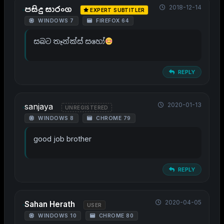
2018-12-14
පසිදු සාරංග
EXPERT SUBTITLER
WINDOWS 7
FIREFOX 64
සබට තෑන්ක්ස් සහෝ
REPLY
2020-01-13
sanjaya
UNREGISTERED
WINDOWS 8
CHROME 79
good job brother
REPLY
2020-04-05
Sahan Herath
USER
WINDOWS 10
CHROME 80