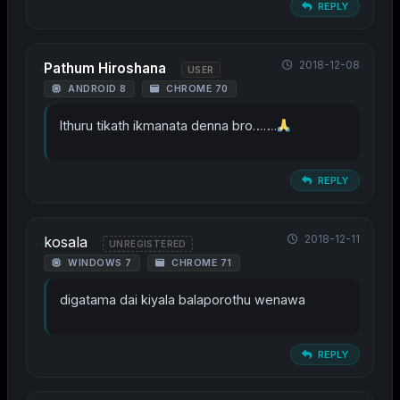
REPLY
2018-12-08
Pathum Hiroshana
USER
ANDROID 8
CHROME 70
Ithuru tikath ikmanata denna bro…….
REPLY
2018-12-11
kosala
UNREGISTERED
WINDOWS 7
CHROME 71
digatama dai kiyala balaporothu wenawa
REPLY