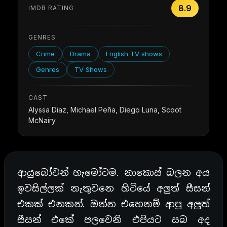
8.9
IMDB RATING
GENRES
Crime
Drama
English TV shows
Genres
TV Shows
CAST
Alyssa Diaz, Michael Peña, Diego Luna, Scoot
McNairy
ආයුබෝවන් හැමෝටම. නාකොස් බලන අය
ඉවසිල්ලක් නැතුවනෙ හිටියේ අලුත් සීසන්
එකක් එනකන්. ඔන්න එහෙනම් ආපු අලුත්
සීසන් එකේ පලවෙනි එපියට සබ අද