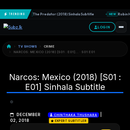
The Predator (2018) Sinhala Subtitle
Robin Ho
Trending
NEW
NEW
LOGIN
TV SHOWS
CRIME
NARCOS: MEXICO (2018) [S01 : E01]… · S01 E01
Narcos: Mexico (2018) [S01 :
E01] Sinhala Subtitle
|
DECEMBER
CHINTHAKA THUSHARA
02, 2018
EXPERT SUBTITLER