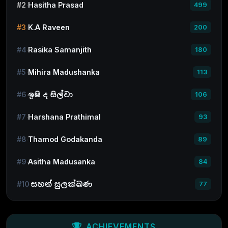
#2
Hasitha Prasad
499
#3
K.A Raveen
200
#4
Rasika Samanjith
180
#5
Mihira Madushanka
113
#6
ඉෂි ද සිල්වා
106
#7
Harshana Prathimal
93
#8
Thamod Godakanda
89
#9
Asitha Madusanka
84
#10
සහන් සුලක්ඛණ
77
ACHIEVEMENTS