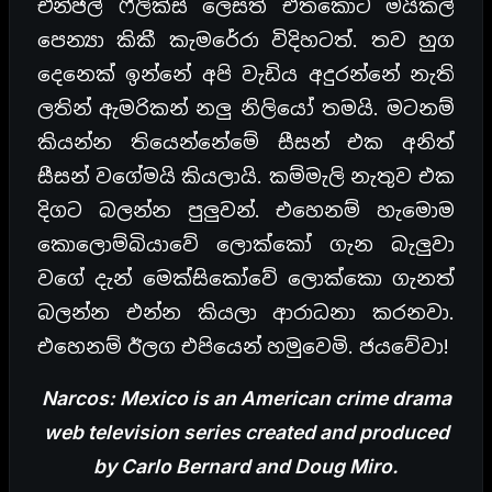
ඒන්ජල් ෆීලික්ස් ලෙසත් එතකොට මයිකල්
පෙන්‍යා කිකී කැමරේරා විදිහටත්. තව හුග
දෙනෙක් ඉන්නේ අපි වැඩිය අදුරන්නේ නැති
ලතින් ඇමරිකන් නලු නිලියෝ තමයි. මටනම්
කියන්න තියෙන්නේමේ සීසන් එක අනිත්
සීසන් වගේමයි කියලායි. කම්මැලි නැතුව එක
දිගට බලන්න පුලුවන්. එහෙනම් හැමොම
කොලොම්බියාවේ ලොක්කෝ ගැන බැලුවා
වගේ දැන් මෙක්සිකෝවේ ලොක්කො ගැනත්
බලන්න එන්න කියලා ආරාධනා කරනවා.
එහෙනම් ඊලග එපියෙන් හමුවෙමි. ජයවේවා!
Narcos: Mexico is an American crime drama
web television series created and produced
by Carlo Bernard and Doug Miro.