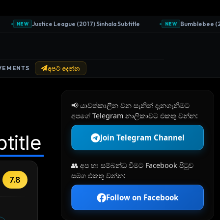
Justice League (2017) Sinhala Subtitle
Bumblebee (2018)
NEW
NEW
VEMENTS
අපට දෙන්න
📢 යාවත්කාලීන වන සැනින් දැනගැනීමට
අපගේ Telegram නාලිකාවට එකතු වන්න:
title
Join Telegram Channel
👥 අප හා සම්බන්ධ වීමට Facebook පිටුව
සමග එකතු වන්න:
7.8
Follow on Facebook