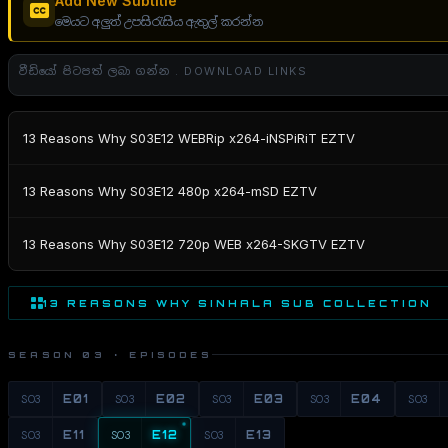
Add New Subtitle
මෙයට අලුත් උපසිරැසිය ඇතුල් කරන්න
වීඩියෝ පිටපත් ලබා ගන්න . DOWNLOAD LINKS
13 Reasons Why S03E12 WEBRip x264-iNSPiRiT EZTV
13 Reasons Why S03E12 480p x264-mSD EZTV
13 Reasons Why S03E12 720p WEB x264-SKGTV EZTV
13 REASONS WHY SINHALA SUB COLLECTION
SEASON 03 · EPISODES
S03
E01
S03
E02
S03
E03
S03
E04
S03
S03
E11
S03
E12
S03
E13