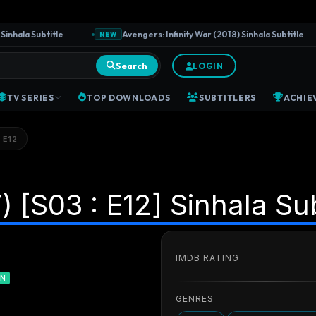
ala Subtitle
Avengers: Infinity War (2018) Sinhala Subtitle
NEW
Search
LOGIN
TV SERIES
TOP DOWNLOADS
SUBTITLERS
ACHIE
 E12
[S03 : E12] Sinhala Sub
IMDB RATING
IN
GENRES