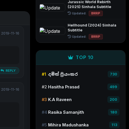
Jurassic World Rebirth
(2025) Sinhala Subtitle
Updated:
BRRIP
Hellhound (2024) Sinhala
Subtitle
2019-11-16
Updated:
BRRIP
TOP 10
REPLY
#1
දමිත් ප්‍රියංකර
730
#2
Hasitha Prasad
499
2019-11-16
#3
K.A Raveen
200
#4
Rasika Samanjith
180
#5
Mihira Madushanka
113