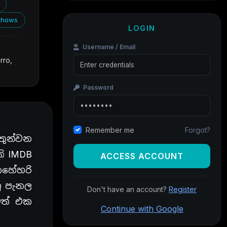
Shows
LOGIN
Username / Email
rro,
Password
Forgot?
Remember me
තුන්වන
ි IMDB
ACCESS ACCOUNT
ොහේහරි
ු පැනල
Don't have an account?
Register
වත් එක
Continue with Google