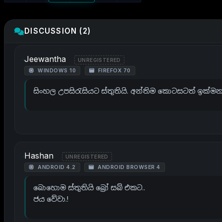
DISCUSSION (2)
Jeewantha
UNREGISTERED
WINDOWS 10
FIREFOX 70
සිංහල උපසිරැසියට ස්තුතියි. අන්තිම කොටසටත් ඉක්මන
Hashan
UNREGISTERED
ANDROID 4.2
ANDROID BROWSER 4
බොහොම ස්තුතියි බ්‍රෝ සබ් එකට..
ජය වේවා.!