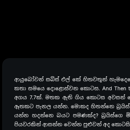
ආයුබෝවන් සබ්ස් එල් කේ හිතවතුන් හැමදෙ
කතා සමයෙ දොළොස්වන කොටස. And Then the
අගය 7.7ක්. මතක ඇති ගිය කොටස අවසන් ව
ඈතකට පැනල යන්න. මොකද හිතන්නෙ බ්‍රයි
යන්න හදන්නෙ බයට පමණක්ද? බ්‍රයිස්ගෙ ම
පියවරකින් ආසන්න වෙන්න පුළුවන් අද කොටසි