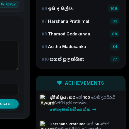
REPLY
#6
ඉෂි ද සිල්වා
106
#7
Harshana Prathimal
93
#8
Thamod Godakanda
89
#9
Asitha Madusanka
84
#10
සහන් සුලක්ඛණ
77
ACHIEVEMENTS
දමිත් ප්‍රියංකර
ගේ
100
වෙනි උපසිරැසි
කඩයීමට සුබ පතන්න.
ESSAGE
මෙතැනින් පිවිසෙන්න
Harshana Prathimal
ගේ
50
වෙනි