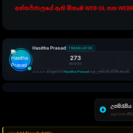
අන්තර්ජාලයේ ඇති ඕනෑම WEB-DL සහ WEBR
Hasitha Prasad
TRANSLATOR
273
MOVIES
SubzLK වෙනුවෙන්
Hasitha Prasad
කළ උපසිරැසි නිර්මාණයකි.
උපසිරැසිය
සෘජු බාගත කිරීම