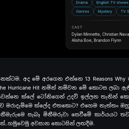
Drama
English TV shows
Genres
Mystery
TV 
CAST
Dylan Minnette, Christian Nava
Alisha Boe, Brandon Flynn
නෙක්ටම. අද මේ අරගෙන එන්නෙ 13 Reasons Why 
 Hurricane Hit නමින් නම්වන මේ කොටස ලබා ඇත
ෙන්නෙ ක්ලේ ටෝනිගෙන් උදව් ඉල්ලන තැනින් ක
ස්ව මරාදැම්මෙ ක්ලේද එතකොට? එහෙම නැත්තං ඔහ
ිනීමැරුමෙ සැබෑ මිනීමරුවා සෙවීමේ කාර්යයට ත
න්..හමුවෙමු අවසාන කොටසින් ලඟදීම.