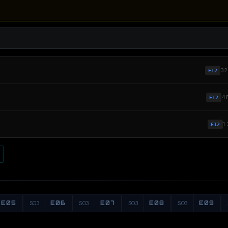
3
E12
4
E12
1
E12
E05
S03
E06
S03
E07
S03
E08
S03
E09