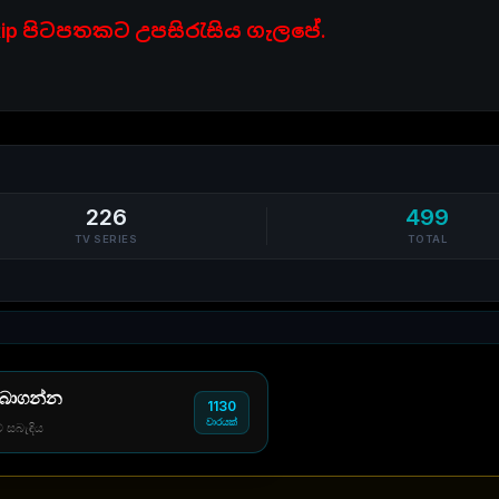
ip පිටපතකට උපසිරැසිය ගැලපේ.
226
499
TV SERIES
TOTAL
 බාගන්න
1130
වාරයක්
් සබැඳිය