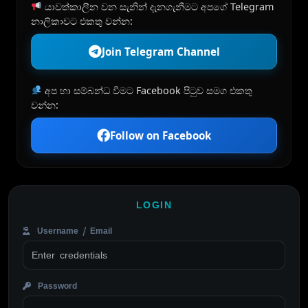
යාවත්කාලීන වන සැනින් දැනගැනීමට අපගේ Telegram
නාලිකාවට එකතු වන්න:
Join Telegram Channel
අප හා සම්බන්ධ වීමට Facebook පිටුව සමග එකතු
වන්න:
Follow on Facebook
LOGIN
Username / Email
Password