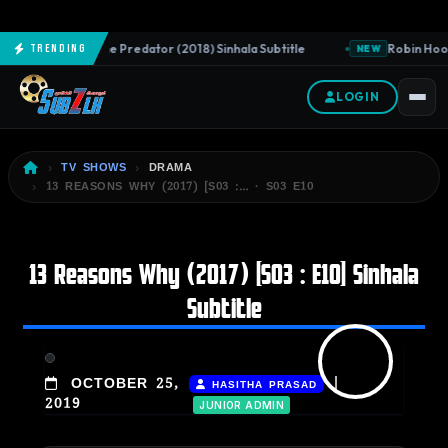
The Predator (2018) Sinhala Subtitle
Robin Hood 
Trending
NEW
NEW
LOGIN
TV SHOWS
DRAMA
13 REASONS WHY (2017) [S03 :… · S03 E10
13 Reasons Why (2017) [S03 : E10] Sinhala
Subtitle
|
OCTOBER 25,
HASITHA PRASAD
2019
JUNIOR ADMIN