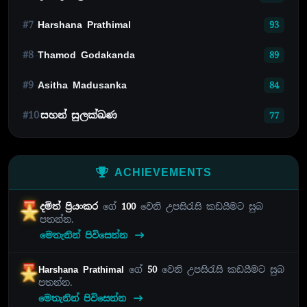
#7
Harshana Prathimal
93
#8
Thamod Godakanda
89
#9
Asitha Madusanka
84
#10
සහන් සුලක්ඛණ
77
ACHIEVEMENTS
දමිත් ප්‍රියංකර
ගේ
100
වෙනි උපසිරැසි කඩයීමට සුබ
පතන්න.
මෙතැනින් පිවිසෙන්න
Harshana Prathimal
ගේ
50
වෙනි උපසිරැසි කඩයීමට සුබ
පතන්න.
මෙතැනින් පිවිසෙන්න