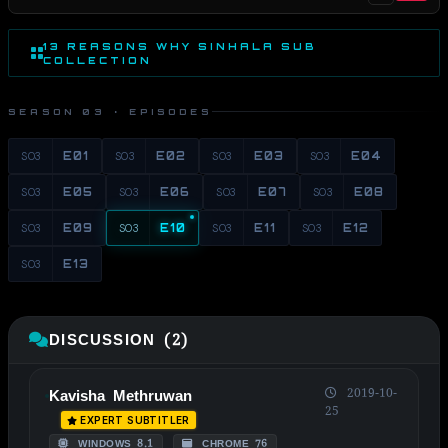
13 REASONS WHY SINHALA SUB
COLLECTION
SEASON 03 · EPISODES
S03
E01
S03
E02
S03
E03
S03
E04
S03
E05
S03
E06
S03
E07
S03
E08
S03
E09
S03
E10
S03
E11
S03
E12
S03
E13
DISCUSSION (2)
2019-10-
Kavisha Methruwan
25
EXPERT SUBTITLER
WINDOWS 8.1
CHROME 76