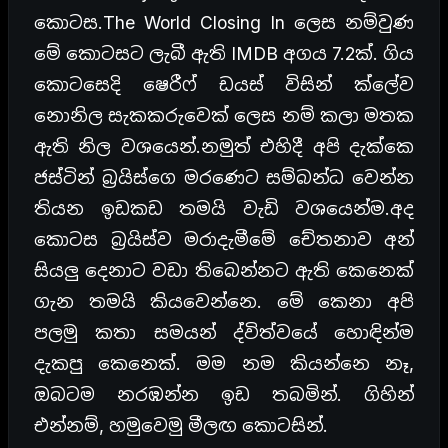
කොටස.The World Closing In ලෙස නම්වුණ
මේ කොටසට ලැබී ඇති IMDB අගය 7.2ක්. ගිය
කොටසෙදි ෂෙරීෆ් ඩයස් විසින් ක්ලේව
නොනිල සැකකරුවෙක් ලෙස නම් කලා මතක
ඇති නිල වශයෙන්.නමුත් එහිදී අපි දැක්කෙ
ජස්ටින් බ්‍රයිස්ගෙ මරණෙට සම්බන්ධ වෙන්න
තියන ඉඩකඩ තමයි වැඩි වශයෙන්ම.අද
කොටස බ්‍රයිස්ව මරාදැමීමේ චේතනාව අන්
සියලු දෙනාට වඩා තිබෙන්නට ඇති කෙනෙක්
ගැන තමයි කියවෙන්නෙ. මේ කෙනා අපි
පලමු කතා සමයන් ද්විත්වයේ හොඳින්ම
දැකපු කෙනෙක්. මම නම කියන්නෙ නෑ,
ඔබටම නරඹන්න ඉඩ තබමින්. ගිහින්
එන්නම්, හමුවෙමු මීලඟ කොටසින්.