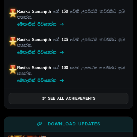
Rasika Samanjith
ගේ
150
වෙනි උපසිරැසි කඩයීමට සුබ
පතන්න.
මෙතැනින් පිවිසෙන්න
Rasika Samanjith
ගේ
125
වෙනි උපසිරැසි කඩයීමට සුබ
පතන්න.
මෙතැනින් පිවිසෙන්න
Rasika Samanjith
ගේ
100
වෙනි උපසිරැසි කඩයීමට සුබ
පතන්න.
මෙතැනින් පිවිසෙන්න
SEE ALL ACHIEVEMENTS
DOWNLOAD UPDATES