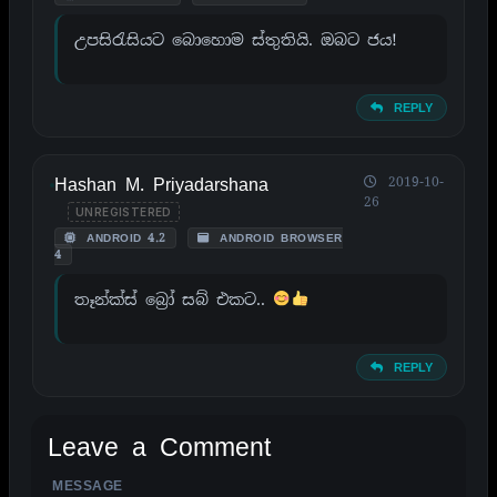
උපසිරැසියට බොහොම ස්තුතියි. ඔබට ජය!
REPLY
Hashan M. Priyadarshana
2019-10-
26
UNREGISTERED
ANDROID 4.2
ANDROID BROWSER
4
තෑන්ක්ස් බ්‍රෝ සබ් එකට..
REPLY
Leave a Comment
MESSAGE
ALTERNATIVE: