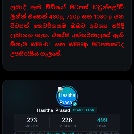
ලබාදී ඇති වීඩියෝ පිටපත් ඩවුන්ලෝඩ්
ලින්ක් එකෙන් 480p, 720p සහ 1080 p යන
පිටපත් තෙවර්ගයම ඔබට අවශ්‍ය පරිදි
ලබාගත හැක. එසේම අන්තර්ජාලයේ ඇති
ඕනෑම WEB-DL සහ WEBRip පිටපතකටද
උපසිරැසිය ගැලපේ.
Hasitha Prasad
TRANSLATOR
273
226
499
MOVIES
TV SERIES
TOTAL