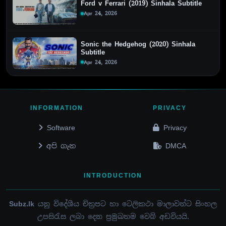
Ford v Ferrari (2019) Sinhala Subtitle
Apr 24, 2026
Sonic the Hedgehog (2020) Sinhala
Subtitle
Apr 24, 2026
INFORMATION
PRIVACY
Software
Privacy
අපි ගැන
DMCA
INTRODUCTION
Subz.lk
යනු විදේශීය චිත්‍රපට හා ටෙලිකථා මාලාවන්ට සිංහල
උපසිරැස ලබා දෙන ප්‍රමුඛතම වෙබ් අඩවියයි.