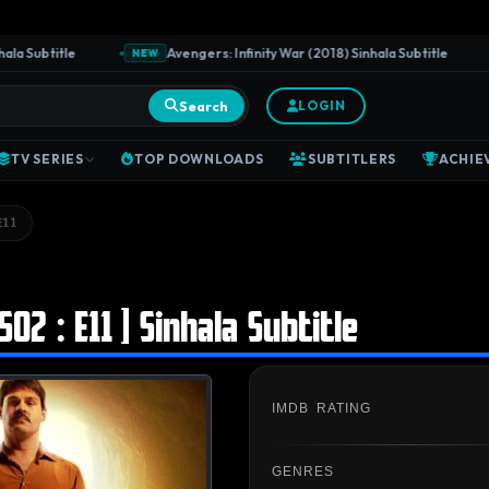
Subtitle
Avengers: Infinity War (2018) Sinhala Subtitle
NEW
N
Search
LOGIN
TV SERIES
TOP DOWNLOADS
SUBTITLERS
ACHIE
E11
S02 : E11 ] Sinhala Subtitle
IMDB RATING
GENRES