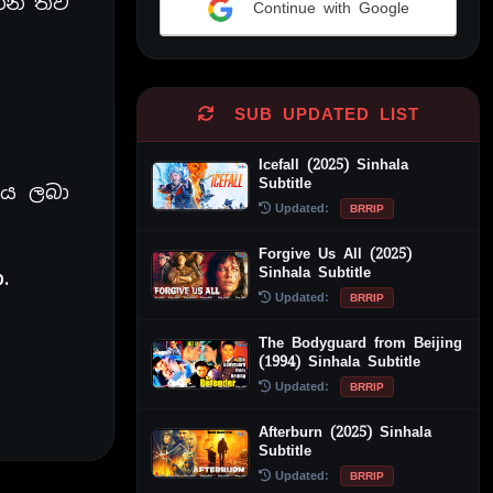
න්න තව
Continue with Google
Alternative:
SUB UPDATED LIST
Icefall (2025) Sinhala
Subtitle
ය ලබා
Updated:
BRRIP
Forgive Us All (2025)
Sinhala Subtitle
.
Updated:
BRRIP
The Bodyguard from Beijing
(1994) Sinhala Subtitle
Updated:
BRRIP
Afterburn (2025) Sinhala
Subtitle
Updated:
BRRIP