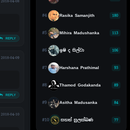
2018-04-08
#4
Rasika Samanjith
180
#5
Mihira Madushanka
113
REPLY
#6
ඉෂි ද සිල්වා
106
2018-04-09
#7
Harshana Prathimal
93
#8
Thamod Godakanda
89
REPLY
#9
Asitha Madusanka
84
2018-04-10
#10
සහන් සුලක්ඛණ
77