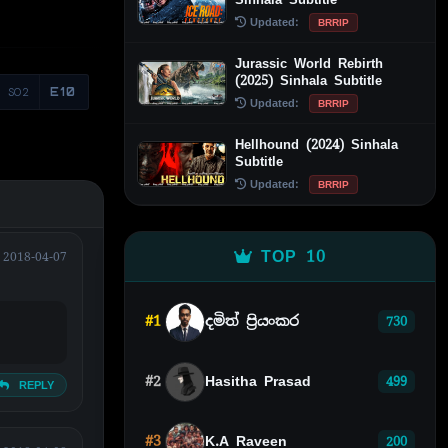
Updated:
BRRIP
Jurassic World Rebirth
(2025) Sinhala Subtitle
S02
E10
Updated:
BRRIP
Hellhound (2024) Sinhala
Subtitle
Updated:
BRRIP
TOP 10
2018-04-07
#1
දමිත් ප්‍රියංකර
730
#2
Hasitha Prasad
499
REPLY
#3
K.A Raveen
200