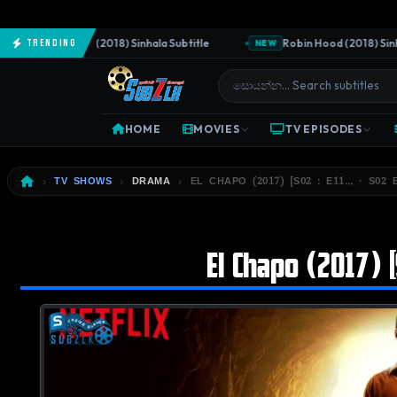
The Predator (2018) Sinhala Subtitle
Robin Hood (2018) Sinhala 
Trending
NEW
HOME
MOVIES
TV EPISODES
TV SHOWS
DRAMA
EL CHAPO (2017) [S02 : E11… · S02 
El Chapo (2017) [