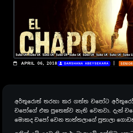
|
APRIL 06, 2018
DARSHANA ABEYSEKARA
SENIOR
අර්තුරොත් තරහා කර ගත්ත චපෝට අර්තුර
චපෝගේ එක පුතෙක්ව නැති වෙනවා. දැන් චපෝ
මොකද චපෝ වෙන තාත්තලාගේ පුතාලා ගොඩක් 