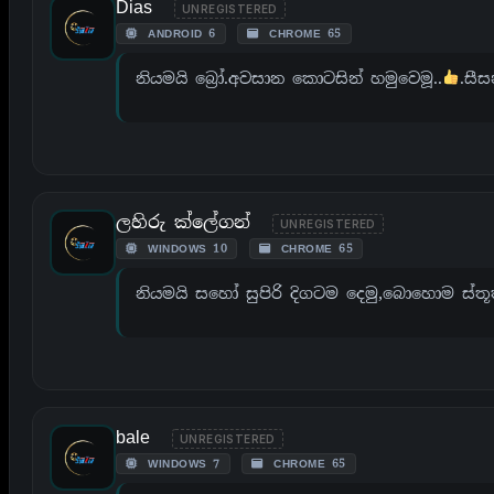
Dias
UNREGISTERED
ANDROID 6
CHROME 65
නියමයි බ්‍රෝ.අවසාන කොටසින් හමුවෙමූ..
.සීස
ලහිරු ක්ලේගන්
UNREGISTERED
WINDOWS 10
CHROME 65
නියමයි සහෝ සුපිරි දිගටම දෙමු,බොහොම ස්ත
bale
UNREGISTERED
WINDOWS 7
CHROME 65