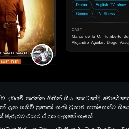
Drama
English TV shows
Genres
TV Shows
CAST
Marco de la O, Humberto Bus
Alejandro Aguilar, Diego Vás
 SUBTITLER
ෝව දඩයම් කරන්න ගිහින් ගිය කොටසේදී මොරේන
 දැන ගනීවි පුතෙක් නැති වුනාම තාත්තෙක්ට තියෙ
මැරුවට එයාට ඒ දුක දැනුනේ නෑනේ.