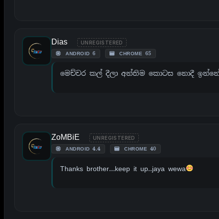
Dias
UNREGISTERED
ANDROID 6
CHROME 65
මෙච්චර කල් දීලා අන්‍තිම කොටස නොදී ඉන්නේ
ZoMBiE
UNREGISTERED
ANDROID 4.4
CHROME 40
Thanks brother…keep it up..jaya wewa