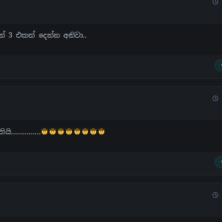
න් 3 එකත් දෙන්න අනිවා..
ූතියි……………