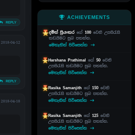
ACHIEVEMENTS
REPLY
දමිත් ප්‍රියංකර
ගේ
100
වෙනි උපසිරැසි
කඩයීමට සුබ පතන්න.
2018-04-12
මෙතැනින් පිවිසෙන්න
Harshana Prathimal
ගේ
50
වෙනි
උපසිරැසි කඩයීමට සුබ පතන්න.
මෙතැනින් පිවිසෙන්න
REPLY
Rasika Samanjith
ගේ
150
වෙනි
උපසිරැසි කඩයීමට සුබ පතන්න.
මෙතැනින් පිවිසෙන්න
2018-04-18
Rasika Samanjith
ගේ
125
වෙනි
උපසිරැසි කඩයීමට සුබ පතන්න.
මෙතැනින් පිවිසෙන්න