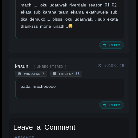
machi…. loku udauwak riverdale season 01 02
ekata sub karana team ekama ekathuwela sub
tika demuko…. plsss loku udauwak… sub ekata
thanksss mona unath…
REPLY
kasun
2018-06-19
UNREGISTERED
WINDOWS 7
FIREFOX 38
patta machooooo
REPLY
Leave a Comment
MESSAGE
ALTERNATIVE: