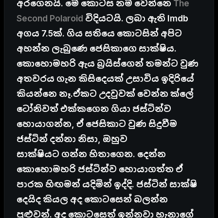
අරගෙනයි. මේ කොටස නම් වෙන්නෙ
The
Second Polaroid
විදියටයි. ලබා ඇති Imdb
අගය 7.5ක්. ගිය සතියෙ කොටසින් අපිට
අහන්න ලැබුණෙ ජෙසිකාගෙ සාක්ෂිය.
කොහොමහරි ඇය බ්‍රයිස්ගෙන් තමන්ට වුණ
අතවරය ගැන කිසිදෙයක් උසාවිය ඉදිරියේ
කියන්නෙ නෑ.ඒකට උදවුවක් වෙන්න ක්ලේ
ටෝනිවත් එක්කගෙන ගියා ජස්ටින්ව
හොයාගන්න, ඒ ජෙසිකාට වුණ සිදුවීම
ජස්ටින් දන්නා නිසා, ඔහුව
සාක්ෂියට ගන්න හිතාගෙන. දෙන්න
කොහොමහරි ජස්ටින්ව හොයාගත්ත ඒ
පාරක හිඟමන් යදිමින් ඉද්දි. ජස්ටින් සාක්ෂි
දෙයිද කියල අද කොටසෙන් බලන්න
පුළුවන්. අද කොටසෙත් ඉන්නවා හැනාගේ