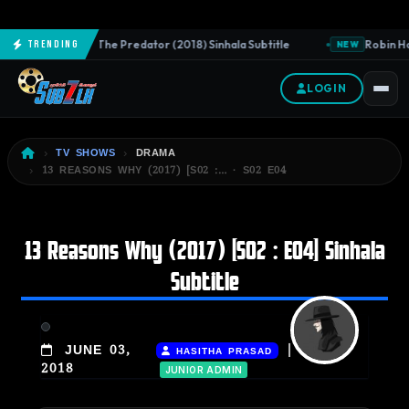
The Predator (2018) Sinhala Subtitle
Robin Hoo
Trending
NEW
NEW
LOGIN
TV SHOWS
DRAMA
13 REASONS WHY (2017) [S02 :… · S02 E04
13 Reasons Why (2017) [S02 : E04] Sinhala
Subtitle
|
JUNE 03,
HASITHA PRASAD
2018
JUNIOR ADMIN