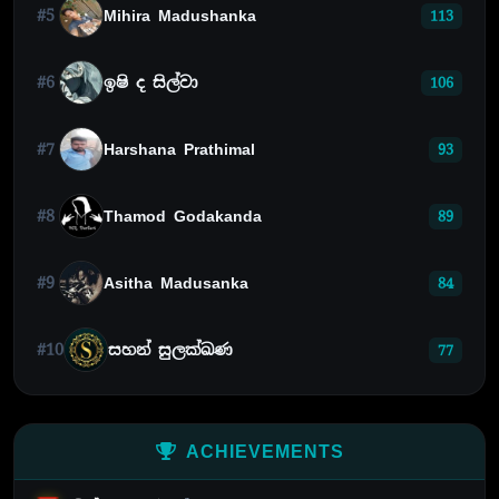
#5
Mihira Madushanka
113
#6
ඉෂි ද සිල්වා
106
#7
Harshana Prathimal
93
#8
Thamod Godakanda
89
#9
Asitha Madusanka
84
#10
සහන් සුලක්ඛණ
77
ACHIEVEMENTS