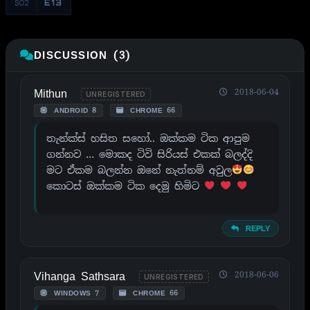
S02
E13
DISCUSSION (3)
Mithun
2018-06-04
UNREGISTERED
ANDROID 8
CHROME 66
තැන්ක්ස් හසිත සහෝ.. ඔක්කම ටික ආපුම
ගන්නව … මොකද ටිවි සිරියස් එකක් බලද්දි
මට ඒකම බලන්න ඔනේ නැත්නම් අවුල
කොටස් ඔක්කම ටික දෙමු හිමිට
REPLY
Vihanga Sathsara
2018-06-06
UNREGISTERED
WINDOWS 7
CHROME 66