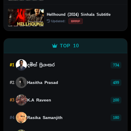
Hellhound (2024) Sinhala Subtitle
Updated:
BRRIP
TOP 10
#1
දමිත් ප්‍රියංකර
734
#2
Hasitha Prasad
499
#3
K.A Raveen
200
#4
Rasika Samanjith
180