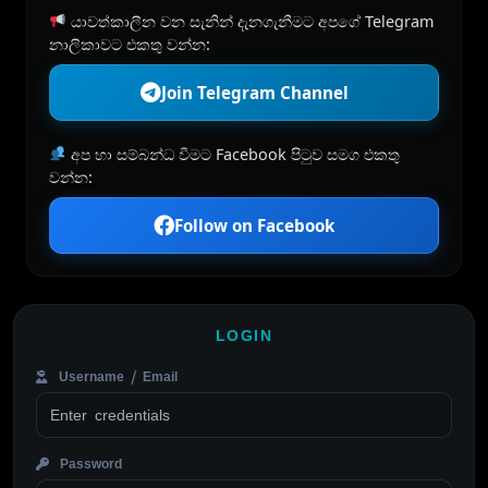
යාවත්කාලීන වන සැනින් දැනගැනීමට අපගේ Telegram
නාලිකාවට එකතු වන්න:
Join Telegram Channel
අප හා සම්බන්ධ වීමට Facebook පිටුව සමග එකතු
වන්න:
Follow on Facebook
LOGIN
Username / Email
Password