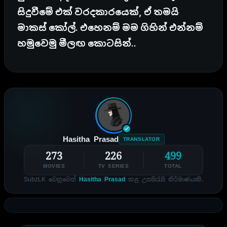
සිදුවීමේ එක් වරදකාරයෙක්, ඒ තමයි
මාකස් කෝල්. එහෙනම් මම ගිහින් එන්නම්
හමුවෙමු මීලඟ කොටසින්..
Hasitha Prasad
TRANSLATOR
273
226
499
MOVIES
TV SERIES
TOTAL
SubzLK වෙනුවෙන්
Hasitha Prasad
කළ උපසිරැසි නිර්මාණයකි.