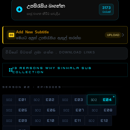
උපසිරැසිය බාගන්න
3173
වාරයක්
සෘජු බාගත කිරීම් සබැඳිය
Add New Subtitle
UPLOAD
මෙයට අලුත් උපසිරැසිය ඇතුල් කරන්න
වීඩියෝ පිටපත් ලබා ගන්න . DOWNLOAD LINKS
13 REASONS WHY SINHALA SUB
COLLECTION
SEASON 02 · EPISODES
S02
E01
S02
E02
S02
E03
S02
E04
S02
E05
S02
E06
S02
E07
S02
E08
S02
E09
S02
E10
S02
E11
S02
E12