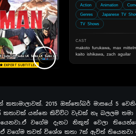
Action
Animation
Com
Genres
Japanese TV Sho
TV Shows
CAST
makoto furukawa, max mittel
kaito ishikawa, zach aguilar
EXPERT SUBTITLER
කතාමාලාවක්. 2015 ඔක්තෝබර් මාසයේ 5 වෙනි
යේ කතාවක් යන්නෙ කිව්ව්ට වැඩක් නෑ බලලම තමා
ියෙනවා.ඒ වගේම දැනට නිකුත් වෙලා තියෙන
 ඒ වගේම තවත් විශේශ කතා 7ක් ඇවිත් තියෙනවා