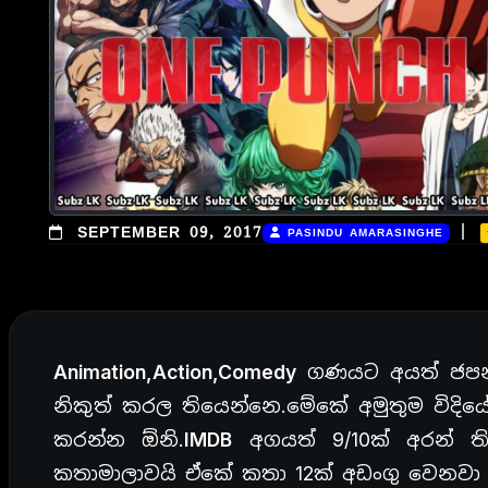
|
SEPTEMBER 09, 2017
PASINDU AMARASINGHE
Animation,Action,Comedy
ගණයට අයත් ජපන් 
නිකුත් කරල තියෙන්නෙ.මේකේ අමුතුම විදි
කරන්න ඕනි.
IMDB
අගයත් 9/10ක් අරන් ත
කතාමාලාවයි ඒකේ කතා 12ක් අඩංගු වෙනවා