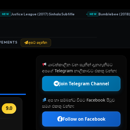
Justice League (2017) Sinhala Subtitle
Bumblebee (2018) Sinha
W
NEW
VEMENTS
අපට දෙන්න
යාවත්කාලීන වන සැනින් දැනගැනීමට
අපගේ Telegram නාලිකාවට එකතු වන්න:
Join Telegram Channel
අප හා සම්බන්ධ වීමට Facebook පිටුව
සමග එකතු වන්න:
9.0
Follow on Facebook