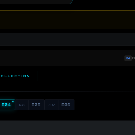
1
E4
COLLECTION
E04
S02
E05
S02
E06