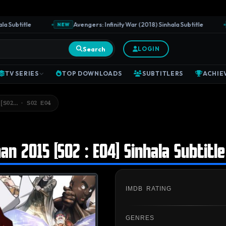
ubtitle
Avengers: Infinity War (2018) Sinhala Subtitle
NEW
NE
Search
LOGIN
TV SERIES
TOP DOWNLOADS
SUBTITLERS
ACHIE
S02… · S02 E04
 2015 [S02 : E04] Sinhala Subtitle
IMDB RATING
GENRES