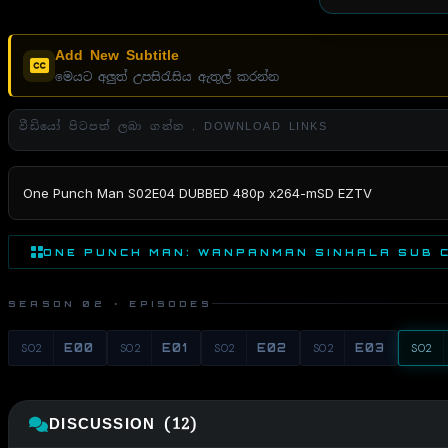
Add New Subtitle
මෙයට අලුත් උපසිරැසිය ඇතුල් කරන්න
වීඩියෝ පිටපත් ලබා ගන්න . DOWNLOAD LINKS
One Punch Man S02E04 DUBBED 480p x264-mSD EZTV
ONE PUNCH MAN: WANPANMAN SINHALA SUB 
SEASON 02 · EPISODES
S02
E00
S02
E01
S02
E02
S02
E03
S02
DISCUSSION (12)