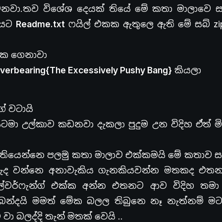
නවා.තව විශේශ දෙයක් තියේ මේ කතා මාලාවෙ සබ
අයට
Readme.txt
ෆයිල් එකක ඇතුලෙ ඇති මේ සබ් zi
එක ගෙනාවා
Overbearing{The Excessively Pushy Bang}
කියලා
් වටායි
ටමා උල්කාව කඩනවා දැකලා පුදුම උන විදිහ ඒත් 
් තියෙන්නෙ පලමු කතා මාලාව එක්කමයි මේ කතාව 
ද වන්නෙ අනාවැකිය ගැනකියවන්න මතකද එතන
ල්වර්ෆැන්ග් එක්ක අන්න එතනට ආව විදිහ තම
න්දයි මමත් මේක බලල තිබුනෙ නෑ නැත්නම් මට
 බලද්දි තැන් මතක් වෙයි ..