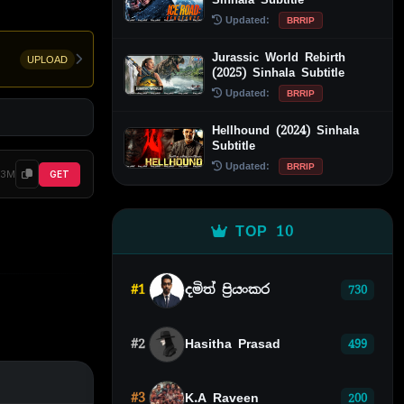
Updated:
BRRIP
Jurassic World Rebirth
UPLOAD
(2025) Sinhala Subtitle
Updated:
BRRIP
Hellhound (2024) Sinhala
Subtitle
Updated:
BRRIP
33M
GET
TOP 10
#1
දමිත් ප්‍රියංකර
730
#2
Hasitha Prasad
499
#3
K.A Raveen
200