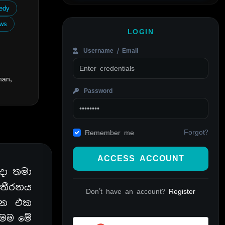
edy
ws
LOGIN
Username / Email
man,
Password
Forgot?
Remember me
ACCESS ACCOUNT
දා තමා
 තීරනය
Don't have an account?
Register
්නෙ එක
 මම මේ