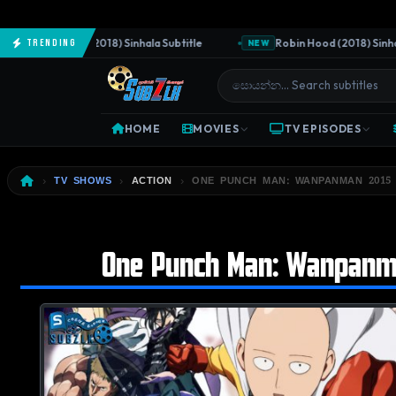
he Predator (2018) Sinhala Subtitle
Robin Hood (2018) Sinhala S
Trending
NEW
HOME
MOVIES
TV EPISODES
TV SHOWS
ACTION
ONE PUNCH MAN: WANPANMAN 2015 [
One Punch Man: Wanpanman