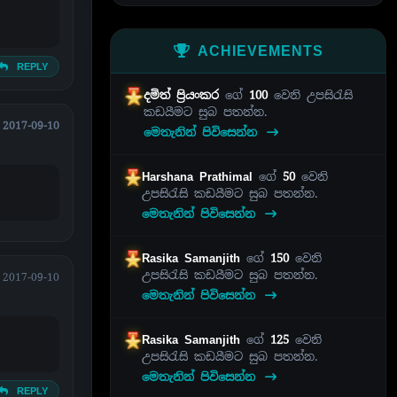
ACHIEVEMENTS
REPLY
දමිත් ප්‍රියංකර
ගේ
100
වෙනි උපසිරැසි
කඩයීමට සුබ පතන්න.
2017-09-10
මෙතැනින් පිවිසෙන්න
Harshana Prathimal
ගේ
50
වෙනි
උපසිරැසි කඩයීමට සුබ පතන්න.
මෙතැනින් පිවිසෙන්න
Rasika Samanjith
ගේ
150
වෙනි
උපසිරැසි කඩයීමට සුබ පතන්න.
2017-09-10
මෙතැනින් පිවිසෙන්න
Rasika Samanjith
ගේ
125
වෙනි
උපසිරැසි කඩයීමට සුබ පතන්න.
මෙතැනින් පිවිසෙන්න
REPLY