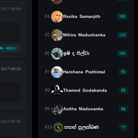
2017-09-09
#4
Rasika Samanjith
180
#5
Mihira Madushanka
113
REPLY
#6
ඉෂි ද සිල්වා
106
2017-09-10
#7
Harshana Prathimal
93
#8
Thamod Godakanda
89
#9
Asitha Madusanka
84
2017-09-09
#10
සහන් සුලක්ඛණ
77