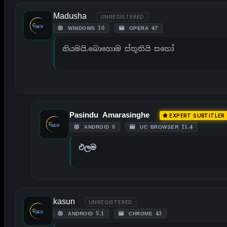
Madusha
UNREGISTERED
WINDOWS 10
OPERA 47
නියමයි.බොහොම ස්තූතියි සහෝ
Pasindu Amarasinghe
EXPERT SUBTITLER
ANDROID 6
UC BROWSER 11.4
එලම
kasun
UNREGISTERED
ANDROID 5.1
CHROME 43