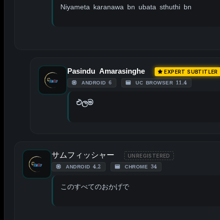
Niyameta karanawa bn ubata sthuthi bn
Pasindu Amarasinghe
EXPERT SUBTITLER
ANDROID 6
UC BROWSER 11.4
එලම
サムフィッシャー
UNREGISTERED
ANDROID 4.2
CHROME 34
このすべてのおかげで