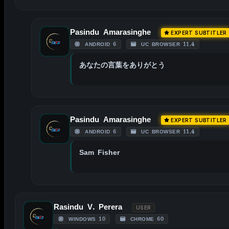
Pasindu Amarasinghe
EXPERT SUBTITLER
ANDROID 6
UC BROWSER 11.4
あなたの言葉をありがとう
Pasindu Amarasinghe
EXPERT SUBTITLER
ANDROID 6
UC BROWSER 11.4
Sam Fisher
Rasindu V. Perera
USER
WINDOWS 10
CHROME 60