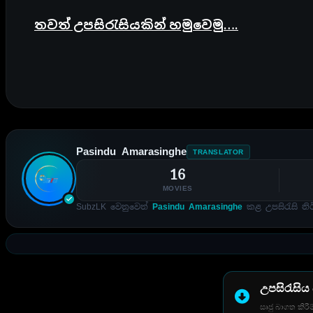
තවත් උපසිරැසියකින් හමුවෙමු….
Pasindu Amarasinghe
TRANSLATOR
16
MOVIES
SubzLK වෙනුවෙන්
Pasindu Amarasinghe
කළ උපසිරැසි නිර
උපසිරැසිය
සෘජු බාගත කිරීම