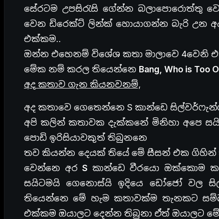
සේරටම උපසිරැසි ගේන්න බලාපොරොත්තු වෙ
වෙන ඩිරෙක්ට් ලින්ක් හොයාගන්න බැරි උන 
එක්කම..
ඔන්න එහෙනම් විශේශ කතා මාලාවෙ 4වෙනි 
මේක නම් කරල තියෙන්නෙ
Bang, Who is Too 
අද කතාව ගැන කියනවනම්,
අද කතාවෙ ගෙතෙන්නෙ S කාන්ඩෙ සිල්වර්ෆැන්ග
අපි කලින් කතාවක දැක්කනේ මිනිහා අපෙ සයි
පොඩි ඉරිසියාවකුත් තිබුනනෙ
තව කියන්න දෙයක් තියේ මේ සීසන් එක ගිහින
වෙන්නෙ අර
S
කාන්ඩෙ වීරයො ඔක්කොම කැ
සයිටමයි ගෙනොස්යි ඉදියෙ ඩෝජෝ වල සි
තියෙන්නෙ මේ හැම කතාවක්ම තැනකට සම්බ
එක්කම ඔයාලට දෙන්න තිබුනා ඒත් ඔයාලට මේ වා