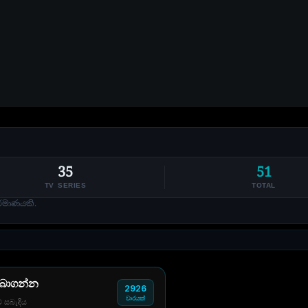
35
51
TV SERIES
TOTAL
්මාණයකි.
 බාගන්න
2926
වාරයක්
් සබැඳිය