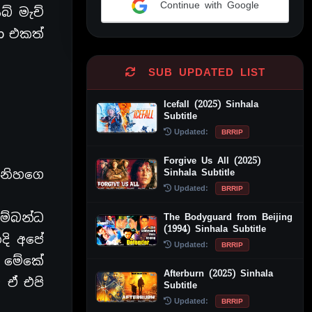
Continue with Google
් මැච්
Alternative:
p එකත්
SUB UPDATED LIST
Icefall (2025) Sinhala
Subtitle
Updated:
BRRIP
Forgive Us All (2025)
Sinhala Subtitle
මිනිහගෙ
Updated:
BRRIP
සම්බන්ධ
The Bodyguard from Beijing
(1994) Sinhala Subtitle
දි අපේ
Updated:
BRRIP
ා මේකේ
Afterburn (2025) Sinhala
 ඒ එපි
Subtitle
Updated:
BRRIP