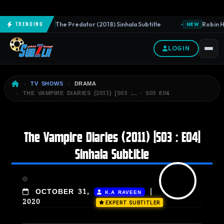
The Predator (2018) Sinhala Subtitle
Robin Ho
Trending
NEW
NEW
LOGIN
TV SHOWS
DRAMA
THE VAMPIRE DIARIES (2011) [S03 :… · S03 E04
The Vampire Diaries (2011) [S03 : E04]
Sinhala Subtitle
|
OCTOBER 31,
K.A RAVEEN
2020
EXPERT SUBTITLER