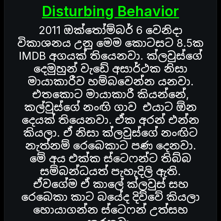
Disturbing Behavior
2011 ඔක්තෝම්බර් 6 වෙනිදා
විකාශනය උනු මෙම කොටසට 8.5ක
IMDB අගයක් තියෙනවා. ක්ලවුස්ගේ
දෙමුහුන් වැඩේ අසාර්ථක නිසා
මායාකාරීව හම්බවෙන්න යනවා.
එතකොට මායාකාරී කියන්නේ,
කල්වුස්ගේ නංඟි ගාව එයාට ඕන
දෙයක් තියෙනවා. ඒක අරන් එන්න
කියලා. ඒ නිසා ක්ලවුස්ගේ නංඟිට
නැත්නම් රෙබෙකාට පණ දෙනවා.
මේ අය එක්ක ස්ටෙෆන්ට තිබ්බ
සම්බන්ධයත් පැහැදිලි ඇති.
ඒවගේම ඒ කාලේ ක්ලවුස් සහ
රෙබෙකා කාට බයේද දිව්වේ කියලා
හොයාගන්න ස්ටෙෆන් උත්සහ