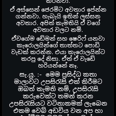
කරනවා.
ඒ අස්සෙන් ජෙරමිට අවතාර පේන්න
ගන්නවා. හැබැයි ඉතින් ලස්සන
අවතාර. අපිත් කැමතියි ඒ වගේ
අවතාර වලට නම්.
ඒවගේම ඩේමන් සහ ෂෙරිෆ් යනවා
කැරොලයින්ගේ තාත්තට පොඩි
වැඩක් කරන්න. එයා කැරොලයින්ට
කරපු දේ නිසා. ඒත් ඒ වැඩේ
හරියන්නේ නෑ.
සැ.යු. :- මෙම ප්‍රසිද්ධ කතා
මාලාවට උපසිරැසි එක් කිරීමට
ඔබත් කැමති නම්, උපසිරැසි
කරුවෙක්ට තමන් කරන
උපසිරැසියට වටිනාකමක් ලැබෙන
එකම වෙබ් අඩවිය වන අප හා