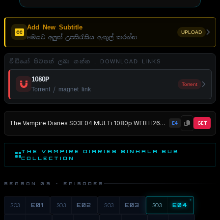
Add New Subtitle
UPLOAD
මෙයට අලුත් උපසිරැසිය ඇතුල් කරන්න
වීඩියෝ පිටපත් ලබා ගන්න . DOWNLOAD LINKS
1080P
Torrent
Torrent / magnet link
The Vampire Diaries S03E04 MULTi 1080p WEB H264-NERO EZTV
E4
GET
THE VAMPIRE DIARIES SINHALA SUB
COLLECTION
SEASON 03 · EPISODES
S03
E01
S03
E02
S03
E03
S03
E04