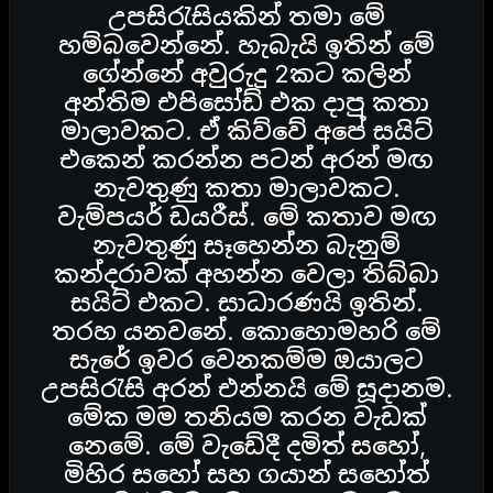
උපසිරැසියකින් තමා මේ
හම්බවෙන්නේ. හැබැයි ඉතින් මේ
ගේන්නේ අවුරුදු 2කට කලින්
අන්තිම එපිසෝඩ් එක දාපු කතා
මාලාවකට. ඒ කිව්වේ අපේ සයිට්
එකෙන් කරන්න පටන් අරන් මඟ
නැවතුණු කතා මාලාවකට.
වැම්පයර් ඩයරීස්. මේ කතාව මඟ
නැවතුණු සෑහෙන්න බැනුම්
කන්දරාවක් අහන්න වෙලා තිබ්බා
සයිට් එකට. සාධාරණයි ඉතින්.
තරහ යනවනේ. කොහොමහරි මේ
සැරේ ඉවර වෙනකම්ම ඔයාලට
උපසිරැසි අරන් එන්නයි මේ සූදානම.
මේක මම තනියම කරන වැඩක්
නෙමේ. මේ වැඩේදී දමිත් සහෝ,
මිහිර සහෝ සහ ගයාන් සහෝත්