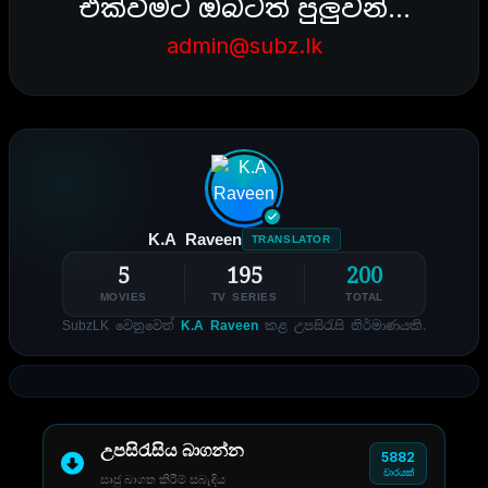
එක්වීමට ඔබටත් පුලුවන්…
admin@subz.lk
K.A Raveen
TRANSLATOR
5
195
200
MOVIES
TV SERIES
TOTAL
SubzLK වෙනුවෙන්
K.A Raveen
කළ උපසිරැසි නිර්මාණයකි.
උපසිරැසිය බාගන්න
5882
වාරයක්
සෘජු බාගත කිරීම් සබැඳිය