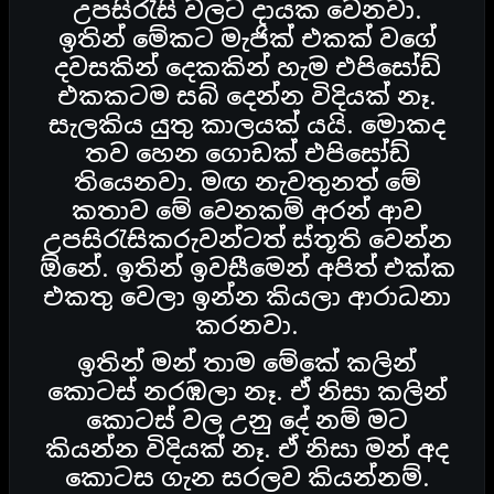
උපසිරැසි වලට දායක වෙනවා.
ඉතින් මේකට මැජික් එකක් වගේ
දවසකින් දෙකකින් හැම එපිසෝඩ්
එකකටම සබ් දෙන්න විදියක් නෑ.
සැලකිය යුතු කාලයක් යයි. මොකද
තව හෙන ගොඩක් එපිසෝඩ්
තියෙනවා. මඟ නැවතුනත් මේ
කතාව මේ වෙනකම් අරන් ආව
උපසිරැසිකරුවන්ටත් ස්තූති වෙන්න
ඕනේ. ඉතින් ඉවසීමෙන් අපිත් එක්ක
එකතු වෙලා ඉන්න කියලා ආරාධනා
කරනවා.
ඉතින් මන් තාම මේකේ කලින්
කොටස් නරඹලා නෑ. ඒ නිසා කලින්
කොටස් වල උනු දේ නම් මට
කියන්න විදියක් නෑ. ඒ නිසා මන් අද
කොටස ගැන සරලව කියන්නම්.