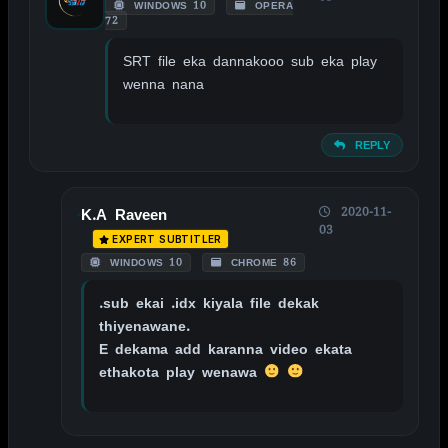
WINDOWS 10
OPERA
72
SRT file eka dannakooo sub eka play
wenna nana
REPLY
2020-11-
K.A Raveen
03
EXPERT SUBTITLER
WINDOWS 10
CHROME 86
.sub ekai .idx kiyala file dekak
thiyenawane.
E dekama add karanna video ekata
ethakota play wenawa