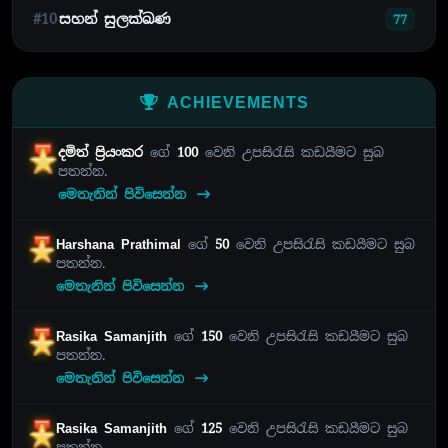
#10
සහන් සුලක්ඛණ
77
ACHIEVEMENTS
දමිත් ප්‍රියංකර
ගේ
100
වෙනි උපසිරැසි කඩයීමට සුබ
පතන්න.
මෙතැනින් පිවිසෙන්න
Harshana Prathimal
ගේ
50
වෙනි උපසිරැසි කඩයීමට සුබ
පතන්න.
මෙතැනින් පිවිසෙන්න
Rasika Samanjith
ගේ
150
වෙනි උපසිරැසි කඩයීමට සුබ
පතන්න.
මෙතැනින් පිවිසෙන්න
Rasika Samanjith
ගේ
125
වෙනි උපසිරැසි කඩයීමට සුබ
පතන්න.