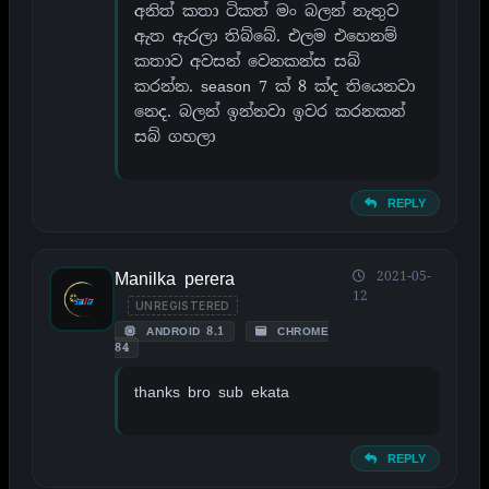
අනිත් කතා ටිකත් මං බලන් නැතුව
ඇත ඇරලා තිබ්බේ. එලම එහෙනම්
කතාව අවසන් වෙනකන්ස සබ්
කරන්න. season 7 ක් 8 ක්ද තියෙනවා
නෙද. බලන් ඉන්නවා ඉවර කරනකන්
සබ් ගහලා
REPLY
Manilka perera
2021-05-
12
UNREGISTERED
ANDROID 8.1
CHROME
84
thanks bro sub ekata
REPLY