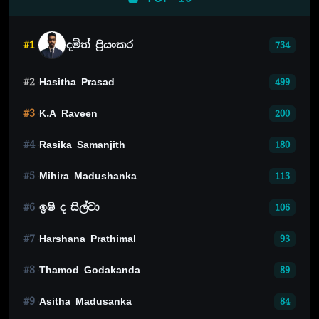
#1
දමිත් ප්‍රියංකර
734
#2
Hasitha Prasad
499
#3
K.A Raveen
200
#4
Rasika Samanjith
180
#5
Mihira Madushanka
113
#6
ඉෂි ද සිල්වා
106
#7
Harshana Prathimal
93
#8
Thamod Godakanda
89
#9
Asitha Madusanka
84