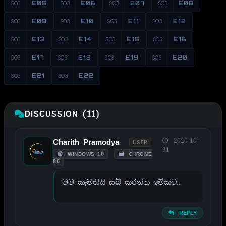
S03
E05
S03
E06
S03
E07
S03
E08
S03
E09
S03
E10
S03
E11
S03
E12
S03
E13
S03
E14
S03
E15
S03
E16
S03
E17
S03
E18
S03
E19
S03
E20
S03
E21
S03
E22
DISCUSSION (11)
2020-10-
Charith Pramodya
USER
31
WINDOWS 10
CHROME
86
මම කැමතියි සබ් කරන්න මේකට..
REPLY