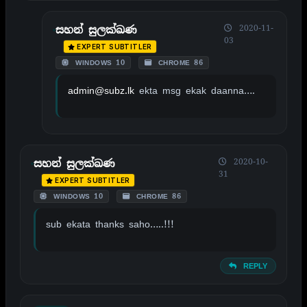
2020-11-
සහන් සුලක්ඛණ
03
EXPERT SUBTITLER
WINDOWS 10
CHROME 86
admin@subz.lk
ekta msg ekak daanna….
2020-10-
සහන් සුලක්ඛණ
31
EXPERT SUBTITLER
WINDOWS 10
CHROME 86
sub ekata thanks saho…..!!!
REPLY