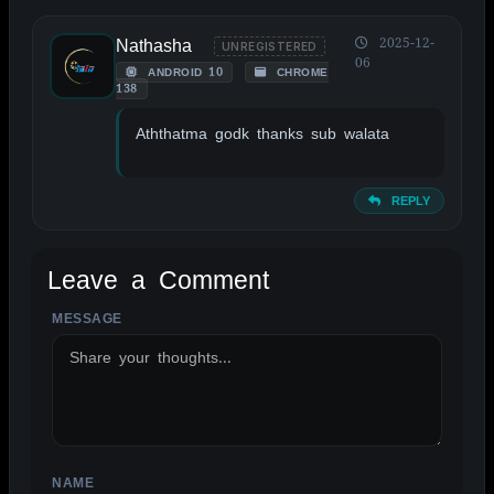
Nathasha
2025-12-
UNREGISTERED
06
ANDROID 10
CHROME
138
Aththatma godk thanks sub walata
REPLY
Leave a Comment
MESSAGE
ALTERNATIVE:
NAME