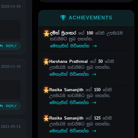
2020-11-10
ACHIEVEMENTS
දමිත් ප්‍රියංකර
ගේ
100
වෙනි උපසිරැසි
කඩයීමට සුබ පතන්න.
මෙතැනින් පිවිසෙන්න
REPLY
Harshana Prathimal
ගේ
50
වෙනි
2020-11-10
උපසිරැසි කඩයීමට සුබ පතන්න.
මෙතැනින් පිවිසෙන්න
Rasika Samanjith
ගේ
150
වෙනි
උපසිරැසි කඩයීමට සුබ පතන්න.
මෙතැනින් පිවිසෙන්න
REPLY
Rasika Samanjith
ගේ
125
වෙනි
උපසිරැසි කඩයීමට සුබ පතන්න.
2021-05-13
මෙතැනින් පිවිසෙන්න