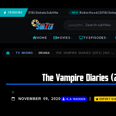
The Predator (2018) Sinhala Subtitle
Robin Hood (2018) Sinhala S
Trending
NEW
HOME
MOVIES
TV EPISODES
TV SHOWS
DRAMA
THE VAMPIRE DIARIES (2011) [S03 :… 
The Vampire Diaries (2
|
NOVEMBER 09, 2020
K.A RAVEEN
EXPERT SU