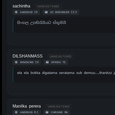
sachintha
UNREGISTERED
ANDROID 10
UC BROWSER 13.3
සිංහල උපසිරැසියට ස්තූතියි
DILSHANMASS
UNREGISTERED
WINDOWS 10
OPERA 72
ela ela bokka digatama seratama sub demuu….thankzz j
Manilka perera
UNREGISTERED
ANDROID 8.1
CHROME 84