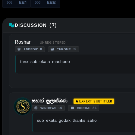
S03
E21
S03
E22
DISCUSSION (7)
Roshan
UNREGISTERED
ANDROID 8
CHROME 69
thnx sub ekata machooo
සහන් සුලක්ඛණ
EXPERT SUBTITLER
WINDOWS 10
CHROME 86
sub ekata godak thanks saho