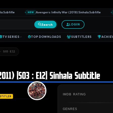
ubtitle
Avengers: Infinity War (2018) Sinhala Subtitle
NEW
NE
Search
LOGIN
TV SERIES
TOP DOWNLOADS
SUBTITLERS
ACHIE
· S03 E12
011) [S03 : E12] Sinhala Subtitle
IMDB RATING
BTITLER
GENRES