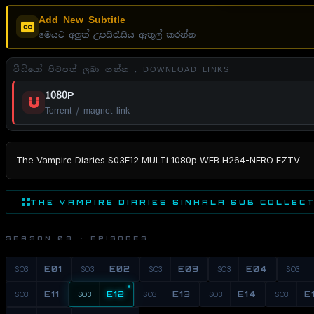
Add New Subtitle
මෙයට අලුත් උපසිරැසිය ඇතුල් කරන්න
වීඩියෝ පිටපත් ලබා ගන්න . DOWNLOAD LINKS
1080P
Torrent / magnet link
The Vampire Diaries S03E12 MULTi 1080p WEB H264-NERO EZTV
THE VAMPIRE DIARIES SINHALA SUB COLLEC
SEASON 03 · EPISODES
S03
E01
S03
E02
S03
E03
S03
E04
S03
S03
E11
S03
E12
S03
E13
S03
E14
S03
E