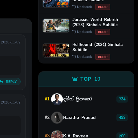
Updated:
BRRIP
Jurassic World Rebirth
(2025) Sinhala Subtitle
Updated:
BRRIP
2020-11-09
Hellhound (2024) Sinhala
Subtitle
Updated:
BRRIP
TOP 10
REPLY
#1
දමිත් ප්‍රියංකර
734
2020-11-09
#2
Hasitha Prasad
499
#3
K.A Raveen
200