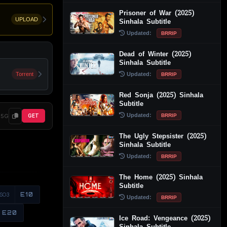
Prisoner of War (2025)
UPLOAD
Sinhala Subtitle
Updated:
BRRIP
Dead of Winter (2025)
Sinhala Subtitle
Updated:
Torrent
BRRIP
Red Sonja (2025) Sinhala
Subtitle
Updated:
BRRIP
85G
GET
The Ugly Stepsister (2025)
Sinhala Subtitle
Updated:
BRRIP
The Home (2025) Sinhala
Subtitle
S03
E10
Updated:
BRRIP
E20
Ice Road: Vengeance (2025)
Sinhala Subtitle