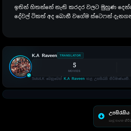
ඉතින් හිතන්නේ නැති කරදර වලට මුහුණ දෙ
දේවල් ටිකත් අද බොනී වගේම ස්ටෙෆන් දැනගන
K.A Raveen
TRANSLATOR
5
MOVIES
SubzLK වෙනුවෙන්
K.A Raveen
කළ උපසිරැසි නිර්මාණයකි.
උපසිරැසිය
සෘජු බාගත කිරීම