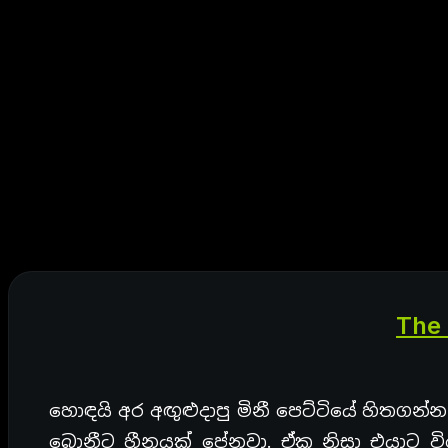
The 
හොඳයි අර අඟුළුදාපු මිනී පෙට්ටියේ හිතගන්
බොනීට හීනයක් පේනවා. ඒක නිසා එයාට වි