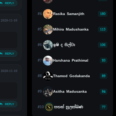
REPLY
#4
Rasika Samanjith
180
2020-11-10
#5
Mihira Madushanka
113
#6
ඉෂි ද සිල්වා
106
REPLY
#7
Harshana Prathimal
93
2020-11-10
#8
Thamod Godakanda
89
#9
Asitha Madusanka
84
REPLY
#10
සහන් සුලක්ඛණ
77