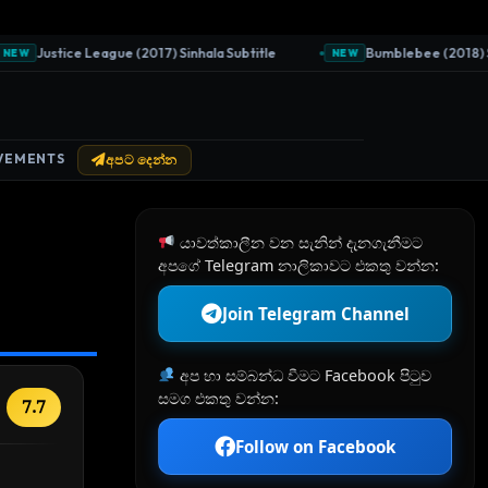
Justice League (2017) Sinhala Subtitle
Bumblebee (2018) Sinh
W
NEW
VEMENTS
අපට දෙන්න
යාවත්කාලීන වන සැනින් දැනගැනීමට
අපගේ Telegram නාලිකාවට එකතු වන්න:
Join Telegram Channel
අප හා සම්බන්ධ වීමට Facebook පිටුව
සමග එකතු වන්න:
7.7
Follow on Facebook