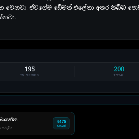
න්න වෙනවා. ඒවගේම ඩේමත් එලේනා අතර තිබ්බ පොඩ
්නවා.
195
200
TV SERIES
TOTAL
 බාගන්න
4475
වාරයක්
් සබැඳිය