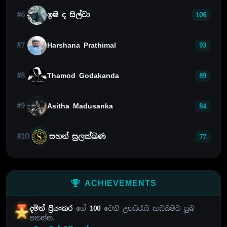
#6
ඉෂි ද සිල්වා
106
#7
Harshana Prathimal
93
#8
Thamod Godakanda
89
#9
Asitha Madusanka
84
#10
සහන් සුලක්ඛණ
77
ACHIEVEMENTS
දමිත් ප්‍රියංකර
ගේ
100
වෙනි උපසිරැසි කඩයීමට සුබ
පතන්න.