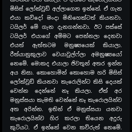
මිසිස් ලෝක්වුඩ් අල්ලාගෙන ඉන්නේ. ඒ ගැන
එයා කව්දෝ මංදා මිනිහෙක්ටත් කියනවා.
ටයිලර් මේ ගැන දැනගන්නවා. ඊට පස්සේ
ටයිලර් එයාගේ අම්මට පෙන්නලා දෙනවා
එයත් ඇත්තටම මනුෂ්‍යයෙක් කියාලා.
රීත්යානුකුලාව වෙයාවුල්ෆ්ලා අමනුෂ්‍යයෝ
නෙමේ. මොකද එයාලා ජිවතුන් අතර ඉන්න
අය නිසා. කොහොමින් කොහොම හරි මිසිස්
ලෝක්වුඩ් කියනවා කැරොලින්ට කිසි දෙයක්
වෙන්න දෙන්නේ නෑ කියලා. ඒත් අර
මනුස්සයා කැමති වෙන්නේ නෑ කැරොලයින්ව
අත අරින්න. ඉතින් ඒ මනුස්සයා යනවා
කැරොලයින්ව හිර කරලා තියෙන අදුරු
කුටියට. ඒ ඉන්නේ වෙන කව්රුත් නෙමේ.