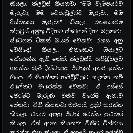
කියලා. ක්ලවුස් කියනවා “මම වැම්පයර්ව
මැරුවා, මම වෙයාවුල්ෆ්ව මැරුවා, මම
දිත්වකාය මැරුවා” කියලා. එතකොටම
ක්ලවුස් අමුතු විදිහට ස්ටෙෆන් දිහා බලනවා.
ස්ටෙෆන් ටිකක් බයත් වෙනවා රහස අහු
වෙයිදෝ කියලා. එතකොට ඔයාලට
තේරෙන්න ඇති නේහ්. ක්ලවුස්ට හයිබ්‍රිඩ්ලව
හදන්න බැරි දිත්වකාය ජිවතුන් අතර ඉන්න
හිංදා. ඒ කියන්නේ හයිබ්‍රිඩ්ලව හදන්න නම්
එලේනට මැරෙන්න වෙනවා. ඒ අස්සේ
ජෙරමිට මැරුණ වීකිව වගේම ඇනාව
පේනවා. විකී කියනවා එඑයාට උදව් කරන්න
කියලා. එයාට අපහු ජිවත් වෙන්න පුළුවන්
කියලා. ඒත් ආනා කියනවා විකීව විශ්වාස
කරන්න එපා කියලා. ඒ අතරේ කැරොලයින්ව