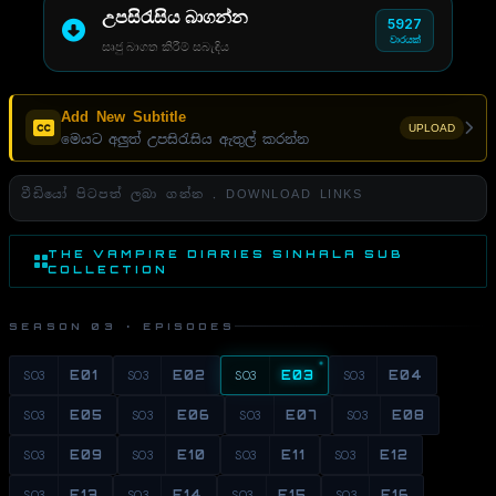
උපසිරැසිය බාගන්න
5927
වාරයක්
සෘජු බාගත කිරීම් සබැඳිය
Add New Subtitle
UPLOAD
මෙයට අලුත් උපසිරැසිය ඇතුල් කරන්න
වීඩියෝ පිටපත් ලබා ගන්න . DOWNLOAD LINKS
THE VAMPIRE DIARIES SINHALA SUB
COLLECTION
SEASON 03 · EPISODES
S03
E01
S03
E02
S03
E03
S03
E04
S03
E05
S03
E06
S03
E07
S03
E08
S03
E09
S03
E10
S03
E11
S03
E12
S03
E13
S03
E14
S03
E15
S03
E16