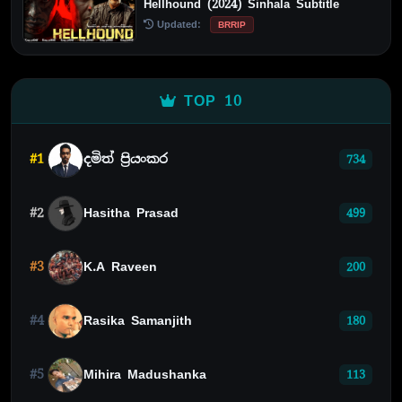
Hellhound (2024) Sinhala Subtitle
Updated:
BRRIP
TOP 10
#1
දමිත් ප්‍රියංකර
734
#2
Hasitha Prasad
499
#3
K.A Raveen
200
#4
Rasika Samanjith
180
#5
Mihira Madushanka
113