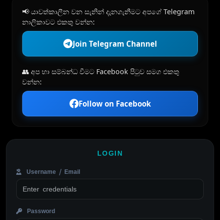
📢 යාවත්කාලීන වන සැනින් දැනගැනීමට අපගේ Telegram
නාලිකාවට එකතු වන්න:
Join Telegram Channel
👥 අප හා සම්බන්ධ වීමට Facebook පිටුව සමග එකතු
වන්න:
Follow on Facebook
LOGIN
Username / Email
Password