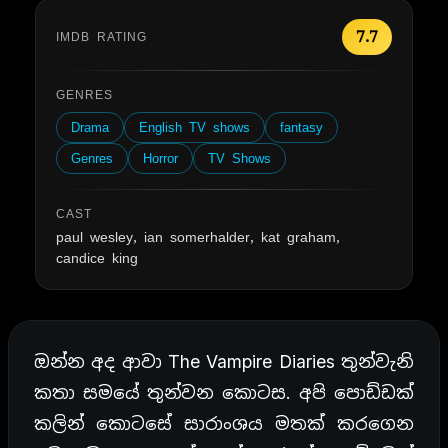
7.7
IMDB RATING
GENRES
Drama
English TV shows
fantasy
Genres
Horror
TV Shows
CAST
paul wesley, ian somerhalder, kat graham,
candice king
ඔන්න අද ආවා The Vampire Diaries තුන්වැනි
කතා සමයේ තුන්වන කොටස. අපි පොඩ්ඩක්
කලින් කොටසේ සාරාංශය මතක් කරගෙන