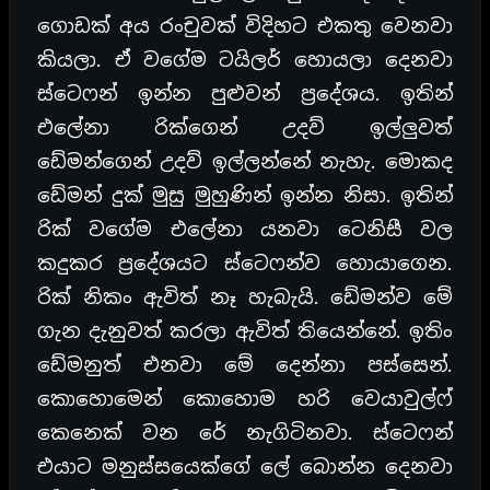
ගොඩක් අය රංචුවක් විදිහට එකතු වෙනවා
කියලා. ඒ වගේම ටයිලර් හොයලා දෙනවා
ස්ටෙෆන් ඉන්න පුළුවන් ප්‍රදේශය. ඉතින්
එලේනා රික්ගෙන් උදව් ඉල්ලුවත්
ඩේමන්ගෙන් උදව් ඉල්ලන්නේ නැහැ. මොකද
ඩේමන් දුක් මුසු මුහුණින් ඉන්න නිසා. ඉතින්
රික් වගේම එලේනා යනවා ටෙනිසී වල
කදුකර ප්‍රදේශයට ස්ටෙෆන්ව හොයාගෙන.
රික් නිකං ඇවිත් නෑ හැබැයි. ඩේමන්ව මේ
ගැන දැනුවත් කරලා ඇවිත් තියෙන්නේ. ඉතිං
ඩේමනුත් එනවා මේ දෙන්නා පස්සෙන්.
කොහොමෙන් කොහොම හරි වෙයාවුල්ෆ්
කෙනෙක් වන රේ නැගිටිනවා. ස්ටෙෆන්
එයාට මනුස්සයෙක්ගේ ලේ බොන්න දෙනවා