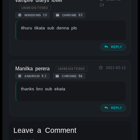
vampire diarys lover
23
UNREGISTERED
WINDOWS 10
CHROME 85
ithuru tikata sub denna pls
REPLY
Manilka perera
2021-05-12
UNREGISTERED
ANDROID 8.1
CHROME 84
thanks bro sub ekata
REPLY
Leave a Comment