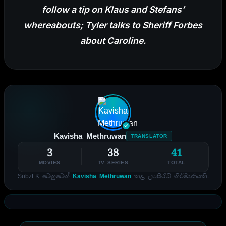
follow a tip on Klaus and Stefans’
whereabouts; Tyler talks to Sheriff Forbes
about Caroline.
Kavisha Methruwan
TRANSLATOR
3
38
41
MOVIES
TV SERIES
TOTAL
SubzLK වෙනුවෙන්
Kavisha Methruwan
කළ උපසිරැසි නිර්මාණයකි.