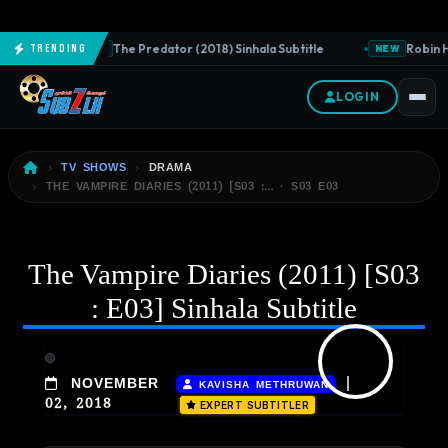
The Predator (2018) Sinhala Subtitle
Robin Ho
Trending
NEW
NEW
LOGIN
TV SHOWS
DRAMA
THE VAMPIRE DIARIES (2011) [S03 :… · S03 E03
The Vampire Diaries (2011) [S03
: E03] Sinhala Subtitle
|
NOVEMBER
KAVISHA METHRUWAN
02, 2018
EXPERT SUBTITLER