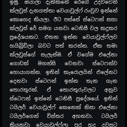
ඉමු. ඔයාලා දැක්කනේ රෙගේ උදව්වෙන්
ක්ලවුස් දැනගත්තා වෙයාවුල්ෆ් රංචුව ඉන්නේ
කොහෙද කියලා. ඊට පස්සේ ස්ටෙෆන් සහා
ක්ලවුස් රේ සමග යනවා ටෙනිසී වල කදුකර
ප්‍රදේශයකට. එතන ඉන්න වෙයාවුල්ෆ්ලව
හයිබ්‍රිඩ්ලා බවට පත් කරන්න. ඒක තමා
ක්ලවුස්ගේ සැලැස්ම. ඒ වගේම එලේනා
ගොඩක් මහන්සි වෙනවා ස්ටෙෆන්ව
හොයාගන්න. ඉතින් කැරොලයින් එලේනට
දෙනවා ස්ටෙෆන් ඉන්න තැන ගැන
තොරතුරක්. ඒ තොරතුරුවලට අනුව
ස්ටෙෆන් ඉන්නේ ටෙනිසී ප්‍රදේශයේ. ඉතින්
ටයිලර් වෙයාවුල්ෆ් කෙනෙක් නිසා එලේනා
ටයිලර්ගෙන් විස්තර අහනවා. ටයිලර්
කියනවා වෙයාවුල්ෆ්ලා පුර හද දවසට