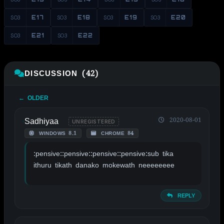
S03
E17
S03
E18
S03
E19
S03
E20
S03
E21
S03
E22
DISCUSSION (42)
← OLDER
Sadhiyaa
2020-08-01
UNREGISTERED
WINDOWS 8.1
CHROME 84
:pensive::pensive::pensive::pensive:sub tika
ithuru tikath danako mokewath neeeeeeee
REPLY