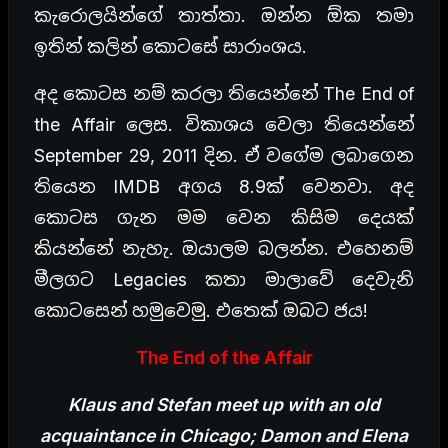
කැරොලයින්ගේ තාත්තා. ඔන්න ඕක තමා
ඉතින් කලින් කොටසේ සාරාංශය.
අද කොටස නම් කරලා තියෙන්නේ The End of
the Affair ලෙස. විකාශය වෙලා තියෙන්නේ
September 29, 2011 දින. ඒ වගේම ලබාගෙන
තියෙන IMDB අගය 8.9ක් වෙනවා. අද
කොටස ගැන මම වෙන කිසිම දෙයක්
කියන්නේ නැහැ. ඔයාලම බලන්න. එහෙනම්
මීලගට Legacies කතා මාලාවේ දෙවැනි
කොටසෙන් හමුවෙමු. එතෙක් ඔබට ජය!
The End of the Affair
Klaus and Stefan meet up with an old
acquaintance in Chicago; Damon and Elena