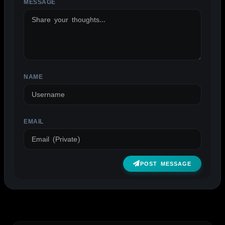
MESSAGE
ALTERNATIVE:
NAME
EMAIL
POST MESSAGE