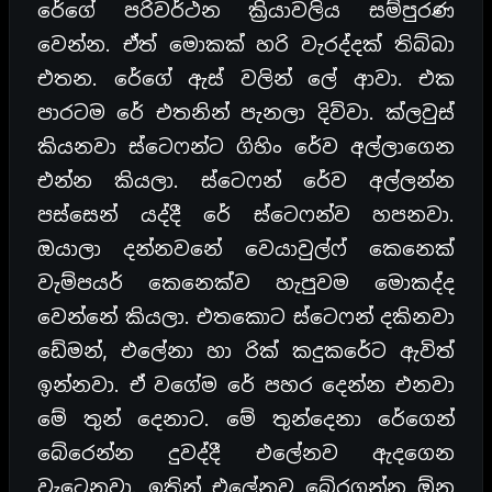
රේගේ පරිවර්ථන ක්‍රියාවලිය සම්පුරණ
වෙන්න. ඒත් මොකක් හරි වැරද්දක් තිබ්බා
එතන. රේගේ ඇස් වලින් ලේ ආවා. එක
පාරටම රේ එතනින් පැනලා දිව්වා. ක්ලවුස්
කියනවා ස්ටෙෆන්ට ගිහිං රේව අල්ලාගෙන
එන්න කියලා. ස්ටෙෆන් රේව අල්ලන්න
පස්සෙන් යද්දී රේ ස්ටෙෆන්ව හපනවා.
ඔයාලා දන්නවනේ වෙයාවුල්ෆ් කෙනෙක්
වැම්පයර් කෙනෙක්ව හැපුවම මොකද්ද
වෙන්නේ කියලා. එතකොට ස්ටෙෆන් දකිනවා
ඩේමන්, එලේනා හා රික් කදුකරේට ඇවිත්
ඉන්නවා. ඒ වගේම රේ පහර දෙන්න එනවා
මේ තුන් දෙනාට. මේ තුන්දෙනා රේගෙන්
බේරෙන්න දුවද්දී එලේනව ඇදගෙන
වැටෙනවා. ඉතින් එලේනව බේරගන්න ඕන