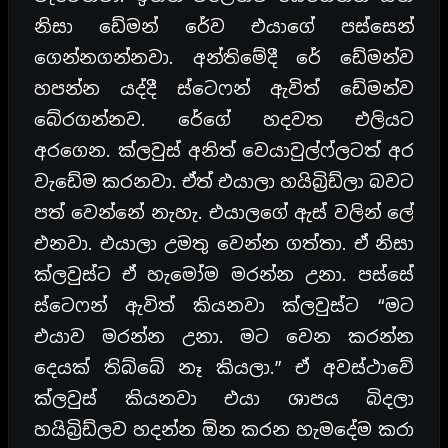
නිසා ඩේමන් රේව එයාගේ පස්සෙන්
ගෙන්නගන්නවා. අන්තිමේදී රේ ඩේමන්ව
හපන්න යද්දී ස්ටෙෆන් ඇවිත් ඩේමන්ව
බේරගන්නව. රේගේ හදවත එලියට
අරගෙන. ක්ලවුස් අනිත් වෙයාවුල්ෆ්ලටත් අර
වැඩේම කරනවා. ඒත් එයාලා හයිබ්‍රිඩ්ලා බවට
පත් වෙන්නේ නැහැ. එයාලගේ ඇස් වලින් ලේ
එනවා. එයාලා උමතු වෙන්න ගත්තා. ඒ නිසා
ක්ලවුස්ට ඒ හැමෝම මරන්න උනා. පස්සේ
ස්ටෙෆන් ඇවිත් කියනවා ක්ලවුස්ට “මට
එයාව මරන්න උනා. මට වෙන කරන්න
දෙයක් තිබ්බේ නෑ කියලා.” ඒ අවස්ථාවේ
ක්ලවුස් කියනවා එයා ශාපය බිදලා
හයිබ්‍රිඩ්ලව හදන්න ඕන කරන හැමදේම කරා