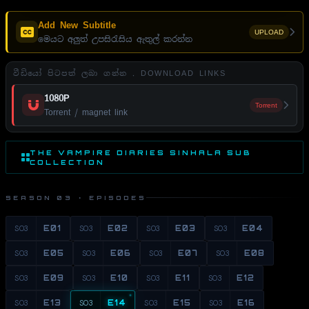
Add New Subtitle
UPLOAD
මෙයට අලුත් උපසිරැසිය ඇතුල් කරන්න
වීඩියෝ පිටපත් ලබා ගන්න . DOWNLOAD LINKS
1080P
Torrent
Torrent / magnet link
THE VAMPIRE DIARIES SINHALA SUB
COLLECTION
SEASON 03 · EPISODES
S03
E01
S03
E02
S03
E03
S03
E04
S03
E05
S03
E06
S03
E07
S03
E08
S03
E09
S03
E10
S03
E11
S03
E12
S03
E13
S03
E14
S03
E15
S03
E16