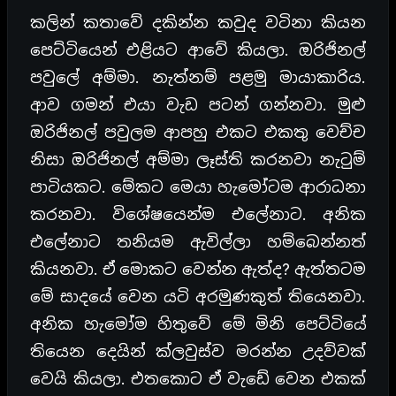
කලින් කතාවේ දකින්න කවුද වටිනා කියන
පෙට්ටියෙන් එළියට ආවේ කියලා. ඔරිජිනල්
පවුලේ අම්මා. නැත්නම් පළමු මායාකාරිය.
ආව ගමන් එයා වැඩ පටන් ගන්නවා. මුළු
ඔරිජිනල් පවුලම ආපහු එකට එකතු වෙච්ච
නිසා ඔරිජිනල් අම්මා ලෑස්ති කරනවා නැටුම්
පාටියකට. මේකට මෙයා හැමෝටම ආරාධනා
කරනවා. විශේෂයෙන්ම එලේනාට. අනික
එලේනාට තනියම ඇවිල්ලා හම්බෙන්නත්
කියනවා. ඒ මොකට වෙන්න ඇත්ද? ඇත්තටම
මේ සාදයේ වෙන යටි අරමුණකුත් තියෙනවා.
අනික හැමෝම හිතුවේ මේ මිනි පෙට්ටියේ
තියෙන දෙයින් ක්ලවුස්ව මරන්න උදව්වක්
වෙයි කියලා. එතකොට ඒ වැඩේ වෙන එකක්