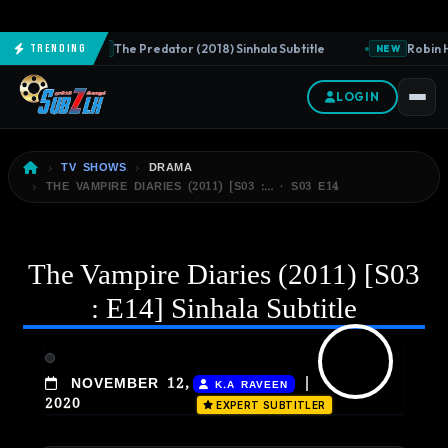
The Predator (2018) Sinhala Subtitle
Robin H
Trending
NEW
NEW
LOGIN
TV SHOWS
DRAMA
THE VAMPIRE DIARIES (2011) [S03 :… · S03 E14
The Vampire Diaries (2011) [S03
: E14] Sinhala Subtitle
|
NOVEMBER 12,
K.A RAVEEN
2020
EXPERT SUBTITLER