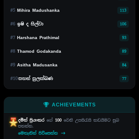
#5
Mihira Madushanka
113
#6
ඉෂි ද සිල්වා
106
#7
Harshana Prathimal
93
#8
Thamod Godakanda
89
#9
Asitha Madusanka
84
#10
සහන් සුලක්ඛණ
77
ACHIEVEMENTS
දමිත් ප්‍රියංකර
ගේ
100
වෙනි උපසිරැසි කඩයීමට සුබ
පතන්න.
මෙතැනින් පිවිසෙන්න