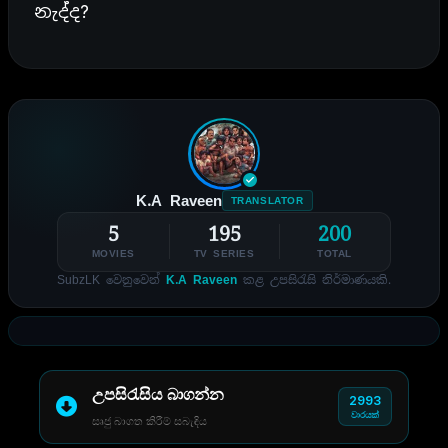
නැද්ද?
K.A Raveen
TRANSLATOR
5
195
200
MOVIES
TV SERIES
TOTAL
SubzLK වෙනුවෙන්
K.A Raveen
කළ උපසිරැසි නිර්මාණයකි.
උපසිරැසිය බාගන්න
2993
වාරයක්
සෘජු බාගත කිරීම් සබැඳිය