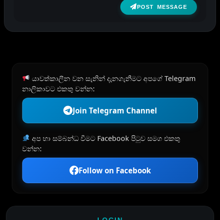
POST MESSAGE
යාවත්කාලීන වන සැනින් දැනගැනීමට අපගේ Telegram
නාලිකාවට එකතු වන්න:
Join Telegram Channel
අප හා සම්බන්ධ වීමට Facebook පිටුව සමග එකතු
වන්න:
Follow on Facebook
LOGIN