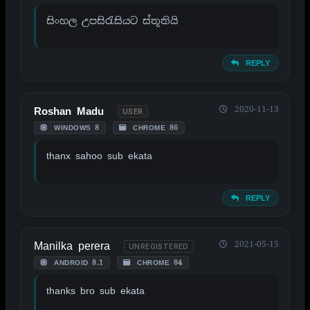
සිංහල උපසිරැසියට ස්තූතියි
REPLY
2020-11-13
Roshan Madu
USER
WINDOWS 8
CHROME 86
thanx sahoo sub ekata
REPLY
Manilka perera
2021-05-15
UNREGISTERED
ANDROID 8.1
CHROME 84
thanks bro sub ekata