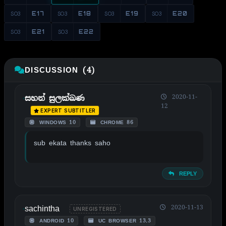
S03
E17
S03
E18
S03
E19
S03
E20
S03
E21
S03
E22
DISCUSSION (4)
2020-11-
සහන් සුලක්ඛණ
12
EXPERT SUBTITLER
WINDOWS 10
CHROME 86
sub ekata thanks saho
REPLY
sachintha
2020-11-13
UNREGISTERED
ANDROID 10
UC BROWSER 13.3