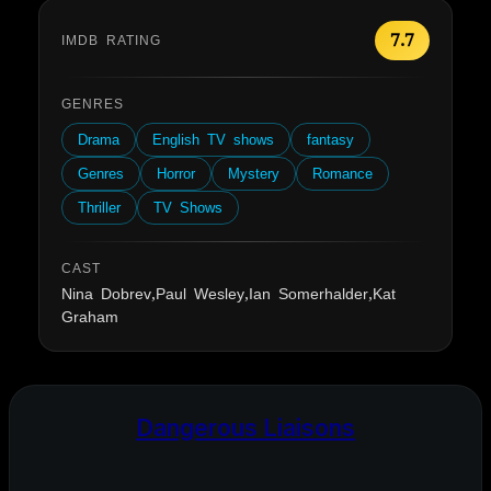
7.7
IMDB RATING
GENRES
Drama
English TV shows
fantasy
Genres
Horror
Mystery
Romance
Thriller
TV Shows
CAST
Nina Dobrev,Paul Wesley,Ian Somerhalder,Kat
Graham
Dangerous Liaisons