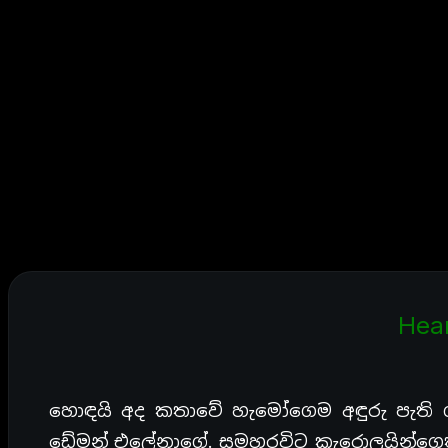
Hear
හොඳයි අද කතාවේ හැමෝගෙම අඳුරු පැති ග
ඩේමන් එලේනාගේ. සමහරවිට කැරොලයින්ගෙත