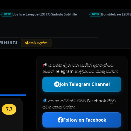
Justice League (2017) Sinhala Subtitle
Bumblebee (2018) Sin
EW
NEW
VEMENTS
අපට දෙන්න
යාවත්කාලීන වන සැනින් දැනගැනීමට
අපගේ Telegram නාලිකාවට එකතු වන්න:
Join Telegram Channel
අප හා සම්බන්ධ වීමට Facebook පිටුව
සමග එකතු වන්න:
7.7
Follow on Facebook