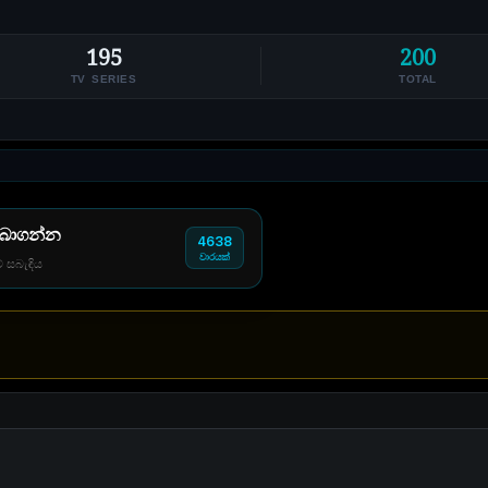
195
200
TV SERIES
TOTAL
 බාගන්න
4638
වාරයක්
් සබැඳිය