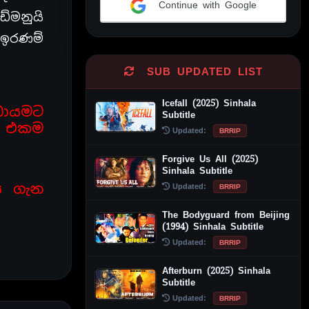
Continue with Google
ේමනුයි
Alternative:
 ඉරණම්
SUB UPDATED LIST
Icefall (2025) Sinhala
ඩායමට
Subtitle
න එකම
Updated:
BRRIP
Forgive Us All (2025)
Sinhala Subtitle
ි ගැන
Updated:
BRRIP
The Bodyguard from Beijing
(1994) Sinhala Subtitle
Updated:
BRRIP
Afterburn (2025) Sinhala
Subtitle
Updated:
BRRIP