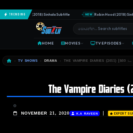
The Predator (2018) Sinhala Subtitle
Robin Hood (2018) Sinhala
Trending
NEW
HOME
MOVIES
TV EPISODES
TV SHOWS
DRAMA
THE VAMPIRE DIARIES (2011) [S03 :… 
The Vampire Diaries (2
|
NOVEMBER 21, 2020
K.A RAVEEN
EXPERT SU