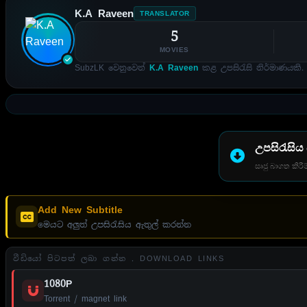
K.A Raveen
TRANSLATOR
5
MOVIES
SubzLK වෙනුවෙන්
K.A Raveen
කළ උපසිරැසි නිර්මාණයකි.
උපසිරැසිය
සෘජු බාගත කිරීම
Add New Subtitle
මෙයට අලුත් උපසිරැසිය ඇතුල් කරන්න
වීඩියෝ පිටපත් ලබා ගන්න . DOWNLOAD LINKS
1080P
Torrent / magnet link