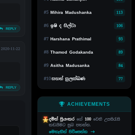
#5
Mihira Madushanka
113
#6
ඉෂි ද සිල්වා
106
REPLY
#7
Harshana Prathimal
93
2020-11-22
#8
Thamod Godakanda
89
#9
Asitha Madusanka
84
#10
සහන් සුලක්ඛණ
77
REPLY
ACHIEVEMENTS
දමිත් ප්‍රියංකර
ගේ
100
වෙනි උපසිරැසි
කඩයීමට සුබ පතන්න.
මෙතැනින් පිවිසෙන්න