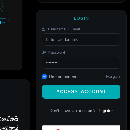
LOGIN
ller
Username / Email
Password
Forgot?
Remember me
ACCESS ACCOUNT
Don't have an account?
Register
වගේමයි
ැඟීමක්