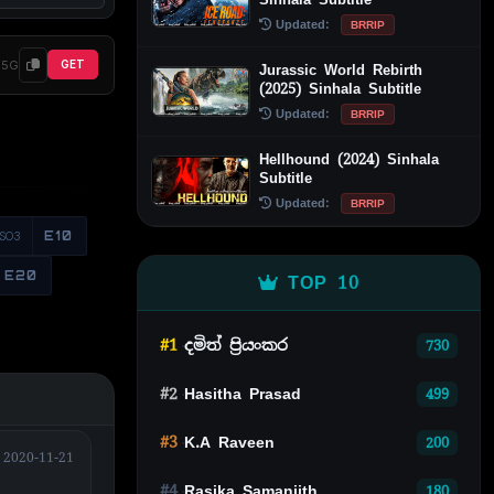
Updated:
BRRIP
95G
GET
Jurassic World Rebirth
(2025) Sinhala Subtitle
Updated:
BRRIP
Hellhound (2024) Sinhala
Subtitle
Updated:
BRRIP
S03
E10
E20
TOP 10
#1
දමිත් ප්‍රියංකර
730
#2
Hasitha Prasad
499
#3
K.A Raveen
200
2020-11-21
#4
Rasika Samanjith
180