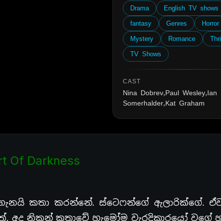
Drama
English TV shows
fantasy
Genres
Horror
Mystery
Romance
Thri
TV Shows
CAST
Nina Dobrev,Paul Wesley,Ian
Somerhalder,Kat Graham
t Of Darkness
ැනයි කතා කරන්නේ. ස්ටෙෆන්ගේ ඇලාරික්ගේ. ඒ
්. අද නිකන් කතාවේ හැමෝම වැරදිකාරයෝ වගේ හ