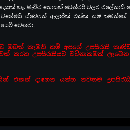
ෙයක් නෑ. මැට්ව හොයන් ඩෙන්වර් වලට එලේනායි ඩ
 වගේමයි ස්ටෙෆන් ඇලාරික් එක්ක තම තමන්ගේ
 සෙට් වෙනවා.
මට ඔබත් කැමති නම් අපගේ උපසිරැසි කණ්
රුවෙක් කරන උපසිරැසියට වටිනාකමක් ලැබෙ
යික් එකක් දාගෙන යන්න නවතම උපසිරැස