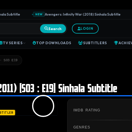
 Subtitle
Avengers: Infinity War (2018) Sinhala Subtitle
NEW
N
Search
LOGIN
TV SERIES
TOP DOWNLOADS
SUBTITLERS
ACHIE
· S03 E19
011) [S03 : E19] Sinhala Subtitle
IMDB RATING
BTITLER
GENRES