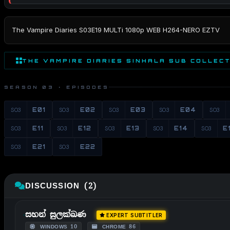
The Vampire Diaries S03E19 MULTi 1080p WEB H264-NERO EZTV
THE VAMPIRE DIARIES SINHALA SUB COLLEC
SEASON 03 · EPISODES
S03
E01
S03
E02
S03
E03
S03
E04
S03
S03
E11
S03
E12
S03
E13
S03
E14
S03
E
S03
E21
S03
E22
DISCUSSION (2)
සහන් සුලක්ඛණ
EXPERT SUBTITLER
WINDOWS 10
CHROME 86