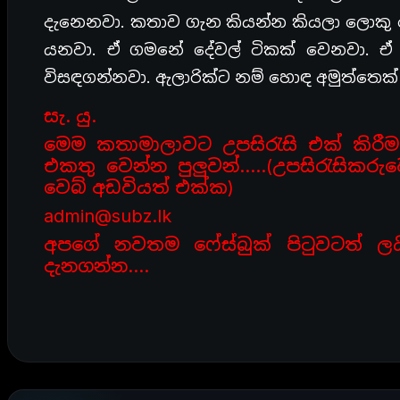
දැනෙනවා. කතාව ගැන කියන්න කියලා ලොකු ද
යනවා. ඒ ගමනේ දේවල් ටිකක් වෙනවා. ඒ
විසඳගන්නවා. ඇලාරික්ට නම් හොඳ අමුත්තෙක්
සැ. යු.
මෙම කතාමාලාවට උපසිරැසි එක් කිරී
එකතු වෙන්න පුලුවන්…..(උපසිරැසික
වෙබ් අඩවියත් එක්ක)
admin@subz.lk
අපගේ නවතම ෆේස්බුක් පිටුවටත් ල
දැනගන්න….