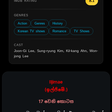
8.1
IMDB RATING
GENRES
Action
Genres
History
Korean TV shows
Romance
TV Shows
CAST
Joon-Gi Lee, Sung-ryung Kim, Kil-kang Ahn, Won-
jong Lee
Iljimae
(ඉල්ජිමේ.)
17 වෙනි කොටස