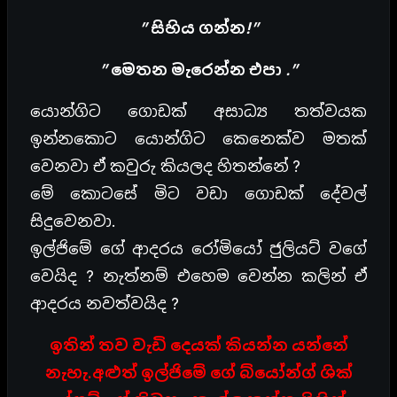
” සිහිය ගන්න!”
” මෙතන මැරෙන්න එපා .”
යොන්ගිට ගොඩක් අසාධ්‍ය තත්වයක
ඉන්නකොට යොන්ගිට කෙනෙක්ව මතක්
වෙනවා ඒ කවුරු කියලද හිතන්නේ ?
මේ කොටසේ මිට වඩා ගොඩක් දේවල්
සිදුවෙනවා.
ඉල්ජිමේ ගේ ආදරය රෝමියෝ ජුලියට් වගේ
වෙයිද ? නැත්නම් එහෙම වෙන්න කලින් ඒ
ආදරය නවත්වයිද ?
ඉතින් තව වැඩි දෙයක් කියන්න යන්නේ
නැහැ.අළුත් ඉල්ජිමේ ගේ බ්යෝන්ග් ශික්