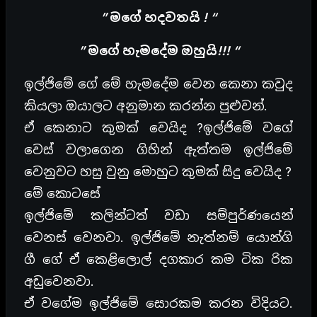
” මගේ හදවතයි ! “
” මගේ හැමදේම ඔහුයි!!! “
ඉල්ජිමේ ගේ මේ හැමදේම වෙන කෙනා කවුද
කියලා ඔයාලට අනුමාන කරන්න පුළුවන්.
ඒ කෙනාට කුමක් වෙයිද ?ඉල්ජිමේ වගේ
වෙස් වලාගෙන ගිහින් ඇත්තම ඉල්ජිමේ
වෙනුවට හසු වුනු මොහුට කුමක් සිදු වෙයිද ?
මේ කොටසේ
ඉල්ජිමේ කලින්ටත් වඩා සම්පුර්ණයෙන්
වෙනස් වෙනවා. ඉල්ජිමේ නැත්නම් යොන්ගි
ගී ගේ ඒ කෙළිලොල් දගකාර කම ටික රික
අඩුවෙනවා.
ඒ වගේම ඉල්ජිමේ සොරකම කරන විදියට.