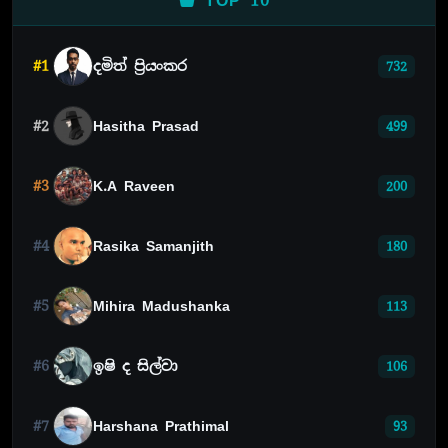
TOP 10
#1
දමිත් ප්‍රියංකර
732
#2
Hasitha Prasad
499
#3
K.A Raveen
200
#4
Rasika Samanjith
180
#5
Mihira Madushanka
113
#6
ඉෂි ද සිල්වා
106
#7
Harshana Prathimal
93