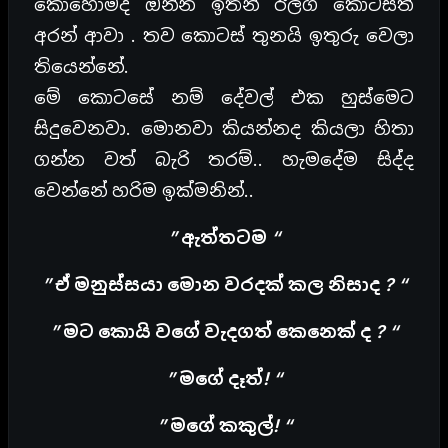
කොහොමද ඔන්න ඉතින් ඊලග කොටසත්
අරන් ආවා . තව කොටස් තුනයි ඉතුරු වෙලා
තියෙන්නේ.
මේ කොටසේ නම් දේවල් එක හුස්මෙට
සිදුවෙනවා. මොනවා කියන්නද කියලා හිතා
ගන්න වත් බැරි තරම්.. හැමදේම සිද්ද
වෙන්නේ හරිම ඉක්මනින්..
” ඇත්තටම “
” ඒ මනුස්සයා මොන වරදක් කල නිසාද ? “
” මට කොයි වගේ වැදගත් කෙනෙක් ද ? “
” මගේ දෑත්! “
” මගේ කකුල්! “