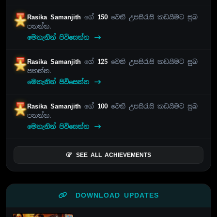
Rasika Samanjith
ගේ
150
වෙනි උපසිරැසි කඩයීමට සුබ
පතන්න.
මෙතැනින් පිවිසෙන්න
Rasika Samanjith
ගේ
125
වෙනි උපසිරැසි කඩයීමට සුබ
පතන්න.
මෙතැනින් පිවිසෙන්න
Rasika Samanjith
ගේ
100
වෙනි උපසිරැසි කඩයීමට සුබ
පතන්න.
මෙතැනින් පිවිසෙන්න
SEE ALL ACHIEVEMENTS
DOWNLOAD UPDATES