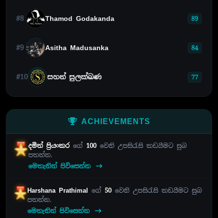
#8
Thamod Godakanda
89
#9
Asitha Madusanka
84
#10
සහන් සුලක්ඛණ
77
ACHIEVEMENTS
දමිත් ප්‍රියංකර
ගේ
100
වෙනි උපසිරැසි කඩයීමට සුබ
පතන්න.
මෙතැනින් පිවිසෙන්න
Harshana Prathimal
ගේ
50
වෙනි උපසිරැසි කඩයීමට සුබ
පතන්න.
මෙතැනින් පිවිසෙන්න