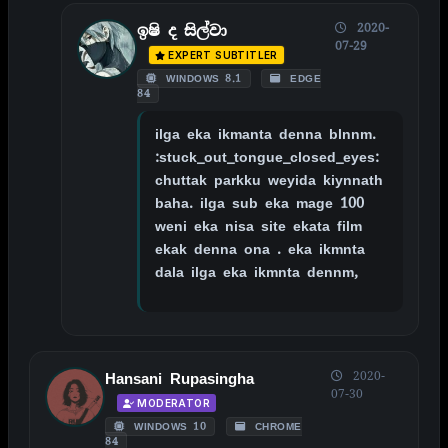
2020-
ඉෂි ද සිල්වා
07-29
EXPERT SUBTITLER
WINDOWS 8.1
EDGE
84
ilga eka ikmanta denna blnnm.
:stuck_out_tongue_closed_eyes:
chuttak parkku weyida kiynnath
baha. ilga sub eka mage 100
weni eka nisa site ekata film
ekak denna ona . eka ikmnta
dala ilga eka ikmnta dennm,
2020-
Hansani Rupasingha
07-30
MODERATOR
WINDOWS 10
CHROME
84