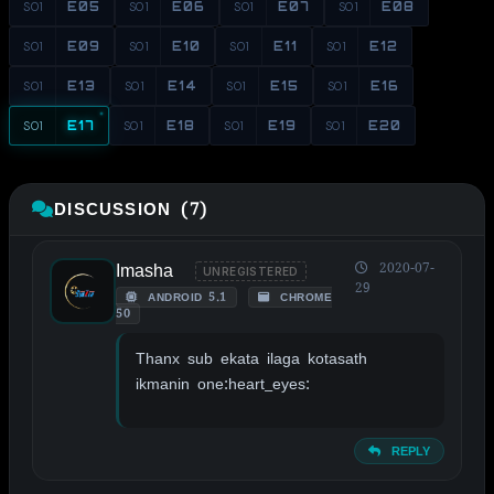
S01
E05
S01
E06
S01
E07
S01
E08
S01
E09
S01
E10
S01
E11
S01
E12
S01
E13
S01
E14
S01
E15
S01
E16
S01
E17
S01
E18
S01
E19
S01
E20
DISCUSSION (7)
Imasha
2020-07-
UNREGISTERED
29
ANDROID 5.1
CHROME
50
Thanx sub ekata ilaga kotasath
ikmanin one:heart_eyes:
REPLY