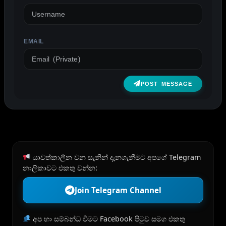
EMAIL
POST MESSAGE
යාවත්කාලීන වන සැනින් දැනගැනීමට අපගේ Telegram
නාලිකාවට එකතු වන්න:
Join Telegram Channel
අප හා සම්බන්ධ වීමට Facebook පිටුව සමග එකතු