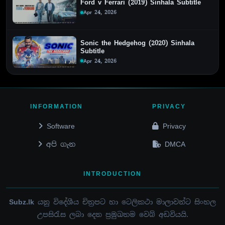
Ford v Ferrari (2019) Sinhala Subtitle
Apr 24, 2026
Sonic the Hedgehog (2020) Sinhala
Subtitle
Apr 24, 2026
INFORMATION
PRIVACY
Software
Privacy
අපි ගැන
DMCA
INTRODUCTION
Subz.lk
යනු විදේශීය චිත්‍රපට හා ටෙලිකථා මාලාවන්ට සිංහල
උපසිරැස ලබා දෙන ප්‍රමුඛතම වෙබ් අඩවියයි.