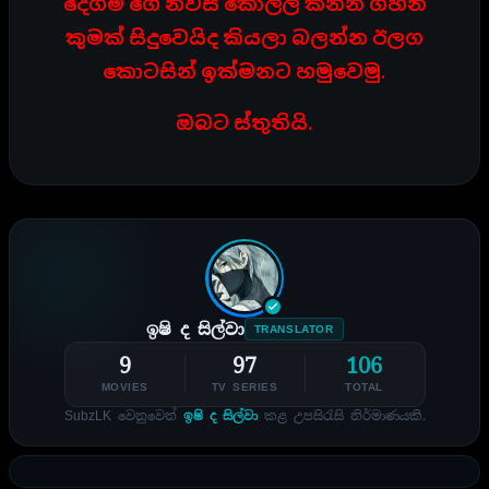
දේගම් ගේ නිවස කොල්ල කන්න ගිහින්
කුමක් සිදුවෙයිද කියලා බලන්න ඊලග
කොටසින් ඉක්මනට හමුවෙමු.
ඔබට ස්තුතියි.
ඉෂි ද සිල්වා
TRANSLATOR
9
97
106
MOVIES
TV SERIES
TOTAL
SubzLK වෙනුවෙන්
ඉෂි ද සිල්වා
කළ උපසිරැසි නිර්මාණයකි.