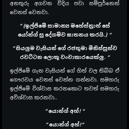
අනතුරු අගවන විදිය පවා සම්පුර්නෙන්
වෙනස් වෙනවා.
” (ඉල්ජිමේ සාමාන්‍ය මහේස්ත්‍රාත් සේ
යෝන්ග් සු දේගම්ව ඝාතනය කරයි.) “
” සියලුම වැසියන් ගේ රජතුමා මිනිස්සුන්ව
රවට්ටන ලොකු වංචාකාරයෙක්ලු. “
ඉල්ජිමේ ගැන වැසියන් ගේ හිත් වල තිබ්බ ඒ
ගෞරවය වෙනස් වෙන්න ගන්නවා. සමහරු
ඉල්ජිමේ විශ්වාස කරනකොට තවත් සමහරු
අවිශ්වාස කරනවා..
” යොන්ග් අහ්! “
” යොන්ග් අහ්!”