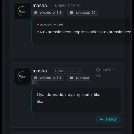
Imasha
UNREGISTERED
ANDROID 5.1
CHROME 50
හපොයි තාම
නෑ:expressionless::expressionless::expressionless:
Imasha
2020-08-
UNREGISTERED
09
ANDROID 5.1
CHROME
50
Oya dannadda aya episode tika
tika
REPLY