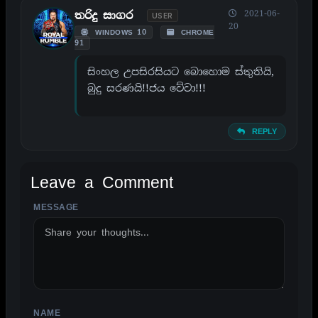
2021-06-
තරිදු සාගර
USER
20
WINDOWS 10
CHROME
91
සිංහල උපසිරසියට බොහොම ස්තුතියි,
බුදු සරණයි!!ජය වේවා!!!
REPLY
Leave a Comment
MESSAGE
ALTERNATIVE:
NAME