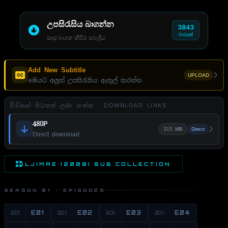
උපසිරැසිය බාගන්න
3843
වාරයක්
සෘජු බාගත කිරීම් සබැඳිය
Add New Subtitle
UPLOAD
මෙයට අලුත් උපසිරැසිය ඇතුල් කරන්න
වීඩියෝ පිටපත් ලබා ගන්න . DOWNLOAD LINKS
480P
315 MB
Direct
Direct download
ILJIMAE (2008) SUB COLLECTION
SEASON 01 · EPISODES
S01
E01
S01
E02
S01
E03
S01
E04