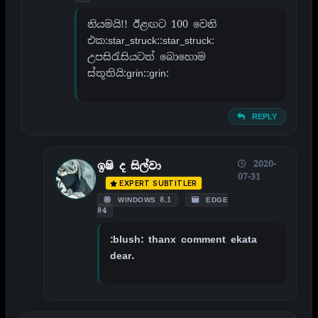
නියමයි!! ඊළඟට 100 වෙනි
එක:star_struck::star_struck:
උපසිරැසියටත් බොහොම
ස්තූතියි:grin::grin:
REPLY
2020-
ඉෂි ද සිල්වා
07-31
EXPERT SUBTITLER
WINDOWS 8.1
EDGE
84
:blush: thanx comment ekata
dear.