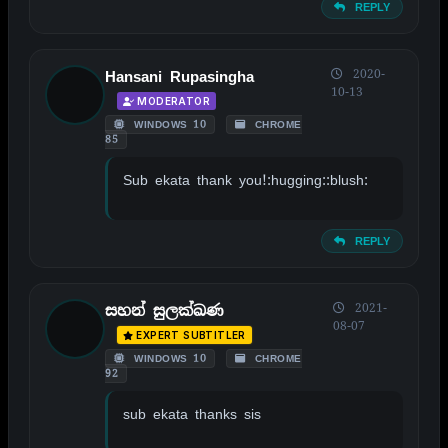
REPLY
2020-
Hansani Rupasingha
10-13
MODERATOR
WINDOWS 10
CHROME
85
Sub ekata thank you!:hugging::blush:
REPLY
2021-
සහන් සුලක්ඛණ
08-07
EXPERT SUBTITLER
WINDOWS 10
CHROME
92
sub ekata thanks sis