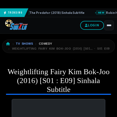
The Predator (2018) Sinhala Subtitle
Robin Ho
Trending
NEW
NEW
LOGIN
TV SHOWS
COMEDY
WEIGHTLIFTING FAIRY KIM BOK-JOO (2016) [S01… · S01 E09
Weightlifting Fairy Kim Bok-Joo
(2016) [S01 : E09] Sinhala
Subtitle