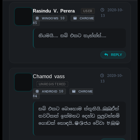
2020-10-
Rasindu V. Perera
USER
13
WINDOWS 10
CHROME
85
නියමයි…. සබ් එකට තැන්ක්ස්….
REPLY
Chamod vass
2020-10-
13
UNREGISTERED
ANDROID 10
CHROME
84
සබ් එකට බොහොම ස්තූතියි..🤗🤗ඒත්
තවටිකක් ඉක්මනට දෙන්ඩ පුලුවන්නම්
ගොඩක් හොඳයි..😁😘ජය වේවා 🤘🤗😁