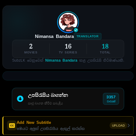
Nimansa Bandara
TRANSLATOR
2
16
18
MOVIES
TV SERIES
TOTAL
SubzLK වෙනුවෙන්
Nimansa Bandara
කළ උපසිරැසි නිර්මාණයකි.
උපසිරැසිය බාගන්න
3357
වාරයක්
සෘජු බාගත කිරීම් සබැඳිය
Add New Subtitle
UPLOAD
මෙයට අලුත් උපසිරැසිය ඇතුල් කරන්න