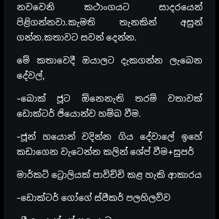
නවවෙනි කථාංගයට සාදරයෙන්
පිළිගන්නවා.කැමති තැනකින් අසුන්
ගන්න.කතාවට සවන් දෙන්න.
මේ කතාවෙදී ඔයාලට දැකගන්න ලැබෙන
දේවල්,
-බොක් ජූට ඕනෙනැති තරම් වතාවක්
ඩොක්ටර් ජියොන්ව හම්බ වීම.
-ජූන් හයොන් වදින්න ගිය දේවාලේ ඉහේ
කඩාගෙන වැටෙන්න කලින් ශේප් වීම+සුපර්
මාර්කට් ට්‍රොලියක් පාවිච්චි කළ හැකි ආකාරය
-ඩොක්ටර් ගෝගේ ස්පීකර් පලහිලව්ව