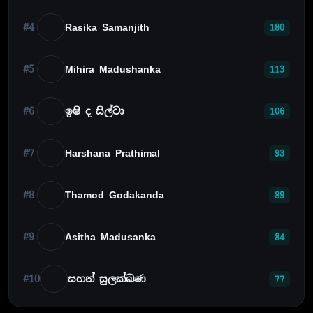
#4
Rasika Samanjith
180
#5
Mihira Madushanka
113
#6
ඉෂි ද සිල්වා
106
#7
Harshana Prathimal
93
#8
Thamod Godakanda
89
#9
Asitha Madusanka
84
#10
සහන් සුලක්ඛණ
77