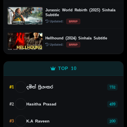
Jurassic World Rebirth (2025) Sinhala
Subtitle
Updated:
BRRIP
Hellhound (2024) Sinhala Subtitle
Updated:
BRRIP
TOP 10
#1
දමිත් ප්‍රියංකර
732
#2
Hasitha Prasad
499
#3
K.A Raveen
200