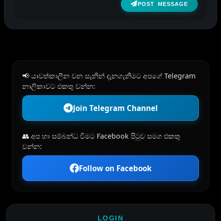
POST MESSAGE
📢 යාවත්කාලීන වන සැනින් දැනගැනීමට අපගේ Telegram
නාලිකාවට එකතු වන්න:
Join Telegram Channel
👥 අප හා සම්බන්ධ වීමට Facebook පිටුව සමග එකතු
වන්න:
Follow on Facebook
LOGIN