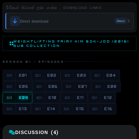
වීඩියෝ පිටපත් ලබා ගන්න . DOWNLOAD LINKS
Direct download
Direct
WEIGHTLIFTING FAIRY KIM BOK-JOO (2016)
SUB COLLECTION
SEASON 01 · EPISODES
S01
E01
S01
E02
S01
E03
S01
E04
S01
E05
S01
E06
S01
E07
S01
E08
S01
E09
S01
E10
S01
E11
S01
E12
S01
E13
S01
E14
S01
E15
S01
E16
DISCUSSION (4)