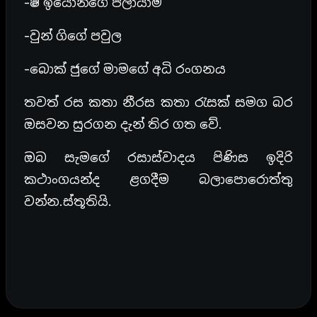
-ෂී ඉයොන්ගේ පලායාම
-වුන් ගිගේ පවුල
-බොක් ජුගේ මාමගේ අධි රංගනය
තවත් රස කතා නීරස කතා රැසක් සමග බර
ඔසවන සුරගන දැන් තිර ගත වේ.
ඔබ සැමගේ රසාස්වාදය පිණිස ඉදිරි
කථාංගයන්ද ළගදීම බලාපොරොත්තු
වන්න.ස්තූතියි.