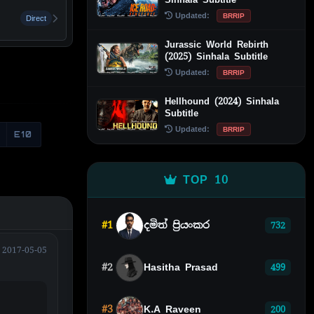
Updated:
BRRIP
Direct
Jurassic World Rebirth
(2025) Sinhala Subtitle
Updated:
BRRIP
Hellhound (2024) Sinhala
Subtitle
Updated:
BRRIP
E10
TOP 10
#1
දමිත් ප්‍රියංකර
732
2017-05-05
#2
Hasitha Prasad
499
#3
K.A Raveen
200