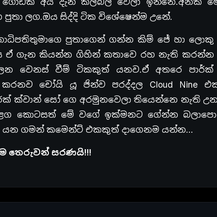
ා ගොඩක් අය දැන් කලබල වෙලා ඉන්නෙ.අනික ම
පුතා ලග.ඔය සිද්දි ටික විශේෂෙන්ම උනේ.
ධිපතිතුමාගෙ පුතාගෙන් ගන්න කිම් ජේ හා ලොකු
ය ඒ ගැන කියන්න ගිහින් කතාවෙ රහ නැති කරන්න
 වෙනස් වීම් ටිකකුත් යනව.ඒ අතරෙ පාර්ක් 
 කරනව චෝයි යූ ජින්ව පරද්දල Cloud Nine එ
පාර්ක් ක්වාන් සෝ ගෙ අරමුනවෙලා තියෙන්නෙ නැති උ
,ඊළග කොටසත් මේ වගේ ඉක්මනට ගේන්න බලාපො
යන ගමන් කමෙන්ට් එකකුත් දාගෙනම යන්න…
 තෙරුවන් සරණයි!!!