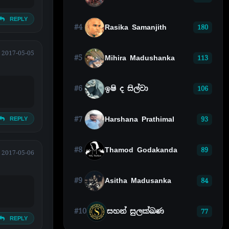
REPLY
#4
Rasika Samanjith
180
2017-05-05
#5
Mihira Madushanka
113
#6
ඉෂි ද සිල්වා
106
#7
Harshana Prathimal
REPLY
93
#8
Thamod Godakanda
89
2017-05-06
#9
Asitha Madusanka
84
#10
සහන් සුලක්ඛණ
77
REPLY