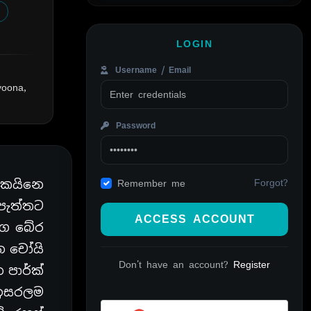
LOGIN
Username / Email
yoona,
Password
Forgot?
ෙකයිනෙ
Remember me
පැත්තට
ACCESS ACCOUNT
ඇග බේර
ෙ චෝයි
Don't have an account?
Register
 පාර්ක්
 ඉසරලම