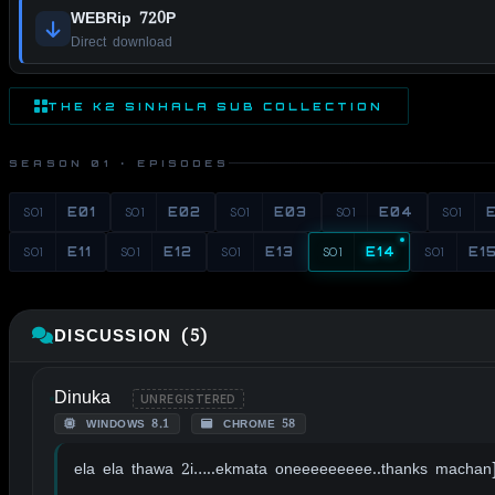
WEBRip 720P
Direct download
THE K2 SINHALA SUB COLLECTION
SEASON 01 · EPISODES
S01
E01
S01
E02
S01
E03
S01
E04
S01
S01
E11
S01
E12
S01
E13
S01
E14
S01
E1
DISCUSSION (5)
Dinuka
UNREGISTERED
WINDOWS 8.1
CHROME 58
ela ela thawa 2i…..ekmata oneeeeeeeee..thanks machan