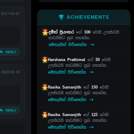
2017-05-07
ACHIEVEMENTS
දමිත් ප්‍රියංකර
ගේ
100
වෙනි උපසිරැසි
කඩයීමට සුබ පතන්න.
මෙතැනින් පිවිසෙන්න
REPLY
Harshana Prathimal
ගේ
50
වෙනි
උපසිරැසි කඩයීමට සුබ පතන්න.
මෙතැනින් පිවිසෙන්න
2020-02-16
Rasika Samanjith
ගේ
150
වෙනි
උපසිරැසි කඩයීමට සුබ පතන්න.
මෙතැනින් පිවිසෙන්න
REPLY
Rasika Samanjith
ගේ
125
වෙනි
උපසිරැසි කඩයීමට සුබ පතන්න.
මෙතැනින් පිවිසෙන්න