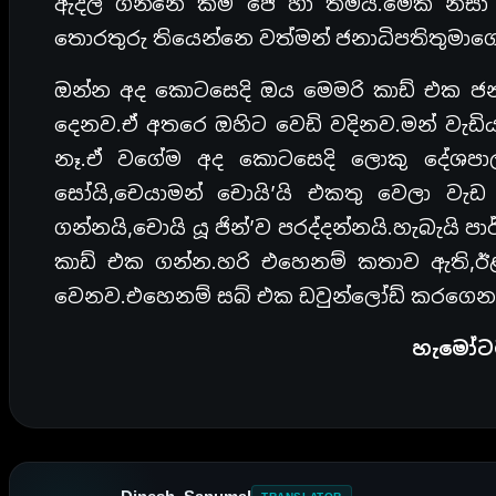
ඇදල ගන්නෙ කිම් ජේ හා තමයි.මේක නිස
තොරතුරු තියෙන්නෙ වත්මන් ජනාධිපතිතුමාගෙ 
ඔන්න අද කොටසෙදි ඔය මෙමරි කාඩ් එක ජනා
දෙනව.ඒ අතරෙ ඔහිට වෙඩි වදිනව.මන් වැඩි
නෑ.ඒ වගේම අද කොටසෙදි ලොකු දේශපාලන
සෝයි,චෙයාමන් චොයි’යි එකතු වෙලා වැඩ
ගන්නයි,චොයි යූ ජින්’ව පරද්දන්නයි.හැබැයි 
කාඩ් එක ගන්න.හරි එහෙනම් කතාව ඇති
වෙනව.එහෙනම් සබ් එක ඩවුන්ලෝඩ් කරගෙන 
හැමෝටම