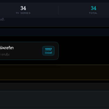
34
34
TV SERIES
TOTAL
කි.
 බාගන්න
11117
වාරයක්
් සබැඳිය