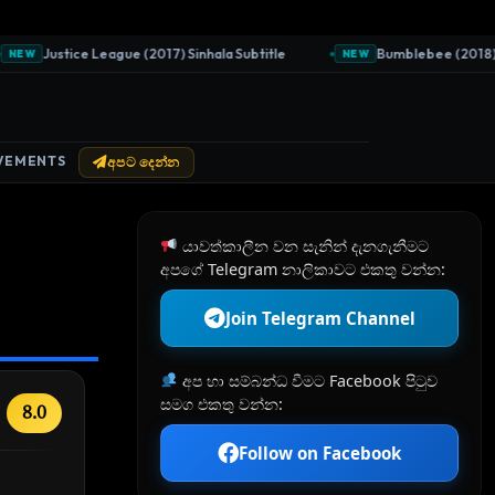
Justice League (2017) Sinhala Subtitle
Bumblebee (2018) Sinh
EW
NEW
VEMENTS
අපට දෙන්න
යාවත්කාලීන වන සැනින් දැනගැනීමට
අපගේ Telegram නාලිකාවට එකතු වන්න:
Join Telegram Channel
අප හා සම්බන්ධ වීමට Facebook පිටුව
සමග එකතු වන්න:
8.0
Follow on Facebook