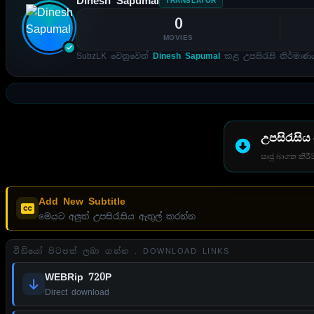
Dinesh Sapumal
TRANSLATOR
0
MOVIES
SubzLK වෙනුවෙන්
Dinesh Sapumal
කළ උපසිරැසි නිර්මාණය
උපසිරැසිය
සෘජු බාගත කිරීම
Add New Subtitle
මෙයට අලුත් උපසිරැසිය ඇතුල් කරන්න
වීඩියෝ පිටපත් ලබා ගන්න . DOWNLOAD LINKS
WEBRip 720P
Direct download