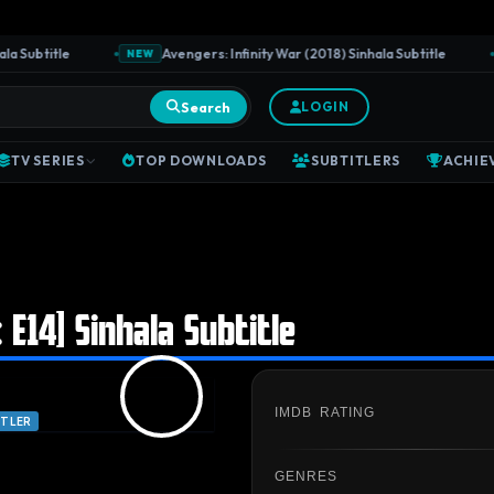
Subtitle
Avengers: Infinity War (2018) Sinhala Subtitle
NEW
N
Search
LOGIN
TV SERIES
TOP DOWNLOADS
SUBTITLERS
ACHIE
: E14] Sinhala Subtitle
IMDB RATING
ITLER
GENRES