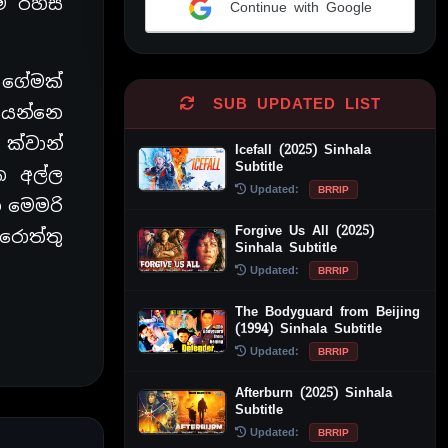
ේ රහස්
Continue with Google
Alternative:
 ගේමක්
SUB UPDATED LIST
 යන්නෙ
ක්වාන්
Icefall (2025) Sinhala
Subtitle
ක අල්ල
Updated:
BRRIP
න මෙමරි
Forgive Us All (2025)
රොත්තු
Sinhala Subtitle
Updated:
BRRIP
The Bodyguard from Beijing
(1994) Sinhala Subtitle
Updated:
BRRIP
Afterburn (2025) Sinhala
Subtitle
Updated:
BRRIP