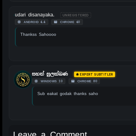
udari disanayaka.
UNREGISTERED
ANDROID 4.4
CHROME 40
Thankss Sahoooo
සහන් සුලක්ඛණ
EXPERT SUBTITLER
WINDOWS 10
CHROME 80
Sub eakat godak thanks saho
Leave a Comment