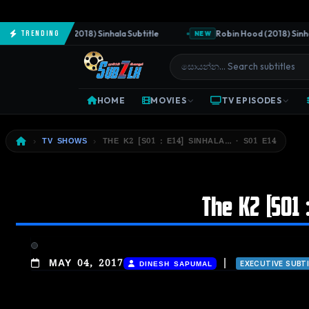
The Predator (2018) Sinhala Subtitle
Robin Hood (2018) Sinhala 
Trending
NEW
HOME
MOVIES
TV EPISODES
TV SHOWS
THE K2 [S01 : E14] SINHALA… · S01 E14
The K2 [S01 
|
MAY 04, 2017
DINESH SAPUMAL
EXECUTIVE SUBT