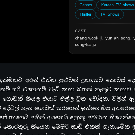
Genres
Korean TV shows
Thriller
TV Shows
CAST
chang-wook ji, yun-ah song, 
sung-ha jo
ඉක්මනට අරන් එන්න පුළුවන් උනා.තව කොටස් ද
නම්.හරි එහෙනම් වැඩි කතා බහක් නැතුව කතාව 
ු ගොඩක් කියල එයාට එල්ල වුන චෝදනා වලින් 
ීව දේවල් ගැන ගොඩක් තරහෙන් ඉන්නෙ.ඔය අතරෙන
් ජේ හාගෙයි අනිත් අයගෙයි ලොකු අවධාන තියෙන්නෙ
වන් තොරතුරු තියෙන මෙමරි කාඩ් එකක් ගැන.මේක