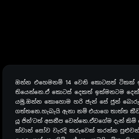
ඔන්න එහෙමනම් 14 වෙනි කොටසත් ටිකක් 
තියෙන්නෙ.ඒ කොටස් දෙකත් ඉක්මනටම දෙන්
යමු.ඔන්න කොහොම හරි ජැන් සේ ජුන් බොර
ගත්තනෙ.හැබැයි ඇනා නම් එයාගෙ තාත්ත ක
යූ ජින්’ටත් අසනීප වෙන්නෙ.ඒවගේම දැන් කිම
ක්වාන් සෝව වැරදි කරුවෙක් කරන්න පුළු