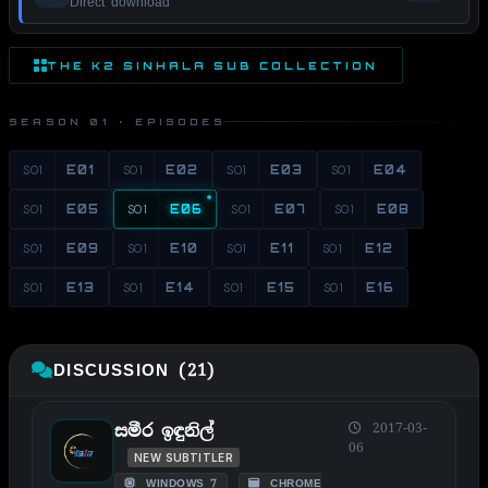
Direct download
THE K2 SINHALA SUB COLLECTION
SEASON 01 · EPISODES
S01
E01
S01
E02
S01
E03
S01
E04
S01
E05
S01
E06
S01
E07
S01
E08
S01
E09
S01
E10
S01
E11
S01
E12
S01
E13
S01
E14
S01
E15
S01
E16
DISCUSSION (21)
2017-03-
සමීර ඉඳුනිල්
06
NEW SUBTITLER
WINDOWS 7
CHROME