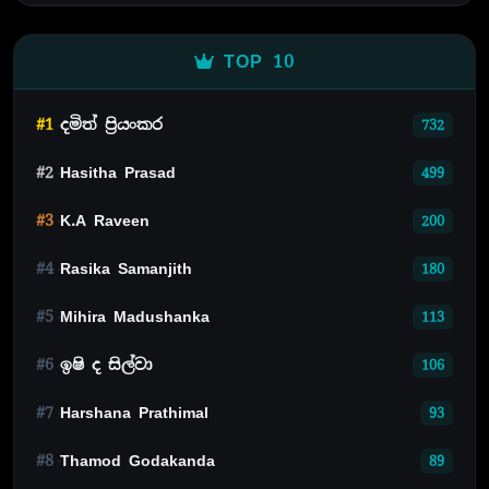
TOP 10
#1
දමිත් ප්‍රියංකර
732
#2
Hasitha Prasad
499
#3
K.A Raveen
200
#4
Rasika Samanjith
180
#5
Mihira Madushanka
113
#6
ඉෂි ද සිල්වා
106
#7
Harshana Prathimal
93
#8
Thamod Godakanda
89