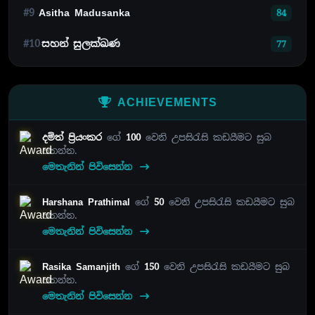
#9
Asitha Madusanka
84
#10
සහන් සුලක්ඛණ
77
ACHIEVEMENTS
දමිත් ප්‍රියංකර
ගේ
100
වෙනි උපසිරැසි කඩයීමට සුබ
පතන්න.
මෙතැනින් පිවිසෙන්න
Harshana Prathimal
ගේ
50
වෙනි උපසිරැසි කඩයීමට සුබ
පතන්න.
මෙතැනින් පිවිසෙන්න
Rasika Samanjith
ගේ
150
වෙනි උපසිරැසි කඩයීමට සුබ
පතන්න.
මෙතැනින් පිවිසෙන්න