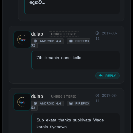
දෙනව…
dulap
2017-03-
UNREGISTERED
11
ANDROID 4.4
FIREFOX
52
7th ikmanin oone kollo
REPLY
dulap
2017-03-
UNREGISTERED
11
ANDROID 4.4
FIREFOX
52
Sub ekata thanks supiriyata Wade
karala tiyenawa