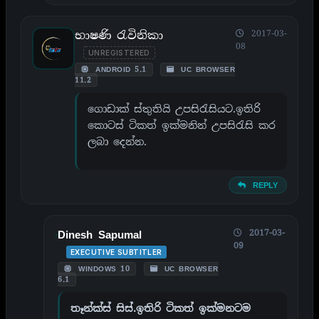
භාෂණි රැවිනිකා
2017-03-
08
UNREGISTERED
ANDROID 5.1
UC BROWSER
11.2
ගොඩාක් ස්තුතියි උපසිරැසියට.ඉතිරි
කොටස් ටිකත් ඉක්මනින් උපසිරැසි කර
ලබා දෙන්න.
REPLY
2017-03-
Dinesh Sapumal
09
EXECUTIVE SUBTITLER
WINDOWS 10
UC BROWSER
6.1
තෑන්ක්ස් සිස්.ඉතිරි ටිකත් ඉක්මනටම