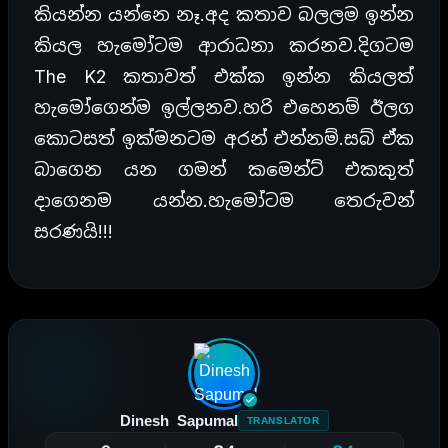
කියන්න යන්නෙ නෑ.අද කතාව බලලම ඉන්න
කියල හැමෝටම ආරාධනා කරනව.දිගටම
The K2 කතාවත් එක්ක ඉන්න කියලත්
හැමෝගෙන්ම ඉල්ලනව.හරි එහෙනම් ඊලග
කොටසත් ඉක්මනටම අරන් එන්නම්.සබ් ඒක
බාගෙන යන ගමන් කමෙන්ට් එකකුත්
දාගෙනම යන්න.හැමෝටම තෙරුවන්
සරණයි!!!
Dinesh Sapumal
TRANSLATOR