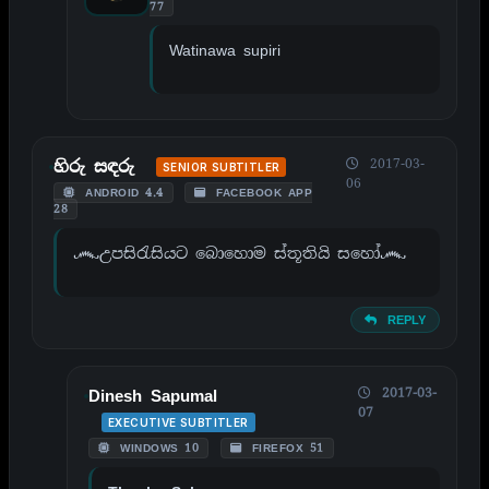
77
Watinawa supiri
2017-03-
හිරු සඳරු
SENIOR SUBTITLER
06
ANDROID 4.4
FACEBOOK APP
28
෴උපසිරැසියට බොහොම ස්තූතියි සහෝ෴
REPLY
2017-03-
Dinesh Sapumal
07
EXECUTIVE SUBTITLER
WINDOWS 10
FIREFOX 51