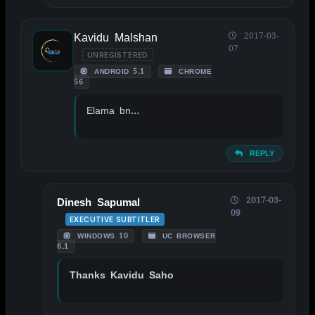
Kavidu Malshan
2017-03-
07
UNREGISTERED
ANDROID 5.1
CHROME
56
Elama bn…
REPLY
2017-03-
Dinesh Sapumal
09
EXECUTIVE SUBTITLER
WINDOWS 10
UC BROWSER
6.1
Thanks Kavidu Saho