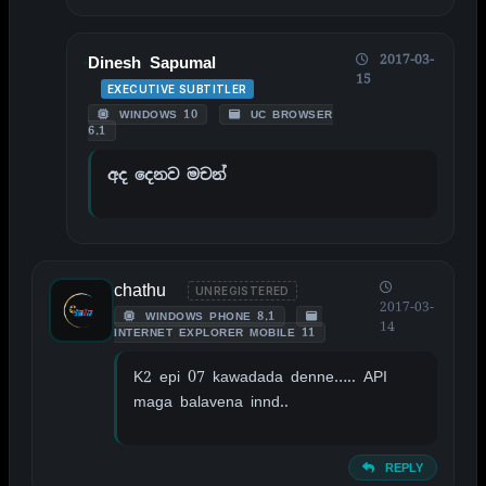
2017-03-
Dinesh Sapumal
15
EXECUTIVE SUBTITLER
WINDOWS 10
UC BROWSER
6.1
අද දෙනව මචන්
chathu
UNREGISTERED
2017-03-
WINDOWS PHONE 8.1
14
INTERNET EXPLORER MOBILE 11
K2 epi 07 kawadada denne….. API
maga balavena innd..
REPLY