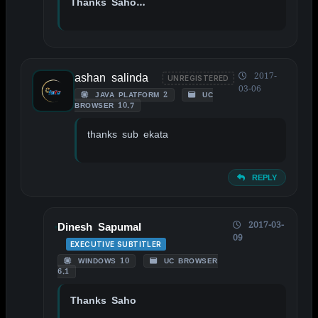
Thanks Saho…
ashan salinda
2017-
UNREGISTERED
03-06
JAVA PLATFORM 2
UC
BROWSER 10.7
thanks sub ekata
REPLY
2017-03-
Dinesh Sapumal
09
EXECUTIVE SUBTITLER
WINDOWS 10
UC BROWSER
6.1
Thanks Saho