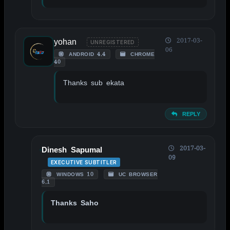
yohan
2017-03-
UNREGISTERED
06
ANDROID 4.4
CHROME
40
Thanks sub ekata
REPLY
2017-03-
Dinesh Sapumal
09
EXECUTIVE SUBTITLER
WINDOWS 10
UC BROWSER
6.1
Thanks Saho