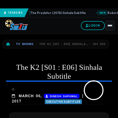
The Predator (2018) Sinhala Subtitle
Robin H
Trending
NEW
NEW
LOGIN
TV SHOWS
THE K2 [S01 : E06] SINHALA… · S01 E06
The K2 [S01 : E06] Sinhala
Subtitle
|
MARCH 06,
DINESH SAPUMAL
2017
EXECUTIVE SUBTITLER