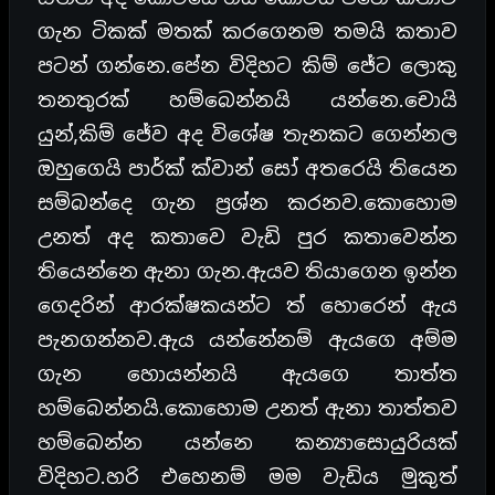
ගැන ටිකක් මතක් කරගෙනම තමයි කතාව
පටන් ගන්නෙ.පේන විදිහට කිම් ජේට ලොකු
තනතුරක් හම්බෙන්නයි යන්නෙ.චොයි
යුන්,කිම් ජේව අද විශේෂ තැනකට ගෙන්නල
ඔහුගෙයි පාර්ක් ක්වාන් සෝ අතරෙයි තියෙන
සම්බන්දෙ ගැන ප්‍රශ්න කරනව.කොහොම
උනත් අද කතාවෙ වැඩි පුර කතාවෙන්න
තියෙන්නෙ ඇනා ගැන.ඇයව තියාගෙන ඉන්න
ගෙදරින් ආරක්ෂකයන්ට ත් හොරෙන් ඇය
පැනගන්නව.ඇය යන්නේනම් ඇයගෙ අම්ම
ගැන හොයන්නයි ඇයගෙ තාත්ත
හම්බෙන්නයි.කොහොම උනත් ඇනා තාත්තව
හම්බෙන්න යන්නෙ කන්‍යාසොයුරියක්
විදිහට.හරි එහෙනම් මම වැඩිය මුකුත්