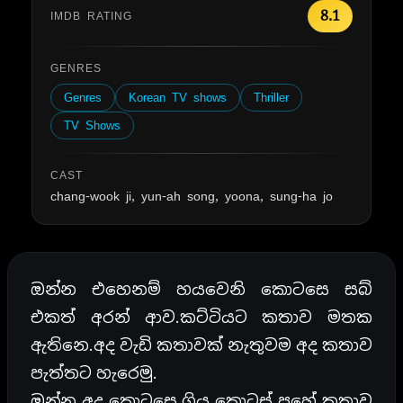
8.1
IMDB RATING
GENRES
Genres
Korean TV shows
Thriller
TV Shows
CAST
chang-wook ji, yun-ah song, yoona, sung-ha jo
ඔන්න එහෙනම් හයවෙනි කොටසෙ සබ්
එකත් අරන් ආව.කට්ටියට කතාව මතක
ඇතිනෙ.අද වැඩි කතාවක් නැතුවම අද කතාව
පැත්තට හැරෙමු.
ඔන්න අද කොටසෙ ගිය කොටස් පහේ කතාව