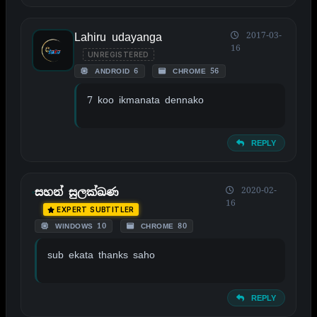
Lahiru udayanga
2017-03-
16
UNREGISTERED
ANDROID 6
CHROME 56
7 koo ikmanata dennako
REPLY
2020-02-
සහන් සුලක්ඛණ
16
EXPERT SUBTITLER
WINDOWS 10
CHROME 80
sub ekata thanks saho
REPLY