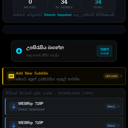
0
34
34
MOVIES
TV SERIES
TOTAL
SubzLK වෙනුවෙන්
Dinesh Sapumal
කළ උපසිරැසි නිර්මාණයකි.
උපසිරැසිය බාගන්න
13811
වාරයක්
සෘජු බාගත කිරීම් සබැඳිය
Add New Subtitle
UPLOAD
මෙයට අලුත් උපසිරැසිය ඇතුල් කරන්න
වීඩියෝ පිටපත් ලබා ගන්න . DOWNLOAD LINKS
WEBRip 720P
Direct
Direct download
WEBRip 720P
Direct