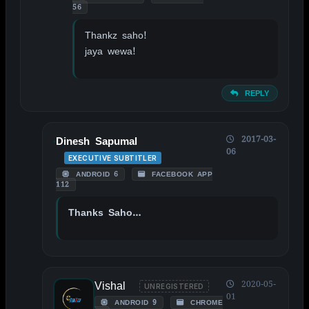
56
Thankz saho!
jaya wewa!
REPLY
2017-03-
Dinesh Sapumal
06
EXECUTIVE SUBTITLER
ANDROID 6
FACEBOOK APP
112
Thanks Saho…
Vishal
2020-05-
UNREGISTERED
01
ANDROID 9
CHROME