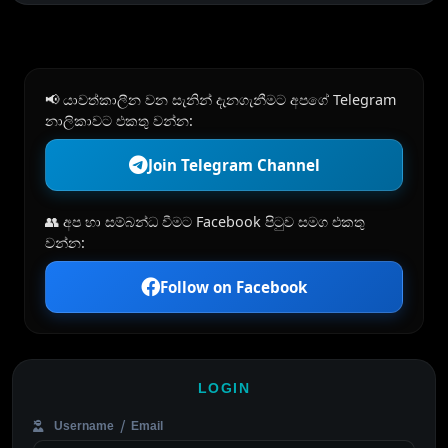
📢 යාවත්කාලීන වන සැනින් දැනගැනීමට අපගේ Telegram
නාලිකාවට එකතු වන්න:
Join Telegram Channel
👥 අප හා සම්බන්ධ වීමට Facebook පිටුව සමග එකතු
වන්න:
Follow on Facebook
LOGIN
Username / Email