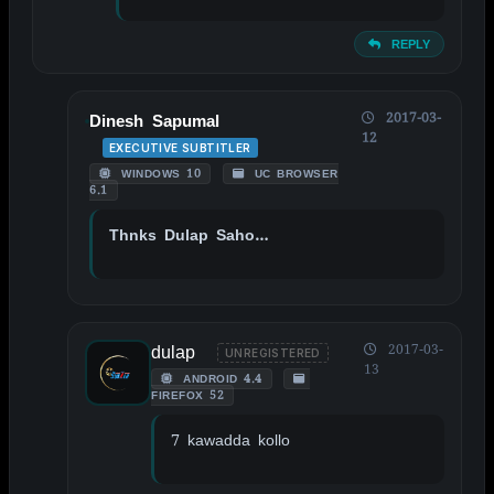
REPLY
2017-03-
Dinesh Sapumal
12
EXECUTIVE SUBTITLER
WINDOWS 10
UC BROWSER
6.1
Thnks Dulap Saho…
dulap
2017-03-
UNREGISTERED
13
ANDROID 4.4
FIREFOX 52
7 kawadda kollo